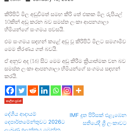
කිරිපිටි මිල අඩුවීමත් සමඟ කිරි තේ එකක මිල රුපියල්
10කින් අඩු කරන බව සමස්ත ලංකා ආපනශාලා
හිමියන්ගේ සංගමය පවසයි.
එම සංගමය සඳහන් කළේ අඩු වූ කිරිපිටි මිලට සමගාමීව
මෙම තීරණය ගත් බවයි.
ඒ අනුව අද (16) සිට මෙම අඩු කිරීම ක්‍රියාත්මක වන බව
සමස්ත ලංකා ආපනශාලා හිමියන්ගේ සංගමය සඳහන්
කරයි.
කාලීන පුවත්
දේශීය ආදායම්
IMF දූත පිරිසක් එළැඹෙන
දෙපාර්තමේන්තුවට 2026ට
සතියේදී ශ්‍රී ලංකාවට
ලැබුණු ඉලක්කය මෙන්න