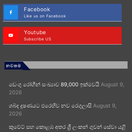
Facebook
Like us on Facebook
Youtube
Subscribe US
නවතම
ඩෙංගු රෝගීන් සංඛ්‍යාව 89,000 ඉක්මවයි
August 9,
2026
ශබ්ද දූෂණයට එරෙහිව නව රෙගුලාසි
August 9,
2026
කුවේට් සහ කොළඹ අතර ශ්‍රී ලංකන් ගුවන් සේවා යළි