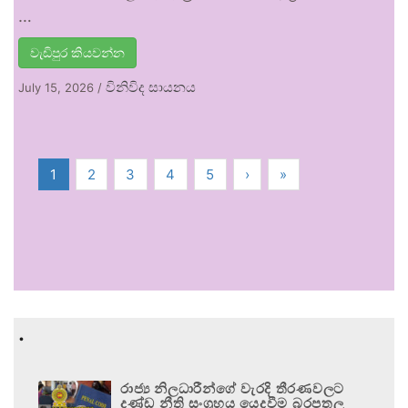
…
වැඩිපුර කියවන්න
විනිවිද සායනය
July 15, 2026
/
1
2
3
4
5
›
»
.
රාජ්‍ය නිලධාරීන්ගේ වැරදි තීරණවලට
දණ්ඩ නීති සංග්‍රහය යෙදවීම බරපතල