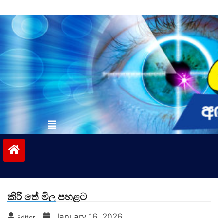
Skip
to
content
vinivida.lk
කිරි තේ මිල පහළට
January 16, 2026
Editor