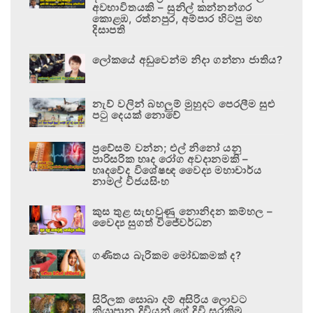
අවභාවිතයකි – සුනිල් කන්නන්ගර
කොළඹ, රත්නපුර, අම්පාර හිටපු මහ
දිසාපති
ලෝකයේ අඩුවෙන්ම නිදා ගන්නා ජාතිය?
නැව් වලින් බහලුම් මුහුදට පෙරලීම සුළු
පටු දෙයක් නොවේ
ප්‍රවේසම් වන්න; එල් නිනෝ යනු
පාරිසරික හෘද රෝග අවදානමකි –
හෘදවේද විශේෂඥ වෛද්‍ය මහාචාර්ය
නාමල් විජයසිංහ
කුස තුළ සැඟවුණු නොනිදන කම්හල –
වෛද්‍ය සුගත් විජේවර්ධන
ගණිතය බැරිකම මෝඩකමක් ද?
සිරිලක සොබා දම් අසිරිය ලොවට
කියාපාන දිවියන් ගේ දිවි සුරකිමු