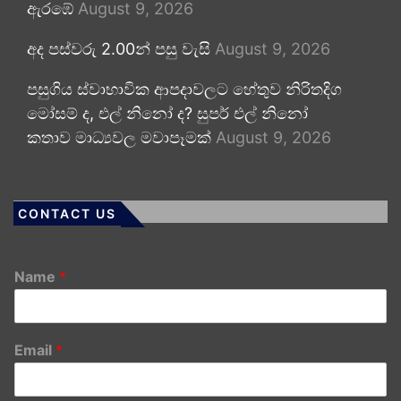
ඇරඹේ
August 9, 2026
අද පස්වරු 2.00න් පසු වැසි
August 9, 2026
පසුගිය ස්වාභාවික ආපදාවලට හේතුව නිරිතදිග
මෝසම් ද, එල් නිනෝ ද? සුපර් එල් නිනෝ
කතාව මාධ්‍යවල මවාපෑමක්
August 9, 2026
CONTACT US
Name
*
Email
*