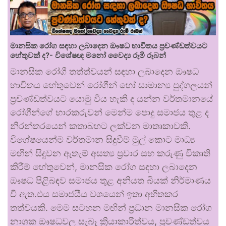
මානසික රෝග සඳහා ලබාදෙන ඖෂධ භාවිතය ප්‍රචණ්ඩත්වයට
හේතුවක් ද?- විශේෂඥ මනෝ වෛද්‍ය රූමි රූබන්
මානසික රෝගී තත්ත්වයන් සඳහා ලබාදෙන ඖෂධ
භාවිතය හේතුවෙන් රෝගීන් හෝ සාමාන්‍ය පුද්ගලයන්
ප්‍රචණ්ඩත්වයට යොමු විය හැකි ද යන්න වර්තමානයේ
රෝගීන්ගේ භාරකරුවන් මෙන්ම පොදු සමාජය තුළ ද
නිරන්තරයෙන් කතාබහට ලක්වන මාතෘකාවකි.
විශේෂයෙන්ම වර්තමාන සිදුවීම් මුල් කොට මාධ්‍ය
මඟින් සිදුවන ඇතැම් අසත්‍ය ප්‍රචාර සහ කරුණු විකෘති
කිරීම් හේතුවෙන්, මානසික රෝග සඳහා ලබාදෙන
ඖෂධ පිළිබඳව සමාජය තුළ අනියත බියක් නිර්මාණය
වී ඇත.එය සමාජයීය වශයෙන් ඉතා අහිතකර
තත්වයකි. මෙම සටහන මඟින් ප්‍රධාන මානසික රෝග
නාශක ඖෂධවල සැබෑ ක්‍රියාකාරීත්වය, ප්‍රචණ්ඩත්වය