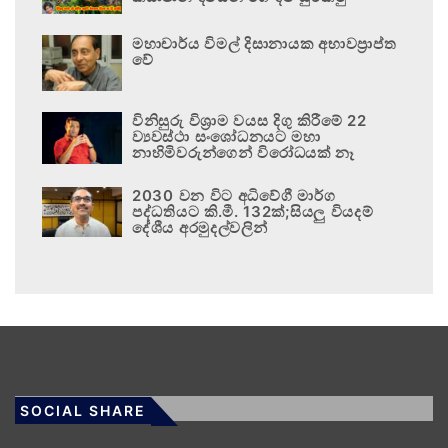
මහාචාර්ය විමල් දිසානායක අභාවප්‍රාප්ත
වේ
විනිසුරු විශ්‍රාම වයස දිගු කිරීමේ 22
ව්‍යවස්ථා සංශෝධනයට මහා
නාහිමිවරුන්ගෙන් විරෝධයක් නෑ
2030 වන විට අධිවේගී මාර්ග
පද්ධතියට කි.මී. 132ක්;සියලු වියදම්
දේශීය අරමුදල්වලින්
SOCIAL SHARE