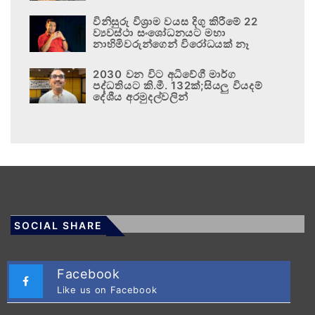
විනිසුරු විශ්‍රාම වයස දිගු කිරීමේ 22
ව්‍යවස්ථා සංශෝධනයට මහා
නාහිමිවරුන්ගෙන් විරෝධයක් නෑ
2030 වන විට අධිවේගී මාර්ග
පද්ධතියට කි.මී. 132ක්;සියලු වියදම්
දේශීය අරමුදල්වලින්
SOCIAL SHARE
Facebook
Like us on Facebook