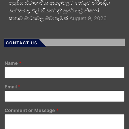
පසුගිය ස්වාභාවික ආපදාවලට හේතුව නිරිතදිග
මෝසම් ද, එල් නිනෝ ද? සුපර් එල් නිනෝ
කතාව මාධ්‍යවල මවාපෑමක්
August 9, 2026
CONTACT US
Name
*
Email
*
Comment or Message
*