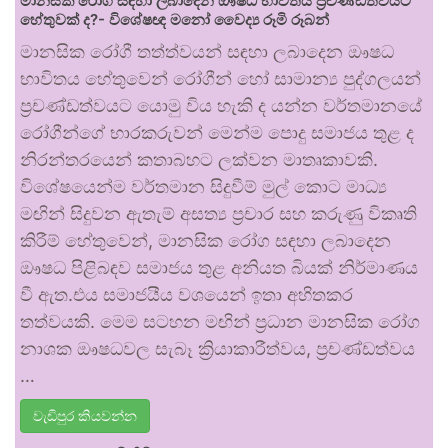
මානසික රෝග සඳහා ලබාදෙන ඖෂධ භාවිතය ප්‍රචණ්ඩත්වයට
හේතුවක් ද?- විශේෂඥ මනෝ වෛද්‍ය රූමි රූබන්
මානසික රෝගී තත්ත්වයන් සඳහා ලබාදෙන ඖෂධ
භාවිතය හේතුවෙන් රෝගීන් හෝ සාමාන්‍ය පුද්ගලයන්
ප්‍රචණ්ඩත්වයට යොමු විය හැකි ද යන්න වර්තමානයේ
රෝගීන්ගේ භාරකරුවන් මෙන්ම පොදු සමාජය තුළ ද
නිරන්තරයෙන් කතාබහට ලක්වන මාතෘකාවකි.
විශේෂයෙන්ම වර්තමාන සිදුවීම් මුල් කොට මාධ්‍ය
මඟින් සිදුවන ඇතැම් අසත්‍ය ප්‍රචාර සහ කරුණු විකෘති
කිරීම් හේතුවෙන්, මානසික රෝග සඳහා ලබාදෙන
ඖෂධ පිළිබඳව සමාජය තුළ අනියත බියක් නිර්මාණය
වී ඇත.එය සමාජයීය වශයෙන් ඉතා අහිතකර
තත්වයකි. මෙම සටහන මඟින් ප්‍රධාන මානසික රෝග
නාශක ඖෂධවල සැබෑ ක්‍රියාකාරීත්වය, ප්‍රචණ්ඩත්වය
…
වැඩිපුර කියවන්න