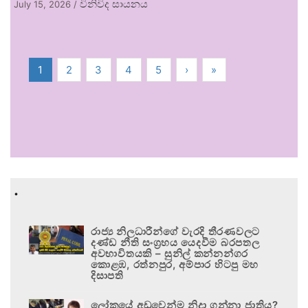
විනිවිද සායනය
July 15, 2026
/
1
2
3
4
5
›
»
.
රාජ්‍ය නිලධාරීන්ගේ වැරදි තීරණවලට
දණ්ඩ නීති සංග්‍රහය යෙදවීම බරපතල
අවභාවිතයකි – සුනිල් කන්නන්ගර
කොළඹ, රත්නපුර, අම්පාර හිටපු මහ
දිසාපති
ලෝකයේ අඩුවෙන්ම නිදා ගන්නා ජාතිය?