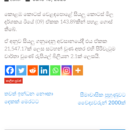
කොළඹ කොටස් වෙළඳපොළේ සියලු කොටස් මිල
දර්ශකය ඊයේ (09) ඒකක 143.89කින් පහළ ගොස්
තිබේ.
ඒ අනුව සියලු ගනුදෙනු අවසානයේදී එය ඒකක
21,547.17ක් ලෙස සටහන් වුණ අතර එහි පිරිවැටුම
වාර්තා වුණේ රුපියල් බිලියන 2.1ක් ලෙසයි.
කාලීන පුවත්
තවත් ඉන්ධන නෞකා
සීමාවාසික පුහුණුවට
දෙකක් මෙරටට
වෛද්‍යවරුන් 2000ක්