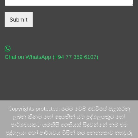
Submit
Chat on WhatsApp (+94 77 359 6107)
Copyrights protected: මෙම වෙබ් අඩවියේ පළකරනු
ලබන කිනම් හෝ දෙයකින් යම් පුද්ගලයකුට හෝ
පාර්ශවයකට යම්කිසි අගතියක් සිදුවන්නේ නම් එම
පුද්ගලයා හෝ පාර්ශවය විසින් තම අනන්‍යතාව තහවුරු