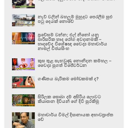
නැව් වලින් බහලුම් මුහුදට පෙරලීම සුළු
පටු දෙයක් නොවේ
ප්‍රවේසම් වන්න; එල් නිනෝ යනු
පාරිසරික හෘද රෝග අවදානමකි –
හෘදවේද විශේෂඥ වෛද්‍ය මහාචාර්ය
නාමල් විජයසිංහ
කුස තුළ සැඟවුණු නොනිදන කම්හල –
වෛද්‍ය සුගත් විජේවර්ධන
ගණිතය බැරිකම මෝඩකමක් ද?
සිරිලක සොබා දම් අසිරිය ලොවට
කියාපාන දිවියන් ගේ දිවි සුරකිමු
මහාචාර්ය විමල් දිසානායක අභාවප්‍රාප්ත
වේ