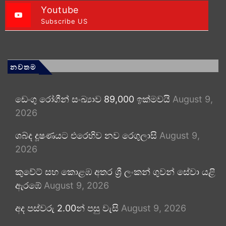
Youtube
Subscribe US
නවතම
ඩෙංගු රෝගීන් සංඛ්‍යාව 89,000 ඉක්මවයි
August 9,
2026
ශබ්ද දූෂණයට එරෙහිව නව රෙගුලාසි
August 9,
2026
කුවේට් සහ කොළඹ අතර ශ්‍රී ලංකන් ගුවන් සේවා යළි
ඇරඹේ
August 9, 2026
අද පස්වරු 2.00න් පසු වැසි
August 9, 2026