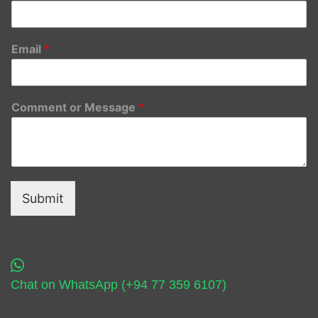
Email
*
Comment or Message
*
Submit
Chat on WhatsApp (+94 77 359 6107)