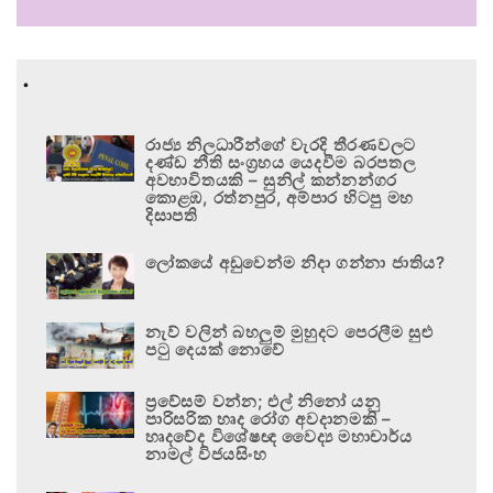
.
රාජ්‍ය නිලධාරීන්ගේ වැරදි තීරණවලට
දණ්ඩ නීති සංග්‍රහය යෙදවීම බරපතල
අවභාවිතයකි – සුනිල් කන්නන්ගර
කොළඹ, රත්නපුර, අම්පාර හිටපු මහ
දිසාපති
ලෝකයේ අඩුවෙන්ම නිදා ගන්නා ජාතිය?
නැව් වලින් බහලුම් මුහුදට පෙරලීම සුළු
පටු දෙයක් නොවේ
ප්‍රවේසම් වන්න; එල් නිනෝ යනු
පාරිසරික හෘද රෝග අවදානමකි –
හෘදවේද විශේෂඥ වෛද්‍ය මහාචාර්ය
නාමල් විජයසිංහ