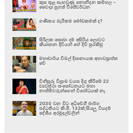
කුස තුළ සැඟවුණු නොනිදන කම්හල –
වෛද්‍ය සුගත් විජේවර්ධන
ගණිතය බැරිකම මෝඩකමක් ද?
සිරිලක සොබා දම් අසිරිය ලොවට
කියාපාන දිවියන් ගේ දිවි සුරකිමු
මහාචාර්ය විමල් දිසානායක අභාවප්‍රාප්ත
වේ
විනිසුරු විශ්‍රාම වයස දිගු කිරීමේ 22
ව්‍යවස්ථා සංශෝධනයට මහා
නාහිමිවරුන්ගෙන් විරෝධයක් නෑ
2030 වන විට අධිවේගී මාර්ග
පද්ධතියට කි.මී. 132ක්;සියලු වියදම්
දේශීය අරමුදල්වලින්