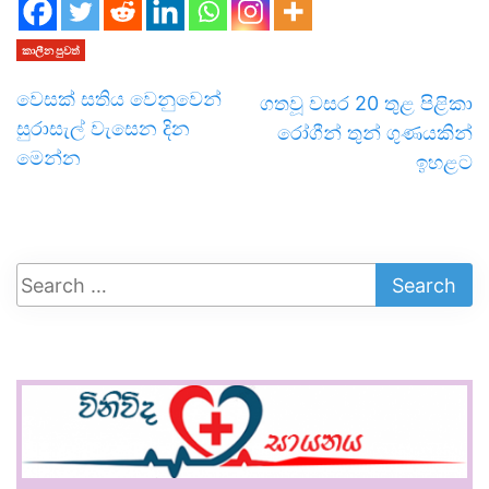
කාලීන පුවත්
වෙසක් සතිය වෙනුවෙන්
ගතවූ වසර 20 තුළ පිළිකා
සුරාසැල් වැසෙන දින
රෝගීන් තුන් ගුණයකින්
මෙන්න
ඉහළට