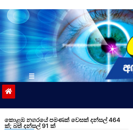
Skip
to
content
vinivida.lk
කොළඹ නගරයේ පමණක් වෙසක් දන්සල් 464
ක්; බත් දන්සල් 91 ක්