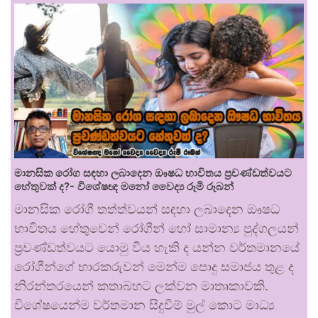
මානසික රෝග සඳහා ලබාදෙන ඖෂධ භාවිතය ප්‍රචණ්ඩත්වයට
හේතුවක් ද?- විශේෂඥ මනෝ වෛද්‍ය රූමි රූබන්
මානසික රෝගී තත්ත්වයන් සඳහා ලබාදෙන ඖෂධ
භාවිතය හේතුවෙන් රෝගීන් හෝ සාමාන්‍ය පුද්ගලයන්
ප්‍රචණ්ඩත්වයට යොමු විය හැකි ද යන්න වර්තමානයේ
රෝගීන්ගේ භාරකරුවන් මෙන්ම පොදු සමාජය තුළ ද
නිරන්තරයෙන් කතාබහට ලක්වන මාතෘකාවකි.
විශේෂයෙන්ම වර්තමාන සිදුවීම් මුල් කොට මාධ්‍ය