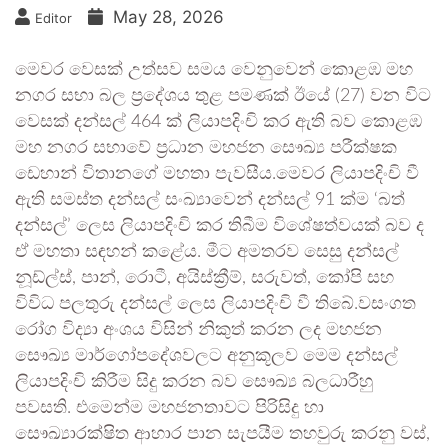
May 28, 2026
Editor
මෙවර වෙසක් උත්සව සමය වෙනුවෙන් කොළඹ මහ
නගර සභා බල ප්‍රදේශය තුළ පමණක් ඊයේ (27) වන විට
වෙසක් දන්සල් 464 ක් ලියාපදිංචි කර ඇති බව කොළඹ
මහ නගර සභාවේ ප්‍රධාන මහජන සෞඛ්‍ය පරීක්ෂක
ඩෙහාන් විතානගේ මහතා පැවසීය.මෙවර ලියාපදිංචි වී
ඇති සමස්ත දන්සල් සංඛ්‍යාවෙන් දන්සල් 91 ක්ම ‘බත්
දන්සල්’ ලෙස ලියාපදිංචි කර තිබීම විශේෂත්වයක් බව ද
ඒ මහතා සඳහන් කළේය. මීට අමතරව සෙසු දන්සල්
නූඩ්ල්ස්, පාන්, රොටී, අයිස්ක්‍රීම්, සරුවත්, කෝපි සහ
විවිධ පලතුරු දන්සල් ලෙස ලියාපදිංචි වී තිබේ.වසංගත
රෝග විද්‍යා අංශය විසින් නිකුත් කරන ලද මහජන
සෞඛ්‍ය මාර්ගෝපදේශවලට අනුකූලව මෙම දන්සල්
ලියාපදිංචි කිරීම සිදු කරන බව සෞඛ්‍ය බලධාරීහු
පවසති. එමෙන්ම මහජනතාවට පිරිසිදු හා
සෞඛ්‍යාරක්ෂිත ආහාර පාන සැපයීම තහවුරු කරනු වස්,