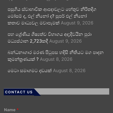
පසුගිය ස්වාභාවික ආපදාවලට හේතුව නිරිතදිග
මෝසම් ද, එල් නිනෝ ද? සුපර් එල් නිනෝ
කතාව මාධ්‍යවල මවාපෑමක්
August 9, 2026
පහ ශ්‍රේණිය ශිෂ්‍යත්ව විභාගය අද;දිවයින පුරා
මධ්‍යස්ථාන 2,723කදී
August 9, 2026
බන්ධනාගාර මරණ පිටුපස හදිසි නීතියට මග පාදන
කුමන්ත්‍රණයක් ?
August 8, 2026
මෙටා සමාගමට දඩයක්
August 8, 2026
CONTACT US
Name
*