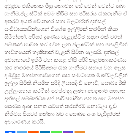
අමුද්‍රව්‍ය එකිනෙක මිශ්‍ර නොවන සේ වෙන් වෙන්ව තබා
ගැනීම,ප්ලාස්ටික් අවම කිරීම සහ පරිසරය රැකගැනීම ඒ
අතරට අයත් වේ.නගර සභා බලධාරීන් දන්සල්
සංවිධායකයින්ගෙන් විශේෂ ඉල්ලීමක් කරමින් කියා
සිටින්නේ, පරිසර දූෂණය වැළැක්වීම සඳහා එක් වරක්
පමණක් භාවිත කර ඉවත ලන ප්ලාස්ටික් සහ පොලිතින්
භාවිතයෙන් හැකිතාක් වැළකී සිටින ලෙසයි. දන්සල්
අවසානයේ ඉතිරි වන කසළ නිසි පරිදි කළමනාකරණය
කර නගරයේ පිරිසිදුකම රැක ගැනීමට සහාය වන ලෙස
ද ඔවුහු මහජනතාවගෙන් සහ සංවිධායක මණ්ඩලවලින්
ඉල්ලා සිටිති.නියමිත පරිදි ලියාපදිංචි නොවී, සෞඛ්‍ය රීති
උල්ලංඝනය කරමින් පවත්වනු ලබන අවදානම් සහගත
දන්සල් සම්බන්ධයෙන් පාරිභෝගික පනත සහ මහජන
සෞඛ්‍ය ආඥා පනත යටතේ තරාතිරම නොබලා දැඩි
නීතිමය පියවර ගන්නා බව ද සෞඛ්‍ය අංශ වැඩිදුරටත්
අවධාරණය කරයි.