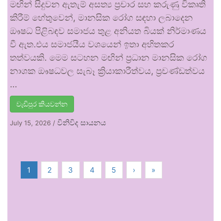
මඟින් සිදුවන ඇතැම් අසත්‍ය ප්‍රචාර සහ කරුණු විකෘති
කිරීම් හේතුවෙන්, මානසික රෝග සඳහා ලබාදෙන
ඖෂධ පිළිබඳව සමාජය තුළ අනියත බියක් නිර්මාණය
වී ඇත.එය සමාජයීය වශයෙන් ඉතා අහිතකර
තත්වයකි. මෙම සටහන මඟින් ප්‍රධාන මානසික රෝග
නාශක ඖෂධවල සැබෑ ක්‍රියාකාරීත්වය, ප්‍රචණ්ඩත්වය
…
වැඩිපුර කියවන්න
විනිවිද සායනය
July 15, 2026
/
1
2
3
4
5
›
»