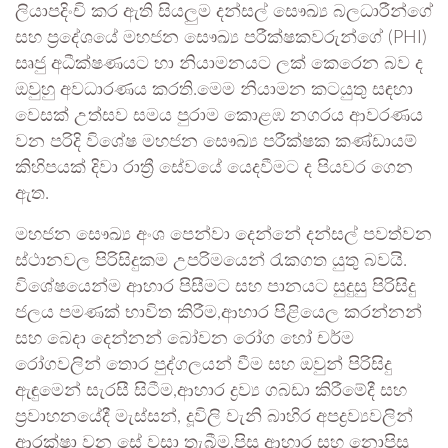
ලියාපදිංචි කර ඇති සියලුම දන්සල් සෞඛ්‍ය බලධාරීන්ගේ
සහ ප්‍රදේශයේ මහජන සෞඛ්‍ය පරීක්ෂකවරුන්ගේ (PHI)
සෘජු අධීක්ෂණයට හා නියාමනයට ලක් කෙරෙන බව ද
ඔවුහු අවධාරණය කරති.මෙම නියාමන කටයුතු සඳහා
වෙසක් උත්සව සමය පුරාම කොළඹ නගරය ආවරණය
වන පරිදි විශේෂ මහජන සෞඛ්‍ය පරීක්ෂක කණ්ඩායම්
කිහිපයක් දිවා රාත්‍රී සේවයේ යෙදවීමට ද පියවර ගෙන
ඇත.
මහජන සෞඛ්‍ය අංශ පෙන්වා දෙන්නේ දන්සල් පවත්වන
ස්ථානවල පිරිසිදුකම උපරිමයෙන් රැකගත යුතු බවයි.
විශේෂයෙන්ම ආහාර පිසීමට සහ පානයට සුදුසු පිරිසිදු
ජලය පමණක් භාවිත කිරීම,ආහාර පිළියෙල කරන්නන්
සහ බෙදා දෙන්නන් බෝවන රෝග හෝ චර්ම
රෝගවලින් තොර පුද්ගලයන් වීම සහ ඔවුන් පිරිසිදු
ඇඳුමෙන් සැරසී සිටීම,ආහාර ද්‍රව්‍ය ගබඩා කිරීමේදී සහ
ප්‍රවාහනයේදී මැස්සන්, දූවිලි වැනි බාහිර අපද්‍රව්‍යවලින්
ආරක්ෂා වන සේ වසා තැබීම,පිසූ ආහාර සහ නොපිසූ