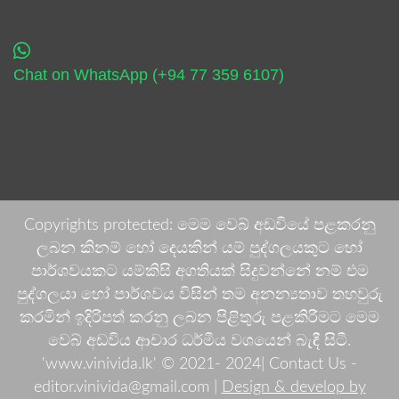
Chat on WhatsApp (+94 77 359 6107)
Copyrights protected: මෙම වෙබ් අඩවියේ පළකරනු
ලබන කිනම් හෝ දෙයකින් යම් පුද්ගලයකුට හෝ
පාර්ශවයකට යම්කිසි අගතියක් සිදුවන්නේ නම් එම
පුද්ගලයා හෝ පාර්ශවය විසින් තම අනන්‍යතාව තහවුරු
කරමින් ඉදිරිපත් කරනු ලබන පිළිතුරු පළකිරීමට මෙම
වෙබ් අඩවිය ආචාර ධර්මීය වශයෙන් බැඳී සිටී.
'www.vinivida.lk' © 2021- 2024| Contact Us -
editor.vinivida@gmail.com |
Design & develop by