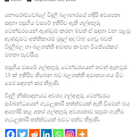
නොරොච්චෝලේ විදුලි බලාගාරයේ හදිසි අවශ්‍යතා
සඳහා පසුගිය වසරේ ඉතිරිව ඇති ගල්අඟුරු
ටෙන්ඩරයෙන් ඇණවුම් කරන බවත් ඒ සඳහා වන පළමු
ඇණවුමට අත්තිකාරම් මුදල් අද (26) ගෙවූ බවත්
විදුලිබල හා බලශක්ති අමාත්‍ය කංචන විජේසේකර
මහතා පැවසීය.
පසුගිය වසරේ ගල්අඟුරු ටෙන්ඩරයෙන් තවත් ඇනවුම්
19 ක් ඉතිරිව තිබෙන බව බලශක්ති අමාත්‍යාංශය මීට
පෙර සඳහන් කර තිබුණි.
විදුලි නිෂ්පාදනයට අවශ්‍ය ගල්අගුරු ටෙන්ඩරය
සම්බන්ධයෙන් ගැටලුකාරී තත්ත්වයක් ඇති වීමෙන් එය
අහෝසි කළ අතර ගල්අඟුරු අවශ්‍යතාව සපුරා ගැනීම
ගැටලුකාරී තත්ත්වයක් බවට පත්ව තිබුණි.