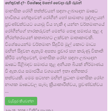
හේතුවක් ද?- විශේෂඥ මනෝ වෛද්‍ය රූමි රූබන්
මානසික රෝගී තත්ත්වයන් සඳහා ලබාදෙන ඖෂධ
භාවිතය හේතුවෙන් රෝගීන් හෝ සාමාන්‍ය පුද්ගලයන්
ප්‍රචණ්ඩත්වයට යොමු විය හැකි ද යන්න වර්තමානයේ
රෝගීන්ගේ භාරකරුවන් මෙන්ම පොදු සමාජය තුළ ද
නිරන්තරයෙන් කතාබහට ලක්වන මාතෘකාවකි.
විශේෂයෙන්ම වර්තමාන සිදුවීම් මුල් කොට මාධ්‍ය
මඟින් සිදුවන ඇතැම් අසත්‍ය ප්‍රචාර සහ කරුණු විකෘති
කිරීම් හේතුවෙන්, මානසික රෝග සඳහා ලබාදෙන
ඖෂධ පිළිබඳව සමාජය තුළ අනියත බියක් නිර්මාණය
වී ඇත.එය සමාජයීය වශයෙන් ඉතා අහිතකර
තත්වයකි. මෙම සටහන මඟින් ප්‍රධාන මානසික රෝග
නාශක ඖෂධවල සැබෑ ක්‍රියාකාරීත්වය, ප්‍රචණ්ඩත්වය
…
වැඩිපුර කියවන්න
විනිවිද සායනය
July 15, 2026
/