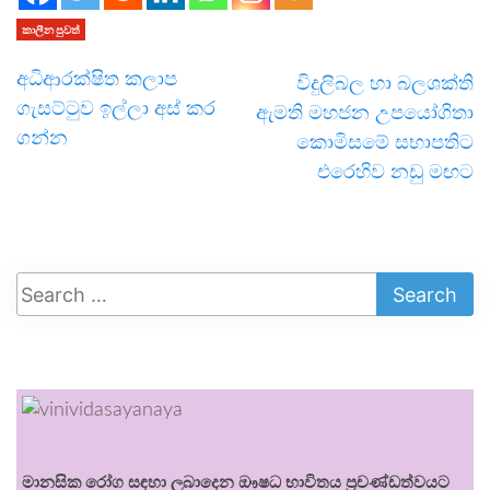
කාලීන පුවත්
අධිආරක්ෂිත කලාප
විදුලිබල හා බලශක්ති
ගැසට්ටුව ඉල්ලා අස් කර
ඇමති මහජන උපයෝගිතා
ගන්න
කොමිසමේ සභාපතිට
එරෙහිව නඩු මඟට
මානසික රෝග සඳහා ලබාදෙන ඖෂධ භාවිතය ප්‍රචණ්ඩත්වයට