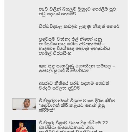
නැව් වලින් බහලුම් මුහුදට පෙරලීම සුළු
පටු දෙයක් නොවේ
විශ්වවිද්‍යාල කඩඉම් ලකුණු නිකුත් කෙරේ
ප්‍රවේසම් වන්න; එල් නිනෝ යනු
පාරිසරික හෘද රෝග අවදානමකි –
හෘදවේද විශේෂඥ වෛද්‍ය මහාචාර්ය
නාමල් විජයසිංහ
කුස තුළ සැඟවුණු නොනිදන කම්හල –
වෛද්‍ය සුගත් විජේවර්ධන
අපරාධ නීතියේ පරම පදනම හෙවත්
වරදට සරිලන දඬුවම
විනිසුරුවන්ගේ විශ්‍රාම වයස දීර්ඝ කිරීම
“දොවාගත් කිරි කළයට ගොම මුසු
කිරීමක්”
විනිසුරු විශ්‍රාම වයස දිගු කිරීමේ 22
ව්‍යවස්ථා සංශෝධනයට මහා