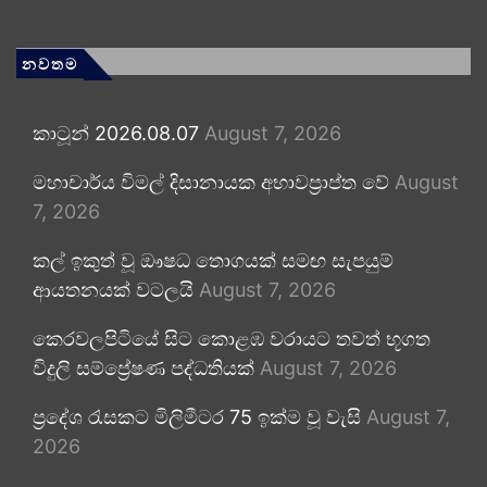
නවතම
කාටූන් 2026.08.07
August 7, 2026
මහාචාර්ය විමල් දිසානායක අභාවප්‍රාප්ත වේ
August
7, 2026
කල් ඉකුත් වූ ඖෂධ තොගයක් සමඟ සැපයුම්
ආයතනයක් වටලයි
August 7, 2026
කෙරවලපිටියේ සිට කොළඹ වරායට තවත් භූගත
විදුලි සම්ප්‍රේෂණ පද්ධතියක්
August 7, 2026
ප්‍රදේශ රැසකට මිලිමීටර 75 ඉක්ම වූ වැසි
August 7,
2026