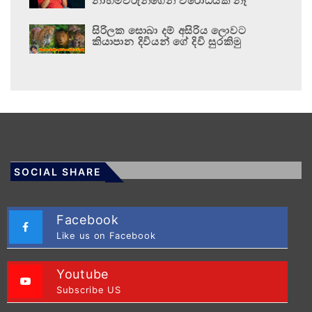
නාහිමිවරුන්ගෙන් විරෝධයක් නෑ
සිරිලක සොබා දම් අසිරිය ලොවට
කියාපාන දිවියන් ගේ දිවි සුරකිමු
SOCIAL SHARE
Facebook
Like us on Facebook
Youtube
Subscribe US