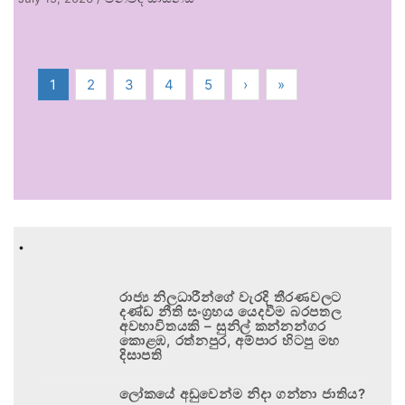
1
2
3
4
5
›
»
.
රාජ්‍ය නිලධාරීන්ගේ වැරදි තීරණවලට
දණ්ඩ නීති සංග්‍රහය යෙදවීම බරපතල
අවභාවිතයකි – සුනිල් කන්නන්ගර
කොළඹ, රත්නපුර, අම්පාර හිටපු මහ
දිසාපති
ලෝකයේ අඩුවෙන්ම නිදා ගන්නා ජාතිය?