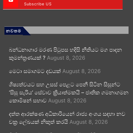
Subscribe US
නවතම
බන්ධනාගාර මරණ පිටුපස හදිසි නීතියට මග පාදන
කුමන්ත්‍රණයක් ?
August 8, 2026
මෙටා සමාගමට දඩයක්
August 8, 2026
ශිෂ්‍යත්වයට සහ උසස් පෙළට පෙනී සිටින සිසුන්ට
‘සිසු සැරිය’ සේවාව ක්‍රියාත්මකයි – ජාතික ගමනාගමන
කොමිෂන් සභාව
August 8, 2026
දත්ත ආරක්ෂණ අධිකාරියෙන් රාජ්‍ය අංශය සඳහා නව
චක්‍ර ලේඛයක් නිකුත් කරයි
August 8, 2026