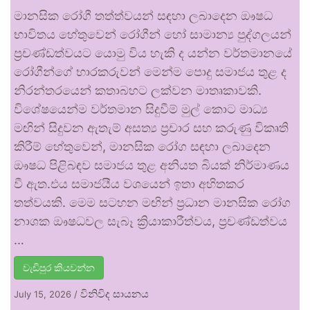
මානසික රෝගී තත්ත්වයන් සඳහා ලබාදෙන ඖෂධ
භාවිතය හේතුවෙන් රෝගීන් හෝ සාමාන්‍ය පුද්ගලයන්
ප්‍රචණ්ඩත්වයට යොමු විය හැකි ද යන්න වර්තමානයේ
රෝගීන්ගේ භාරකරුවන් මෙන්ම පොදු සමාජය තුළ ද
නිරන්තරයෙන් කතාබහට ලක්වන මාතෘකාවකි.
විශේෂයෙන්ම වර්තමාන සිදුවීම් මුල් කොට මාධ්‍ය
මඟින් සිදුවන ඇතැම් අසත්‍ය ප්‍රචාර සහ කරුණු විකෘති
කිරීම් හේතුවෙන්, මානසික රෝග සඳහා ලබාදෙන
ඖෂධ පිළිබඳව සමාජය තුළ අනියත බියක් නිර්මාණය
වී ඇත.එය සමාජයීය වශයෙන් ඉතා අහිතකර
තත්වයකි. මෙම සටහන මඟින් ප්‍රධාන මානසික රෝග
නාශක ඖෂධවල සැබෑ ක්‍රියාකාරීත්වය, ප්‍රචණ්ඩත්වය
…
වැඩිපුර කියවන්න
විනිවිද සායනය
July 15, 2026
/