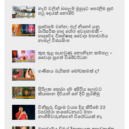
නැව් වලින් බහලුම් මුහුදට පෙරලීම සුළු
පටු දෙයක් නොවේ
ප්‍රවේසම් වන්න; එල් නිනෝ යනු
පාරිසරික හෘද රෝග අවදානමකි –
හෘදවේද විශේෂඥ වෛද්‍ය මහාචාර්ය
නාමල් විජයසිංහ
කුස තුළ සැඟවුණු නොනිදන කම්හල –
වෛද්‍ය සුගත් විජේවර්ධන
ගණිතය බැරිකම මෝඩකමක් ද?
සිරිලක සොබා දම් අසිරිය ලොවට
කියාපාන දිවියන් ගේ දිවි සුරකිමු
විනිසුරු විශ්‍රාම වයස දිගු කිරීමේ 22
ව්‍යවස්ථා සංශෝධනයට මහා
නාහිමිවරුන්ගෙන් විරෝධයක් නෑ
මහාචාර්ය විමල් දිසානායක අභාවප්‍රාප්ත