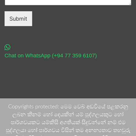
Submit
Chat on WhatsApp (+94 77 359 6107)
Copyrights protected: මෙම වෙබ් අඩවියේ පළකරනු
ලබන කිනම් හෝ දෙයකින් යම් පුද්ගලයකුට හෝ
පාර්ශවයකට යම්කිසි අගතියක් සිදුවන්නේ නම් එම
පුද්ගලයා හෝ පාර්ශවය විසින් තම අනන්‍යතාව තහවුරු