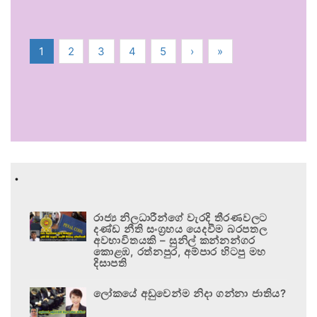
1
2
3
4
5
›
»
.
රාජ්‍ය නිලධාරීන්ගේ වැරදි තීරණවලට
දණ්ඩ නීති සංග්‍රහය යෙදවීම බරපතල
අවභාවිතයකි – සුනිල් කන්නන්ගර
කොළඹ, රත්නපුර, අම්පාර හිටපු මහ
දිසාපති
ලෝකයේ අඩුවෙන්ම නිදා ගන්නා ජාතිය?