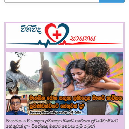
මානසික රෝග සඳහා ලබාදෙන ඖෂධ භාවිතය ප්‍රචණ්ඩත්වයට
හේතුවක් ද?- විශේෂඥ මනෝ වෛද්‍ය රූමි රූබන්