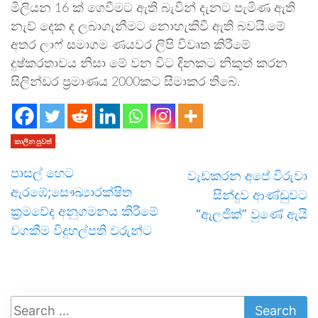
මිලියන 16 ක් ගෙවීමට ඇති බැවින් දැනට පැමිණ ඇති
නැව් දෙක ද ලබාගැනීමට නොහැකිවී ඇති බවයි.මේ
අතර ලාෆ් සමාගම ණයවර ලිපි විවෘත කිරීමේ
දුෂ්කරතාවය නිසා මේ වන විට දිනකට නිකුත් කරන
සිලින්ඩර ප්‍රමාණය 2000කට සීමාකර තිබේ.
කාලීන පුවත්
පාසල් හෙට
වැඩකරන අපේ විරුවා
ඇරඹේ;සෞඛ්‍යාරක්ෂිත
සින්දුව ආණ්ඩුවට
ක්‍රමවේද අනුගමනය කිරීමේ
“ඇලජික්” වුණේ ඇයි
වගකීම විදුහල්පති වරුන්ට