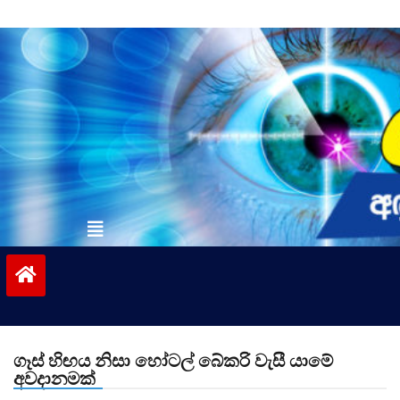
Skip
to
content
vinivida.lk
ගෑස් හිඟය නිසා හෝටල් බේකරි වැසී යාමේ
අවදානමක්