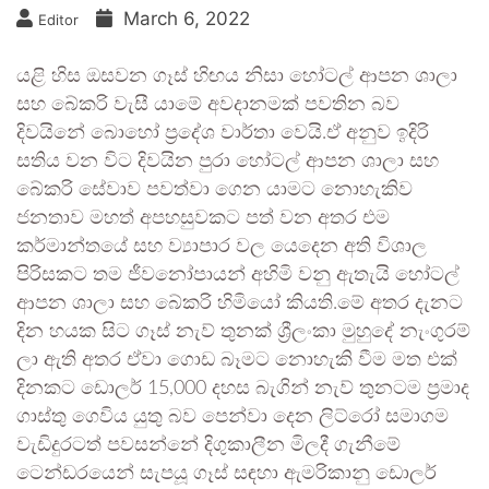
March 6, 2022
Editor
යළි හිස ඔසවන ගෑස් හිඟය නිසා හෝටල් ආපන ශාලා
සහ බේකරි වැසී යාමේ අවදානමක් පවතින බව
දිවයිනේ බොහෝ ප්‍රදේශ වාර්තා වෙයි.ඒ අනුව ඉදිරි
සතිය වන විට දිවයින පුරා හෝටල් ආපන ශාලා සහ
බේකරි සේවාව පවත්වා ගෙන යාමට නොහැකිව
ජනතාව මහත් අපහසුවකට පත් වන අතර එම
කර්මාන්තයේ සහ ව්‍යාපාර වල යෙදෙන අති විශාල
පිරිසකට තම ජීවනෝපායන් අහිමි වනු ඇතැයි හෝටල්
ආපන ශාලා සහ බේකරි හිමියෝ කියති.මේ අතර දැනට
දින හයක සිට ගෑස් නැව් තුනක් ශ්‍රීලංකා මුහුදේ නැංගුරම්
ලා ඇති අතර ඒවා ගොඩ බෑමට නොහැකි වීම මත එක්
දිනකට ඩොලර් 15,000 දහස බැගින් නැව් තුනටම ප්‍රමාද
ගාස්තු ගෙවිය යුතු බව පෙන්වා දෙන ලිට්රෝ සමාගම
වැඩිදුරටත් පවසන්නේ දිගුකාලීන මිලදී ගැනීමේ
ටෙන්ඩරයෙන් සැපයූ ගෑස් සඳහා ඇමරිකානු ඩොලර්