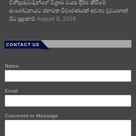
විනිසුරුවරුන්ගේ විශ්‍රාම වයස දීර්ඝ කිරීමේ
සංශෝධනයට ජනමත විචාරණයක් අවශ්‍ය වුවහොත්
ඊට සූදානම්
August 8, 2026
CONTACT US
Name
*
Email
*
Comment or Message
*