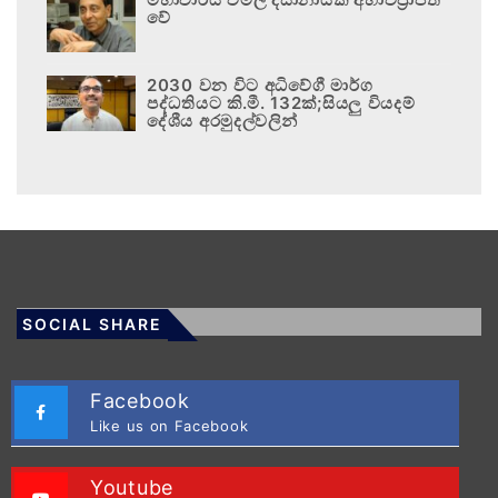
වේ
2030 වන විට අධිවේගී මාර්ග
පද්ධතියට කි.මී. 132ක්;සියලු වියදම්
දේශීය අරමුදල්වලින්
SOCIAL SHARE
Facebook
Like us on Facebook
Youtube