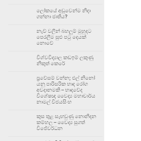
ලෝකයේ අඩුවෙන්ම නිදා
ගන්නා ජාතිය?
නැව් වලින් බහලුම් මුහුදට
පෙරලීම සුළු පටු දෙයක්
නොවේ
විශ්වවිද්‍යාල කඩඉම් ලකුණු
නිකුත් කෙරේ
ප්‍රවේසම් වන්න; එල් නිනෝ
යනු පාරිසරික හෘද රෝග
අවදානමකි – හෘදවේද
විශේෂඥ වෛද්‍ය මහාචාර්ය
නාමල් විජයසිංහ
කුස තුළ සැඟවුණු නොනිදන
කම්හල – වෛද්‍ය සුගත්
විජේවර්ධන