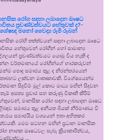
ානසික රෝග සඳහා ලබාදෙන ඖෂධ
ාවිතය ප්‍රචණ්ඩත්වයට හේතුවක් ද?-
ිශේෂඥ මනෝ වෛද්‍ය රූමි රූබන්
ානසික රෝගී තත්ත්වයන් සඳහා ලබාදෙන ඖෂධ
ාවිතය හේතුවෙන් රෝගීන් හෝ සාමාන්‍ය
ුද්ගලයන් ප්‍රචණ්ඩත්වයට යොමු විය හැකි ද
න්න වර්තමානයේ රෝගීන්ගේ භාරකරුවන්
ෙන්ම පොදු සමාජය තුළ ද නිරන්තරයෙන්
තාබහට ලක්වන මාතෘකාවකි. විශේෂයෙන්ම
ර්තමාන සිදුවීම් මුල් කොට මාධ්‍ය මඟින් සිදුවන
තැම් අසත්‍ය ප්‍රචාර සහ කරුණු විකෘති කිරීම්
ේතුවෙන්, මානසික රෝග සඳහා ලබාදෙන ඖෂධ
ිළිබඳව සමාජය තුළ අනියත බියක් නිර්මාණය වී
ත.එය සමාජයීය වශයෙන් ඉතා අහිතකර
ත්වයකි. මෙම සටහන මඟින් ප්‍රධාන මානසික
ෝග නාශක ඖෂධවල සැබෑ ක්‍රියාකාරීත්වය,
්‍රචණ්ඩත්වය …