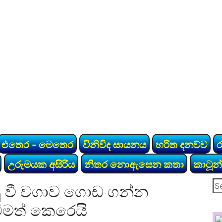
එතෙර - මෙතෙර
විනිවිද සායනය
හරිත දනව්ව
උරුමයක අසිරිය
නිතර නොඇසෙන කතා
කාටූන්
Se
ු වී වගාව ගොඩ ගන්න
for
මත් කෙරෙයි