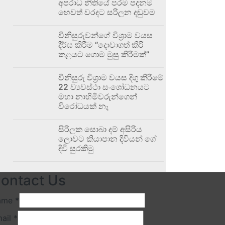
අපරාධ නීතියේ පරම පදනම
හෙවත් වරදට සරිලන දඬුවම
විනිසුරුවන්ගේ විශ්‍රාම වයස
දීර්ඝ කිරීම “දොවාගත් කිරි
කළයට ගොම මුසු කිරීමක්”
විනිසුරු විශ්‍රාම වයස දිගු කිරීමේ
22 ව්‍යවස්ථා සංශෝධනයට
මහා නාහිමිවරුන්ගෙන්
විරෝධයක් නෑ
සිරිලක සොබා දම් අසිරිය
ලොවට කියාපාන දිවියන් ගේ
දිවි සුරකිමු
ontact Us
ame
*
ail
*