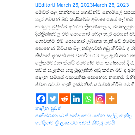
Editor
March 26, 2023
March 26, 2023
මෙවර යල කන්නයේ ගොවින්ට නොමිලේ සපයන 
හැර අවසන් බව කෘෂිකර්ම අමාත්‍යංශයේ ලේකම
කටයුතු මුලින්ම අරඹන ත්‍රිකුණාමලය, මඩකලපු
දිස්ත්‍රික්කවල එම පොහොර බෙදා හැර අවසන් බ
ගොවින්ට එම පොහොර ලබාගත හැකි වේ.එමෙන්ම
පොහොර මිටියක මිල තවදුරටත් අඩු කිරීමට ද ර
තිස්පන් දහසක් මේ වනවිට රට තුළ ඇති අතර තවත
ලේකම්වරයා කියයිි එමෙන්ම මහ කන්නයේ දී ර
තවත් සැළකිය යුතු මුදලකින් අඩු කරන බව ද අම
පාලන සමයේ රසායනික පොහොර තහනම මඟින් ම
ජීවන රටාව හැකි ඉක්මනින් යථාවත් කිරීම මෙහ
කාලීන පුවත්
Post
පාකිස්ථානයටත් ඡන්දයකට යන්න සල්ලි නැතිලු
ඉන්දියාව ශ්‍රී ලංකාවට තවත් කිට්ටු වෙයි
navigation