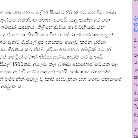
මඩ පොහොර වලින් සියයට 25 ක් මේ වනවිට බෙදා
ම
් ගුණදාස සමරසිංහ මහතා පවසයි. යල කන්නයේ වගා
භ
ව අම්පාර යාපනය, කිලිනොච්චිය හා වව්නියාව යන
ව
ව ද ඒ මහතා කියයි. ගොවිජන සේවා මධ්‍යස්ථාන වලින්
ම
 දැනට රුපියල් දස දහසකට අලෙවි කරන යුරියා
භ
ජය තීරණය කර තිබේ.යූරියා පොහොර මෙට්‍රික් ටොන්
ප
් මෙට්‍රික් ටොන් තිස්දහසක් ඇනවුම් කර ඇතැයි
ය
ුපියල් 1500කට අලෙවි කළ බණ්ඩි පොහොර මිටියක මිල
ම
ාත්‍යංශ ආරංචි මාර්ග සඳහන් කරයි.ගෝඨාභය රාජපක්ෂ
ක
ුළුමනින් අඩාල වූ කෘෂි අස්වැන්න සහ ගොවි ජනයාගේ
ව
ි අරමුණ ය.
ඇ
හ
ප
ඇ
ත
ර
ප