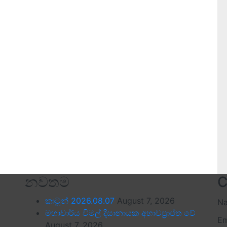
නවතම
C
කාටූන් 2026.08.07
August 7, 2026
N
මහාචාර්ය විමල් දිසානායක අභාවප්‍රාප්ත වේ
Em
August 7, 2026