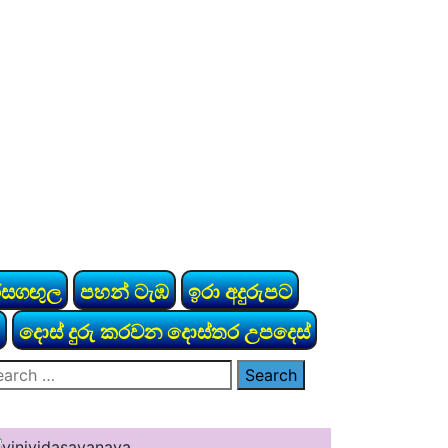
රසගඟුල
පහන් ටැඹ
ඉරා අදුරුපට
දොස් දුරු කරවන දොස්තර උපදෙස්
arch
: