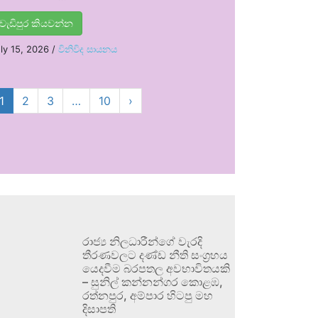
වැඩිපුර කියවන්න
ly 15, 2026
/
විනිවිද සායනය
1
2
3
…
10
›
රාජ්‍ය නිලධාරීන්ගේ වැරදි
තීරණවලට දණ්ඩ නීති සංග්‍රහය
යෙදවීම බරපතල අවභාවිතයකි
– සුනිල් කන්නන්ගර කොළඹ,
රත්නපුර, අම්පාර හිටපු මහ
දිසාපති