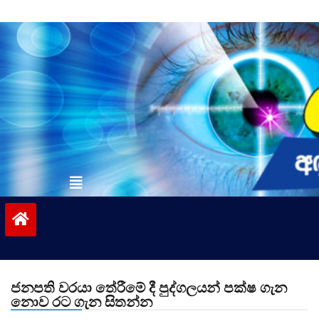
Skip
to
content
vinivida.lk
ජනපති වරයා තේරීමේ දී පුද්ගලයන් පක්ෂ ගැන
නොව රට ගැන සිතන්න