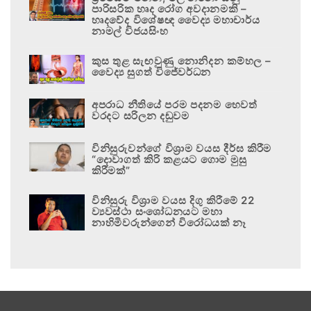
පාරිසරික හෘද රෝග අවදානමකි –
හෘදවේද විශේෂඥ වෛද්‍ය මහාචාර්ය
නාමල් විජයසිංහ
කුස තුළ සැඟවුණු නොනිදන කම්හල –
වෛද්‍ය සුගත් විජේවර්ධන
අපරාධ නීතියේ පරම පදනම හෙවත්
වරදට සරිලන දඬුවම
විනිසුරුවන්ගේ විශ්‍රාම වයස දීර්ඝ කිරීම
“දොවාගත් කිරි කළයට ගොම මුසු
කිරීමක්”
විනිසුරු විශ්‍රාම වයස දිගු කිරීමේ 22
ව්‍යවස්ථා සංශෝධනයට මහා
නාහිමිවරුන්ගෙන් විරෝධයක් නෑ