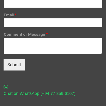
Email
*
Comment or Message
*
Submit
Chat on WhatsApp (+94 77 359 6107)