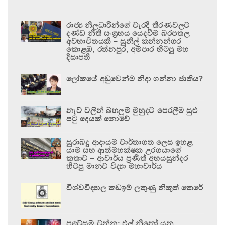
රාජ්‍ය නිලධාරීන්ගේ වැරදි තීරණවලට
දණ්ඩ නීති සංග්‍රහය යෙදවීම බරපතල
අවභාවිතයකි – සුනිල් කන්නන්ගර
කොළඹ, රත්නපුර, අම්පාර හිටපු මහ
දිසාපති
ලෝකයේ අඩුවෙන්ම නිදා ගන්නා ජාතිය?
නැව් වලින් බහලුම් මුහුදට පෙරලීම සුළු
පටු දෙයක් නොවේ
සුරාබදු ආදායම වාර්තාගත ලෙස ඉහළ
යාම සහ ආත්මභක්ෂක උරගයාගේ
කතාව – ආචාර්ය ප්‍රණීත් අභයසුන්දර
හිටපු මානව විද්‍යා මහාචාර්ය
විශ්වවිද්‍යාල කඩඉම් ලකුණු නිකුත් කෙරේ
ප්‍රවේසම් වන්න; එල් නිනෝ යනු