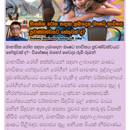
මානසික රෝග සඳහා ලබාදෙන ඖෂධ භාවිතය ප්‍රචණ්ඩත්වයට
හේතුවක් ද?- විශේෂඥ මනෝ වෛද්‍ය රූමි රූබන්
මානසික රෝගී තත්ත්වයන් සඳහා ලබාදෙන ඖෂධ
භාවිතය හේතුවෙන් රෝගීන් හෝ සාමාන්‍ය පුද්ගලයන්
ප්‍රචණ්ඩත්වයට යොමු විය හැකි ද යන්න වර්තමානයේ
රෝගීන්ගේ භාරකරුවන් මෙන්ම පොදු සමාජය තුළ ද
නිරන්තරයෙන් කතාබහට ලක්වන මාතෘකාවකි.
විශේෂයෙන්ම වර්තමාන සිදුවීම් මුල් කොට මාධ්‍ය
මඟින් සිදුවන ඇතැම් අසත්‍ය ප්‍රචාර සහ කරුණු විකෘති
කිරීම් හේතුවෙන්, මානසික රෝග සඳහා ලබාදෙන
ඖෂධ පිළිබඳව සමාජය තුළ අනියත බියක් නිර්මාණය