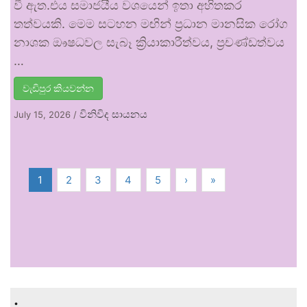
වී ඇත.එය සමාජයීය වශයෙන් ඉතා අහිතකර
තත්වයකි. මෙම සටහන මඟින් ප්‍රධාන මානසික රෝග
නාශක ඖෂධවල සැබෑ ක්‍රියාකාරීත්වය, ප්‍රචණ්ඩත්වය
…
වැඩිපුර කියවන්න
විනිවිද සායනය
July 15, 2026
/
1
2
3
4
5
›
»
.