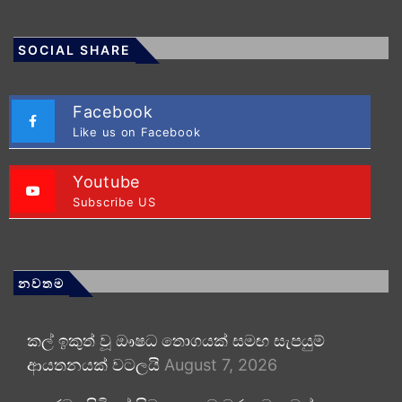
SOCIAL SHARE
Facebook
Like us on Facebook
Youtube
Subscribe US
නවතම
කල් ඉකුත් වූ ඖෂධ තොගයක් සමඟ සැපයුම්
ආයතනයක් වටලයි
August 7, 2026