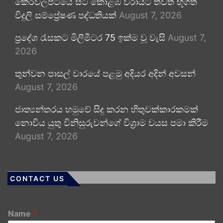
කෙරවලපිටියේ සිට කොළඹ වරායට තවත් භූගත
විදුලි සම්ප්‍රේෂණ පද්ධතියක්
August 7, 2026
ප්‍රදේශ රැසකට මිලිමීටර 75 ඉක්ම වූ වැසි
August 7,
2026
තුන්වන පාසල් වාරයේ පළමු අදියර අදින් අවසන්
August 7, 2026
ජාත්‍යන්තරය හමුවේ සිදු කරන හිතුවක්කාරකමක්
නොවිය යුතු විනිසුරුවන්ගේ විශ්‍රාම වයස පමා කිරීම
August 7, 2026
CONTACT US
Name
*