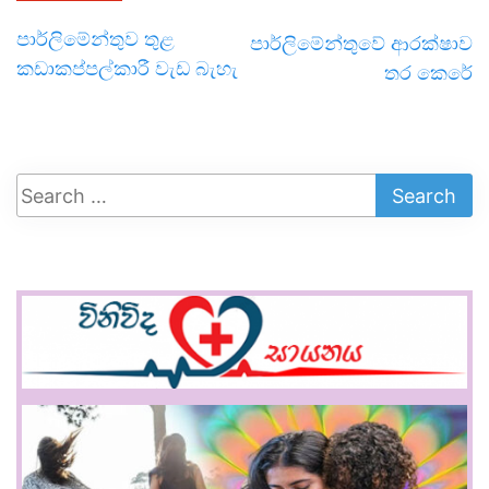
පාර්ලිමේන්තුව තුළ
පාර්ලිමේන්තුවේ ආරක්ෂාව
කඩාකප්පල්කාරී වැඩ බැහැ
තර කෙරේ