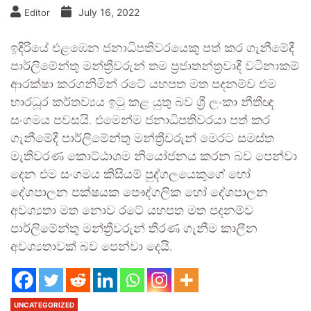
July 16, 2022
Editor
ඉදිරියේ එළඹෙන ජනාධිපතිවරයෙකු පත් කර ගැනීමේදී
පාර්ලිමේන්තු මන්ත්‍රීවරුන් තම ප්‍රජාතන්ත්‍රවාදී වටිනාකම්
ආරක්ෂා කරගනිමින් රටේ යහපත මත පදනම්ව එම
භාරධූර කර්තව්‍යය ඉටු කළ යුතු බව ශ්‍රී ලංකා නීතීඥ
සංගමය පවසයි. එමෙන්ම ජනාධිපතිවරයා පත් කර
ගැනීමේදී පාර්ලිමේන්තු මන්ත්‍රීවරුන් මෙරට සමස්ත
මැතිවරණ කොට්ඨාශම නියෝජනය කරන බව පෙන්වා
දෙන එම සංගමය කිසියම් පුද්ගලයෙකුගේ හෝ
දේශපාලන පක්ෂයක පෞද්ගලික හෝ දේශපාලන
අවශ්‍යතා මත නොව රටේ යහපත මත පදනම්ව
පාර්ලිමේන්තු මන්ත්‍රීවරුන් තීරණ ගැනීම කාලීන
අවශ්‍යතාවක් බව පෙන්වා දෙයි.
UNCATEGORIZED