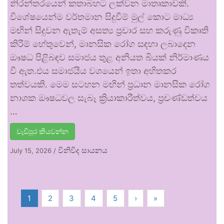
නිරන්තරයෙන් කතාබහට ලක්වන මාතෘකාවකි.
විශේෂයෙන්ම වර්තමාන සිදුවීම් මුල් කොට මාධ්‍ය
මඟින් සිදුවන ඇතැම් අසත්‍ය ප්‍රචාර සහ කරුණු විකෘති
කිරීම් හේතුවෙන්, මානසික රෝග සඳහා ලබාදෙන
ඖෂධ පිළිබඳව සමාජය තුළ අනියත බියක් නිර්මාණය
වී ඇත.එය සමාජයීය වශයෙන් ඉතා අහිතකර
තත්වයකි. මෙම සටහන මඟින් ප්‍රධාන මානසික රෝග
නාශක ඖෂධවල සැබෑ ක්‍රියාකාරීත්වය, ප්‍රචණ්ඩත්වය
…
වැඩිපුර කියවන්න
විනිවිද සායනය
July 15, 2026
/
1
2
3
4
5
›
»