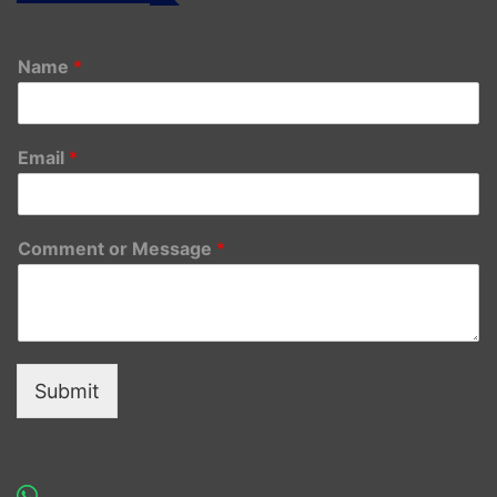
Name
*
Email
*
Comment or Message
*
Submit