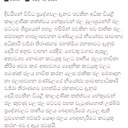
දිවයිනේ විවිධ ප්‍රදේශවල දැනට පවතින අධික වියළි
කාලගුණික තත්ත්වය හේතුවෙන් ජල මුලාශ්‍රයන්හි ජල
මට්ටම ශීඝ්‍රයෙන් පහළ බසිමින් පවතින බව ජාතික ජල
සම්පාදන හාජලාපවහන මණ්ඩලයේ නියෝජ්‍ය සාමාන්‍ය
අධිකාරී වජිරා තිරාණගම මහත්මිය ජනතාවට දැනුම්
දෙයි.ඒ අනුව වාහන සේදීම්, ගෙවතු වගාව ඇතුලු
අත්‍යවශ්‍ය නොවන කටයුතු වලට පානීය ජලය භාවිතා
කිරිම අවම කර, අත්‍යවශය දෛනික කටයුතු වලට
පමණක් ජලය භාවිත කරන ලෙස ජාතික ජල සම්පාදන
හා ජලාපවහන මණ්ඩලයේ නියෝජ්‍ය සාමාන්‍යාධිකාරී
වජිරා තිරාණගම මහත්මිය ජනතාවට දැනුම්
දෙයි.පවතින වියළි කාලගුණික තත්ත්වය හේතුවෙන්
ජල කුළුණු වල ජල මට්ටම පහත වැටුණහොත් උස්බිම්
ප්‍රදේශවලට පානීය ජලය බෙදාහැරීමේ ගැටලු ඇති
වූවහොත් බව්සර් යොදා ජලය බෙදාහැරීමට කටයුතු
කරන බව ද ඇය පවසයි.