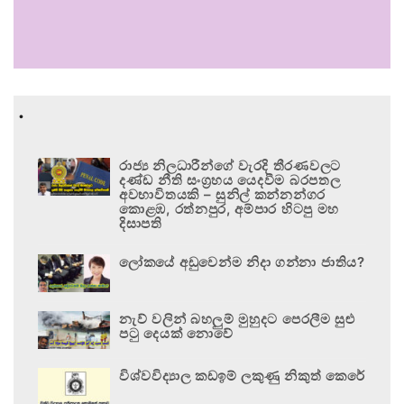
.
රාජ්‍ය නිලධාරීන්ගේ වැරදි තීරණවලට
දණ්ඩ නීති සංග්‍රහය යෙදවීම බරපතල
අවභාවිතයකි – සුනිල් කන්නන්ගර
කොළඹ, රත්නපුර, අම්පාර හිටපු මහ
දිසාපති
ලෝකයේ අඩුවෙන්ම නිදා ගන්නා ජාතිය?
නැව් වලින් බහලුම් මුහුදට පෙරලීම සුළු
පටු දෙයක් නොවේ
විශ්වවිද්‍යාල කඩඉම් ලකුණු නිකුත් කෙරේ