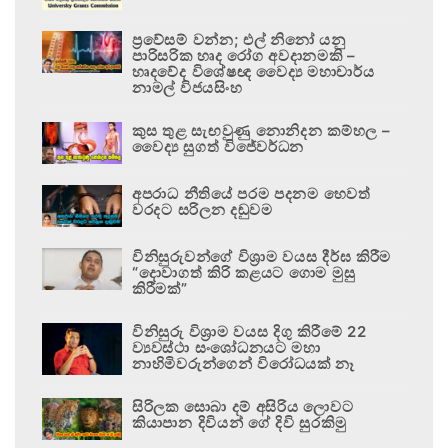
ප්‍රවේසම් වන්න; එල් නිනෝ යනු
පාරිසරික හෘද රෝග අවදානමකි –
හෘදවේද විශේෂඥ වෛද්‍ය මහාචාර්ය
නාමල් විජයසිංහ
කුස තුළ සැඟවුණු නොනිදන කම්හල –
වෛද්‍ය සුගත් විජේවර්ධන
අපරාධ නීතියේ පරම පදනම හෙවත්
වරදට සරිලන දඬුවම
විනිසුරුවන්ගේ විශ්‍රාම වයස දීර්ඝ කිරීම
“දොවාගත් කිරි කළයට ගොම මුසු
කිරීමක්”
විනිසුරු විශ්‍රාම වයස දිගු කිරීමේ 22
ව්‍යවස්ථා සංශෝධනයට මහා
නාහිමිවරුන්ගෙන් විරෝධයක් නෑ
සිරිලක සොබා දම් අසිරිය ලොවට
කියාපාන දිවියන් ගේ දිවි සුරකිමු