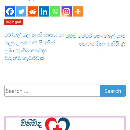
කාලීන පුවත්
රෝහල් වල නැති ඖෂධ හා
ට‍්‍රම්ප් මෙවර නොබෙල් සාම
ශල්‍ය උපකරණ පිටතින්
ත්‍යාගය දිනා ගනියි ද?
ලබා ගැනීම වෛද්‍ය
වරුන්ට ගැටළුවක්