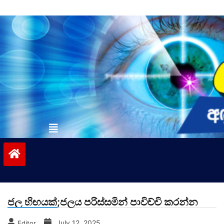
Skip
to
content
vinivida.lk
ජල හිඟයක්;ජලය පරිස්සමින් පාවිච්චි කරන්න
July 12, 2025
Editor