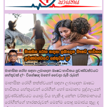
මානසික රෝග සඳහා ලබාදෙන ඖෂධ භාවිතය ප්‍රචණ්ඩත්වයට
හේතුවක් ද?- විශේෂඥ මනෝ වෛද්‍ය රූමි රූබන්
මානසික රෝගී තත්ත්වයන් සඳහා ලබාදෙන ඖෂධ
භාවිතය හේතුවෙන් රෝගීන් හෝ සාමාන්‍ය පුද්ගලයන්
ප්‍රචණ්ඩත්වයට යොමු විය හැකි ද යන්න වර්තමානයේ
රෝගීන්ගේ භාරකරුවන් මෙන්ම පොදු සමාජය තුළ ද