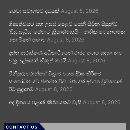
මෙටා සමාගමට දඩයක්
August 8, 2026
ශිෂ්‍යත්වයට සහ උසස් පෙළට පෙනී සිටින සිසුන්ට
‘සිසු සැරිය’ සේවාව ක්‍රියාත්මකයි – ජාතික ගමනාගමන
කොමිෂන් සභාව
August 8, 2026
දත්ත ආරක්ෂණ අධිකාරියෙන් රාජ්‍ය අංශය සඳහා නව
චක්‍ර ලේඛයක් නිකුත් කරයි
August 8, 2026
විනිසුරුවරුන්ගේ විශ්‍රාම වයස දීර්ඝ කිරීමේ
සංශෝධනයට ජනමත විචාරණයක් අවශ්‍ය වුවහොත්
ඊට සූදානම්
August 8, 2026
අද දිනයේ පළාත් කිහිපයකට වැසි
August 8, 2026
CONTACT US