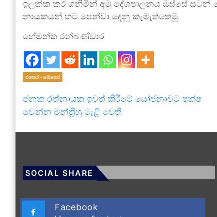
ඉලක්ක කර ගනිමින් අමු දේශපාලනය ඔස්සේ සටන්
නායකයන් හට පෙන්වා දෙනු කැමැත්තෙමු.
හේමන්ත රන්බණ්ඩාර
එතෙර - මෙතෙර
ජනක රත්නායක ඉවත් කිරීමේ යෝජනාවට පක්ෂ
වෙන්න මන්ත්‍රීහු මැළි වෙති
SOCIAL SHARE
Facebook