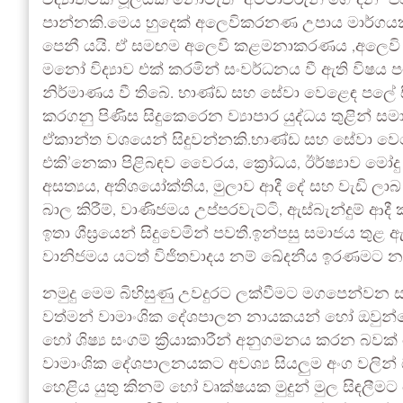
විද්‍යාත්මක මූලයක් නොමැති “අම්මාවරුන් ගේ දින”
පාන්නකි.මෙය හුදෙක් අලෙවිකරනණ උපාය මාර්ගයක් 
පෙනී යයි. ඒ සමඟම අලෙවි කළමනාකරණය ,අලෙවි ප්‍ර
මනෝ විද්‍යාව එක් කරමින් සංවර්ධනය වී ඇති විෂය
නිර්මාණය වී තිබේ. භාණ්ඩ සහ සේවා වෙළෙඳ පලේ 
කරගනු පිණිස සිදුකෙරෙන ව්‍යාපාර යුද්ධය තුළින් සම
ඒකාන්ත වශයෙන් සිදුවන්නකි.භාණ්ඩ සහ සේවා වෙ
එකි’නෙකා පිළිබඳව වෛරය, ක්‍රෝධය, ඊර්ෂ්‍යාව ම
අසත්‍යය, අතිශයෝක්තිය, මුලාව ආදී දේ සහ වැඩි ලා
බාල කිරීම්, වාණිජමය උප්පරවැට්ටි, ඇස්බැන්දුම් ආ
ඉතා ශීඝ්‍රයෙන් සිදුවෙමින් පවතී.ඉන්පසු සමාජය ත
වානිජමය යටත් විජිතවාදය නම් ඛේදනීය ඉරණමට නත
නමුදු මෙම බිහිසුණු උවදුරට ලක්වීමට මගපෙන්වන ස
වත්මන් වාමාංශික දේශපාලන නායකයන් හෝ ඔවුන්ගෙන්
හෝ ශිෂ්‍ය සංගම් ක්‍රියාකාරීන් අනුගමනය කරන බ
වාමාංශික දේශපාලනයකට අවශ්‍ය සියලුම අංග වලින් ඔ
හෙළිය යුතු කිනම් හෝ වෘක්ෂයක මුදුන් මුල සිඳලීම