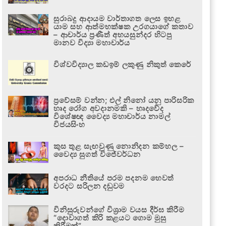
සුරාබදු ආදායම වාර්තාගත ලෙස ඉහළ
යාම සහ ආත්මභක්ෂක උරගයාගේ කතාව
– ආචාර්ය ප්‍රණීත් අභයසුන්දර හිටපු
මානව විද්‍යා මහාචාර්ය
විශ්වවිද්‍යාල කඩඉම් ලකුණු නිකුත් කෙරේ
ප්‍රවේසම් වන්න; එල් නිනෝ යනු පාරිසරික
හෘද රෝග අවදානමකි – හෘදවේද
විශේෂඥ වෛද්‍ය මහාචාර්ය නාමල්
විජයසිංහ
කුස තුළ සැඟවුණු නොනිදන කම්හල –
වෛද්‍ය සුගත් විජේවර්ධන
අපරාධ නීතියේ පරම පදනම හෙවත්
වරදට සරිලන දඬුවම
විනිසුරුවන්ගේ විශ්‍රාම වයස දීර්ඝ කිරීම
“දොවාගත් කිරි කළයට ගොම මුසු
කිරීමක්”