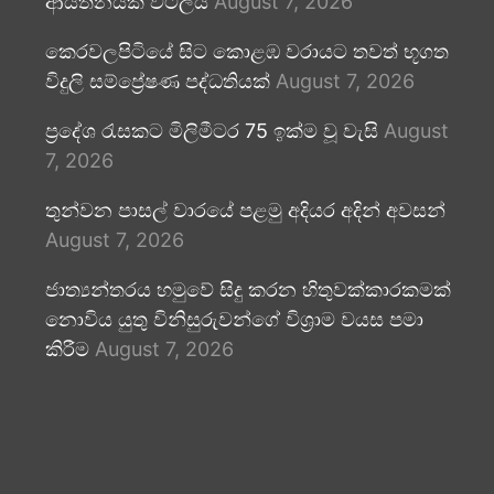
ආයතනයක් වටලයි
August 7, 2026
කෙරවලපිටියේ සිට කොළඹ වරායට තවත් භූගත
විදුලි සම්ප්‍රේෂණ පද්ධතියක්
August 7, 2026
ප්‍රදේශ රැසකට මිලිමීටර 75 ඉක්ම වූ වැසි
August
7, 2026
තුන්වන පාසල් වාරයේ පළමු අදියර අදින් අවසන්
August 7, 2026
ජාත්‍යන්තරය හමුවේ සිදු කරන හිතුවක්කාරකමක්
නොවිය යුතු විනිසුරුවන්ගේ විශ්‍රාම වයස පමා
කිරීම
August 7, 2026