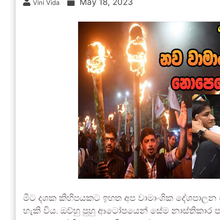
May 18, 2023
Vini Vida
මීට දශක කිහිපයකට ඉහත අප වාමාංශික දේශපාලන පක
හැකි විය. ඔව්හු පුහු ආටෝපයෙන් සේම නාස්තිකා