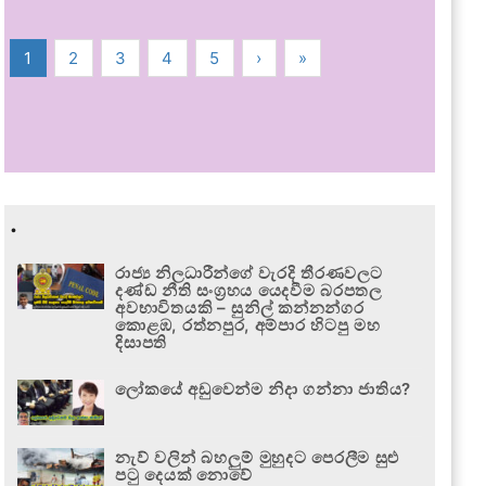
1
2
3
4
5
›
»
.
රාජ්‍ය නිලධාරීන්ගේ වැරදි තීරණවලට
දණ්ඩ නීති සංග්‍රහය යෙදවීම බරපතල
අවභාවිතයකි – සුනිල් කන්නන්ගර
කොළඹ, රත්නපුර, අම්පාර හිටපු මහ
දිසාපති
ලෝකයේ අඩුවෙන්ම නිදා ගන්නා ජාතිය?
නැව් වලින් බහලුම් මුහුදට පෙරලීම සුළු
පටු දෙයක් නොවේ