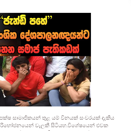
්ෂ සාමාජිකයන් තුළ යම් විනයක් සංවරයක් දැකිය
ර පරිභෝජනයෙන් වැලකී සිටියහ.විශේෂයෙන් එවක