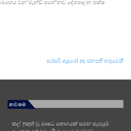
 මෙහෙය වන”ජැන්ඩි පහේ”නව දේශපාලන පක්ෂ
සරසවි ඇදුරෝ අද ජනපති හමුවෙති
නවතම
කල් ඉකුත් වූ ඖෂධ තොගයක් සමඟ සැපයුම්