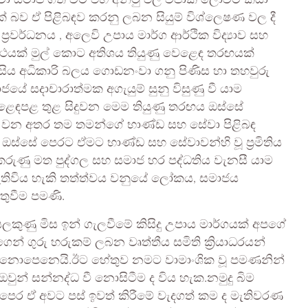
 පවා සමාජ ගත වීම එහි අනිටු ඵල විපාක ලොවට කියා
බව ඒ පිළිබඳව කරනු ලබන සියුම් විශ්ලෙෂණ වල දී
වර්ධනය , අලෙවි උපාය මාර්ග ආර්ථික විද්‍යාව සහ
 පථයක් මුල් කොට අතිශය තියුණු වෙළෙඳ තරඟයක්
සිය අධිකාරි බලය ගොඩනංවා ගනු පිණිස හා තහවුරු
ාජයේ සදාචාරාත්මක අගැයුම් සුනු විසුණු වී යාම
ළෙඳපළ තුළ සිදුවන මෙම තියුණු තරඟය ඔස්සේ
ෝදු වන අතර තම තමන්ගේ භාණ්ඩ සහ සේවා පිළිබඳ
බ ඔස්සේ පෙරට ඒමට භාණ්ඩ සහ සේවාවන්හි වූ ප්‍රමිතිය
දී කරුණු මත පුද්ගල සහ සමාජ හර පද්ධතිය වැනසී යාම
ුළ ඇතිවිය හැකි තත්ත්වය වනුයේ ලෝකය, සමාජය
ුවීම පමණි.
ලකුණු මිස ඉන් ගැලවීමේ කිසිදු උපාය මාර්ගයක් අපගේ
 ගුරු හරුකම් ලබන වෘත්තීය සමිති ක්‍රියාධරයන්
වක් නොපෙනෙයි.ඊට හේතුව නමට වාමාංශික වූ පමණනින්
වුන් සන්නද්ධ වී නොසිටීම ද විය හැක.නමුදු බිම
ට පෙර ඒ අවට පස් ඉවත් කිරීමේ වැදගත් කම ද මැතිවරණ