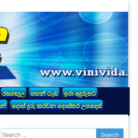
රසගඟුල
පහන් ටැඹ
ඉරා අදුරුපට
න්
දොස් දුරු කරවන දොස්තර උපදෙස්