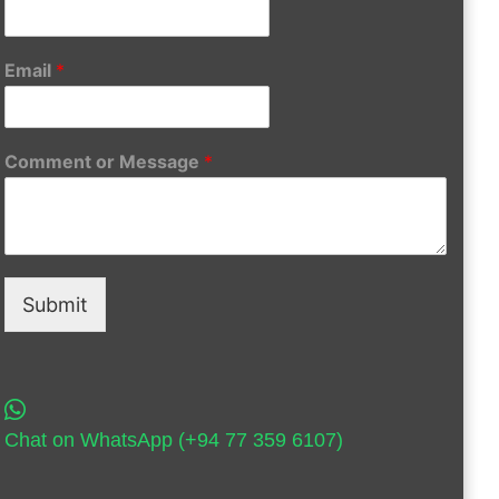
Email
*
Comment or Message
*
Submit
Chat on WhatsApp (+94 77 359 6107)