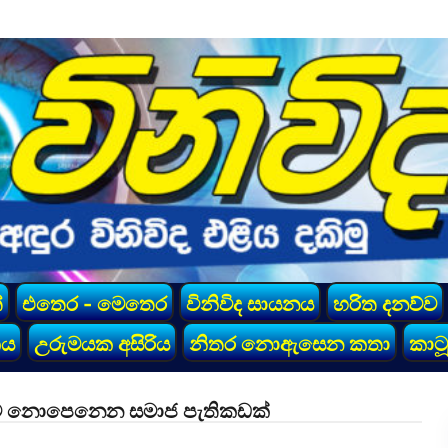
්
එතෙර - මෙතෙර
විනිවිද සායනය
හරිත දනව්ව
කය
උරුමයක අසිරිය
නිතර නොඇසෙන කතා
කාටූ
්ට නොපෙනෙන සමාජ පැතිකඩක්