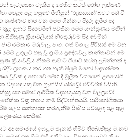
ුවෙන් පැවැසෙන වැකිය ද මෙහිම තවත් රෝග ලක්ෂණ
ා වෙළඳ පළ හමුවේ මිනිසුන් “රූකඩයන්”බවට පත් වී
්ග තෘෂ්ණාව නම් වන මෙම ගින්නට පිදුරු දැමීම අද
තුළ දැනට සිදුවෙමින් පවතින මෙම යාන්ත්‍රණය මඟින්
ිහිසුණු ක්‍රියාවලියක් නිරතුරුවම සිදු වෙමින්
 ඇති ජාවාරම්කාර මරුවැල පාගා ගත් විශාල පිරිසක් මේ වන
මෙම උගුලට හසු වූ ග්‍රාමීය ප්‍රදේශවල කාන්තාවන් මේ
සුණු ක්‍රියාවලිය නිකම් ආවාට ගියාට කරනු ලබන්නක් ද
දිව ග්‍රහණය කර ගත හැකි සියුම් මනෝ විද්‍යාත්මක
ාණය වූවක් ද නොවේ.මෙහි දී මූලික වශයෙන් උපයෝගී
යාඥයකු වන ෆ්‍රැන්සිස් යසිඩ්‍රෝ එඩ්වර්ත් විසිනි.
ුද්‍ර සහ සමාජ ආර්ථික විද්‍යාඥයකු වන විල්ෆ්‍රඩෝ
ක්ෂා චක්‍ර න්‍යාය නම් සිද්ධාන්තයයි. පාරිභෝගිකයා
ම ලෙස සන්තෘප්ත කරගැනීම පිණිස වෙළෙඳ පළ තුළ
විශ්ලේෂණය කෙරිණ.
 අද සමාජයේ ඉහළම තැනක් හිමිව තිබේ.කිසුදු මානව