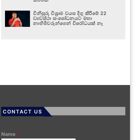
විනිසුරු විශ්‍රාම වයස දිගු කිරීමේ 22
ව්‍යවස්ථා සංශෝධනයට මහා
නාහිමිවරුන්ගෙන් විරෝධයක් නෑ
CONTACT US
Name
*