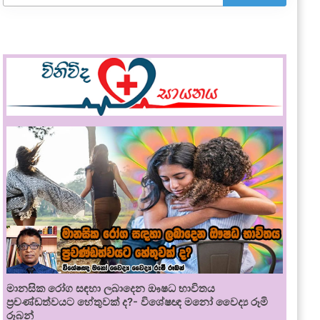
මානසික රෝග සඳහා ලබාදෙන ඖෂධ භාවිතය
ප්‍රචණ්ඩත්වයට හේතුවක් ද?- විශේෂඥ මනෝ වෛද්‍ය රූමි
රූබන්