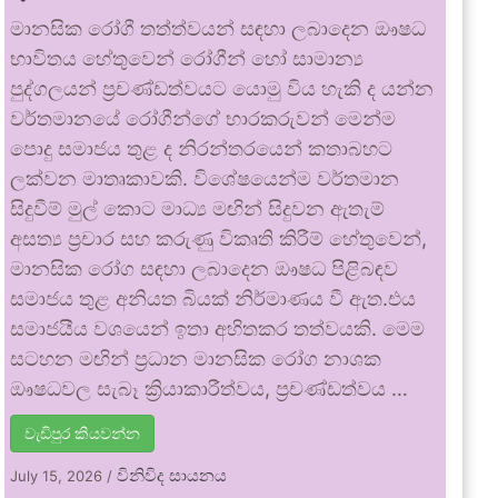
මානසික රෝගී තත්ත්වයන් සඳහා ලබාදෙන ඖෂධ
භාවිතය හේතුවෙන් රෝගීන් හෝ සාමාන්‍ය
පුද්ගලයන් ප්‍රචණ්ඩත්වයට යොමු විය හැකි ද යන්න
වර්තමානයේ රෝගීන්ගේ භාරකරුවන් මෙන්ම
පොදු සමාජය තුළ ද නිරන්තරයෙන් කතාබහට
ලක්වන මාතෘකාවකි. විශේෂයෙන්ම වර්තමාන
සිදුවීම් මුල් කොට මාධ්‍ය මඟින් සිදුවන ඇතැම්
අසත්‍ය ප්‍රචාර සහ කරුණු විකෘති කිරීම් හේතුවෙන්,
මානසික රෝග සඳහා ලබාදෙන ඖෂධ පිළිබඳව
සමාජය තුළ අනියත බියක් නිර්මාණය වී ඇත.එය
සමාජයීය වශයෙන් ඉතා අහිතකර තත්වයකි. මෙම
සටහන මඟින් ප්‍රධාන මානසික රෝග නාශක
ඖෂධවල සැබෑ ක්‍රියාකාරීත්වය, ප්‍රචණ්ඩත්වය …
වැඩිපුර කියවන්න
විනිවිද සායනය
July 15, 2026
/