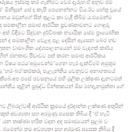
ුෂය ඉස්මතු කර ගැනීමට වෙර දැරූහ.ඒ අනුව එම
ර” මිනිසුන් සේ ද කැපී පෙනෙන්නට විය.ඊට හේතු වූයේ
නය ඔවුන්ගේ සිත් තුළට කා වැදී තිබීම ය.එමෙන්ම
 සමකාලීන සමාජ ආර්ථික ප්‍රවණතාවනට ගොදුරු
 විඳීමට සිදුවන දුර්විපාක න්‍යායික සේම ප්‍රායෝගික
ිකයන් ද සමකාලීන වෙළඳ පළ දෙසින් ඇසෙන බෙර හඬ
 නූතන වාමාංශික දේශපාලනයෙන් එම වැදගත් කාර්ය
 මඟින් ජනතාව පීඩාවට පත් කරන සමාජ ආර්ථිකය
 විෂය පථය”අමුවෙන්ම”ගෙන හැර දැක්වීමේ අමුතුම
ිබූ “හර-බර”කම්කරු පැලැන්තිය වෙනුවට අනාගතයේ
් තිබේ.අප එසේ පවසනුයේ එහි මූලික ලක්ෂණ දැනටමත්
පන්තිය තුළින් ප්‍රබුද්ධ චින්තකයන් මිස මහදැනමුත්තා ගේ
ිබරල්වාදී ආර්ථික ක්‍රමයේ දුර්දාන්ත ලක්ෂණ අතුරින්
් අවශ්‍යතා සහ අරමුණු පසෙක තිබිය දී “ඒ හැටි
තා” යන තෘෂ්ණා භරිත වදන අද සමාජයෙන් සුලබ ව
. එමෙන්ම තම අවශ්‍යතා සහ අරමුණු පසෙක තිබිය දී