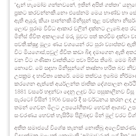
“දැන් හැමෝම ගන්නවනේ, ඉතින් අපිත් ගත්තා” යන
ප්‍රකට කරවන්නකි.නො එසේනම් මෙය භාණ්ඩ හා සේව
ඇති අයුරු කියා පාන්නකි.මිනිසුන් තුළ පවත්නා නිසර
ලොව පුරාම විවිධ ආකාර වලින් දක්නට ලැබේ.අප රට 
මිනිස් ජීවිත අකාලයේ මරු මුවට පත් කරවීම දක්වා වන බ
පවතී.ක්ෂුද්‍ර මූල්‍ය ණය වශයෙන් රට පුරා ව්‍යාප්තව
විට මියගොස්,පවුල් ජීවිත කඩා බිඳ දමාගෙන ඇති අතර 
වන විට ගණිකා වෘත්තියට පවා පිවිස තිබේ. මෙම බිහි
නොවේ. මේ සඳහා මිනිසුන්ගේ තෘෂ්නා භරිත බව නිවැර
උපක්‍රම ද භාවිතා කෙරේ. මෙම තත්වය ඉබේම නිර්ම
කරගෙන ඇත්තේ අයර්ලන්ත ජාතික දේශපාලන ආර්ථික විද්‍
1881 වසරේ හඳුන්වා දෙනු ලදුව ඊට පසුකාලීනව විසූ ක්ෂ
පැරටෝ විසින් 1906 වසරේ දී සංවර්ධනය කරන ලද උපේ
තමන් ගෙවන මිලට උපයෝගීතාව හෙවත් ආශාව උපරි
සංචරණය හෙවත් හැසිරීම පිළිබඳව මින් මුල් වරට 
අතීත සමාජයේ විශේෂ තැනක් නොතිබූ අලෙවිකරණයට