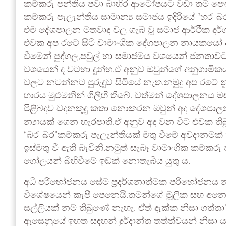
කම්කරු පන්තිය පවා බාහිර ආටෝපයට වඩා තම පෞර
කම්කරු පැලැන්තිය සාමාන්‍ය සමාජය ඉදිරියේ “හර-බ
එම දේශපාලන මතවාද වල ගැබ් වූ සමාජ ආර්ථික දර්ශ
එවක අප රටේ සිටි වාමාංශික දේශපාලන නායකයෝ ද
වීමෙන් පුද්ගල,පවුල් හා සමාජමය වශයෙන් ජනතාවට අත්
වශයෙන් ද වටහා දුන්හ.ඒ අනුව ඔවුන්ගේ අනුගාම
වලට නටන්නට පුරුදුව සිටියේ නැත.නමුදු අප රටේ
භාරය මුළුමනින් ගිලිහී තිබේ. වත්මන් දේශපාලනය
පිළිබඳව වදනකුදු කතා නොකරන ඔවුන් අද දේශපාලන
න්‍යායක් ගෙන හැරපාති.ඒ අනුව අද වන විට එවක ත
“බර-බර”කම්කරු පැලැන්තියක් මතු වීමේ අවදානමක
ඉස්මතු වී ඇති බැවිනි.නමුත් සැබෑ වාමාංශික කම්කරු 
ගෝලයන් බිහිවීමේ ඉඩක් නොතැබිය යුතු ය.
අධි පරිභෝජනය සේම ප්‍රදර්ශනාත්මක පරිභෝජනය නව ල
විශේෂයෙන් කැපී පෙනෙයි.තමන්ගේ මූලික සහ අනෙකුත
සල්ලියක් නම් තිබුණේ නැහැ. ඒත් දැක්ක නිසා ගත්
ඇසෙනුයේ ඉහත සඳහන් දුර්දාන්ත තත්ත්වයන් නිසා ය