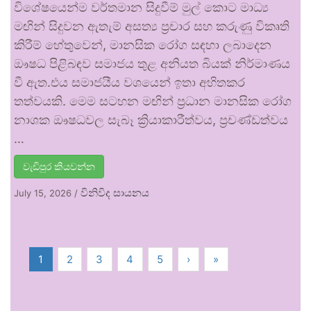
විශේෂයෙන්ම වර්තමාන සිදුවීම් මුල් කොට මාධ්‍ය
මඟින් සිදුවන ඇතැම් අසත්‍ය ප්‍රචාර සහ කරුණු විකෘති
කිරීම් හේතුවෙන්, මානසික රෝග සඳහා ලබාදෙන
ඖෂධ පිළිබඳව සමාජය තුළ අනියත බියක් නිර්මාණය
වී ඇත.එය සමාජයීය වශයෙන් ඉතා අහිතකර
තත්වයකි. මෙම සටහන මඟින් ප්‍රධාන මානසික රෝග
නාශක ඖෂධවල සැබෑ ක්‍රියාකාරීත්වය, ප්‍රචණ්ඩත්වය
…
වැඩිපුර කියවන්න
විනිවිද සායනය
July 15, 2026
/
1
2
3
4
5
›
»