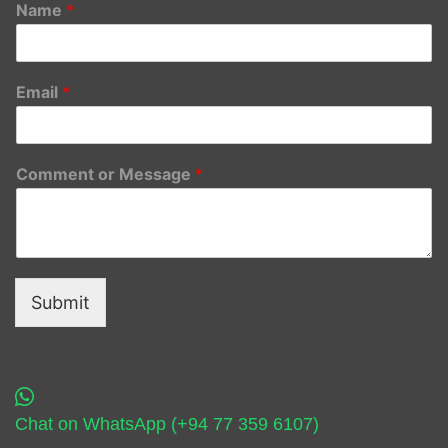
Name
*
Email
*
Comment or Message
*
Submit
Chat on WhatsApp (+94 77 359 6107)