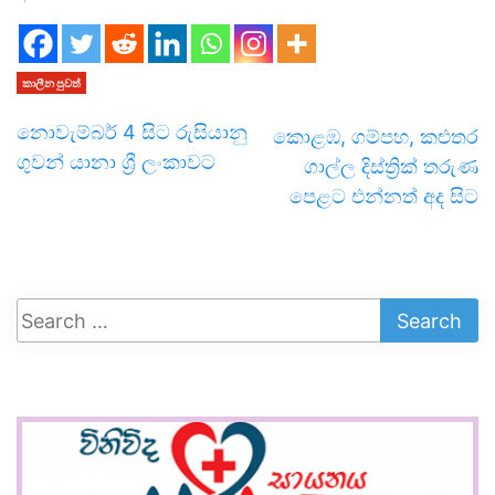
කාලීන පුවත්
නොවැම්බර් 4 සිට රුසියානු
කොළඹ, ගම්පහ, කළුතර
ගුවන් යානා ශ්‍රී ලංකාවට
ගාල්ල දිස්ත්‍රික් තරුණ
පෙළට එන්නත් අද සිට