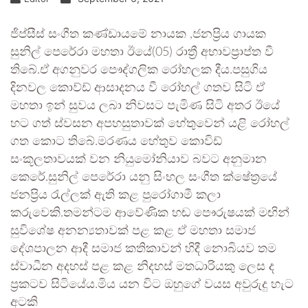
ජිප්සීස් සංගීත කණ්ඩායමේ නායක ,ජනප්‍රිය ගායක
සුනිල් පෙරේරා මහතා ඊයේ(05) රාත්‍රී අභාවප්‍රාප්ත වී
තිබේ.ඒ අගනුවර පෞද්ගලික රෝහලක දීය.පසුගිය
දිනවල කොව්ඩ් ආසාදනය වී රෝහල් ගතව සිටි ඒ
මහතා ඉන් සුවය ලබා නිවසට පැමිණ සිටි අතර ඊයේ
හට ගත් ස්වසන අපහසුතාවක් හේතුවෙන් යළි රෝහල්
ගත කොට තිබේ.මරණය හේතුව කොවිඩ්
සංකූලතාවයක් වන නියුමෝනියාව බවට අනුමාන
කෙරේ.සුනිල් පෙරේරා යනු සිංභල සංගීත ක්ෂේත්‍රයේ
ජනප්‍රිය රැල්ලක් ඇති කළ පුරෝගාමී කලා
කරුවෙකි.තමන්ටම ආවේණික හඬ පෞරුෂයක් මඟින්
සුවිශේෂ අනන්‍යතාවක් පළ කළ ඒ මහතා සමාජ
දේශපාලන ආදී සමාජ කතිකාවන් හිදී නොබියව තම
ස්වාධීන අදහස් පළ කළ නිදහස් මතධාරියකු ලෙස ද
ප්‍රකටව සිටියේය.මිය යන විට ඔහුගේ වයස අවුරුදු හැට
අටකි