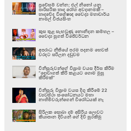
ප්‍රවේසම් වන්න; එල් නිනෝ යනු
පාරිසරික හෘද රෝග අවදානමකි –
හෘදවේද විශේෂඥ වෛද්‍ය මහාචාර්ය
නාමල් විජයසිංහ
කුස තුළ සැඟවුණු නොනිදන කම්හල –
වෛද්‍ය සුගත් විජේවර්ධන
අපරාධ නීතියේ පරම පදනම හෙවත්
වරදට සරිලන දඬුවම
විනිසුරුවන්ගේ විශ්‍රාම වයස දීර්ඝ කිරීම
“දොවාගත් කිරි කළයට ගොම මුසු
කිරීමක්”
විනිසුරු විශ්‍රාම වයස දිගු කිරීමේ 22
ව්‍යවස්ථා සංශෝධනයට මහා
නාහිමිවරුන්ගෙන් විරෝධයක් නෑ
සිරිලක සොබා දම් අසිරිය ලොවට
කියාපාන දිවියන් ගේ දිවි සුරකිමු