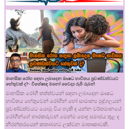
මානසික රෝග සඳහා ලබාදෙන ඖෂධ භාවිතය ප්‍රචණ්ඩත්වයට
හේතුවක් ද?- විශේෂඥ මනෝ වෛද්‍ය රූමි රූබන්
මානසික රෝගී තත්ත්වයන් සඳහා ලබාදෙන ඖෂධ
භාවිතය හේතුවෙන් රෝගීන් හෝ සාමාන්‍ය පුද්ගලයන්
ප්‍රචණ්ඩත්වයට යොමු විය හැකි ද යන්න වර්තමානයේ
රෝගීන්ගේ භාරකරුවන් මෙන්ම පොදු සමාජය තුළ ද
නිරන්තරයෙන් කතාබහට ලක්වන මාතෘකාවකි.