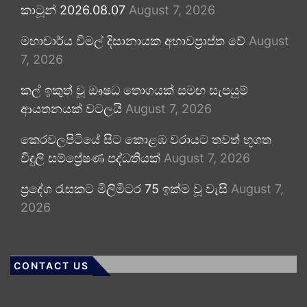
කාටූන් 2026.08.07
August 7, 2026
මහාචාර්ය විමල් දිසානායක අභාවප්‍රාප්ත වේ
August
7, 2026
කල් ඉකුත් වූ ඖෂධ තොගයක් සමඟ සැපයුම්
ආයතනයක් වටලයි
August 7, 2026
කෙරවලපිටියේ සිට කොළඹ වරායට තවත් භූගත
විදුලි සම්ප්‍රේෂණ පද්ධතියක්
August 7, 2026
ප්‍රදේශ රැසකට මිලිමීටර 75 ඉක්ම වූ වැසි
August 7,
2026
CONTACT US