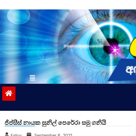
Skip
to
content
vinivida.lk
ජිප්සීස් නායක සුනිල් පෙරේරා සමු ගනියි
September 6, 2021
Editor