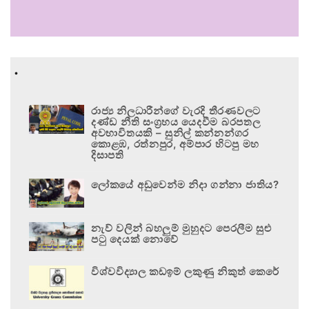
.
රාජ්‍ය නිලධාරීන්ගේ වැරදි තීරණවලට
දණ්ඩ නීති සංග්‍රහය යෙදවීම බරපතල
අවභාවිතයකි – සුනිල් කන්නන්ගර
කොළඹ, රත්නපුර, අම්පාර හිටපු මහ
දිසාපති
ලෝකයේ අඩුවෙන්ම නිදා ගන්නා ජාතිය?
නැව් වලින් බහලුම් මුහුදට පෙරලීම සුළු
පටු දෙයක් නොවේ
විශ්වවිද්‍යාල කඩඉම් ලකුණු නිකුත් කෙරේ