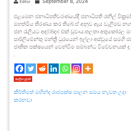
September 8, 2024
Editor
එළඹෙන ජනාධිපතිවරණයේදී ජනාධිපති රනිල් වික්‍
මහත්මිය තීරණය කර තිබේ.ඒ අනුව ඇය වැලිමඩ නගර
ජන රැලියට අද(08දා) එක් වූවාය.තලතා අතුකෝරල මන්ත්
පාර්ලිමේන්තු මන්ත්‍රී ධුරයෙන් ඉල්ලා අස්වූයේ සම
ජාතික පක්ෂයෙන් වෙන්වීම සම්බන්ධ විවේචනයක් ද 
.
කාලීන පුවත්
කීර්තිමත් මහින්ද රාජපක්ෂ පාලන සමය නැවත උදා
කරනවා