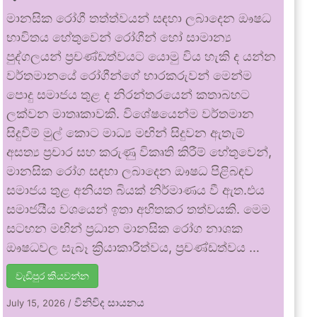
මානසික රෝගී තත්ත්වයන් සඳහා ලබාදෙන ඖෂධ
භාවිතය හේතුවෙන් රෝගීන් හෝ සාමාන්‍ය
පුද්ගලයන් ප්‍රචණ්ඩත්වයට යොමු විය හැකි ද යන්න
වර්තමානයේ රෝගීන්ගේ භාරකරුවන් මෙන්ම
පොදු සමාජය තුළ ද නිරන්තරයෙන් කතාබහට
ලක්වන මාතෘකාවකි. විශේෂයෙන්ම වර්තමාන
සිදුවීම් මුල් කොට මාධ්‍ය මඟින් සිදුවන ඇතැම්
අසත්‍ය ප්‍රචාර සහ කරුණු විකෘති කිරීම් හේතුවෙන්,
මානසික රෝග සඳහා ලබාදෙන ඖෂධ පිළිබඳව
සමාජය තුළ අනියත බියක් නිර්මාණය වී ඇත.එය
සමාජයීය වශයෙන් ඉතා අහිතකර තත්වයකි. මෙම
සටහන මඟින් ප්‍රධාන මානසික රෝග නාශක
ඖෂධවල සැබෑ ක්‍රියාකාරීත්වය, ප්‍රචණ්ඩත්වය …
වැඩිපුර කියවන්න
විනිවිද සායනය
July 15, 2026
/