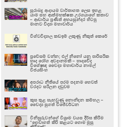
සුරාබදු ආදායම වාර්තාගත ලෙස ඉහළ
යාම සහ ආත්මභක්ෂක උරගයාගේ කතාව
– ආචාර්ය ප්‍රණීත් අභයසුන්දර හිටපු
මානව විද්‍යා මහාචාර්ය
විශ්වවිද්‍යාල කඩඉම් ලකුණු නිකුත් කෙරේ
ප්‍රවේසම් වන්න; එල් නිනෝ යනු පාරිසරික
හෘද රෝග අවදානමකි – හෘදවේද
විශේෂඥ වෛද්‍ය මහාචාර්ය නාමල්
විජයසිංහ
අපරාධ නීතියේ පරම පදනම හෙවත්
වරදට සරිලන දඬුවම
කුස තුළ සැඟවුණු නොනිදන කම්හල –
වෛද්‍ය සුගත් විජේවර්ධන
විනිසුරුවන්ගේ විශ්‍රාම වයස දීර්ඝ කිරීම
“දොවාගත් කිරි කළයට ගොම මුසු
කිරීමක්”