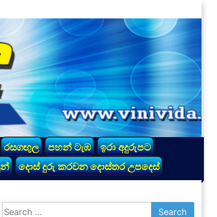
රසගඟුල
පහන් ටැඹ
ඉරා අදුරුපට
න්
දොස් දුරු කරවන දොස්තර උපදෙස්