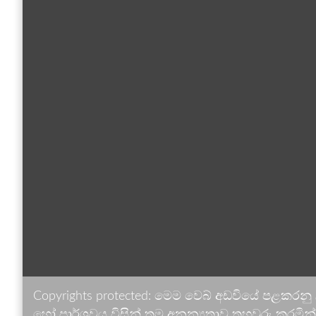
Copyrights protected: මෙම වෙබ් අඩවියේ පළකරනු
හෝ පාර්ශවය විසින් තම අනන්‍යතාව තහවුරු කරමින් ඉ