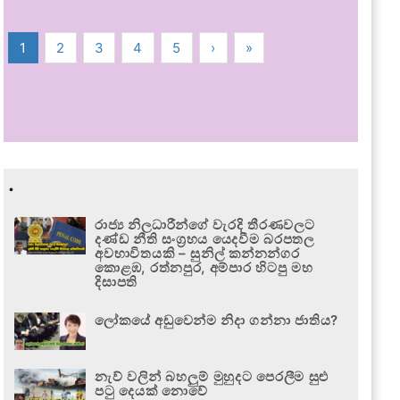
1
2
3
4
5
›
»
.
රාජ්‍ය නිලධාරීන්ගේ වැරදි තීරණවලට
දණ්ඩ නීති සංග්‍රහය යෙදවීම බරපතල
අවභාවිතයකි – සුනිල් කන්නන්ගර
කොළඹ, රත්නපුර, අම්පාර හිටපු මහ
දිසාපති
ලෝකයේ අඩුවෙන්ම නිදා ගන්නා ජාතිය?
නැව් වලින් බහලුම් මුහුදට පෙරලීම සුළු
පටු දෙයක් නොවේ