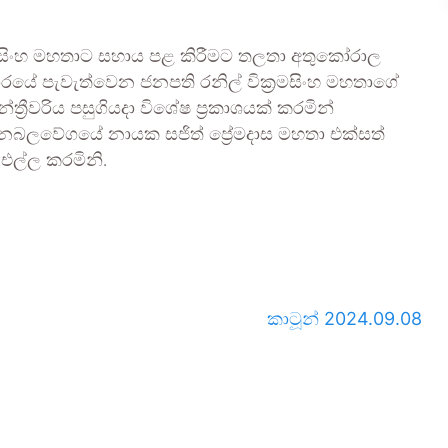
රමසිංහ මහතාට සහාය පළ කිරීමට තලතා අතුකෝරාල
යේ පැවැත්වෙන ජනපති රනිල් වික්‍රමසිංහ මහතාගේ
‍රීවරිය පසුගියදා විශේෂ ප්‍රකාශයක් කරමින්
ගි ජනබලවේගයේ නායක සජිත් ප්‍රේමදාස මහතා එක්සත්
එල්ල කරමිනි.
කාටූන් 2024.09.08