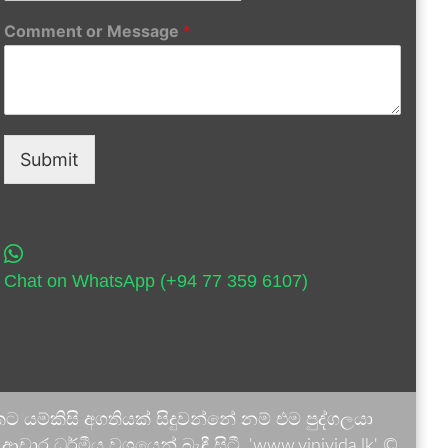
Comment or Message
*
Submit
Chat on WhatsApp (+94 77 359 6107)
 යම්කිසි අගතියක් සිදුවන්නේ නම් එම පුද්ගලයා
ාර ධර්මීය වශයෙන් බැඳී සිටී. 'www.vinivida.lk' ©