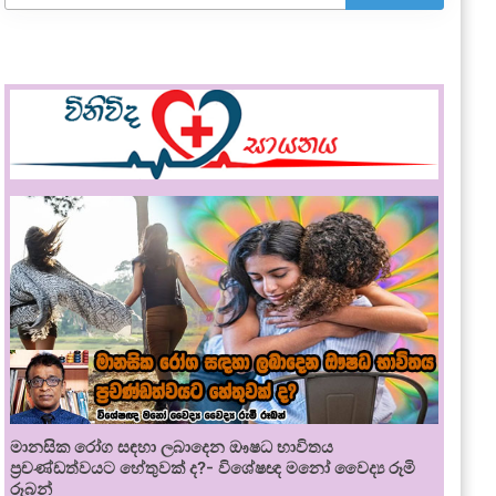
මානසික රෝග සඳහා ලබාදෙන ඖෂධ භාවිතය
ප්‍රචණ්ඩත්වයට හේතුවක් ද?- විශේෂඥ මනෝ වෛද්‍ය රූමි
රූබන්