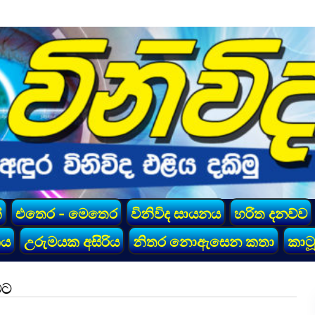
්
එතෙර - මෙතෙර
විනිවිද සායනය
හරිත දනව්ව
කය
උරුමයක අසිරිය
නිතර නොඇසෙන කතා
කාටූ
වට