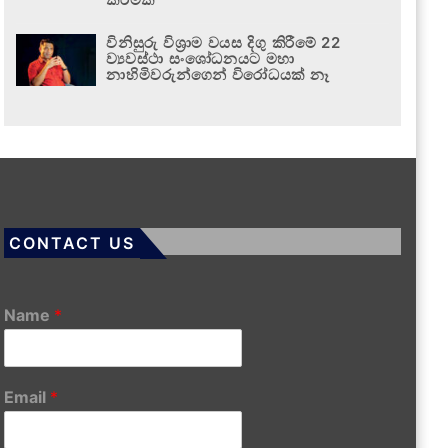
විනිසුරු විශ්‍රාම වයස දිගු කිරීමේ 22
ව්‍යවස්ථා සංශෝධනයට මහා
නාහිමිවරුන්ගෙන් විරෝධයක් නෑ
CONTACT US
Name
*
Email
*