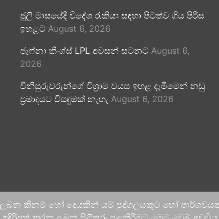
ජූලි මාසයේදී විදේශ රැකියා සඳහා පිටත්ව ගිය පිරිස
ඉහළට
August 6, 2026
ජැෆ්නා කිංග්ස් LPL අවසන් සටනට
August 6,
2026
විනිසුරුවරුන්ගේ විශ්‍රාම වයස ඉහළ දැමීමෙන් නඩු
ප්‍රමාදයට විසඳුමක් නැහැ
August 6, 2026
 ලබන කිනම් හෝ දෙයකින් යම් පුද්ගලයකුට හෝ පාර්ශවයකට
දිරිපත් කරනු ලබන පිළිතුරු පළකිරීමට මෙම වෙබ් අඩවිය ආච