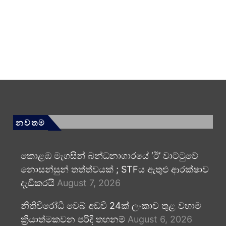
නවතම
කොළඹ මැගසින් බන්ධනාගාරයේ ‘ඊ’ වාට්ටුවේ
නොසන්සුන් තත්ත්වයක් ; STFය ඇතුළු ආරක්ෂාව
දැඩිකරයි
August 7, 2026
නීතිවිරෝධී වෙබ් අඩවි 24ක් ලංකාව තුළ වහාම
ක්‍රියාත්මකවන පරිදි තහනම්
August 6, 2026