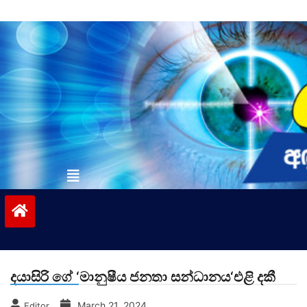
Skip
to
content
vinivida.lk
දයාසිරි ගේ ‘මානුෂීය ජනතා සන්ධානය‘එළි දකී
March 21, 2024
Editor