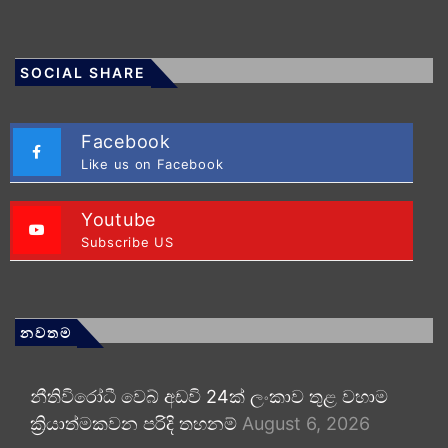
SOCIAL SHARE
Facebook
Like us on Facebook
Youtube
Subscribe US
නවතම
නීතිවිරෝධී වෙබ් අඩවි 24ක් ලංකාව තුළ වහාම
ක්‍රියාත්මකවන පරිදි තහනම්
August 6, 2026