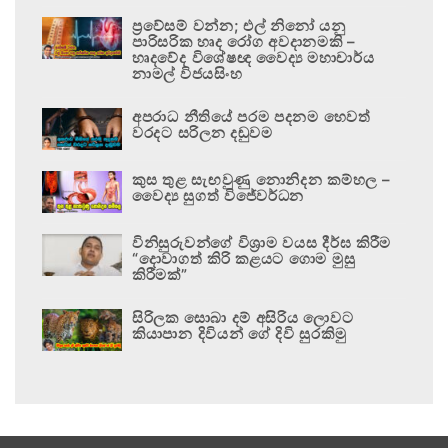
ප්‍රවේසම් වන්න; එල් නිනෝ යනු
පාරිසරික හෘද රෝග අවදානමකි –
හෘදවේද විශේෂඥ වෛද්‍ය මහාචාර්ය
නාමල් විජයසිංහ
අපරාධ නීතියේ පරම පදනම හෙවත්
වරදට සරිලන දඬුවම
කුස තුළ සැඟවුණු නොනිදන කම්හල –
වෛද්‍ය සුගත් විජේවර්ධන
විනිසුරුවන්ගේ විශ්‍රාම වයස දීර්ඝ කිරීම
“දොවාගත් කිරි කළයට ගොම මුසු
කිරීමක්”
සිරිලක සොබා දම් අසිරිය ලොවට
කියාපාන දිවියන් ගේ දිවි සුරකිමු