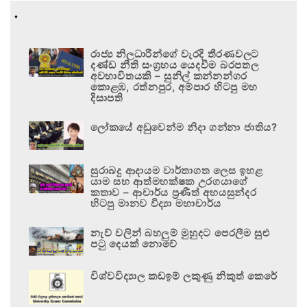
.
රාජ්‍ය නිලධාරීන්ගේ වැරදි තීරණවලට
දණ්ඩ නීති සංග්‍රහය යෙදවීම බරපතල
අවභාවිතයකි – සුනිල් කන්නන්ගර
කොළඹ, රත්නපුර, අම්පාර හිටපු මහ
දිසාපති
ලෝකයේ අඩුවෙන්ම නිදා ගන්නා ජාතිය?
සුරාබදු ආදායම වාර්තාගත ලෙස ඉහළ
යාම සහ ආත්මභක්ෂක උරගයාගේ
කතාව – ආචාර්ය ප්‍රණීත් අභයසුන්දර
හිටපු මානව විද්‍යා මහාචාර්ය
නැව් වලින් බහලුම් මුහුදට පෙරලීම සුළු
පටු දෙයක් නොවේ
විශ්වවිද්‍යාල කඩඉම් ලකුණු නිකුත් කෙරේ