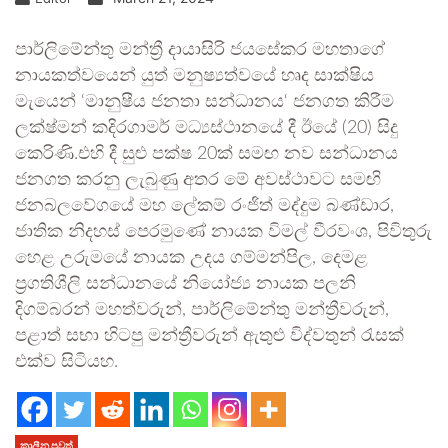
පාර්ලිමේන්තු මන්ත්‍රී දායාසිරි ජයසේකර මහතාගේ
නායකත්වයෙන් යුත් මනුෂ්‍යත්වයේ හෘද සාක්ෂිය
මැයෙන් ‘මානුෂීය ජනතා සන්ධානය‘ ජනගත කිරීම
ලක්ෂ්මන් කදිරගාමර් මධ්‍යස්ථානයේ දී ඊයේ (20) සිදු
කෙරිණි.එහි දී සුළු පක්ෂ 20ක් සමඟ නව සන්ධානය
ජනගත කරනු ලැබුණු අතර මේ අවස්ථාවට සමඟි
ජනබලවේගයේ මහ ලේකම් රංජිත් මද්දුම බණ්ඩාර,
ජාතික නිදහස් පෙරමුණේ නායක විමල් වීරවංශ, පිවිතුරු
හෙළ උරුමයේ නායක උදය ගම්මන්පිල, දෙමළ
ප්‍රගතිශීලි සන්ධානයේ නියෝජ්‍ය නායක පලනි
දිගම්බරන් මහත්වරුන්, පාර්ලිමේන්තු මන්ත්‍රීවරුන්,
පළාත් සභා හිටපු මන්ත්‍රීවරුන් ඇතුළු විද්වතුන් රැසක්
එක්ව සිටියහ.
කාලීන පුවත්