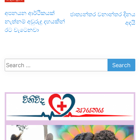
අපනයන ආර්ථිකයක්
ජාත්‍යන්තර වනාන්තර දිනය
නැත්නම් අවුරුදු දහයකින්
අදයි
රට වැටෙනවා