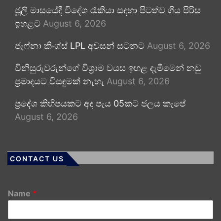
ජූලි මාසයේදී විදේශ රැකියා සඳහා පිටත්ව ගිය පිරිස
ඉහළට
August 6, 2026
ජැෆ්නා කිංග්ස් LPL අවසන් සටනට
August 6, 2026
විනිසුරුවරුන්ගේ විශ්‍රාම වයස ඉහළ දැමීමෙන් නඩු
ප්‍රමාදයට විසඳුමක් නැහැ
August 6, 2026
ප්‍රදේශ කිහිපයකට අද පැය 05කට ජලය කැපේ
August 6, 2026
CONTACT US
Name
*