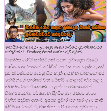
මානසික රෝග සඳහා ලබාදෙන ඖෂධ භාවිතය ප්‍රචණ්ඩත්වයට
හේතුවක් ද?- විශේෂඥ මනෝ වෛද්‍ය රූමි රූබන්
මානසික රෝගී තත්ත්වයන් සඳහා ලබාදෙන ඖෂධ
භාවිතය හේතුවෙන් රෝගීන් හෝ සාමාන්‍ය පුද්ගලයන්
ප්‍රචණ්ඩත්වයට යොමු විය හැකි ද යන්න වර්තමානයේ
රෝගීන්ගේ භාරකරුවන් මෙන්ම පොදු සමාජය තුළ ද
නිරන්තරයෙන් කතාබහට ලක්වන මාතෘකාවකි.
විශේෂයෙන්ම වර්තමාන සිදුවීම් මුල් කොට මාධ්‍ය
මඟින් සිදුවන ඇතැම් අසත්‍ය ප්‍රචාර සහ කරුණු විකෘති
කිරීම් හේතුවෙන්, මානසික රෝග සඳහා ලබාදෙන