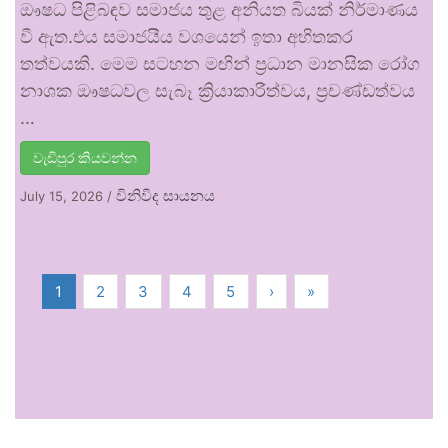
ඖෂධ පිළිබඳව සමාජය තුළ අනියත බියක් නිර්මාණය
වී ඇත.එය සමාජයීය වශයෙන් ඉතා අහිතකර
තත්වයකි. මෙම සටහන මඟින් ප්‍රධාන මානසික රෝග
නාශක ඖෂධවල සැබෑ ක්‍රියාකාරීත්වය, ප්‍රචණ්ඩත්වය
…
වැඩිපුර කියවන්න
විනිවිද සායනය
July 15, 2026
/
1
2
3
4
5
›
»