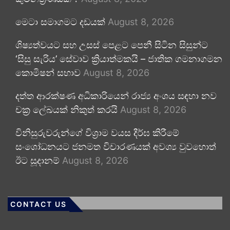
මෙටා සමාගමට දඩයක්
August 8, 2026
ශිෂ්‍යත්වයට සහ උසස් පෙළට පෙනී සිටින සිසුන්ට
‘සිසු සැරිය’ සේවාව ක්‍රියාත්මකයි – ජාතික ගමනාගමන
කොමිෂන් සභාව
August 8, 2026
දත්ත ආරක්ෂණ අධිකාරියෙන් රාජ්‍ය අංශය සඳහා නව
චක්‍ර ලේඛයක් නිකුත් කරයි
August 8, 2026
විනිසුරුවරුන්ගේ විශ්‍රාම වයස දීර්ඝ කිරීමේ
සංශෝධනයට ජනමත විචාරණයක් අවශ්‍ය වුවහොත්
ඊට සූදානම්
August 8, 2026
CONTACT US