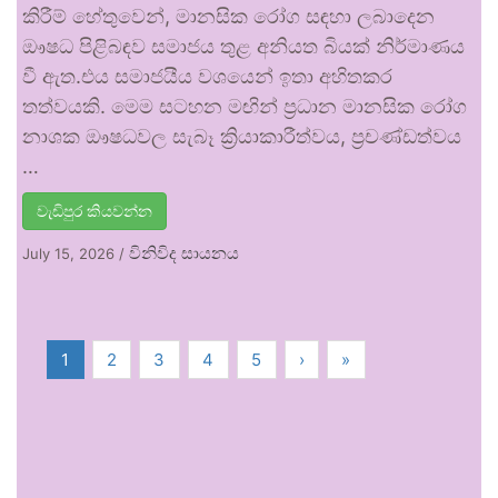
කිරීම් හේතුවෙන්, මානසික රෝග සඳහා ලබාදෙන
ඖෂධ පිළිබඳව සමාජය තුළ අනියත බියක් නිර්මාණය
වී ඇත.එය සමාජයීය වශයෙන් ඉතා අහිතකර
තත්වයකි. මෙම සටහන මඟින් ප්‍රධාන මානසික රෝග
නාශක ඖෂධවල සැබෑ ක්‍රියාකාරීත්වය, ප්‍රචණ්ඩත්වය
…
වැඩිපුර කියවන්න
විනිවිද සායනය
July 15, 2026
/
1
2
3
4
5
›
»