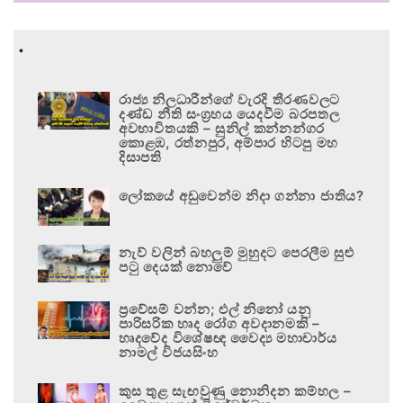
.
රාජ්‍ය නිලධාරීන්ගේ වැරදි තීරණවලට
දණ්ඩ නීති සංග්‍රහය යෙදවීම බරපතල
අවභාවිතයකි – සුනිල් කන්නන්ගර
කොළඹ, රත්නපුර, අම්පාර හිටපු මහ
දිසාපති
ලෝකයේ අඩුවෙන්ම නිදා ගන්නා ජාතිය?
නැව් වලින් බහලුම් මුහුදට පෙරලීම සුළු
පටු දෙයක් නොවේ
ප්‍රවේසම් වන්න; එල් නිනෝ යනු
පාරිසරික හෘද රෝග අවදානමකි –
හෘදවේද විශේෂඥ වෛද්‍ය මහාචාර්ය
නාමල් විජයසිංහ
කුස තුළ සැඟවුණු නොනිදන කම්හල –