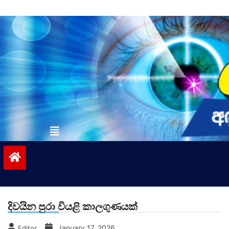
Skip
to
content
vinivida.lk
දිවයින පුරා වියළි කාලගුණයක්
January 17, 2026
Editor