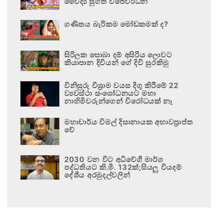
වෛද්‍ය සුගත් විජේවර්ධන
ගණිතය බැරිකම මෝඩකමක් ද?
සිරිලක සොබා දම් අසිරිය ලොවට
කියාපාන දිවියන් ගේ දිවි සුරකිමු
විනිසුරු විශ්‍රාම වයස දිගු කිරීමේ 22
ව්‍යවස්ථා සංශෝධනයට මහා
නාහිමිවරුන්ගෙන් විරෝධයක් නෑ
මහාචාර්ය විමල් දිසානායක අභාවප්‍රාප්ත
වේ
2030 වන විට අධිවේගී මාර්ග
පද්ධතියට කි.මී. 132ක්;සියලු වියදම්
දේශීය අරමුදල්වලින්