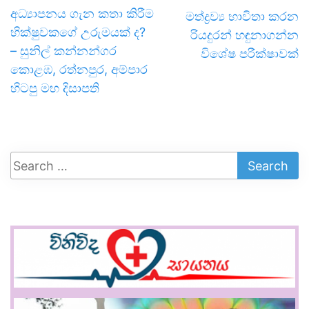
අධ්‍යාපනය ගැන කතා කිරීම
මත්ද්‍රව්‍ය භාවිතා කරන
භික්ෂුවකගේ උරුමයක් ද?
රියදුරන් හඳුනාගන්න
– ​සුනිල් කන්නන්ගර
විශේෂ පරීක්ෂාවක්
කොළඹ, රත්නපුර, අම්පාර
හිටපු මහ දිසාපති