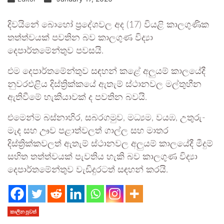
දිවයිනේ බොහෝ ප්‍රදේශවල අද (17) වියළි කාලගුණික
තත්ත්වයක් පවතින බව කාලගුණ විද්‍යා
දෙපාර්තමේන්තුව පවසයි.
එම දෙපාර්තමේන්තුව සඳහන් කළේ අලුයම් කාලයේදී
නුවරඑළිය දිස්ත්‍රික්කයේ ඇතැම් ස්ථානවල මල්තුහීන
ඇතිවීමේ හැකියාවක් ද පවතින බවයි.
එමෙන්ම බස්නාහිර, සබරගමුව, මධ්‍යම, වයඹ, උතුරු-
මැද සහ ඌව පළාත්වලත් ගාල්ල සහ මාතර
දිස්ත්‍රික්කවලත් ඇතැම් ස්ථානවල අලුයම් කාලයේදී මීදුම්
සහිත තත්ත්වයක් පැවතිය හැකි බව කාලගුණ විද්‍යා
දෙපාර්තමේන්තුව වැඩිදුරටත් සඳහන් කරයි.
කාලීන පුවත්