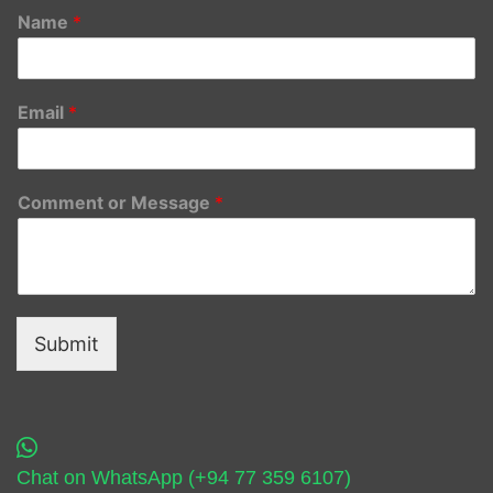
Name
*
Email
*
Comment or Message
*
Submit
Chat on WhatsApp (+94 77 359 6107)