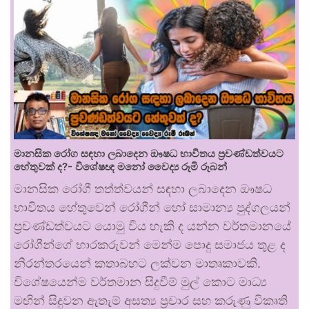
මානසික රෝග සඳහා ලබාදෙන ඖෂධ භාවිතය ප්‍රචණ්ඩත්වයට
හේතුවක් ද?- විශේෂඥ මනෝ වෛද්‍ය රූමි රූබන්
මානසික රෝගී තත්ත්වයන් සඳහා ලබාදෙන ඖෂධ
භාවිතය හේතුවෙන් රෝගීන් හෝ සාමාන්‍ය පුද්ගලයන්
ප්‍රචණ්ඩත්වයට යොමු විය හැකි ද යන්න වර්තමානයේ
රෝගීන්ගේ භාරකරුවන් මෙන්ම පොදු සමාජය තුළ ද
නිරන්තරයෙන් කතාබහට ලක්වන මාතෘකාවකි.
විශේෂයෙන්ම වර්තමාන සිදුවීම් මුල් කොට මාධ්‍ය
මඟින් සිදුවන ඇතැම් අසත්‍ය ප්‍රචාර සහ කරුණු විකෘති