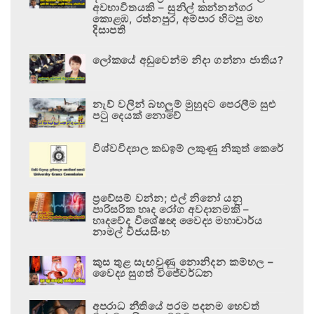
අවභාවිතයකි – සුනිල් කන්නන්ගර
කොළඹ, රත්නපුර, අම්පාර හිටපු මහ
දිසාපති
ලෝකයේ අඩුවෙන්ම නිදා ගන්නා ජාතිය?
නැව් වලින් බහලුම් මුහුදට පෙරලීම සුළු
පටු දෙයක් නොවේ
විශ්වවිද්‍යාල කඩඉම් ලකුණු නිකුත් කෙරේ
ප්‍රවේසම් වන්න; එල් නිනෝ යනු
පාරිසරික හෘද රෝග අවදානමකි –
හෘදවේද විශේෂඥ වෛද්‍ය මහාචාර්ය
නාමල් විජයසිංහ
කුස තුළ සැඟවුණු නොනිදන කම්හල –
වෛද්‍ය සුගත් විජේවර්ධන
අපරාධ නීතියේ පරම පදනම හෙවත්