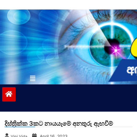
Skip
to
content
vinivida.lk
දිස්ත්‍රික්ක 3කට නායයෑමේ අනතුරු ඇඟවීම්
April 16, 2023
Vini Vida