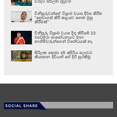
වරදට සරිලන දඬුවම
විනිසුරුවන්ගේ විශ්‍රාම වයස දීර්ඝ කිරීම
“දොවාගත් කිරි කළයට ගොම මුසු
කිරීමක්”
විනිසුරු විශ්‍රාම වයස දිගු කිරීමේ 22
ව්‍යවස්ථා සංශෝධනයට මහා
නාහිමිවරුන්ගෙන් විරෝධයක් නෑ
සිරිලක සොබා දම් අසිරිය ලොවට
කියාපාන දිවියන් ගේ දිවි සුරකිමු
SOCIAL SHARE