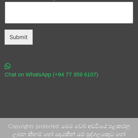
Submit
Chat on WhatsApp (+94 77 359 6107)
Copyrights protected: මෙම වෙබ් අඩවියේ පළකරනු
ලබන කිනම් හෝ දෙයකින් යම් පුද්ගලයකුට හෝ