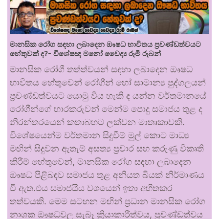
මානසික රෝග සඳහා ලබාදෙන ඖෂධ භාවිතය ප්‍රචණ්ඩත්වයට
හේතුවක් ද?- විශේෂඥ මනෝ වෛද්‍ය රූමි රූබන්
මානසික රෝගී තත්ත්වයන් සඳහා ලබාදෙන ඖෂධ
භාවිතය හේතුවෙන් රෝගීන් හෝ සාමාන්‍ය පුද්ගලයන්
ප්‍රචණ්ඩත්වයට යොමු විය හැකි ද යන්න වර්තමානයේ
රෝගීන්ගේ භාරකරුවන් මෙන්ම පොදු සමාජය තුළ ද
නිරන්තරයෙන් කතාබහට ලක්වන මාතෘකාවකි.
විශේෂයෙන්ම වර්තමාන සිදුවීම් මුල් කොට මාධ්‍ය
මඟින් සිදුවන ඇතැම් අසත්‍ය ප්‍රචාර සහ කරුණු විකෘති
කිරීම් හේතුවෙන්, මානසික රෝග සඳහා ලබාදෙන
ඖෂධ පිළිබඳව සමාජය තුළ අනියත බියක් නිර්මාණය
වී ඇත.එය සමාජයීය වශයෙන් ඉතා අහිතකර
තත්වයකි. මෙම සටහන මඟින් ප්‍රධාන මානසික රෝග
නාශක ඖෂධවල සැබෑ ක්‍රියාකාරීත්වය, ප්‍රචණ්ඩත්වය