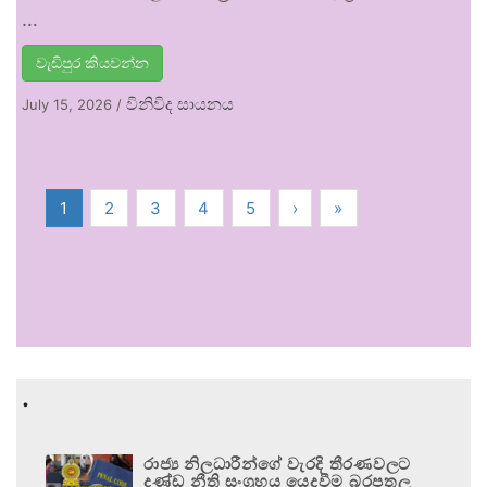
…
වැඩිපුර කියවන්න
විනිවිද සායනය
July 15, 2026
/
1
2
3
4
5
›
»
.
රාජ්‍ය නිලධාරීන්ගේ වැරදි තීරණවලට
දණ්ඩ නීති සංග්‍රහය යෙදවීම බරපතල