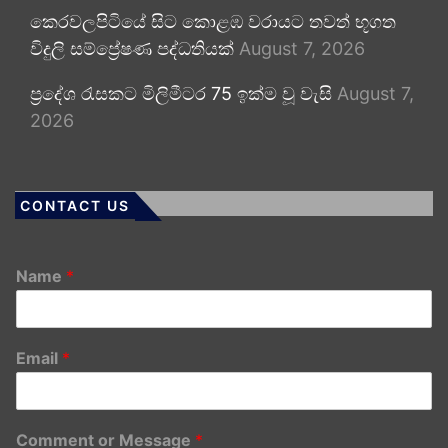
කෙරවලපිටියේ සිට කොළඹ වරායට තවත් භූගත
විදුලි සම්ප්‍රේෂණ පද්ධතියක්
August 7, 2026
ප්‍රදේශ රැසකට මිලිමීටර 75 ඉක්ම වූ වැසි
August 7,
2026
CONTACT US
Name
*
Email
*
Comment or Message
*