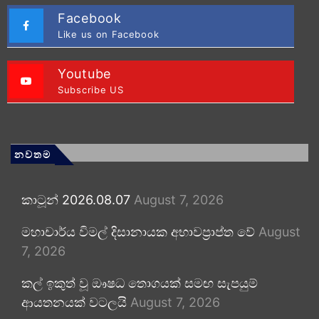
Facebook
Like us on Facebook
Youtube
Subscribe US
නවතම
කාටූන් 2026.08.07
August 7, 2026
මහාචාර්ය විමල් දිසානායක අභාවප්‍රාප්ත වේ
August
7, 2026
කල් ඉකුත් වූ ඖෂධ තොගයක් සමඟ සැපයුම්
ආයතනයක් වටලයි
August 7, 2026