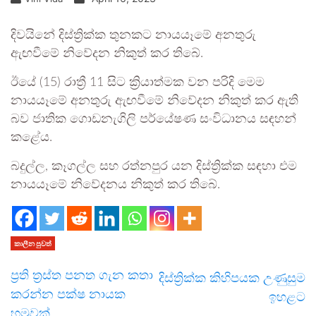
දිවයිනේ දිස්ත්‍රික්ක තුනකට නායයෑමේ අනතුරු
ඇඟවීමේ නිවේදන නිකුත් කර තිබේ.
ඊයේ (15) රාත්‍රී 11 සිට ක්‍රියාත්මක වන පරිදි මෙම
නායයෑමේ අනතුරු ඇඟවීමේ නිවේදන නිකුත් කර ඇති
බව ජාතික ගොඩනැගිලි පර්යේෂණ සංවිධානය සඳහන්
කළේය.
බදුල්ල, කෑගල්ල සහ රත්නපුර යන දිස්ත්‍රික්ක සඳහා එම
නායයෑමේ නිවේදනය නිකුත් කර තිබේ.
කාලීන පුවත්
ප්‍රති ත්‍රස්ත පනත ගැන කතා
දිස්ත්‍රික්ක කිහිපයක උණුසුම
කරන්න පක්ෂ නායක
ඉහළට
හමුවක්