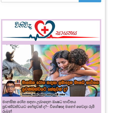
මානසික රෝග සඳහා ලබාදෙන ඖෂධ භාවිතය
ප්‍රචණ්ඩත්වයට හේතුවක් ද?- විශේෂඥ මනෝ වෛද්‍ය රූමි
රූබන්