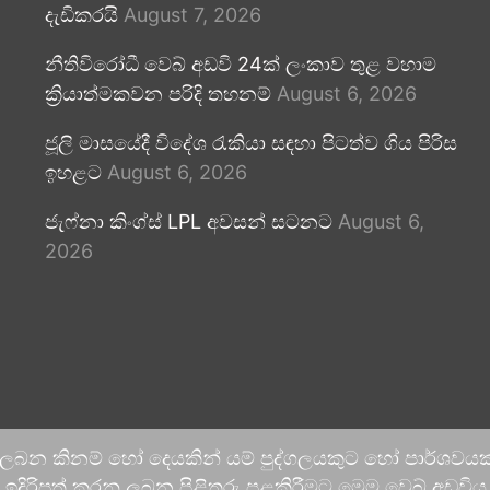
දැඩිකරයි
August 7, 2026
නීතිවිරෝධී වෙබ් අඩවි 24ක් ලංකාව තුළ වහාම
ක්‍රියාත්මකවන පරිදි තහනම්
August 6, 2026
ජූලි මාසයේදී විදේශ රැකියා සඳහා පිටත්ව ගිය පිරිස
ඉහළට
August 6, 2026
ජැෆ්නා කිංග්ස් LPL අවසන් සටනට
August 6,
2026
 ලබන කිනම් හෝ දෙයකින් යම් පුද්ගලයකුට හෝ පාර්ශවයකට
දිරිපත් කරනු ලබන පිළිතුරු පළකිරීමට මෙම වෙබ් අඩවිය ආච