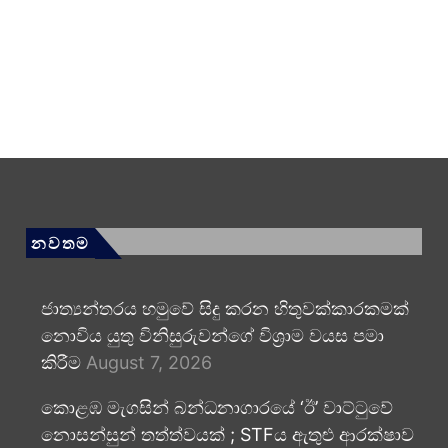
නවතම
ජාත්‍යන්තරය හමුවේ සිදු කරන හිතුවක්කාරකමක්
නොවිය යුතු විනිසුරුවන්ගේ විශ්‍රාම වයස පමා
කිරීම
August 7, 2026
කොළඹ මැගසින් බන්ධනාගාරයේ ‘ඊ’ වාට්ටුවේ
නොසන්සුන් තත්ත්වයක් ; STFය ඇතුළු ආරක්ෂාව