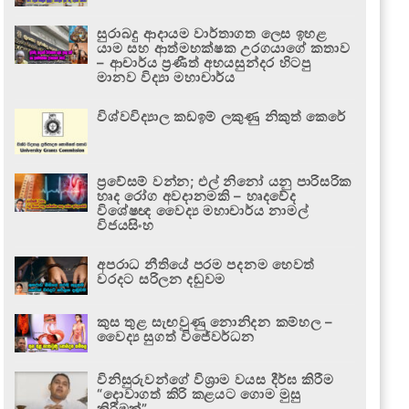
සුරාබදු ආදායම වාර්තාගත ලෙස ඉහළ
යාම සහ ආත්මභක්ෂක උරගයාගේ කතාව
– ආචාර්ය ප්‍රණීත් අභයසුන්දර හිටපු
මානව විද්‍යා මහාචාර්ය
විශ්වවිද්‍යාල කඩඉම් ලකුණු නිකුත් කෙරේ
ප්‍රවේසම් වන්න; එල් නිනෝ යනු පාරිසරික
හෘද රෝග අවදානමකි – හෘදවේද
විශේෂඥ වෛද්‍ය මහාචාර්ය නාමල්
විජයසිංහ
අපරාධ නීතියේ පරම පදනම හෙවත්
වරදට සරිලන දඬුවම
කුස තුළ සැඟවුණු නොනිදන කම්හල –
වෛද්‍ය සුගත් විජේවර්ධන
විනිසුරුවන්ගේ විශ්‍රාම වයස දීර්ඝ කිරීම
“දොවාගත් කිරි කළයට ගොම මුසු
කිරීමක්”