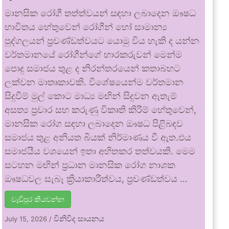
මානසික රෝගී තත්ත්වයන් සඳහා ලබාදෙන ඖෂධ
භාවිතය හේතුවෙන් රෝගීන් හෝ සාමාන්‍ය
පුද්ගලයන් ප්‍රචණ්ඩත්වයට යොමු විය හැකි ද යන්න
වර්තමානයේ රෝගීන්ගේ භාරකරුවන් මෙන්ම
පොදු සමාජය තුළ ද නිරන්තරයෙන් කතාබහට
ලක්වන මාතෘකාවකි. විශේෂයෙන්ම වර්තමාන
සිදුවීම් මුල් කොට මාධ්‍ය මඟින් සිදුවන ඇතැම්
අසත්‍ය ප්‍රචාර සහ කරුණු විකෘති කිරීම් හේතුවෙන්,
මානසික රෝග සඳහා ලබාදෙන ඖෂධ පිළිබඳව
සමාජය තුළ අනියත බියක් නිර්මාණය වී ඇත.එය
සමාජයීය වශයෙන් ඉතා අහිතකර තත්වයකි. මෙම
සටහන මඟින් ප්‍රධාන මානසික රෝග නාශක
ඖෂධවල සැබෑ ක්‍රියාකාරීත්වය, ප්‍රචණ්ඩත්වය …
වැඩිපුර කියවන්න
විනිවිද සායනය
July 15, 2026
/