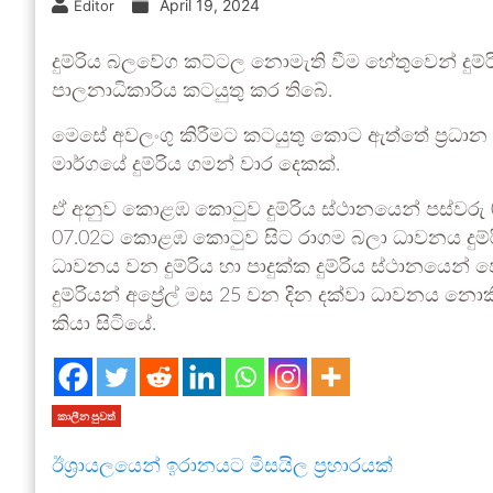
April 19, 2024
Editor
දුම්රිය බලවේග කට්ටල නොමැති වීම හේතුවෙන් දුම්රිය
පාලනාධිකාරිය කටයුතු කර තිබේ.
මෙසේ අවලංගු කිරීමට කටයුතු කොට ඇත්තේ ප්‍රධාන 
මාර්ගයේ දුම්රිය ගමන් වාර දෙකක්.
ඒ අනුව කොළඹ කොටුව දුම්රිය ස්ථානයෙන් පස්වරු 0
07.02ට කොළඹ කොටුව සිට රාගම බලා ධාවනය දුම්
ධාවනය වන දුම්රිය හා පාදුක්ක දුම්රිය ස්ථානය
දුම්රියන් අප්‍රේල් මස 25 වන දින දක්වා ධාවනය නො
කියා සිටියේ.
කාලීන පුවත්
ඊශ්‍රායලයෙන් ඉරානයට මිසයිල ප්‍රහාරයක්