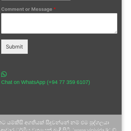
Comment or Message
*
Submit
Chat on WhatsApp (+94 77 359 6107)
 යම්කිසි අගතියක් සිදුවන්නේ නම් එම පුද්ගලයා
ාර ධර්මීය වශයෙන් බැඳී සිටී. 'www.vinivida.lk' ©