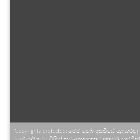
Copyrights protected: මෙම වෙබ් අඩවියේ පළකරනු
හෝ පාර්ශවය විසින් තම අනන්‍යතාව තහවුරු කරමින් ඉ