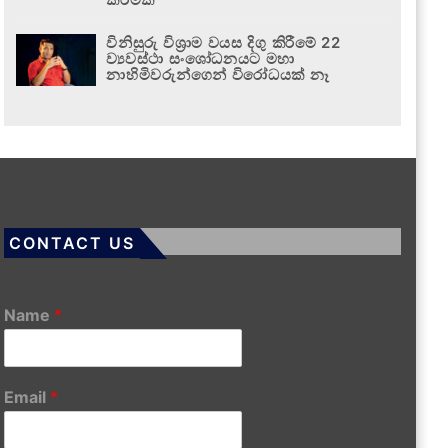
විනිසුරු විශ්‍රාම වයස දිගු කිරීමේ 22
ව්‍යවස්ථා සංශෝධනයට මහා
නාහිමිවරුන්ගෙන් විරෝධයක් නෑ
CONTACT US
Name
*
Email
*