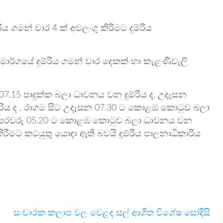
 ගමන් වාර 4 ක් අවලංගු කිරීමට දුම්රිය
මාර්ගයේ දුම්රිය ගමන් වාර දෙකක් හා කැළණිවැලි
7.15 පාදුක්ක බලා ධාවනය වන දුම්රිය ද, උදෑසන
රිය ද , රාගම සිට උදෑසන 07.30 ට කොළඹ කොටුව බලා
ෙන් පෙරවරු 05.20 ට කොළඹ කොටුව බලා ධාවනය වන
කිරීමට කටයුතු යොදා ඇති බවයි දුම්රිය පාලනාධිකාරිය
සංචාරක කලාප වල වෙළඳ සල් ආශිත විශේෂ සෝදිසි