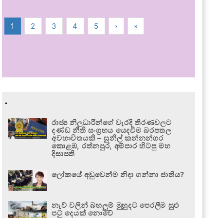
1
2
3
4
5
›
»
.
රාජ්‍ය නිලධාරීන්ගේ වැරදි තීරණවලට
දණ්ඩ නීති සංග්‍රහය යෙදවීම බරපතල
අවභාවිතයකි – සුනිල් කන්නන්ගර
කොළඹ, රත්නපුර, අම්පාර හිටපු මහ
දිසාපති
ලෝකයේ අඩුවෙන්ම නිදා ගන්නා ජාතිය?
නැව් වලින් බහලුම් මුහුදට පෙරලීම සුළු
පටු දෙයක් නොවේ