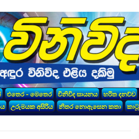
්
එතෙර - මෙතෙර
විනිවිද සායනය
හරිත දනව්ව
කය
උරුමයක අසිරිය
නිතර නොඇසෙන කතා
කාටූ