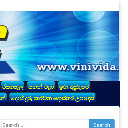
රසගඟුල
පහන් ටැඹ
ඉරා අදුරුපට
න්
දොස් දුරු කරවන දොස්තර උපදෙස්