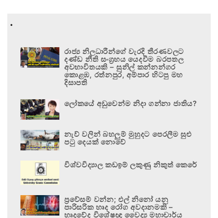
.
රාජ්‍ය නිලධාරීන්ගේ වැරදි තීරණවලට
දණ්ඩ නීති සංග්‍රහය යෙදවීම බරපතල
අවභාවිතයකි – සුනිල් කන්නන්ගර
කොළඹ, රත්නපුර, අම්පාර හිටපු මහ
දිසාපති
ලෝකයේ අඩුවෙන්ම නිදා ගන්නා ජාතිය?
නැව් වලින් බහලුම් මුහුදට පෙරලීම සුළු
පටු දෙයක් නොවේ
විශ්වවිද්‍යාල කඩඉම් ලකුණු නිකුත් කෙරේ
ප්‍රවේසම් වන්න; එල් නිනෝ යනු
පාරිසරික හෘද රෝග අවදානමකි –
හෘදවේද විශේෂඥ වෛද්‍ය මහාචාර්ය