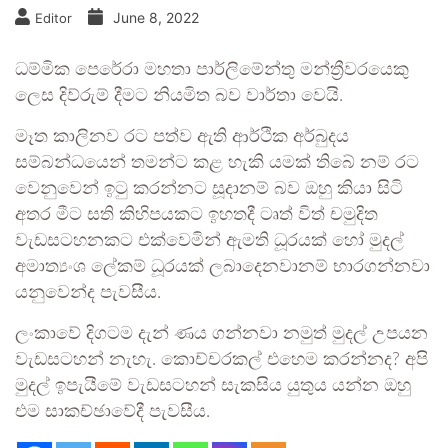
June 8, 2022
Editor
ධම්මික පෙරේරා මහතා පාර්ලිමේන්තු මන්ත්‍රීවරයෙකු
ලෙස දිව්රුම් දීමට නියමිත බව වාර්තා වෙයි.
මෑත කාලිනව රට පත්ව ඇති ආර්ථික අර්බුදය
සම්බන්ධයෙන් තමන්ට කළ හැකි යමක් තිබේ නම් රට
වෙනුවෙන් ඉටු කරන්නට සූදානම් බව ඔහු කියා සිටි
අතර මීට සති කිහිපයකට ඉහතදී ටෘත් විත් චමුදිත
වැඩසටහනකට එක්වෙමින් ඇමති ධූරයක් හෝ මුදල්
අමාත්‍යංශ ලේකම් ධූරයක් ලබාදෙනවානම් භාරගන්නවා
යනුවෙන්ද පැවසීය.
ලංකාවේ දිගටම දැන් ණය ගන්නවා නමුත් මුදල් උපයන
වැඩසටහන් නැහැ. කොච්චරකල් එහෙම කරන්නද? අපි
මුදල් ඉපැයීමේ වැඩසටහන් සැකසිය යුතුය යන්න ඔහු
එම සාකච්ඡාවේදී පැවසීය.