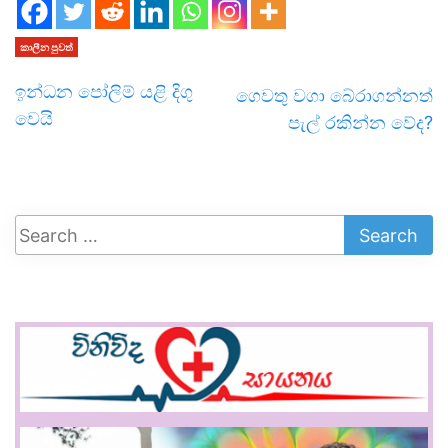
කාලීන පුවත්
ඉන්ධන පෝලිම් යළි දිගු
ගෙවතු වගා බේරාගන්නත්
වෙයි
පැල් රකින්න වේද?