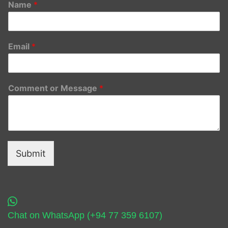
Name
*
Email
*
Comment or Message
*
Submit
Chat on WhatsApp (+94 77 359 6107)