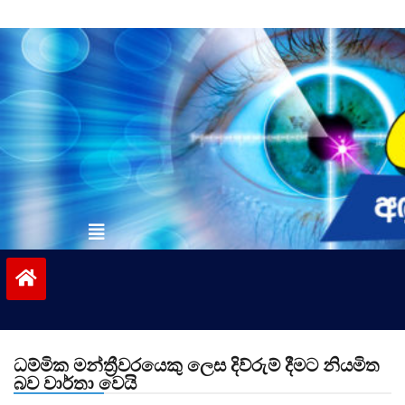
Skip
to
content
vinivida.lk
ධම්මික මන්ත්‍රීවරයෙකු ලෙස දිව්රුම් දීමට නියමිත
බව වාර්තා වෙයි