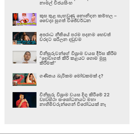
නාමල් විජයසිංහ
කුස තුළ සැඟවුණු නොනිදන කම්හල –
වෛද්‍ය සුගත් විජේවර්ධන
අපරාධ නීතියේ පරම පදනම හෙවත්
වරදට සරිලන දඬුවම
විනිසුරුවන්ගේ විශ්‍රාම වයස දීර්ඝ කිරීම
“දොවාගත් කිරි කළයට ගොම මුසු
කිරීමක්”
ගණිතය බැරිකම මෝඩකමක් ද?
විනිසුරු විශ්‍රාම වයස දිගු කිරීමේ 22
ව්‍යවස්ථා සංශෝධනයට මහා
නාහිමිවරුන්ගෙන් විරෝධයක් නෑ