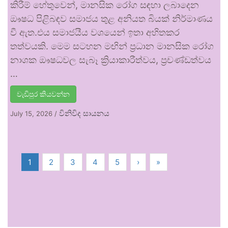
කිරීම් හේතුවෙන්, මානසික රෝග සඳහා ලබාදෙන
ඖෂධ පිළිබඳව සමාජය තුළ අනියත බියක් නිර්මාණය
වී ඇත.එය සමාජයීය වශයෙන් ඉතා අහිතකර
තත්වයකි. මෙම සටහන මඟින් ප්‍රධාන මානසික රෝග
නාශක ඖෂධවල සැබෑ ක්‍රියාකාරීත්වය, ප්‍රචණ්ඩත්වය
…
වැඩිපුර කියවන්න
විනිවිද සායනය
July 15, 2026
/
1
2
3
4
5
›
»