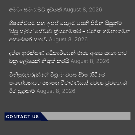
මෙටා සමාගමට දඩයක්
August 8, 2026
ශිෂ්‍යත්වයට සහ උසස් පෙළට පෙනී සිටින සිසුන්ට
‘සිසු සැරිය’ සේවාව ක්‍රියාත්මකයි – ජාතික ගමනාගමන
කොමිෂන් සභාව
August 8, 2026
දත්ත ආරක්ෂණ අධිකාරියෙන් රාජ්‍ය අංශය සඳහා නව
චක්‍ර ලේඛයක් නිකුත් කරයි
August 8, 2026
විනිසුරුවරුන්ගේ විශ්‍රාම වයස දීර්ඝ කිරීමේ
සංශෝධනයට ජනමත විචාරණයක් අවශ්‍ය වුවහොත්
ඊට සූදානම්
August 8, 2026
CONTACT US