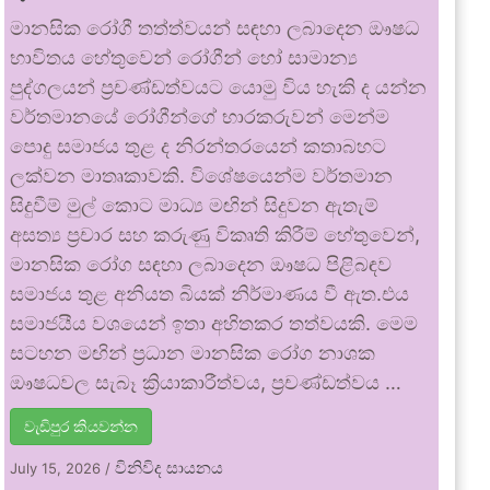
මානසික රෝගී තත්ත්වයන් සඳහා ලබාදෙන ඖෂධ
භාවිතය හේතුවෙන් රෝගීන් හෝ සාමාන්‍ය
පුද්ගලයන් ප්‍රචණ්ඩත්වයට යොමු විය හැකි ද යන්න
වර්තමානයේ රෝගීන්ගේ භාරකරුවන් මෙන්ම
පොදු සමාජය තුළ ද නිරන්තරයෙන් කතාබහට
ලක්වන මාතෘකාවකි. විශේෂයෙන්ම වර්තමාන
සිදුවීම් මුල් කොට මාධ්‍ය මඟින් සිදුවන ඇතැම්
අසත්‍ය ප්‍රචාර සහ කරුණු විකෘති කිරීම් හේතුවෙන්,
මානසික රෝග සඳහා ලබාදෙන ඖෂධ පිළිබඳව
සමාජය තුළ අනියත බියක් නිර්මාණය වී ඇත.එය
සමාජයීය වශයෙන් ඉතා අහිතකර තත්වයකි. මෙම
සටහන මඟින් ප්‍රධාන මානසික රෝග නාශක
ඖෂධවල සැබෑ ක්‍රියාකාරීත්වය, ප්‍රචණ්ඩත්වය …
වැඩිපුර කියවන්න
විනිවිද සායනය
July 15, 2026
/