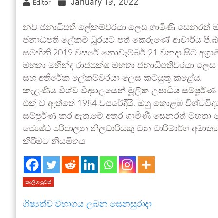
January 19, 2022
Editor
නව ජනාධිපති ලේකම්වරයා ලෙස ගාමිණී සෙනරත් මහ
ජනාධිපති ලේකම් ධූරයට පත් කෙරුණේ ආචාර්ය පී.බී.
සමඟිනි.2019 වසරේ නොවැම්බර් 21 වනදා සිට අග්‍ර
මහතා මහින්ද රාජපක්ෂ මහතා ජනාධිපතිවරයා ලෙස 
සහ අතිරේක ලේකම්වරයා ලෙස කටයුතු කළේය.
කැළණිය විශ්ව විද්‍යාලයෙන් මූලික උපාධිය සම්පූර
එක් ව ඇත්තේ 1984 වසරේදීයි. ඔහු කොළඹ විශ්වවිද්
සම්පූර්ණ කර ඇත.මේ අතර ගාමිණී සෙනරත් මහතා ගෙන්
ජ්‍යෙෂ්ඨ පරිපාලන නිලධාරියකු වන වාරිමාර්ග අමාත
කිරීමට නියමිතය
කාලීන පුවත්
ශිෂ්‍යත්ව විභාගය ලබන සෙනසුරාදා