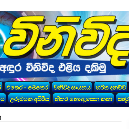
්
එතෙර - මෙතෙර
විනිවිද සායනය
හරිත දනව්ව
කය
උරුමයක අසිරිය
නිතර නොඇසෙන කතා
කාටූ
ි