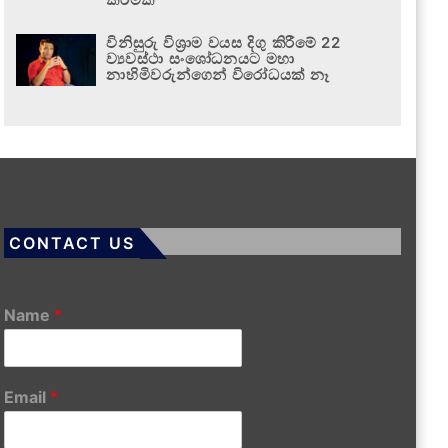
විනිසුරු විශ්‍රාම වයස දිගු කිරීමේ 22
ව්‍යවස්ථා සංශෝධනයට මහා
නාහිමිවරුන්ගෙන් විරෝධයක් නෑ
CONTACT US
Name
*
Email
*