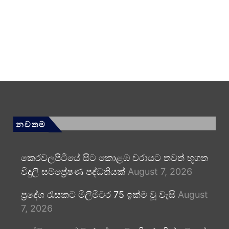
නවතම
කෙරවලපිටියේ සිට කොළඹ වරායට තවත් භූගත
විදුලි සම්ප්‍රේෂණ පද්ධතියක්
August 7, 2026
ප්‍රදේශ රැසකට මිලිමීටර 75 ඉක්ම වූ වැසි
August
7, 2026