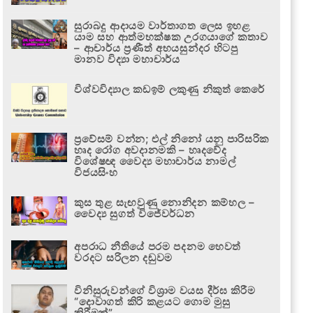
සුරාබදු ආදායම වාර්තාගත ලෙස ඉහළ
යාම සහ ආත්මභක්ෂක උරගයාගේ කතාව
– ආචාර්ය ප්‍රණීත් අභයසුන්දර හිටපු
මානව විද්‍යා මහාචාර්ය
විශ්වවිද්‍යාල කඩඉම් ලකුණු නිකුත් කෙරේ
ප්‍රවේසම් වන්න; එල් නිනෝ යනු පාරිසරික
හෘද රෝග අවදානමකි – හෘදවේද
විශේෂඥ වෛද්‍ය මහාචාර්ය නාමල්
විජයසිංහ
කුස තුළ සැඟවුණු නොනිදන කම්හල –
වෛද්‍ය සුගත් විජේවර්ධන
අපරාධ නීතියේ පරම පදනම හෙවත්
වරදට සරිලන දඬුවම
විනිසුරුවන්ගේ විශ්‍රාම වයස දීර්ඝ කිරීම
“දොවාගත් කිරි කළයට ගොම මුසු
කිරීමක්”