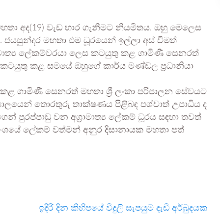
තා අද(19) වැඩ භාර ගැනීමට නියමිතය. ඔහු මෙලෙස
 ජයසුන්දර මහතා එම ධූරයෙන් ඉල්ලා අස් වීමත්
ාමාත්‍ය ලේකම්වරයා ලෙස කටයුතු කළ ගාමිණී සෙනරත්
කටයුතු කළ සමයේ ඔහුගේ කාර්ය මණ්ඩල ප්‍රධානියා
්ණ කළ ගාමිණී සෙනරත් මහතා ශ්‍රී ලංකා පරිපාලන සේවයට
‍යාලයෙන් තොරතුරු තාක්ෂණය පිළිබඳ පශ්චාත් උපාධිය ද
 පුරප්පාඩු වන අග්‍රාමාත්‍ය ලේකම් ධූරය සඳහා තවත්
්‍යංශයේ ලේකම් වත්මන් අනුර දිසානායක මහතා පත්
ඉදිරි දින කිහිපයේ විදුලි සැපයුම දැඩි අර්බුදයක