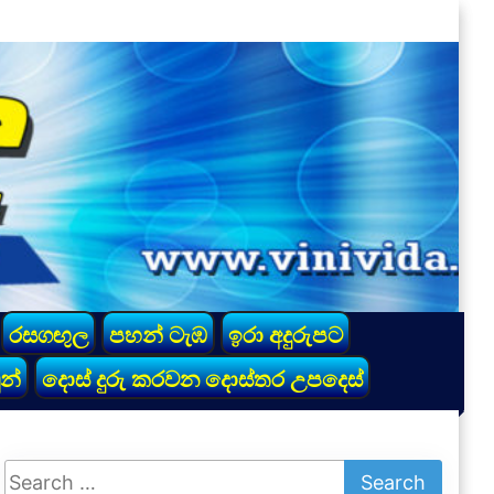
රසගඟුල
පහන් ටැඹ
ඉරා අදුරුපට
න්
දොස් දුරු කරවන දොස්තර උපදෙස්