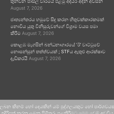
තුන්වන පාසල් වාරයේ පළමු අදියර අදින් අවසන්
August 7, 2026
ජාත්‍යන්තරය හමුවේ සිදු කරන හිතුවක්කාරකමක්
නොවිය යුතු විනිසුරුවන්ගේ විශ්‍රාම වයස පමා
කිරීම
August 7, 2026
කොළඹ මැගසින් බන්ධනාගාරයේ ‘ඊ’ වාට්ටුවේ
නොසන්සුන් තත්ත්වයක් ; STFය ඇතුළු ආරක්ෂාව
දැඩිකරයි
August 7, 2026
 ලබන කිනම් හෝ දෙයකින් යම් පුද්ගලයකුට හෝ පාර්ශවයකට
දිරිපත් කරනු ලබන පිළිතුරු පළකිරීමට මෙම වෙබ් අඩවිය ආච