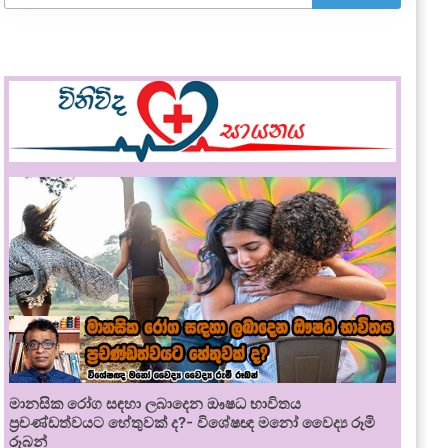
මානසික රෝග සඳහා ලබාදෙන ඖෂධ භාවිතය
ප්‍රචණ්ඩත්වයට හේතුවක් ද?- විශේෂඥ මනෝ වෛද්‍ය රූමි
රූබන්