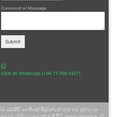
Comment or Message
*
Submit
Chat on WhatsApp (+94 77 359 6107)
 යම්කිසි අගතියක් සිදුවන්නේ නම් එම පුද්ගලයා
ාර ධර්මීය වශයෙන් බැඳී සිටී. 'www.vinivida.lk' ©