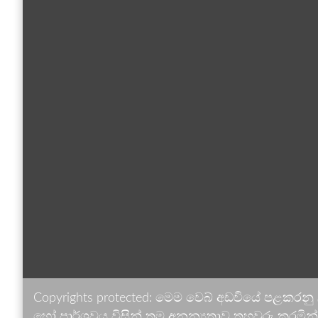
Copyrights protected: මෙම වෙබ් අඩවියේ පළකරනු
හෝ පාර්ශවය විසින් තම අනන්‍යතාව තහවුරු කරමින් ඉ