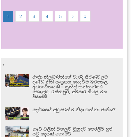
1
2
3
4
5
›
»
.
රාජ්‍ය නිලධාරීන්ගේ වැරදි තීරණවලට
දණ්ඩ නීති සංග්‍රහය යෙදවීම බරපතල
අවභාවිතයකි – සුනිල් කන්නන්ගර
කොළඹ, රත්නපුර, අම්පාර හිටපු මහ
දිසාපති
ලෝකයේ අඩුවෙන්ම නිදා ගන්නා ජාතිය?
නැව් වලින් බහලුම් මුහුදට පෙරලීම සුළු
පටු දෙයක් නොවේ