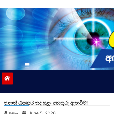
Skip
to
content
vinivida.lk
පළාත් රැසකට තද සුළං අනතුරු ඇඟවීම්!
June 5, 2026
Editor