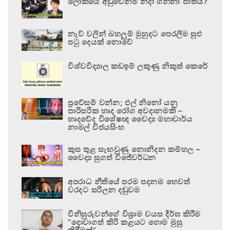
ලෝකයේ අඩුවෙන්ම නිදා ගන්නා ජාතිය?
නැව් වලින් බහලුම් මුහුදට පෙරලීම සුළු
පටු දෙයක් නොවේ
විශ්වවිද්‍යාල කඩඉම් ලකුණු නිකුත් කෙරේ
ප්‍රවේසම් වන්න; එල් නිනෝ යනු
පාරිසරික හෘද රෝග අවදානමකි –
හෘදවේද විශේෂඥ වෛද්‍ය මහාචාර්ය
නාමල් විජයසිංහ
කුස තුළ සැඟවුණු නොනිදන කම්හල –
වෛද්‍ය සුගත් විජේවර්ධන
අපරාධ නීතියේ පරම පදනම හෙවත්
වරදට සරිලන දඬුවම
විනිසුරුවන්ගේ විශ්‍රාම වයස දීර්ඝ කිරීම
“දොවාගත් කිරි කළයට ගොම මුසු