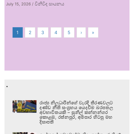
විනිවිද සායනය
July 15, 2026
/
1
2
3
4
5
›
»
.
රාජ්‍ය නිලධාරීන්ගේ වැරදි තීරණවලට
දණ්ඩ නීති සංග්‍රහය යෙදවීම බරපතල
අවභාවිතයකි – සුනිල් කන්නන්ගර
කොළඹ, රත්නපුර, අම්පාර හිටපු මහ
දිසාපති