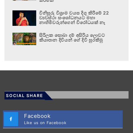
කිරීමක්”
විනිසුරු විශ්‍රාම වයස දිගු කිරීමේ 22
ව්‍යවස්ථා සංශෝධනයට මහා
නාහිමිවරුන්ගෙන් විරෝධයක් නෑ
සිරිලක සොබා දම් අසිරිය ලොවට
කියාපාන දිවියන් ගේ දිවි සුරකිමු
SOCIAL SHARE
Facebook
Like us on Facebook