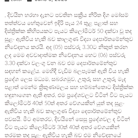
, දිවයින හරහා දැනට පවතින සක්‍රීය නිරිත දිග මෝසම්
තත්ත්වය හේතුවෙන් ඉදිරි පැය 24 තුළ පළාත් සහ
දිස්ත්‍රික්ක කිහිපයකට පැයට කිලෝමීටර් 50 දක්වා වූ තද
සුළං ඇතිවිය හැකි බව කාලගුණ විද්‍යා දෙපාර්තමේන්තුව
නිවේදනය කරයි. අද (05) පස්වරු 3.30ට නිකුත් කරන
ලද මෙම අවවාදාත්මක නිවේදනය හෙට (06) පස්වරු
3.30 දක්වා වලංගු වන බව එම දෙපාර්තමේන්තුව
සඳහන් කළේය. මෙහිදී වැඩිම බලපෑමක් ඇති විය හැකි
ප්‍රදේශ ලෙස මධ්‍යම, සබරගමුව, උතුරු සහ උතුරු මැද
පළාත් මෙන්ම ත්‍රිකුණාමලය සහ හම්බන්තොට දිස්ත්‍රික්ක
හඳුනාගෙන ඇති අතර, එම ප්‍රදේශවලට විටින් විට පැයට
කිලෝමීටර් 40ත් 50ත් අතර වේගයකින් යුත් තද සුළං
ඇතිවිය හැකි බව කාලගුණ විද්‍යා දෙපාර්තමේන්තුව
පවසයි. මීට අමතරව, දිවයිනේ සෙසු ප්‍රදේශවල ද විටින්
විට පැයට කිලෝමීටර් 30ත් 40ත් අතර වේගයකින්
තරමක තද සුළං ඇතිවිය හැකි බව එම නිවේදනයේ