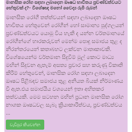
මානසික රෝග සඳහා ලබාදෙන ඖෂධ භාවිතය ප්‍රචණ්ඩත්වයට
හේතුවක් ද?- විශේෂඥ මනෝ වෛද්‍ය රූමි රූබන්
මානසික රෝගී තත්ත්වයන් සඳහා ලබාදෙන ඖෂධ
භාවිතය හේතුවෙන් රෝගීන් හෝ සාමාන්‍ය පුද්ගලයන්
ප්‍රචණ්ඩත්වයට යොමු විය හැකි ද යන්න වර්තමානයේ
රෝගීන්ගේ භාරකරුවන් මෙන්ම පොදු සමාජය තුළ ද
නිරන්තරයෙන් කතාබහට ලක්වන මාතෘකාවකි.
විශේෂයෙන්ම වර්තමාන සිදුවීම් මුල් කොට මාධ්‍ය
මඟින් සිදුවන ඇතැම් අසත්‍ය ප්‍රචාර සහ කරුණු විකෘති
කිරීම් හේතුවෙන්, මානසික රෝග සඳහා ලබාදෙන
ඖෂධ පිළිබඳව සමාජය තුළ අනියත බියක් නිර්මාණය
වී ඇත.එය සමාජයීය වශයෙන් ඉතා අහිතකර
තත්වයකි. මෙම සටහන මඟින් ප්‍රධාන මානසික රෝග
නාශක ඖෂධවල සැබෑ ක්‍රියාකාරීත්වය, ප්‍රචණ්ඩත්වය
…
වැඩිපුර කියවන්න