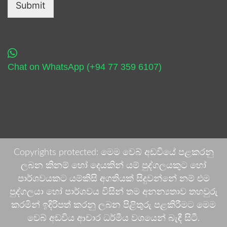
Submit
Chat on WhatsApp (+94 77 359 6107)
Copyrights protected: මෙම වෙබ් අඩවියේ පළකරනු
ලබන කිනම් හෝ දෙයකින් යම් පුද්ගලයකුට හෝ
පාර්ශවයකට යම්කිසි අගතියක් සිදුවන්නේ නම් එම
පුද්ගලයා හෝ පාර්ශවය විසින් තම අනන්‍යතාව තහවුරු
කරමින් ඉදිරිපත් කරනු ලබන පිළිතුරු පළකිරීමට මෙම
වෙබ් අඩවිය ආචාර ධර්මීය වශයෙන් බැඳී සිටී.