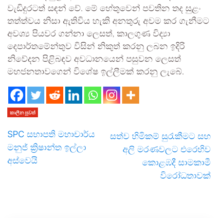
වැඩිදුරටත් සඳන් වේ. මේ හේතුවෙන් පවතින තද සුළං
තත්ත්වය නිසා ඇතිවිය හැකි අනතුරු අවම කර ගැනීමට
අවශ්‍ය පියවර ගන්නා ලෙසත්, කාලගුණ විද්‍යා
දෙපාර්තමේන්තුව විසින් නිකුත් කරනු ලබන ඉදිරි
නිවේදන පිළිබඳව අවධානයෙන් පසුවන ලෙසත්
මහජනතාවගෙන් විශේෂ ඉල්ලීමක් කරනු ලැබේ.
කාලීන පුවත්
SPC සභාපති මහාචාර්ය
සත්ව හිමිකම් සුරැකීමට සහ
මනුජ් ක්‍රිෂාන්ත ඉල්ලා
අලි මරණවලට එරෙහිව
අස්වෙයි
කොළඹදී සාමකාමී
විරෝධතාවක්