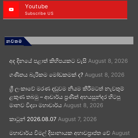
Youtube
Subscribe US
නවතම
අද දිනයේ පළාත් කිහිපයකට වැසි
August 8, 2026
ගණිතය බැරිකම මෝඩකමක් ද?
August 8, 2026
ශ්‍රී ලංකාවේ මරණ දඬුවම නියම කිරීමටත් නැවතුම්
ළකුණ තබමු – ආචාර්ය ප්‍රණීත් අභයසුන්දර හිටපු
මානව විද්‍යා මහාචාර්ය
August 8, 2026
කාටූන් 2026.08.07
August 7, 2026
මහාචාර්ය විමල් දිසානායක අභාවප්‍රාප්ත වේ
August