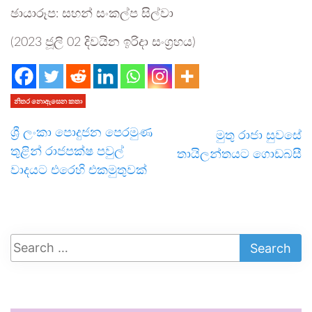
ඡායාරූප: සහන් සංකල්ප සිල්වා
(2023 ජූලි 02 දිවයින ඉරිදා සංග්‍රහය)
නිතර නොඇසෙන කතා
ශ්‍රී ලංකා පොදුජන පෙරමුණ
මුතු රාජා සුවසේ
තුළින් රාජපක්ෂ පවුල්
තායිලන්තයට ගොඩබසී
වාදයට එරෙහි එකමුතුවක්