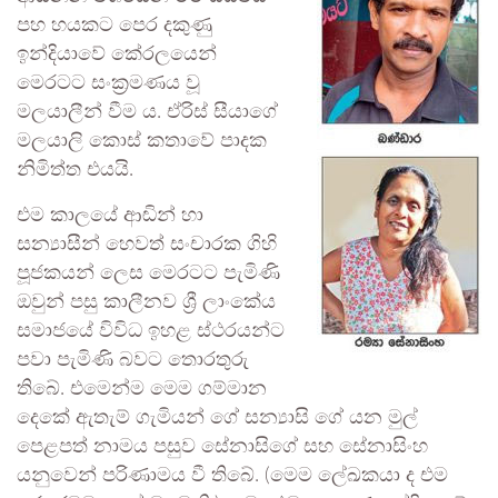
පහ හයකට පෙර දකුණු
ඉන්දියාවේ කේරලයෙන්
මෙරටට සංක්‍රමණය වූ
මලයාලීන් වීම ය. ඒරිස් සීයාගේ
මලයාලි කොස් කතාවේ පාදක
නිමිත්ත එයයි.
එම කාලයේ ආඬින් හා
සන්‍යාසීන් හෙවත් සංචාරක ගිහි
පූජකයන් ලෙස මෙරටට පැමිණි
ඔවුන් පසු කාලීනව ශ්‍රී ලාංකේය
සමාජයේ විවිධ ඉහළ ස්ථරයන්ට
පවා පැමිණි බවට තොරතුරු
තිබේ. එමෙන්ම මෙම ගම්මාන
දෙකේ ඇතැම් ගැමියන් ගේ සන්‍යාසි ගේ යන මුල්
පෙළපත් නාමය පසුව සේනාසිගේ සහ සේනාසිංහ
යනුවෙන් පරිණාමය වී තිබේ. (මෙම ලේඛකයා ද එම