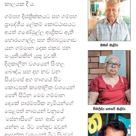
කාලයක දී ය.
ගම්පහ දිස්ත්‍රික්කයට සහ ගම්පහ
ප්‍රාදේශීය ලේකම් කොට්ඨාසයට
අයත් ගණේමුල්ල ආශ්‍රිතව ඇති
හොරගොල්ල සහ තිබ්බටුගොඩ
යන ගම්මාන දෙක එකම ජන
සංයුතියකින් යුතු වූවකි.
දිගුකාලීන වශයෙන් සිංහල
බෞද්ධ සහ දහ නව වන
සියවසේ අග භාගයේ සිට
කොටසක් කතෝලික වශයෙන්
පෙනී සිටින මෙම ගම්මාන
දෙකේ පාරම්පරික ගැමියන්ගේ
පෙළපත් නාමයන් වනුයේ
‘සේනාසිගේ’ සහ ‘ආඬි ගේ’
යන්න ය. ඊට හේතුව ඔවුන්
ආසන්න වශයෙන් මීට සියවස්