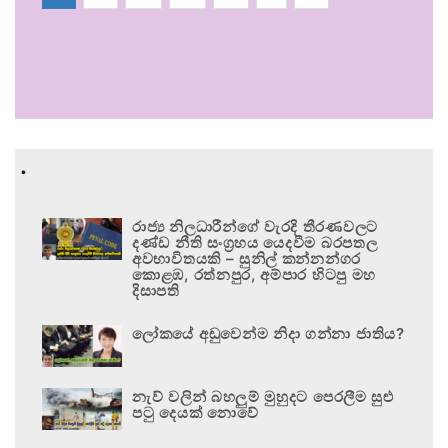
.
රාජ්‍ය නිලධාරීන්ගේ වැරදි තීරණවලට
දණ්ඩ නීති සංග්‍රහය යෙදවීම බරපතල
අවභාවිතයකි – සුනිල් කන්නන්ගර
කොළඹ, රත්නපුර, අම්පාර හිටපු මහ
දිසාපති
ලෝකයේ අඩුවෙන්ම නිදා ගන්නා ජාතිය?
නැව් වලින් බහලුම් මුහුදට පෙරලීම සුළු
පටු දෙයක් නොවේ