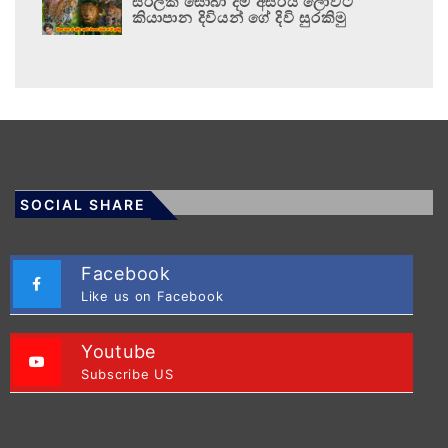
සිරිලක සොබා දම් අසිරිය ලොවට
කියාපාන දිවියන් ගේ දිවි සුරකිමු
SOCIAL SHARE
Facebook
Like us on Facebook
Youtube
Subscribe US