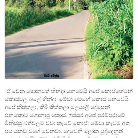
“ඒ වෙන මොනවත් හින්දා නෙවෙයි අපේ කොස්හේනේ
කොස්වල බලේ හින්දා. මේවා මෙහේ කොස් නෙවෙයි.
අපේ කිත්තලා, කිරි කිත්තලා මලයාලි දේසෙන්
එනකොට ගොනාපු කොස්. ඉස්සර අපේ පරම්පරාවේ
මිනිස්සු බත්වලට වඩා කෑවේ කොස්; මේවා කෑවම අත
පය යකඩ වගේ වෙනවා. දෙවෙනි ලෝක යුද්දෙනුත්