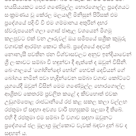
හයසියයකට පෙර ගණේමුල්ල හොරගොල්ල ප්‍රදේශයට
සංක්‍රමණය වූ කේරල මලයාලි මිනිසුන් පිරිසක් එම
ප්‍රදේශයේ පදිංචි වී එම ගම්මානය අතුරින් දඟර
ස්වරූපයෙන් ගලා ගොස් ජාඇල වශයෙන් මීගමු
කලපුවට එක් වන ඌරුවල් ඔය සමීපයේ සශ්‍රීක කුඹුරු
වගාවක් ආරම්භ කොට තිබේ. ප්‍රදේශයේ අදටත්
නොනැසී පවතින ජන විශ්වාසවලට අනුව ඉන්දියාවෙන්
ශ්‍රී ලංකාවට සම්බා වී හඳුන්වා දී ඇත්තේ ද ඔවුන් විසිනි.
බෙංගාලයේ ‘ගෝභින්දෝ භෝග්’ හෙවත් දෙවියන් ගේ
බෝගය නමින් පවා හැඳින්වෙන සම්බා වගාව කෝට්ටේ
යුගයේදී ඔවුන් විසින් මෙම ගණේමුල්ල හොරගොල්ල
ආශ්‍රිතව කෙතරම් ප්‍රචලිත කළේ ද කිවහොත් එවක
උඩුගම්පොළ රාජධානියේ රජ කළ සකල කලා වල්ලභ
රජතුමා ඒ සඳහා අවශ්‍ය වාරි පහසුකම් සලසා දී තිබේ.
එහි දී රජතුමා එම සම්බා වී වගාව සඳහා ඔවුනට
ප්‍රදේශයේ ජල මූලාශ්‍ර මුල්කොට වැවක් බඳවා දුන් බව ද
සඳහන් ය.