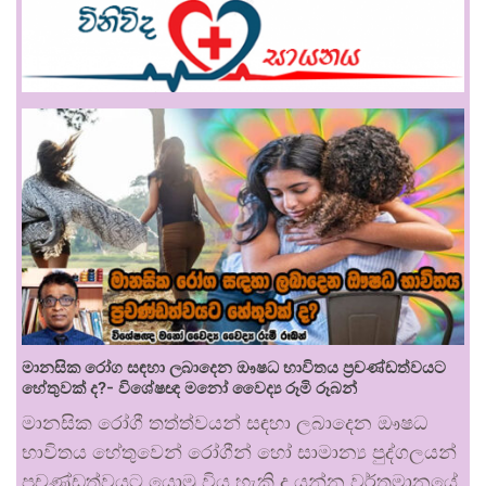
මානසික රෝග සඳහා ලබාදෙන ඖෂධ භාවිතය ප්‍රචණ්ඩත්වයට
හේතුවක් ද?- විශේෂඥ මනෝ වෛද්‍ය රූමි රූබන්
මානසික රෝගී තත්ත්වයන් සඳහා ලබාදෙන ඖෂධ
භාවිතය හේතුවෙන් රෝගීන් හෝ සාමාන්‍ය පුද්ගලයන්
ප්‍රචණ්ඩත්වයට යොමු විය හැකි ද යන්න වර්තමානයේ