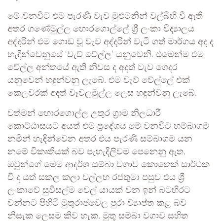
මේ වනවිට එම පැරණි වැව මුළුමනින් වල්බිහි වී ඇති
අතර ගණේමුල්ල හොරගොල්ලේ ශ්‍රී ලංකා විද්‍යාලය
අද්දරින් එම ගොඩ වූ වැව අද්දරින් වැටී ගත් මාර්ගය අද ද
හැඳින්වෙනුයේ ‘වැව් වේල්ල’ යනුවෙනි. එමෙන්ම එම
වේල්ල අන්තයේ ඇති නිවස ද අදත් වැව ගෙදර
යනුවෙන් හඳුන්වනු ලැබේ. එම වැව් වේල්ලේ එක්
කෙලවරක් අදත් වෑවලමුල්ල ලෙස හඳුන්වනු ලැබේ.
වත්මන් හොරගොල්ල උතුර ග්‍රාම නිලධාරී
කොට්ඨාසයට අයත් එම ප්‍රදේශය මේ වනවිට හම්බාගම
නමින් හැඳින්වෙන අතර එය පැරණි සම්බාගම යන
නමේ විකෘතියක් බව පැහැදිලිවම පෙනෙනු ඇත.
ඔවුන්ගේ මෙම ආදර්ශ සම්බා වගාව කොතෙක් සාර්ථක
වී ද යත් සකල කලා වල්ලභ රජතුමා පසුව එය ශ්‍රී
ලංකාවේ සුවිසල්ම වෙල් යායක් වන ඉන් බටහිරට
වන්නට පිහිටි මුතුරාජවෙල පුරා ව්‍යාප්ත කළ බව
නිසැක ලෙසම කිව හැක. මුතු සම්බා වගාව සහිත