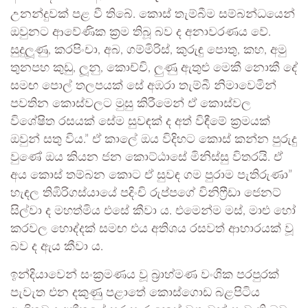
උනන්දුවක් පළ වී තිබේ. කොස් තැම්බීම සම්බන්ධයෙන්
ඔවුනට ආවේණික ක්‍රම තිබූ බව ද අනාවරණය වේ.
සුදුලූණු, කරපිංචා, අබ, ගම්මිරිස්, කුරුඳු පොතු, කහ, අමු
තුනපහ කුඩු, ලූනු, කොච්චි, ලුණු ඇතුළු මෙකී නොකී දේ
සමඟ පොල් තලපයක් සේ අඹරා තැම්බී නිමාවෙමින්
පවතින කොස්වලට මුසු කිරීමෙන් ඒ කොස්වල
විශේෂිත රසයක් සේම සුවඳක් ද අත් විඳීමේ ක්‍රමයක්
ඔවුන් සතු විය.” ඒ කාලේ ඔය විදිහට කොස් කන්න පුරුදු
වුණේ ඔය කියන ජන කොට්ඨාසේ මිනිස්සු විතරයි. ඒ
අය කොස් තම්බන කොට ඒ සුවඳ ගම පුරාම පැතිරුණා”
හැඳල තිඹිරිගස්යායේ පදිංචි රුප්පගේ විනිෆ්‍රීඩා ජෙනට්
සිල්වා ද මහත්මිය එසේ කීවා ය. එමෙන්ම මස්, මාළු හෝ
කරවල හොද්දක් සමඟ එය අතිශය රසවත් ආහාරයක් වූ
බව ද ඇය කීවා ය.
ඉන්දියාවෙන් සංක්‍රමණය වූ බ්‍රාහ්මණ වංශික පරපුරක්
පැවැත එන දකුණු පළාතේ කොස්ගොඩ බළපිටිය