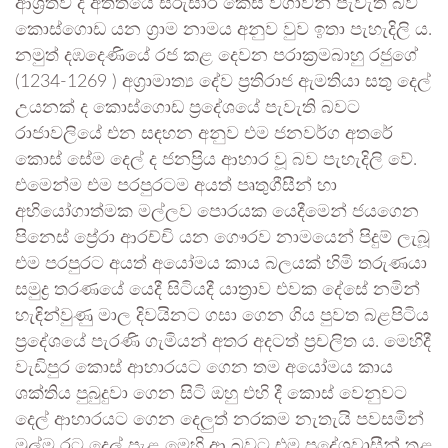
ආශ්‍රිතව ද අතීතයේ සරුසාර කෙස් වගාවන් පැවැති බව
කොස්ගොඩ යන ග්‍රාම නාමය අනුව වුව ඉතා පැහැදිලි ය.
නමුත් දඹදෙණියේ රජ කළ දෙවන පරාක්‍රමබාහු රජුගේ
(1234-1269 ) අග්‍රාමාත්‍ය දේව ප්‍රතිරාජ ඇමතියා සතු දෙල්
උයනක් ද කොස්ගොඩ ප්‍රදේශයේ පැවැති බවට
රාජාවලියේ එන සඳහන අනුව එම ජනවර්ග අතරේ
කොස් සේම දෙල් ද ජනප්‍රිය ආහාර වූ බව පැහැදිලි වේ.
එමෙන්ම එම පරපුරටම අයත් පෘතුගීසීන් හා
අභියෝගාත්මක මල්ලව පොරයක යෙදීමෙන් ජයගෙන
පිනෙස් ප්‍රේරා ආරච්චි යන ගෞරව නාමයෙන් පිදුම් ලැබූ
එම පරපුරට අයත් අයෝමය කාය බලයක් හිමි තරුණයා
සමුද්‍ර තරණයේ යෙදී සිටියදී යාත්‍රාව එවක දේසේ නමින්
හැඳින්වුණු මාල දිවයිනට ගසා ගෙන ගිය පුවත බළපිටිය
ප්‍රදේශයේ පැරණි ගැමියන් අතර අදටත් ප්‍රචලිත ය. මෙහිදී
වැඩිපුර කොස් ආහාරයට ගෙන තම අයෝමය කාය
ශක්තිය පුබුදුවා ගෙන සිටි ඔහු එහි දී කොස් වෙනුවට
දෙල් ආහාරයට ගෙන දෙලුත් නරකම නැතැයි පවසමින්
මුල්ම රට දෙල් පැළ මෙහි ආ බවට එම ප්‍රදේශවාසීන් තුළ