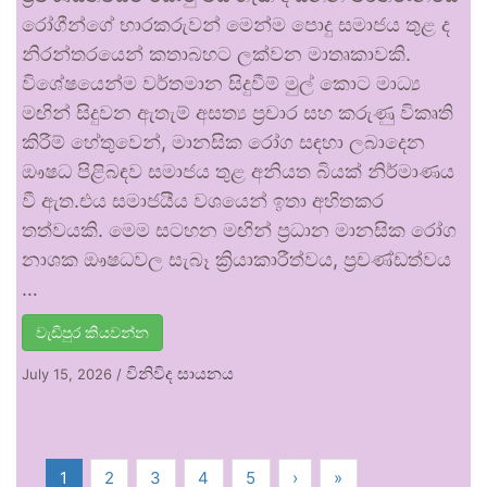
රෝගීන්ගේ භාරකරුවන් මෙන්ම පොදු සමාජය තුළ ද
නිරන්තරයෙන් කතාබහට ලක්වන මාතෘකාවකි.
විශේෂයෙන්ම වර්තමාන සිදුවීම් මුල් කොට මාධ්‍ය
මඟින් සිදුවන ඇතැම් අසත්‍ය ප්‍රචාර සහ කරුණු විකෘති
කිරීම් හේතුවෙන්, මානසික රෝග සඳහා ලබාදෙන
ඖෂධ පිළිබඳව සමාජය තුළ අනියත බියක් නිර්මාණය
වී ඇත.එය සමාජයීය වශයෙන් ඉතා අහිතකර
තත්වයකි. මෙම සටහන මඟින් ප්‍රධාන මානසික රෝග
නාශක ඖෂධවල සැබෑ ක්‍රියාකාරීත්වය, ප්‍රචණ්ඩත්වය
…
වැඩිපුර කියවන්න
විනිවිද සායනය
July 15, 2026
/
1
2
3
4
5
›
»