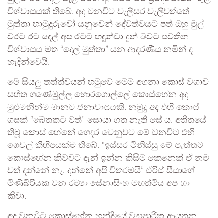
විශ්වාසයක් තිබේ. අද වනවිට වැලිසර වැලිවත්තේ
මුත්තා හාමුදුරුවෝ යනුවෙන් දේවත්වයට පත් ඔහු මුල්
වරට රට දෙල් අප රටට හඳුන්වා දුන් බවට පවතින
විශ්වාසය මත “දෙල් මුත්තා” යන ආදරණීය නමින් ද
හැඳින්වෙයි.
මේ සියලු තත්ත්වයන් හමුවේ මෙම අගනා කොස් වගාව
සහිත ගණේමුල්ල හොරගොල්ලේ කොස්හේන අද
මුළුමනින්ම මානව ජනාවාසයකි. නමුදු අද එහි කොස්
ගසක් “බේතකට වත්” සොයා ගත නැති සේ ය. අතීතයේ
තිබූ කොස් හේනේ ගෙදර වෙනුවට මේ වනවිට එහි
ගෙවල් කිහිපයක්ම තිබේ. “ඉස්සර මිනිස්සු මේ පැත්තට
කොස්හේන කිව්වට දැන් ඉන්න කිසිම කෙනෙක් ඒ නම
වත් දන්නේ නෑ. දන්නේ අපි විතරමයි” ඒරිස් සීයාගේ
මිණිබිරියක වන රම්‍යා සේනාසිංහ මහත්මිය අප හා
කීවා.
අද වනවිට කොස්හේන හන්දියේ ව්‍යාපාරික ආයතන