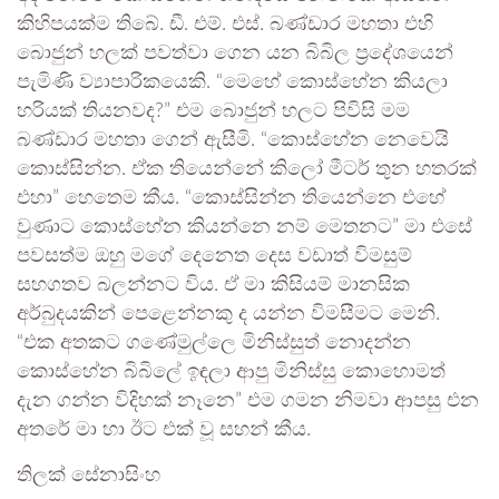
කිහිපයක්ම තිබේ. ඩී. එම්. එස්. බණ්ඩාර මහතා එහි
බොජුන් හලක් පවත්වා ගෙන යන බිබිල ප්‍රදේශයෙන්
පැමිණි ව්‍යාපාරිකයෙකි. “මෙහේ කොස්හේන කියලා
හරියක් තියනවද?” එම බොජුන් හලට පිවිසි මම
බණ්ඩාර මහතා ගෙන් ඇසීමි. “කොස්හේන නෙවෙයි
කොස්සින්න. ඒක තියෙන්නේ කිලෝ මීටර් තුන හතරක්
එහා” හෙතෙම කීය. “කොස්සින්න තියෙන්නෙ එහේ
වුණාට කොස්හේන කියන්නෙ නම් මෙතනට” මා එසේ
පවසත්ම ඔහු මගේ දෙනෙත දෙස වඩාත් විමසුම්
සහගතව බලන්නට විය. ඒ මා කිසියම් මානසික
අර්බුදයකින් පෙළෙන්නකු ද යන්න විමසීමට මෙනි.
“එක අතකට ගණේමුල්ලෙ මිනිස්සුත් නොදන්න
කොස්හේන බිබිලේ ඉඳලා ආපු මිනිස්සු කොහොමත්
දැන ගන්න විදිහක් නෑනෙ” එම ගමන නිමවා ආපසු එන
අතරේ මා හා ඊට එක් වූ සහන් කීය.
තිලක් සේනාසිංහ