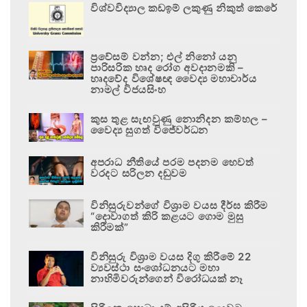
විශ්වවිද්‍යාල කඩඉම් ලකුණු නිකුත් කෙරේ
ප්‍රවේසම් වන්න; එල් නිනෝ යනු
පාරිසරික හෘද රෝග අවදානමකි –
හෘදවේද විශේෂඥ වෛද්‍ය මහාචාර්ය
නාමල් විජයසිංහ
කුස තුළ සැඟවුණු නොනිදන කම්හල –
වෛද්‍ය සුගත් විජේවර්ධන
අපරාධ නීතියේ පරම පදනම හෙවත්
වරදට සරිලන දඬුවම
විනිසුරුවන්ගේ විශ්‍රාම වයස දීර්ඝ කිරීම
“දොවාගත් කිරි කළයට ගොම මුසු
කිරීමක්”
විනිසුරු විශ්‍රාම වයස දිගු කිරීමේ 22
ව්‍යවස්ථා සංශෝධනයට මහා
නාහිමිවරුන්ගෙන් විරෝධයක් නෑ