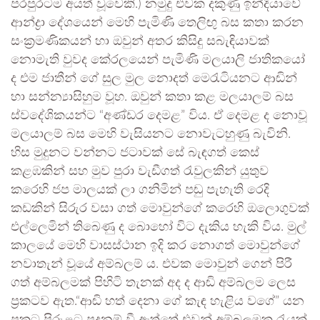
පරපුරටම අයත් වූවෙකි.) නමුදු එවක දකුණු ඉන්දියාවේ
ආන්ද්‍රා දේශයෙන් මෙහි පැමිණි තෙලිඟු බස කතා කරන
සංක්‍රමණිකයන් හා ඔවුන් අතර කිසිදු සබැඳියාවක්
නොමැති වුවද කේරලයෙන් පැමිණි මලයාලි ජාතිකයෝ
ද එම ජාතීන් ගේ සුල මුල නොදත් මෙරැටියනට ආඬින්
හා සන්න්‍යාසිහුම වූහ. ඔවුන් කතා කළ මලයාලම් බස
ස්වදේශිකයන්ට “අණ්ඩර දෙමළ” විය. ඒ දෙමළ ද නොවූ
මලයාලම් බස මෙහි වැසියනට නොවැටහුණු බැවිනි.
හිස මුදුනට වන්නට ජටාවක් සේ බැඳගත් කෙස්
කළඹකින් සහ මුව පුරා වැඩීගත් රැවුලකින් යුතුව
කරෙහි ජප මාලයක් ලා ගනිමින් පඬු පැහැති රෙදි
කඩකින් සිරුර වසා ගත් මොවුන්ගේ කරෙහි ඔලොගුවක්
එල්ලෙමින් තිබෙණු ද බොහෝ විට දැකිය හැකි විය. මුල්
කාලයේ මෙහි වාසස්ථාන ඉදි කර නොගත් මොවුන්ගේ
නවාතැන් වූයේ අම්බලම් ය. එවක මොවුන් ගෙන් පිරී
ගත් අම්බලමක් පිහිටි තැනක් අද ද ආඬි අම්බලම ලෙස
ප්‍රකටව ඇත.“ආඬි හත් දෙනා ගේ කැඳ හැළිය වගේ” යන
ප්‍රකට පිරුළට පදනම් වී ඇත්තේ එවන් අම්බලමක රැයක්