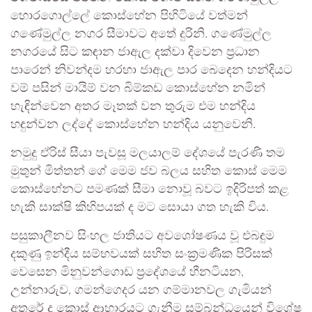
හොරගොල්ලේ කොස්හේන පිහිටියේ වත්මන්
ගණේමුල්ල නගර සීමාවට අතේ දුරිනි. ගණේමුල්ල
නගරයේ සිට කඳාන ජාඇල දක්වා දිවෙන ප්‍රධාන
පාරෙන් නිවන්දම හරහා ජාඇල පාර බෙදෙන හන්දියට
වම් පසින් මායිම් වන බිම්කඩ කොස්හේන නමින්
හැඳින්වෙන අතර මෑතක් වන තුරුම එම හන්දිය
හඳුන්වන ලද්දේ කොස්හේන හන්දිය යනුවෙනි.
නමුදු ඒරිස් සීයා පැවසූ මලයාලම් දේශයේ පැරණි තම
මුතුන් මිත්තන් ගේ මෙම ජව බලය සහිත කොස් මෙම
කොස්හේනට පමණක් සීමා නොවූ බවට ඉදිරිපත් කළ
හැකි සාක්ෂි කිහිපයක් ද මට සොයා ගත හැකි විය.
පසුකාලීනව සිංහල ජාතියට අවශෝෂණය වූ එබඳුම
දකුණු ඉන්දීය සම්භවයක් සහිත සංක්‍රමණික පිරිසක්
වෙසෙන මිනුවන්ගොඩ ප්‍රදේශයේ හීනටියන,
උන්නාරුව, ගමන්ගෙදර යන ගම්මානවල ගැමියන්
අතරේ ද කොස් ආහාරයට ගැනීම සම්බන්ධයෙන් විශේෂ