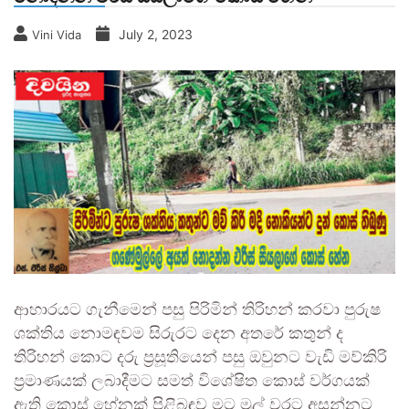
July 2, 2023
Vini Vida
ආහාරයට ගැනීමෙන් පසු පිරිමින් තිරිහන් කරවා පුරුෂ
ශක්තිය නොමඳවම සිරුරට දෙන අතරේ කතුන් ද
තිරිහන් කොට දරු ප්‍රසූතියෙන් පසු ඔවුනට වැඩි මව්කිරි
ප්‍රමාණයක් ලබාදීමට සමත් විශේෂිත කොස් වර්ගයක්
ඇති කොස් හේනක් පිළිබඳව මට මුල් වරට අසන්නට