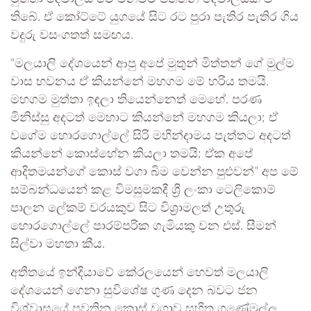
තිබේ. ඒ කෝට්ටේ යුගයේ සිට රට පුරා පැතිර පැතිර ගිය
වදුරු වසංගතත් සමඟය.
“මලයාලි දේශයෙන් ආපු අපේ මුතුන් මිත්තන් ගේ මුල්ම
වාස භවනය ඒ කියන්නේ මහගම මේ හරිය තමයි.
මහගම මුත්තා ඉඳලා තියෙන්නෙත් මෙහේ. පරණ
මිනිස්සු අදටත් මෙහාට කියන්නේ මහගම කියලා; ඒ
වගේම හොරගොල්ලේ සිරි මහින්දාමය පැත්තට අදටත්
කියන්නේ කොස්හේන කියලා තමයි; ඒක අපේ
ආදිතමයන්ගේ කොස් වගා බිම වෙන්න පුළුවන්” අප මේ
සම්බන්ධයෙන් කළ විමසුමකදී ශ්‍රී ලංකා ටෙලිකොම්
පාලන ලේකම් වරයකුව සිට විශ්‍රාමලත් උතුරු
හොරගොල්ලේ පාරම්පරික ගැමියකු වන එස්. සීමන්
සිල්වා මහතා කීය.
අතීතයේ ඉන්දියාවේ කේරලයෙන් හෙවත් මලයාලි
දේශයෙන් ගෙනා සුවිශේෂ ගුණ දෙන බවට ජන
විශ්වාසයේ පවතින කොස් වගාව සහිත ගණේමුල්ල