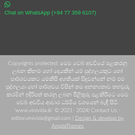
Chat on WhatsApp (+94 77 359 6107)
Copyrights protected: මෙම වෙබ් අඩවියේ පළකරනු
ලබන කිනම් හෝ දෙයකින් යම් පුද්ගලයකුට හෝ
පාර්ශවයකට යම්කිසි අගතියක් සිදුවන්නේ නම් එම
පුද්ගලයා හෝ පාර්ශවය විසින් තම අනන්‍යතාව තහවුරු
කරමින් ඉදිරිපත් කරනු ලබන පිළිතුරු පළකිරීමට මෙම
වෙබ් අඩවිය ආචාර ධර්මීය වශයෙන් බැඳී සිටී.
'www.vinivida.lk' © 2021- 2024| Contact Us -
editor.vinivida@gmail.com |
Design & develop by
AmpleThemes