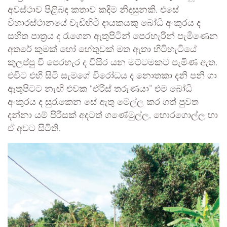
අවස්ථාව පිළිබඳ කතාව කදිම නිදසුනකි. එසේ
විහාරස්ථානයේ වැඩිහිටි දායකයකු බෝධි අංකුරය ද
සහිත පාත්‍රය ද රැගෙන ඇතුපිටින් පෙරහැරින් පැමිණෙන
අතරේ කුමක් හෝ හේතුවක් මත ඇතා හිටිහැටියේ
කුලප්පු වී පෙරහැර ද විසිර යන මට්ටමකට පැමිණ ඇත.
එවිට එහි සිටි සැමගේ විරෝධය ද නොතකා දනි පනි ගා
ඇතුපිටට නැඟි එවක “ඒරිස් තරුණයා” එම බෝධි
අංකුරය ද සුරැකෙන සේ ඇතු මෙල්ල කර ගත් පුවත
දන්නා යම් පිරිසක් අදටත් ගණේමුල්ල, හොරගොල්ල හා
ඒ අවට සිටිති.