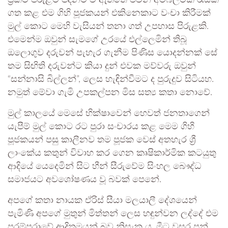
ගත කළ එම ගිහි පූජකයන් එකිනෙකාට වංචා කිරීමක්
මුල් කොට මෙහි වැසියන් තනා ගත් උපහාස පිරුළකි.
එමෙන්ම ඔවුන් සැමගේ උරයේ එල්ලෙමින් තිබූ
ඔලොගුව දරුවන් පැහැර ගැනීම පිණිස යොදන්නක් සේ
තම සිඟිති දරුවන්ට කියා දුන් එවක මව්වරු ඔවුන්
“සන්නාසි බිල්ලන්”, ලෙස හැඳින්වීමට ද පුරුදුව සිටියහ.
නමුත් මේවා ගැමි උපකල්පන මිස සත්‍ය කතා නොවේ.
මුල් කාලයේ මෙසේ භික්ෂාවෙන් හෙවත් ජනතාගෙන්
යැපීම් මුල් කොට රට පුරා සංචාරය කළ මෙම ගිහි
පූජකයන් පසු කාලීනව තම පූජක වෙස් අතහැර ශ්‍රී
ලාංකේය කතුන් විවාහ කර ගෙන කෘෂිකාර්මික කටයුතු
ආදියේ යෙදෙමින් සිට හීන් සීරුවේම සිංහල බෞද්ධ
සමාජයට අවශෝෂණය වූ බවක් පෙනේ.
අපගේ කතා නායක ඒරිස් සීයා මලයාලී දේශයෙන්
පැමිණි අපගේ මුතුන් මිත්තන් ලෙස හඳුන්වන ලද්දේ එම
පරම්පරාවේ ආදිතමයන් බව නිසැක ය. මීට වසර පන්