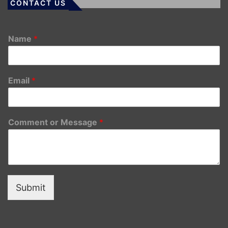
CONTACT US
Name
*
Email
*
Comment or Message
*
Submit