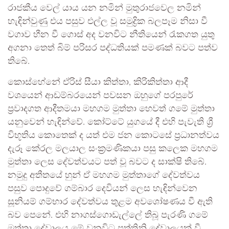
රාජකීය වෙල් යාය යන නමින් මුතුරාජවෙල නමින්
හැඳින්වුණු එය පසුව එල්ල වූ සමුද්‍රික බලපෑම නිසා වී
වගාව හීන වී ගොස් අද වනවිට නීතියෙන් රැකගත යුතු
අගනා තෙත් බිම් පරිසර පද්ධතියක් පමණක් බවට පත්ව
තිබේ.
කොස්හේනේ ඒරිස් සීයා කිත්තා, කිරිකිත්තා ආදී
වශයෙන් ආඩම්බරයෙන් පවසන ඔහුගේ පරපුරේ
ප්‍රවාදගත ආදීතමයා මහගම මුත්තා හෙවත් ගමේ මුත්තා
යනුවෙන් හැඳින්වේ. කෝට්ටේ යුගයේ දී එහි පැවැති ශ්‍රී
විභූතිය කොතෙක් ද යත් එම ජන කොටසේ ප්‍රධානත්වය
දැරූ කේරල මලයාල සංක්‍රමණිකයා පසු කලෙක මහගම
මුත්තා ලෙස දේවත්වයට පත් වූ බවට ද සාක්ෂි තිබේ.
නමුදු අතීතයේ හුන් ඒ මහගම මුත්තාගේ දේවත්වය
පසුව පොදුවේ ගම්බාර දෙවියන් ලෙස හැඳින්වෙන
සූනියම් ගම්භාර දේවත්වය තුළම අවශෝෂණය වී ඇති
බව පෙනේ. එහි නාගස්ගොඩැල්ලේ තිබූ පැරණි ගමේ
මුත්තා දේවාලය මේ වනවිට පත්තිනි දේවාලයක් වී