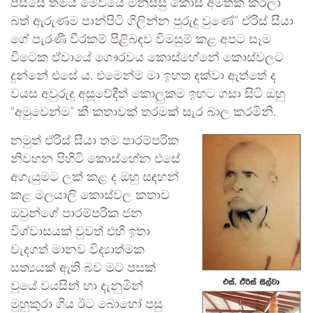
පස්සේ තමයි මේවයේ මිනිස්සු කොස් අමතක කරලා
බත් ඇරුණම පාන්පිටි ගිලින්න පුරුදු වුණේ” ඒරිස් සීයා
ගේ පැරණි වීරකම් පිළිබඳව විමසුම් කළ අපට සෑම
විටෙක ඒවායේ ගෞරවය කොස්හේනේ කොස්වලට
දුන්නේ එසේ ය. එමෙන්ම මා ඉහත දක්වා ඇත්තේ ද
වයස අවුරුදු අසූවේදීත් කොලුකම ඉහට ගසා සිටි ඔහු
“අමුවෙන්ම” කී කතාවක් තරමක් සැර බාල කරමිනි.
නමුත් ඒරිස් සීයා තම පාරම්පරික
නිවහන පිහිටි කොස්හේන එසේ
අගැයුමට ලක් කළ ද ඔහු සඳහන්
කළ මලයාලි කොස්වල කතාව
ඔවුන්ගේ පාරම්පරික ජන
විශ්වාසයක් වුවත් එහි ඉතා
වැදගත් මානව විද්‍යාත්මක
සත්‍යයක් ඇති බව මට පසක්
වූයේ වයසින් හා දැනුමින්
මුහුකුරා ගිය ඊට බොහෝ පසු