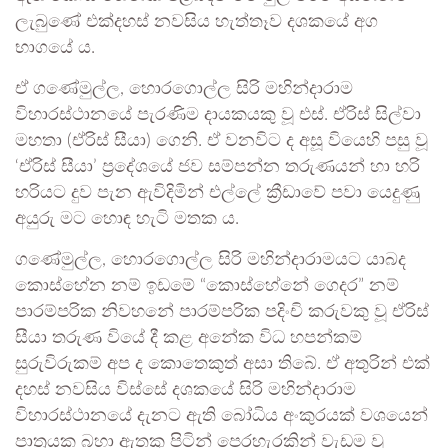
ලැබුණේ එක්දහස් නවසිය හැත්තෑව දශකයේ අග
භාගයේ ය.
ඒ ගණේමුල්ල, හොරගොල්ල සිරි මහින්දාරාම
විහාරස්ථානයේ පැරණිම දායකයකු වූ එස්. ඒරිස් සිල්වා
මහතා (ඒරිස් සීයා) ගෙනි. ඒ වනවිට ද අසූ වියෙහි පසු වූ
‘ඒරිස් සීයා’ ප්‍රදේශයේ ජව සම්පන්න තරුණයන් හා හරි
හරියට දුව පැන ඇවිදිමින් එල්ලේ ක්‍රීඩාවේ පවා යෙදුණු
අයුරු මට හොඳ හැටි මතක ය.
ගණේමුල්ල, හොරගොල්ල සිරි මහින්දාරාමයට යාබද
කොස්හේන නම් ඉඩමේ “කොස්හේනේ ගෙදර” නම්
පාරම්පරික නිවහනේ පාරම්පරික පදිංචි කරුවකු වූ ඒරිස්
සීයා තරුණ වියේ දී කළ අනේක විධ හපන්කම්
සුරුවිරුකම් අප ද කොතෙකුත් අසා තිබේ. ඒ අතුරින් එක්
දහස් නවසිය විස්සේ දශකයේ සිරි මහින්දාරාම
විහාරස්ථානයේ දැනට ඇති බෝධිය අංකුරයක් වශයෙන්
පාත්‍රයක බහා ඇතකු පිටින් පෙරහැරකින් වැඩම වූ