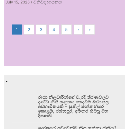
විනිවිද සායනය
July 15, 2026
/
1
2
3
4
5
›
»
.
රාජ්‍ය නිලධාරීන්ගේ වැරදි තීරණවලට
දණ්ඩ නීති සංග්‍රහය යෙදවීම බරපතල
අවභාවිතයකි – සුනිල් කන්නන්ගර
කොළඹ, රත්නපුර, අම්පාර හිටපු මහ
දිසාපති
ලෝකයේ අඩුවෙන්ම නිදා ගන්නා ජාතිය?