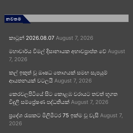
නවතම
කාටූන් 2026.08.07
August 7, 2026
මහාචාර්ය විමල් දිසානායක අභාවප්‍රාප්ත වේ
August
7, 2026
කල් ඉකුත් වූ ඖෂධ තොගයක් සමඟ සැපයුම්
ආයතනයක් වටලයි
August 7, 2026
කෙරවලපිටියේ සිට කොළඹ වරායට තවත් භූගත
විදුලි සම්ප්‍රේෂණ පද්ධතියක්
August 7, 2026
ප්‍රදේශ රැසකට මිලිමීටර 75 ඉක්ම වූ වැසි
August 7,
2026