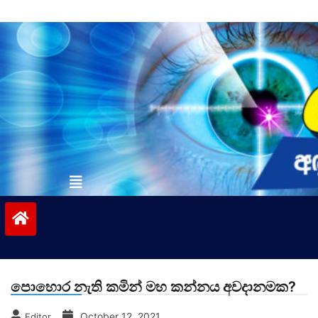
Skip
to
content
vinivida.lk
පොහොර නැති කමින් මහ කන්නය අවදානමක?
October 12, 2021
Editor