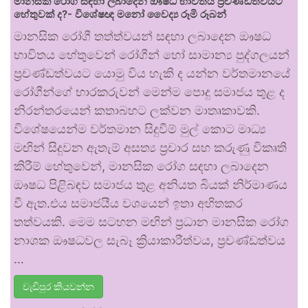
මානසික රෝග සඳහා ලබාදෙන ඖෂධ භාවිතය ප්‍රචණ්ඩත්වයට
හේතුවක් ද?- විශේෂඥ මනෝ වෛද්‍ය රූමි රූබන්
මානසික රෝගී තත්ත්වයන් සඳහා ලබාදෙන ඖෂධ
භාවිතය හේතුවෙන් රෝගීන් හෝ සාමාන්‍ය පුද්ගලයන්
ප්‍රචණ්ඩත්වයට යොමු විය හැකි ද යන්න වර්තමානයේ
රෝගීන්ගේ භාරකරුවන් මෙන්ම පොදු සමාජය තුළ ද
නිරන්තරයෙන් කතාබහට ලක්වන මාතෘකාවකි.
විශේෂයෙන්ම වර්තමාන සිදුවීම් මුල් කොට මාධ්‍ය
මඟින් සිදුවන ඇතැම් අසත්‍ය ප්‍රචාර සහ කරුණු විකෘති
කිරීම් හේතුවෙන්, මානසික රෝග සඳහා ලබාදෙන
ඖෂධ පිළිබඳව සමාජය තුළ අනියත බියක් නිර්මාණය
වී ඇත.එය සමාජයීය වශයෙන් ඉතා අහිතකර
තත්වයකි. මෙම සටහන මඟින් ප්‍රධාන මානසික රෝග
නාශක ඖෂධවල සැබෑ ක්‍රියාකාරීත්වය, ප්‍රචණ්ඩත්වය
…
වැඩිපුර කියවන්න