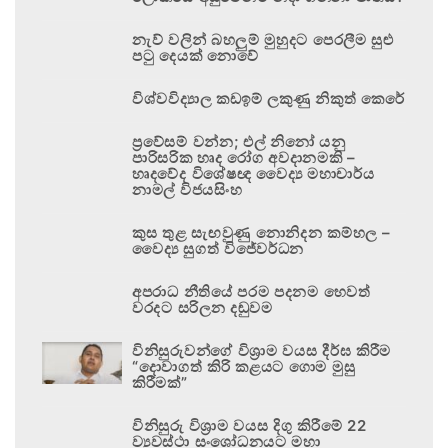
නැව් වලින් බහලුම් මුහුදට පෙරලීම සුළු
පටු දෙයක් නොවේ
විශ්වවිද්‍යාල කඩඉම් ලකුණු නිකුත් කෙරේ
ප්‍රවේසම් වන්න; එල් නිනෝ යනු
පාරිසරික හෘද රෝග අවදානමකි –
හෘදවේද විශේෂඥ වෛද්‍ය මහාචාර්ය
නාමල් විජයසිංහ
කුස තුළ සැඟවුණු නොනිදන කම්හල –
වෛද්‍ය සුගත් විජේවර්ධන
අපරාධ නීතියේ පරම පදනම හෙවත්
වරදට සරිලන දඬුවම
විනිසුරුවන්ගේ විශ්‍රාම වයස දීර්ඝ කිරීම
“දොවාගත් කිරි කළයට ගොම මුසු
කිරීමක්”
විනිසුරු විශ්‍රාම වයස දිගු කිරීමේ 22
ව්‍යවස්ථා සංශෝධනයට මහා