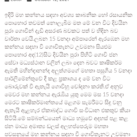
ඉදිරි මහ කන්නය සඳහා අවශ්‍ය කාබනික හෝ රසායනික
පොහොර තවමත් නොලැබීම මත මේ වන විට දිවයින
පුරා ගොවීන් දැඩි අසරණ බවකට පත් ව හිඳින බව
වාර්තා වෙයි.ලබන 15 වනදා අම්පාරෙන් ඇරඹෙන මහ
කන්නය සඳහා වී ගොවිතැනට උවමනා සියළුම
පොහොර අද(12)සිට දිවයින පුරා පිහිටි ගොවි ජන
සේවා මධ්‍යස්ථාන වලින් ලබා දෙන බවට කෘෂිකර්ම
ඇමති මහින්දානන්ද අලුත්ගමගේ මහතා පසුගිය 5 වනදා
පාර්ලිමේන්තුවේ දී කළ ප්‍රකාශය ද මේ වන විට
බොරුවක් වී ඇතැයි ගොවීහු චෝදනා කරති.ඒ අනුව
මෙවර මහ කන්නය ඇරැඹිය යුතු මෙම මස 15 වනදා
මෙරට කෘෂිකර්මාන්තයේ මළගම සැමරීමට සිදු වනු
ඇතැයි ඇළහැර ඒකාබද්ධ ගොවි සංවිධාන එකතුව කියා
සිටියි.මේ සම්බන්ධයෙන් මාධ්‍ය හමුවේ අදහස් පළ කළ
ජන මාධ්‍ය අමාත්‍ය ඩලස් අලහප්පෙරුම මහතා
පවසනුයේ මහ කන්නය සඳහා වී ගොවිතැනට උවමනා