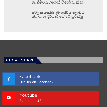
නාහිමිවරුන්ගෙන් විරෝධයක් නෑ
සිරිලක සොබා දම් අසිරිය ලොවට
කියාපාන දිවියන් ගේ දිවි සුරකිමු
SOCIAL SHARE
Facebook
Like us on Facebook
Youtube
Subscribe US