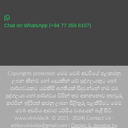
Chat on WhatsApp (+94 77 359 6107)
Copyrights protected: මෙම වෙබ් අඩවියේ පළකරනු
ලබන කිනම් හෝ දෙයකින් යම් පුද්ගලයකුට හෝ
පාර්ශවයකට යම්කිසි අගතියක් සිදුවන්නේ නම් එම
පුද්ගලයා හෝ පාර්ශවය විසින් තම අනන්‍යතාව තහවුරු
කරමින් ඉදිරිපත් කරනු ලබන පිළිතුරු පළකිරීමට මෙම
වෙබ් අඩවිය ආචාර ධර්මීය වශයෙන් බැඳී සිටී.
'www.vinivida.lk' © 2021- 2024| Contact Us -
editor.vinivida@gmail.com |
Design & develop by