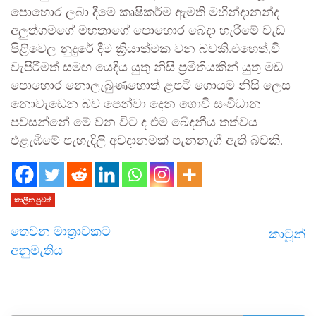
පොහොර ලබා දීමේ කෘෂිකර්ම ඇමති මහින්දානන්ද
අලුත්ගමගේ මහතාගේ පොහොර බෙදා හැරීමේ වැඩ
පිළිවෙල නුදුරේ දීම ක්‍රියාත්මක වන බවකි.එහෙත්,වී
වැපිරීමත් සමඟ යෙදිය යුතු නිසි ප්‍රමිතියකින් යුතු මඩ
පොහොර නොලැබුණහොත් ළපටි ගොයම නිසි ලෙස
නොවැඩෙන බව පෙන්වා දෙන ගොවි සංවිධාන
පවසන්නේ මේ වන විට ද එම ඛේදනීය තත්වය
එළැඹීමේ පැහැදිලි අවදානමක් පැනනැගී ඇති බවකි.
කාලීන පුවත්
තෙවන මාත්‍රාවකට
කාටූන්
අනුමැතිය