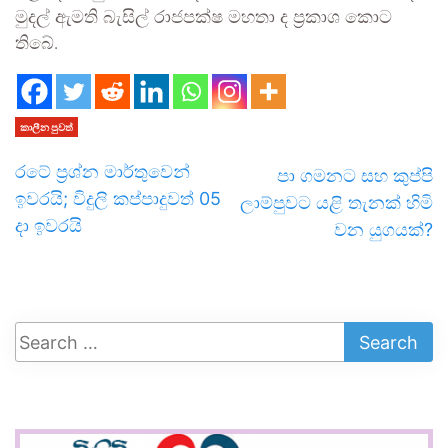
මුදල් ඇමති බැසිල් රාජපක්ෂ මහතා ද ප්‍රකාශ කොට
තිබේ.
කාලීන පුවත්
රටේ ප්‍රශ්න මාර්තුවෙන්
පා ගමනට සහ කුප්පි
ඉවරයි; විදුලි කප්පාදුවත් 05
ලාම්පුවට යළි තැනක් හිමි
දා ඉවරයි
වන යුගයක්?