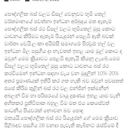
පෞද්ගලික බස් වලට ඩීසල් වෙනුවට භූමි තෙල්
වර්තමානයේ පවත්නා ඉන්ධන අර්බුදය මත ඇතැම්
පෞද්ගලික බස් රථ ඩීසල් වලට භූමිතෙල් මුසු කොට
ධාවනය කිරීමට ඇතැම් රියැදුරන් පෙළඹී ඇති බවක්
වාර්තා වෙයි.ලංකා අයිඕසී සමාගමේ පිරවුම් හල් වල
ඉන්ධන මිල පසුගිය දා නැවතත් ඉහළ යාම මුල් කොට ද
ඔවුන් මෙම ක්‍රියාවට පෙළඹී ඇතැයි කියනු ලැබේ.මෙම
ඩීසල් වලට භූමිතෙල් මුසු කොට ධාවනය බස් රථ
කරවීමෙන් ඉන්ධන සඳහා වැය වන මුදලින් 10%-20%
අතර ප්‍රමාණයක් ඉතිරි කර ගත හැකි බව ඔවුන් පවසතත්
එසේ කිරීම තුළින් බස් රථ වල එන්ජින් ඉක්මනින්
අබලන් වීම හා පරිසරයේ වායු දූෂණය ඉහළ යාම වැනි
අහිතකර ප්‍රතිවිපාක බහුල වීම මත එය කෙසේවත්
සාධනීය පියවරක් නොවන බව පොදු
මතයයි.පෞද්ගලික බස් රථ රියැදුරන් ගේ මෙම ක්‍රියාව
පිළිබඳව පසුගිය 28 වනදා පැවැති කැබිනට් රැස්වීමේ දී