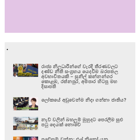
.
රාජ්‍ය නිලධාරීන්ගේ වැරදි තීරණවලට
දණ්ඩ නීති සංග්‍රහය යෙදවීම බරපතල
අවභාවිතයකි – සුනිල් කන්නන්ගර
කොළඹ, රත්නපුර, අම්පාර හිටපු මහ
දිසාපති
ලෝකයේ අඩුවෙන්ම නිදා ගන්නා ජාතිය?
නැව් වලින් බහලුම් මුහුදට පෙරලීම සුළු
පටු දෙයක් නොවේ
ප්‍රවේසම් වන්න; එල් නිනෝ යනු