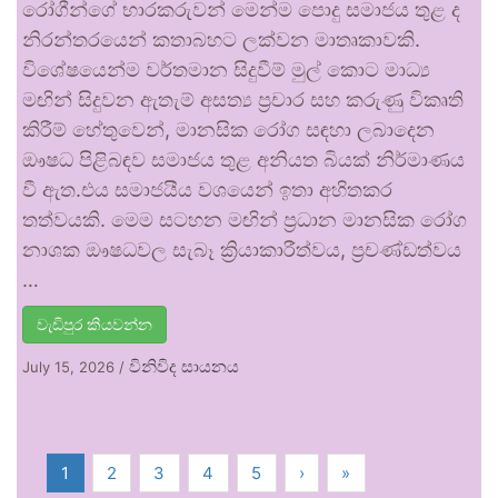
රෝගීන්ගේ භාරකරුවන් මෙන්ම පොදු සමාජය තුළ ද
නිරන්තරයෙන් කතාබහට ලක්වන මාතෘකාවකි.
විශේෂයෙන්ම වර්තමාන සිදුවීම් මුල් කොට මාධ්‍ය
මඟින් සිදුවන ඇතැම් අසත්‍ය ප්‍රචාර සහ කරුණු විකෘති
කිරීම් හේතුවෙන්, මානසික රෝග සඳහා ලබාදෙන
ඖෂධ පිළිබඳව සමාජය තුළ අනියත බියක් නිර්මාණය
වී ඇත.එය සමාජයීය වශයෙන් ඉතා අහිතකර
තත්වයකි. මෙම සටහන මඟින් ප්‍රධාන මානසික රෝග
නාශක ඖෂධවල සැබෑ ක්‍රියාකාරීත්වය, ප්‍රචණ්ඩත්වය
…
වැඩිපුර කියවන්න
විනිවිද සායනය
July 15, 2026
/
1
2
3
4
5
›
»