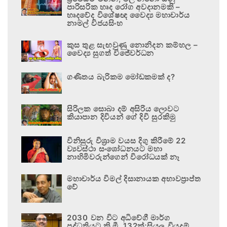
පාරිසරික හෘද රෝග අවදානමකි –
හෘදවේද විශේෂඥ වෛද්‍ය මහාචාර්ය
නාමල් විජයසිංහ
කුස තුළ සැඟවුණු නොනිදන කම්හල –
වෛද්‍ය සුගත් විජේවර්ධන
ගණිතය බැරිකම මෝඩකමක් ද?
සිරිලක සොබා දම් අසිරිය ලොවට
කියාපාන දිවියන් ගේ දිවි සුරකිමු
විනිසුරු විශ්‍රාම වයස දිගු කිරීමේ 22
ව්‍යවස්ථා සංශෝධනයට මහා
නාහිමිවරුන්ගෙන් විරෝධයක් නෑ
මහාචාර්ය විමල් දිසානායක අභාවප්‍රාප්ත
වේ
2030 වන විට අධිවේගී මාර්ග
පද්ධතියට කි.මී. 132ක්;සියලු වියදම්