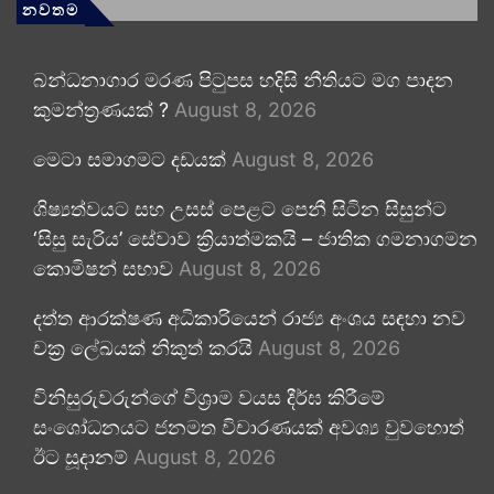
නවතම
බන්ධනාගාර මරණ පිටුපස හදිසි නීතියට මග පාදන
කුමන්ත්‍රණයක් ?
August 8, 2026
මෙටා සමාගමට දඩයක්
August 8, 2026
ශිෂ්‍යත්වයට සහ උසස් පෙළට පෙනී සිටින සිසුන්ට
‘සිසු සැරිය’ සේවාව ක්‍රියාත්මකයි – ජාතික ගමනාගමන
කොමිෂන් සභාව
August 8, 2026
දත්ත ආරක්ෂණ අධිකාරියෙන් රාජ්‍ය අංශය සඳහා නව
චක්‍ර ලේඛයක් නිකුත් කරයි
August 8, 2026
විනිසුරුවරුන්ගේ විශ්‍රාම වයස දීර්ඝ කිරීමේ
සංශෝධනයට ජනමත විචාරණයක් අවශ්‍ය වුවහොත්
ඊට සූදානම්
August 8, 2026