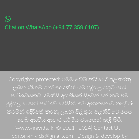
Chat on WhatsApp (+94 77 359 6107)
Copyrights protected: මෙම වෙබ් අඩවියේ පළකරනු
ලබන කිනම් හෝ දෙයකින් යම් පුද්ගලයකුට හෝ
පාර්ශවයකට යම්කිසි අගතියක් සිදුවන්නේ නම් එම
පුද්ගලයා හෝ පාර්ශවය විසින් තම අනන්‍යතාව තහවුරු
කරමින් ඉදිරිපත් කරනු ලබන පිළිතුරු පළකිරීමට මෙම
වෙබ් අඩවිය ආචාර ධර්මීය වශයෙන් බැඳී සිටී.
'www.vinivida.lk' © 2021- 2024| Contact Us -
editor.vinivida@gmail.com |
Design & develop by