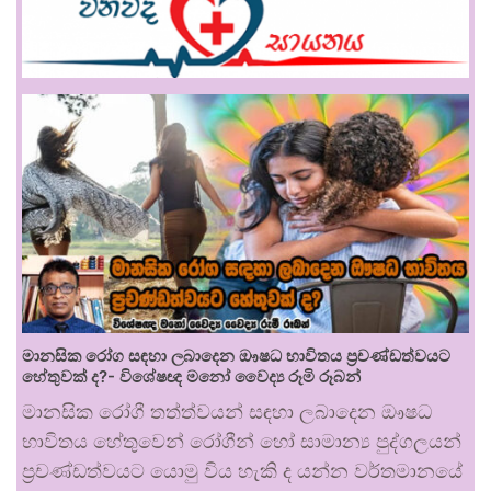
මානසික රෝග සඳහා ලබාදෙන ඖෂධ භාවිතය ප්‍රචණ්ඩත්වයට
හේතුවක් ද?- විශේෂඥ මනෝ වෛද්‍ය රූමි රූබන්
මානසික රෝගී තත්ත්වයන් සඳහා ලබාදෙන ඖෂධ
භාවිතය හේතුවෙන් රෝගීන් හෝ සාමාන්‍ය පුද්ගලයන්
ප්‍රචණ්ඩත්වයට යොමු විය හැකි ද යන්න වර්තමානයේ