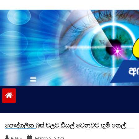
Skip
to
content
vinivida.lk
පෞද්ගලික බස් වලට ඩීසල් වෙනුවට භූමි තෙල්
March 2, 2022
Editor