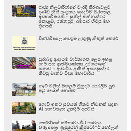
රාජ්‍ය නිලධාරීන්ගේ වැරදි තීරණවලට
දණ්ඩ නීති සංග්‍රහය යෙදවීම බරපතල
අවභාවිතයකි – සුනිල් කන්නන්ගර
කොළඹ, රත්නපුර, අම්පාර හිටපු මහ
දිසාපති
විශ්වවිද්‍යාල කඩඉම් ලකුණු නිකුත් කෙරේ
සුරාබදු ආදායම වාර්තාගත ලෙස ඉහළ
යාම සහ ආත්මභක්ෂක උරගයාගේ
කතාව – ආචාර්ය ප්‍රණීත් අභයසුන්දර
හිටපු මානව විද්‍යා මහාචාර්ය
නැව් වලින් බහලුම් මුහුදට පෙරලීම සුළු
පටු දෙයක් නොවේ
ගොවි ගතට සුවයත් හිතට නිවනත් සදන
AI ගොවිතැන ළඟදීම අපටත්
හෝමර්ගේ සම්භාව්‍ය වීර කාව්‍යය
Odyssey ඇසුරෙන් ක්‍රිස්ටෝෆර් නෝලන්