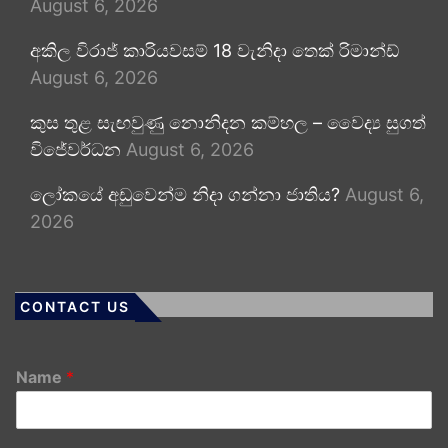
August 6, 2026
අකිල විරාජ් කාරියවසම් 18 වැනිදා තෙක් රිමාන්ඩ්
August 6, 2026
කුස තුළ සැඟවුණු නොනිදන කම්හල – වෛද්‍ය සුගත්
විජේවර්ධන
August 6, 2026
ලෝකයේ අඩුවෙන්ම නිදා ගන්නා ජාතිය?
August 6,
2026
CONTACT US
Name
*