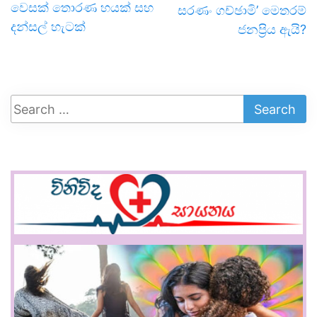
වෙසක් තොරණ හයක් සහ
සරණං ගච්ඡාමි’ මෙතරම්
දන්සල් හැටක්
ජනප්‍රිය ඇයි?