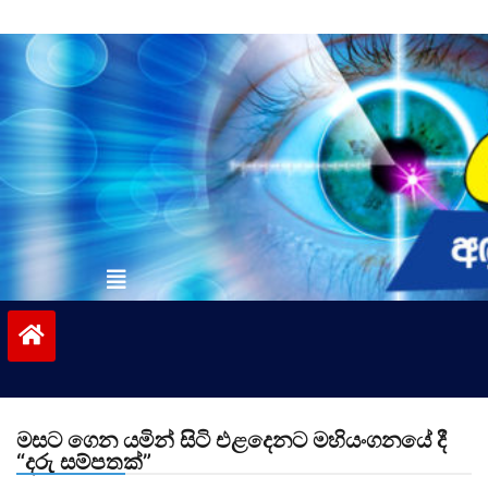
Skip
to
content
vinivida.lk
මසට ගෙන යමින් සිටි එළදෙනට මහියංගනයේ දී
“දරු සම්පතක්”