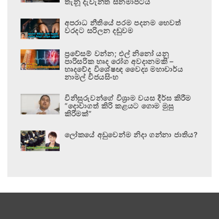
තැනූ දැවැන්ත සිනමාපටය
අපරාධ නීතියේ පරම පදනම හෙවත්
වරදට සරිලන දඬුවම
ප්‍රවේසම් වන්න; එල් නිනෝ යනු
පාරිසරික හෘද රෝග අවදානමකි –
හෘදවේද විශේෂඥ වෛද්‍ය මහාචාර්ය
නාමල් විජයසිංහ
විනිසුරුවන්ගේ විශ්‍රාම වයස දීර්ඝ කිරීම
“දොවාගත් කිරි කළයට ගොම මුසු
කිරීමක්”
ලෝකයේ අඩුවෙන්ම නිදා ගන්නා ජාතිය?