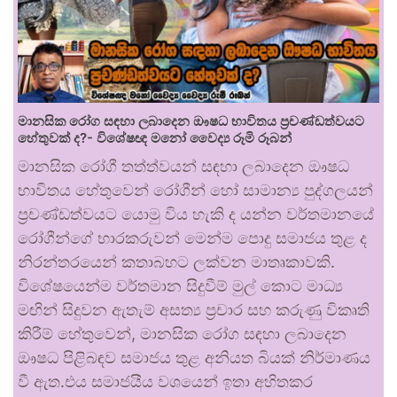
මානසික රෝග සඳහා ලබාදෙන ඖෂධ භාවිතය ප්‍රචණ්ඩත්වයට
හේතුවක් ද?- විශේෂඥ මනෝ වෛද්‍ය රූමි රූබන්
මානසික රෝගී තත්ත්වයන් සඳහා ලබාදෙන ඖෂධ
භාවිතය හේතුවෙන් රෝගීන් හෝ සාමාන්‍ය පුද්ගලයන්
ප්‍රචණ්ඩත්වයට යොමු විය හැකි ද යන්න වර්තමානයේ
රෝගීන්ගේ භාරකරුවන් මෙන්ම පොදු සමාජය තුළ ද
නිරන්තරයෙන් කතාබහට ලක්වන මාතෘකාවකි.
විශේෂයෙන්ම වර්තමාන සිදුවීම් මුල් කොට මාධ්‍ය
මඟින් සිදුවන ඇතැම් අසත්‍ය ප්‍රචාර සහ කරුණු විකෘති
කිරීම් හේතුවෙන්, මානසික රෝග සඳහා ලබාදෙන
ඖෂධ පිළිබඳව සමාජය තුළ අනියත බියක් නිර්මාණය
වී ඇත.එය සමාජයීය වශයෙන් ඉතා අහිතකර