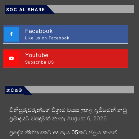
SOCIAL SHARE
Facebook
Like us on Facebook
Youtube
Subscribe US
නවතම
විනිසුරුවරුන්ගේ විශ්‍රාම වයස ඉහළ දැමීමෙන් නඩු
ප්‍රමාදයට විසඳුමක් නැහැ
August 6, 2026
ප්‍රදේශ කිහිපයකට අද පැය 05කට ජලය කැපේ