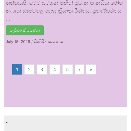
තත්වයකි. මෙම සටහන මඟින් ප්‍රධාන මානසික රෝග
නාශක ඖෂධවල සැබෑ ක්‍රියාකාරීත්වය, ප්‍රචණ්ඩත්වය
…
වැඩිපුර කියවන්න
විනිවිද සායනය
July 15, 2026
/
1
2
3
4
5
›
»
.