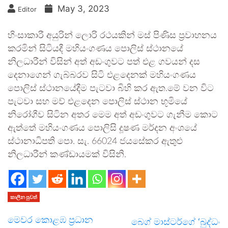
May 3, 2023
Editor
හිංසාකාරී අයුරින් ලොරි රථයකින් මස් පිණිස ප්‍රවාහනය
කරමින් සිටියදී මහියංගණය පොලිස් ස්ථානයේ
නිලධාරීන් විසින් අත් අඩංගුවට පත් එළ ගවයන් දස
දෙනාගෙන් ගැබ්බරව සිටි එළදෙනක් මහියංගණය
පොලිස් ස්ථානයේදීම පැටවා බිහි කර ඇත.මේ වන විට
පැටවා සහ මව් එළදෙන පොලිස් ස්ථාන භූමියේ
නිරෝගීව සිටින අතර මෙම අත් අඩංගුවට ගැනීම කොට
ඇත්තේ මහියංගණය පොලිසි දූෂණ මර්දන අංශයේ
ස්ථානාධිපති පො. සැ. 66024 ජයසේකර ඇතුළු
නිලධාරීන් කණ්ඩායමක් විසිනි.
කාලීන පුවත්
මෙවර කොළඹ ප්‍රධාන
බෙග් මාස්ටර්ගේ ‘බුද්ධං