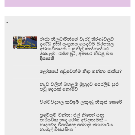
.
රාජ්‍ය නිලධාරීන්ගේ වැරදි තීරණවලට
දණ්ඩ නීති සංග්‍රහය යෙදවීම බරපතල
අවභාවිතයකි – සුනිල් කන්නන්ගර
කොළඹ, රත්නපුර, අම්පාර හිටපු මහ
දිසාපති
ලෝකයේ අඩුවෙන්ම නිදා ගන්නා ජාතිය?
නැව් වලින් බහලුම් මුහුදට පෙරලීම සුළු
පටු දෙයක් නොවේ
විශ්වවිද්‍යාල කඩඉම් ලකුණු නිකුත් කෙරේ
ප්‍රවේසම් වන්න; එල් නිනෝ යනු
පාරිසරික හෘද රෝග අවදානමකි –
හෘදවේද විශේෂඥ වෛද්‍ය මහාචාර්ය
නාමල් විජයසිංහ