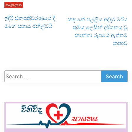
කාලීන පුවත්
ඉදිරි ජනපතිවරණයේ දී
කඳානේ පල්ලිය අද්දර මරිය
මගේ සහාය රනිල්ටයි
තුමිය ලෙසින් දර්ශනය වූ
කාන්තා රූපයේ ඇත්තම
කතාව