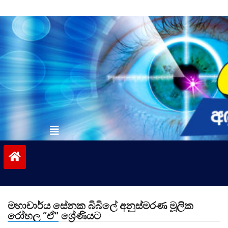
Skip
to
content
vinivida.lk
මහාචාර්ය සේනක බිබිලේ අනුස්මරණ මූලික
රෝහල “ඒ” ශ්‍රේණියට