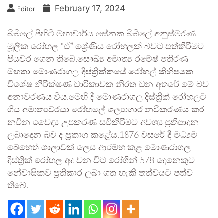
February 17, 2024
Editor
බිබිලේ පිහිටි මහාචාර්ය සේනක බිබිලේ අනුස්මරණ
මූලික රෝහල “ඒ” ශ්‍රේණිය රෝහලක් බවට පත්කිරීමට
පියවර ගෙන තිබේ.සෞඛ්‍ය අමාත්‍ය රමේෂ් පතිරණ
මහතා මොණරාගල දිස්ත්‍රික්කයේ රෝහල් කිහිපයක
විශේෂ නිරීක්ෂණ චාරිකාවක නිරත වන අතරේ මේ බව
අනාවරණය විය.මෙහි දී මොණරාගල දිස්ත්‍රික් රෝහලට
ගිය අමාත්‍යවරයා රෝහලේ ශල්‍යාගාර නවීකරණය කර
නවීන වෛද්‍ය උපකරණ සවිකිරීමට අවශ්‍ය ප්‍රතිපාදන
ලබාදෙන බව ද ප්‍රකාශ කළේය.1876 වසරේ දී මධ්‍යම
බෙහෙත් ශාලාවක් ලෙස ආරම්භ කළ මොණරාගල
දිස්ත්‍රික් රෝහල අද වන විට රෝගීන් 578 දෙනෙකුට
නේවාසිකව ප්‍රතිකාර ලබා ගත හැකි තත්වයට පත්ව
තිබේ.