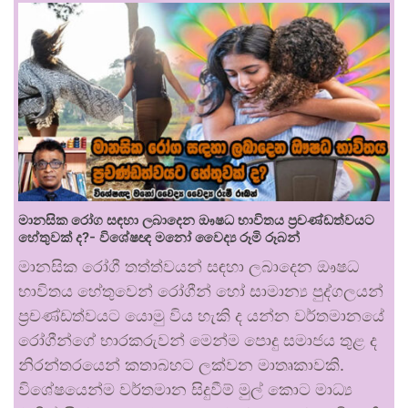
මානසික රෝග සඳහා ලබාදෙන ඖෂධ භාවිතය ප්‍රචණ්ඩත්වයට
හේතුවක් ද?- විශේෂඥ මනෝ වෛද්‍ය රූමි රූබන්
මානසික රෝගී තත්ත්වයන් සඳහා ලබාදෙන ඖෂධ
භාවිතය හේතුවෙන් රෝගීන් හෝ සාමාන්‍ය පුද්ගලයන්
ප්‍රචණ්ඩත්වයට යොමු විය හැකි ද යන්න වර්තමානයේ
රෝගීන්ගේ භාරකරුවන් මෙන්ම පොදු සමාජය තුළ ද
නිරන්තරයෙන් කතාබහට ලක්වන මාතෘකාවකි.
විශේෂයෙන්ම වර්තමාන සිදුවීම් මුල් කොට මාධ්‍ය