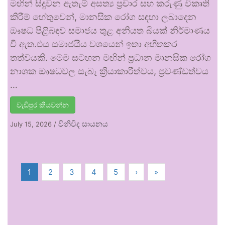
මඟින් සිදුවන ඇතැම් අසත්‍ය ප්‍රචාර සහ කරුණු විකෘති
කිරීම් හේතුවෙන්, මානසික රෝග සඳහා ලබාදෙන
ඖෂධ පිළිබඳව සමාජය තුළ අනියත බියක් නිර්මාණය
වී ඇත.එය සමාජයීය වශයෙන් ඉතා අහිතකර
තත්වයකි. මෙම සටහන මඟින් ප්‍රධාන මානසික රෝග
නාශක ඖෂධවල සැබෑ ක්‍රියාකාරීත්වය, ප්‍රචණ්ඩත්වය
…
වැඩිපුර කියවන්න
විනිවිද සායනය
July 15, 2026
/
1
2
3
4
5
›
»