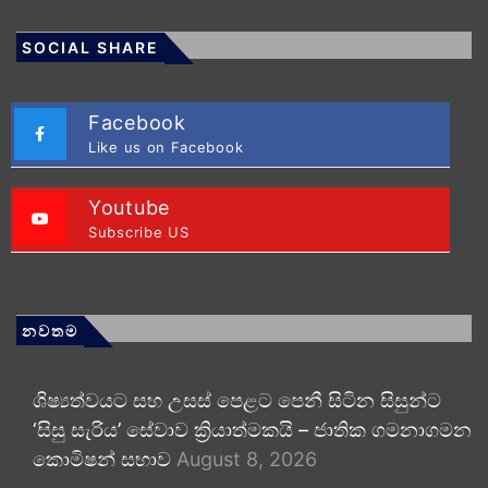
SOCIAL SHARE
Facebook
Like us on Facebook
Youtube
Subscribe US
නවතම
ශිෂ්‍යත්වයට සහ උසස් පෙළට පෙනී සිටින සිසුන්ට
‘සිසු සැරිය’ සේවාව ක්‍රියාත්මකයි – ජාතික ගමනාගමන
කොමිෂන් සභාව
August 8, 2026