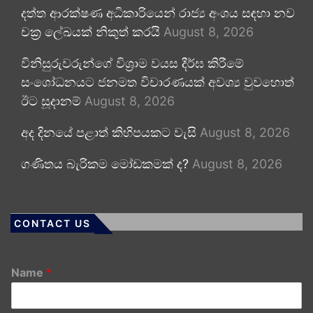
දත්ත ආරක්ෂණ අධිකාරියෙන් රාජ්‍ය අංශය සඳහා නව
චක්‍ර ලේඛයක් නිකුත් කරයි
August 8, 2026
විනිසුරුවරුන්ගේ විශ්‍රාම වයස දීර්ඝ කිරීමේ
සංශෝධනයට ජනමත විචාරණයක් අවශ්‍ය වුවහොත්
ඊට සූදානම්
August 8, 2026
අද දිනයේ පළාත් කිහිපයකට වැසි
August 8, 2026
ගණිතය බැරිකම මෝඩකමක් ද?
August 8, 2026
CONTACT US
Name
*