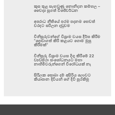
කුස තුළ සැඟවුණු නොනිදන කම්හල –
වෛද්‍ය සුගත් විජේවර්ධන
අපරාධ නීතියේ පරම පදනම හෙවත්
වරදට සරිලන දඬුවම
විනිසුරුවන්ගේ විශ්‍රාම වයස දීර්ඝ කිරීම
“දොවාගත් කිරි කළයට ගොම මුසු
කිරීමක්”
විනිසුරු විශ්‍රාම වයස දිගු කිරීමේ 22
ව්‍යවස්ථා සංශෝධනයට මහා
නාහිමිවරුන්ගෙන් විරෝධයක් නෑ
සිරිලක සොබා දම් අසිරිය ලොවට
කියාපාන දිවියන් ගේ දිවි සුරකිමු