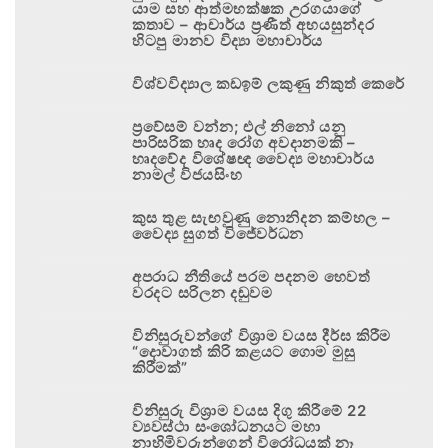
යාම සහ ආත්මභක්ෂක උරගයාගේ
කතාව – ආචාර්ය ප්‍රණීත් අභයසුන්දර
හිටපු මානව විද්‍යා මහාචාර්ය
විශ්වවිද්‍යාල කඩඉම් ලකුණු නිකුත් කෙරේ
ප්‍රවේසම් වන්න; එල් නිනෝ යනු
පාරිසරික හෘද රෝග අවදානමකි –
හෘදවේද විශේෂඥ වෛද්‍ය මහාචාර්ය
නාමල් විජයසිංහ
කුස තුළ සැඟවුණු නොනිදන කම්හල –
වෛද්‍ය සුගත් විජේවර්ධන
අපරාධ නීතියේ පරම පදනම හෙවත්
වරදට සරිලන දඬුවම
විනිසුරුවන්ගේ විශ්‍රාම වයස දීර්ඝ කිරීම
“දොවාගත් කිරි කළයට ගොම මුසු
කිරීමක්”
විනිසුරු විශ්‍රාම වයස දිගු කිරීමේ 22
ව්‍යවස්ථා සංශෝධනයට මහා
නාහිමිවරුන්ගෙන් විරෝධයක් නෑ