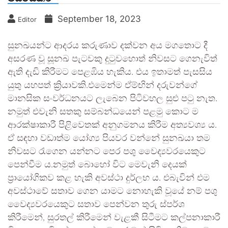
September 18, 2023
Editor
සුනඛයන්ට ආදරය කරුණාව දක්වන අය මගතොට දී
අසරණ වූ සූනඛ පැටවකු දුටුවහොත් නිවසට ගෙනැවිත්
ඇති දැඩි කිරීමට පෙළඹිය හැකිය. එය ඉතාමත් පැසසිය
යුතු යහපත් ක්‍රියාවකි.එමෙන්ම ඒම්ඟින් දරුවන්ගේ
මානසික සංවර්ධනයට ලැබෙන පිටිවහල සුළු පටු නැත.
නමුත් එවැනි සතකු සම්බන්ධයෙන් පළමු කොට ම
ආරක්ෂාකාරී පිළිවෙතක් අනුගමනය කිරීම අත්‍යවශ්‍ය ය.
ඒ සඳහා වඩාත්ම යෝග්‍ය පියවර වන්නේ සුනඛයා තම
නිවසට රැගෙන යන්නට පෙර පශු වෛද්‍යවරයෙකුට
පෙන්වීම ය.නමුත් බොහෝ විට මෙවැනි දෙයක්
ප්‍රායෝගිකව කළ හැකි අවස්ථා දුර්ලභ ය. එබැවින් එම
අවස්ථාවේ සතාව ගෙන යාමට නොහැකි වූයේ නම් පශු
වෛද්‍යවරයෙකුට සතාව පෙන්වන තුරු ස්පර්ශ
කිරීමෙන්, සුරතල් කිරීමෙන් වැළකී සිටීමට කල්පනාකාරී