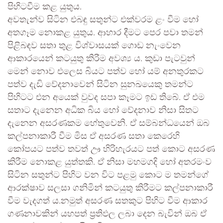
පිහිටවීම කළ යුතුය.
අවතැන්ව සිටින එබඳු සතුන්ට එක්වරම ළං වීම හෝ
අතගෑම නොකළ යුතුය. ආහාර දීමට පෙර පවා තමන්
පිළිබඳව සතා තුළ විශ්වාසයක් ගොඩ නැංවෙන
ආකාරයෙන් කටයුතු කිරීම අවශ්‍ය ය. කුඩා පැටවුන්
මෙන් නොව එලෙස බියට පත්ව හෝ යම් අනතුරකට
පත්ව දැඩි වේදනාවෙන් සිටින සුනඛයෙකු තමන්ට
පිහිටට එන අයෙක් වුවද සපා කෑමට ඉඩ තිබේ. ඒ එම
සතාට දැනෙන අධික බිය හෝ වේදනාව නිසා සිතට
දැනෙන අසරණකම හේතුවෙනි. ඒ සම්බන්ධයෙන් ඔබ
කල්පනාකාරී වීම මිස ඒ අසරණ සතා කෙරෙහි
කෝපයට පත්ව තවත් ඌ හිරිහැරයට පත් කොට අසරණ
කිරීම නොකළ යුත්තකි. ඒ නිසා මහමගදි හෝ අතරමංව
සිටින සතුන්ට පිහිට වන විට පළමු කොට ම තමන්ගේ
ආරක්ෂාව සලසා ගනිමින් කටයුතු කිරීමට කල්පනාකාරී
වීම වැදගත් ය.නමුත් අසරණ සතකුට පිහිට වීම ආකාර
ගණනාවකින් යහපත් ප්‍රතිඵල ලබා දෙන බැවින් ඔබ ඒ