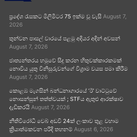
ප්‍රදේශ රැසකට මිලිමීටර 75 ඉක්ම වූ වැසි
August 7,
2026
තුන්වන පාසල් වාරයේ පළමු අදියර අදින් අවසන්
August 7, 2026
ජාත්‍යන්තරය හමුවේ සිදු කරන හිතුවක්කාරකමක්
නොවිය යුතු විනිසුරුවන්ගේ විශ්‍රාම වයස පමා කිරීම
August 7, 2026
කොළඹ මැගසින් බන්ධනාගාරයේ ‘ඊ’ වාට්ටුවේ
නොසන්සුන් තත්ත්වයක් ; STFය ඇතුළු ආරක්ෂාව
දැඩිකරයි
August 7, 2026
නීතිවිරෝධී වෙබ් අඩවි 24ක් ලංකාව තුළ වහාම
ක්‍රියාත්මකවන පරිදි තහනම්
August 6, 2026