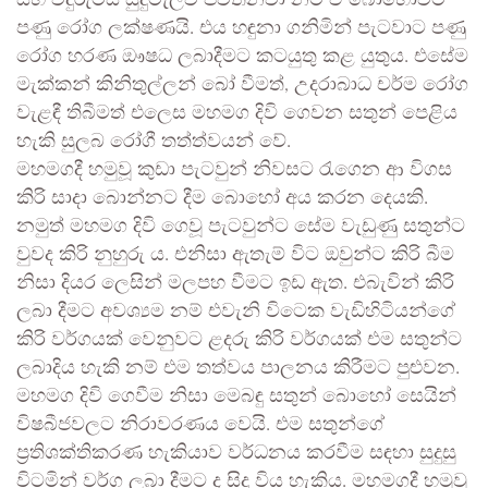
සහ විදුරුමස් සුදුමැලිව පවතිනවා නම් ඒ බොහෝවිට
පණු රෝග ලක්ෂණයි. එය හඳුනා ගනිමින් පැටවාට පණු
රෝග හරණ ඖෂධ ලබාදීමට කටයුතු කළ යුතුය. එසේම
මැක්කන් කිනිතුල්ලන් බෝ වීමත්, උදරාබාධ චර්ම රෝග
වැළඳී තිබීමත් එලෙස මහමග දිවි ගෙවන සතුන් පෙළිය
හැකි සුලබ රෝගී තත්ත්වයන් වේ.
මහමගදී හමුවූ කුඩා පැටවුන් නිවසට රැගෙන ආ විගස
කිරි සාදා බොන්නට දීම බොහෝ අය කරන දෙයකි.
නමුත් මහමග දිවි ගෙවූ පැටවුන්ට සේම වැඩුණු සතුන්ට
වුවද කිරි නුහුරු ය. එනිසා ඇතැම් විට ඔවුන්ට කිරි බීම
නිසා දියර ලෙසින් මලපහ වීමට ඉඩ ඇත. එබැවින් කිරි
ලබා දීමට අවශ්‍යම නම් එවැනි විටෙක වැඩිහිටියන්ගේ
කිරි වර්ගයක් වෙනුවට ළදරු කිරි වර්ගයක් එම සතුන්ට
ලබාදිය හැකි නම් එම තත්වය පාලනය කිරීමට පුළුවන.
මහමග දිවි ගෙවීම නිසා මෙබඳු සතුන් බොහෝ සෙයින්
විෂබීජවලට නිරාවරණය වෙයි. එම සතුන්ගේ
ප්‍රතිශක්තිකරණ හැකියාව වර්ධනය කරවීම සඳහා සුදුසු
විටමින් වර්ග ලබා දීමට ද සිදු විය හැකිය. මහමගදී හමුවූ