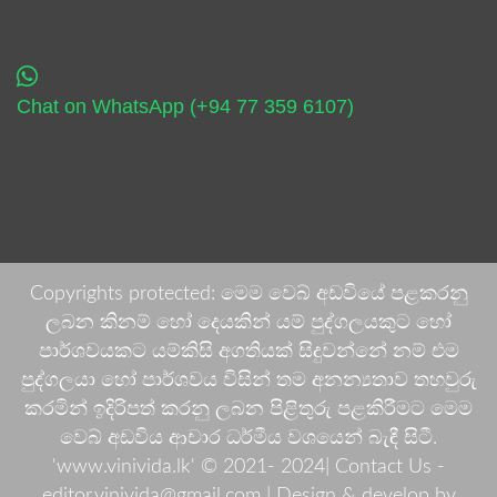
Chat on WhatsApp (+94 77 359 6107)
Copyrights protected: මෙම වෙබ් අඩවියේ පළකරනු
ලබන කිනම් හෝ දෙයකින් යම් පුද්ගලයකුට හෝ
පාර්ශවයකට යම්කිසි අගතියක් සිදුවන්නේ නම් එම
පුද්ගලයා හෝ පාර්ශවය විසින් තම අනන්‍යතාව තහවුරු
කරමින් ඉදිරිපත් කරනු ලබන පිළිතුරු පළකිරීමට මෙම
වෙබ් අඩවිය ආචාර ධර්මීය වශයෙන් බැඳී සිටී.
'www.vinivida.lk' © 2021- 2024| Contact Us -
editor.vinivida@gmail.com |
Design & develop by