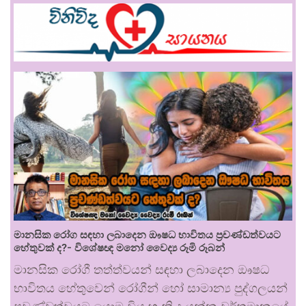
මානසික රෝග සඳහා ලබාදෙන ඖෂධ භාවිතය ප්‍රචණ්ඩත්වයට
හේතුවක් ද?- විශේෂඥ මනෝ වෛද්‍ය රූමි රූබන්
මානසික රෝගී තත්ත්වයන් සඳහා ලබාදෙන ඖෂධ
භාවිතය හේතුවෙන් රෝගීන් හෝ සාමාන්‍ය පුද්ගලයන්