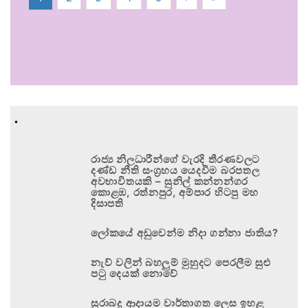
.
රාජ්‍ය නිලධාරීන්ගේ වැරදි තීරණවලට
දණ්ඩ නීති සංග්‍රහය යෙදවීම බරපතල
අවභාවිතයකි – සුනිල් කන්නන්ගර
කොළඹ, රත්නපුර, අම්පාර හිටපු මහ
දිසාපති
ලෝකයේ අඩුවෙන්ම නිදා ගන්නා ජාතිය?
නැව් වලින් බහලුම් මුහුදට පෙරලීම සුළු
පටු දෙයක් නොවේ
සුරාබදු ආදායම වාර්තාගත ලෙස ඉහළ