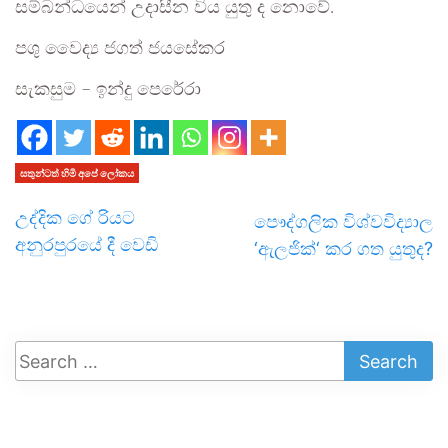
සම්බන්ධයෙන් උදාසීන විය යුතු ද නොවේ.
පශු වෛද්‍ය ජගත් ජයසේකර
සැකසුම – ඉන්දු පෙරේරා
සතුන්ටත් හිමි අපේ ලෝකය
උද්දික ගේ රියට
පෞද්ගලික විශ්වවිද්‍යාල
අනුරපුරයේ දී වෙඩි
‘ඇලජික්‘ කර ගත යුතුද?