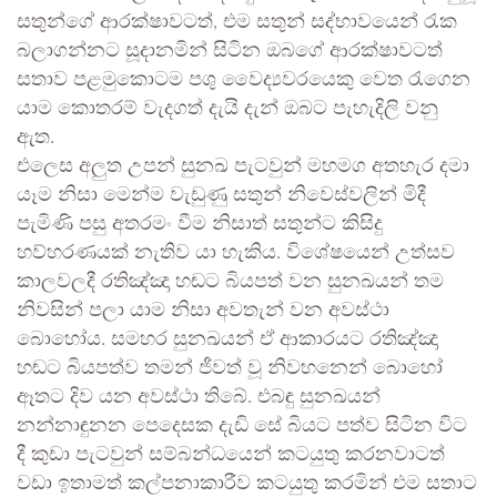
සතුන්ගේ ආරක්ෂාවටත්, එම සතුන් සද්භාවයෙන් රැක
බලාගන්නට සූදානමින් සිටින ඔබගේ ආරක්ෂාවටත්
සතාව පළමුකොටම පශු වෛද්‍යවරයෙකු වෙත රැගෙන
යාම කොතරම් වැදගත් දැයි දැන් ඔබට පැහැදිලි වනු
ඇත.
එලෙස අලුත උපන් සුනඛ පැටවුන් මහමග අතහැර දමා
යෑම නිසා මෙන්ම වැඩුණු සතුන් නිවෙස්වලින් මිදී
පැමිණි පසු අතරමං වීම නිසාත් සතුන්ට කිසිදු
හව්හරණයක් නැතිව යා හැකිය. විශේෂයෙන් උත්සව
කාලවලදී රතිඤ්ඤා හඬට බියපත් වන සුනඛයන් තම
නිවසින් පලා යාම නිසා අවතැන් වන අවස්ථා
බොහෝය. සමහර සුනඛයන් ඒ ආකාරයට රතිඤ්ඤා
හඬට බියපත්ව තමන් ජීවත් වූ නිවහනෙන් බොහෝ
ඈතට දිව යන අවස්ථා තිබේ. එබඳු සුනඛයන්
නන්නාඳුනන පෙදෙසක දැඩි සේ බියට පත්ව සිටින විට
දී කුඩා පැටවුන් සම්බන්ධයෙන් කටයුතු කරනවාටත්
වඩා ඉතාමත් කල්පනාකාරීව කටයුතු කරමින් එම සතාට