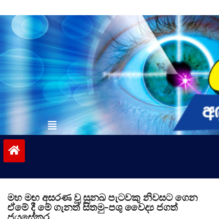
Skip
to
content
vinivida.lk
මහ මඟ අසරණ වූ සුනඛ පැටවකු නිවසට ගෙන
ඒමේ දී මේ ගැනත් සිතමු-පශු වෛද්‍ය ජගත්
ජයසේකර