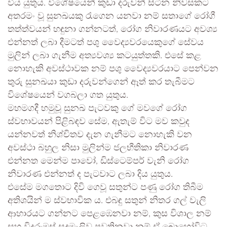
විය යුතුය. විශේෂයෙන් කුඩා දරුවන් සිටින නිවසකට
අතරමං වූ සුනඛයකු රැගෙන යනවා නම් සතාගේ රෝගී
තත්ත්වයන් හඳුනා ගන්නටත්, රෝග නිවාරණයට අවශ්‍ය
එන්නත් ලබා දීමටත් පශු වෛද්‍යවරයෙකුගේ සේවය
මුලින් ලබා ගැනීම අත්‍යවශ්‍ය කටයුත්තකි. එසේ කළ
නොහැකි අවස්ථාවක නම් පශු වෛද්‍යවරයාට පෙන්වන
තුරු සුනඛයා කුඩා දරුවන්ගෙන් ඈත් කර තැබීමට
විශේෂයෙන් වගබලා ගත යුතුය.
මහමගදී හමුවූ සුනඛ පැටවකු ගේ මවගේ රෝග
ස්වභාවයන් පිළිබඳව සේම, ඇතැම් විට මව කවුද
යන්නවත් නිශ්චිතව දැන ගැනීමට නොහැකි වන
අවස්ථා බහුල නිසා මුලින්ම ජලභීතිකා නිවාරණ
එන්නත මෙන්ම පාවෝ, ඩිස්ටෙම්පර් වැනි රෝග
නිවාරණ එන්නත් ද පැටවාට ලබා දිය යුතුය.
එසේම මගතොට දිවි ගෙවූ සතුන්ට පණු රෝග තිබීම
අතිශයින් ම ස්වභාවික ය. එබඳු සතුන් නිතර ගල් වැලි
ආහාරයට ගන්නට පෙළඹෙනවා නම්, කුස විශාල නම්