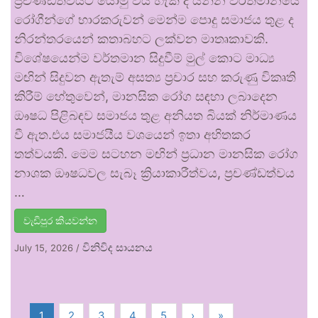
ප්‍රචණ්ඩත්වයට යොමු විය හැකි ද යන්න වර්තමානයේ
රෝගීන්ගේ භාරකරුවන් මෙන්ම පොදු සමාජය තුළ ද
නිරන්තරයෙන් කතාබහට ලක්වන මාතෘකාවකි.
විශේෂයෙන්ම වර්තමාන සිදුවීම් මුල් කොට මාධ්‍ය
මඟින් සිදුවන ඇතැම් අසත්‍ය ප්‍රචාර සහ කරුණු විකෘති
කිරීම් හේතුවෙන්, මානසික රෝග සඳහා ලබාදෙන
ඖෂධ පිළිබඳව සමාජය තුළ අනියත බියක් නිර්මාණය
වී ඇත.එය සමාජයීය වශයෙන් ඉතා අහිතකර
තත්වයකි. මෙම සටහන මඟින් ප්‍රධාන මානසික රෝග
නාශක ඖෂධවල සැබෑ ක්‍රියාකාරීත්වය, ප්‍රචණ්ඩත්වය
…
වැඩිපුර කියවන්න
විනිවිද සායනය
July 15, 2026
/
1
2
3
4
5
›
»