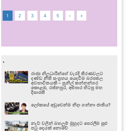
1
2
3
4
5
›
»
.
රාජ්‍ය නිලධාරීන්ගේ වැරදි තීරණවලට
දණ්ඩ නීති සංග්‍රහය යෙදවීම බරපතල
අවභාවිතයකි – සුනිල් කන්නන්ගර
කොළඹ, රත්නපුර, අම්පාර හිටපු මහ
දිසාපති
ලෝකයේ අඩුවෙන්ම නිදා ගන්නා ජාතිය?
නැව් වලින් බහලුම් මුහුදට පෙරලීම සුළු
පටු දෙයක් නොවේ