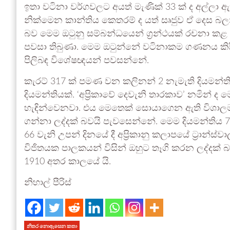
ඉතා වටිනා වර්ගවලට අයත් මැණික් 33 ක් ද අල්ලා ඇ
නික්මෙන කාන්තිය කෙතරම් ද යත් සෘජුව ඒ දෙස බලා
බව මෙම ඔටුනු සම්බන්ධයෙන් ග්‍රන්ථයක් රචනා කළ
පවසා තිබුණා. මෙම ඔටුන්නේ වටිනාකම ගණනය කිර
පිලිබඳ විශේෂඥයන් පවසන්නේ.
කැරට් 317 ක් පමණ වන කලිනන් 2 නැමැති දියමන්ත
දියමන්තියක්. ‘අප්‍රිකාවේ දෙවැනි තාරකාව’ නමින් ද 
හැඳින්වෙනවා. එය මෙතෙක් සොයාගෙන ඇති විශාලම
ගන්නා ලද්දක් බවයි පැවසෙන්නේ. මෙම දියමන්තිය 7 
66 වැනි උපන් දිනයේ දී අප්‍රිකානු කලාපයේ ට්‍රාන්ස්ව
විජිතයක පාලකයන් විසින් ඔහුට තෑගි කරන ලද්දක් බව
1910 අතර කාලයේ යි.
නිහාල් පීරිස්
නිතර නොඇසෙන කතා