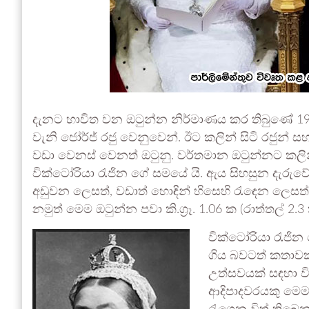
දැනට භාවිත වන ඔටුන්න නිර්මාණය කර තිබුණේ 1937
වැනි ජෝර්ජ් රජු වෙනුවෙන්. ඊට කලින් සිටි රජුන්
වඩා වෙනස් වෙනත් ඔටුනු. වර්තමාන ඔටුන්නට කලි
වික්ටෝරියා රැජින ගේ සමයේ යි. ඇය සිහසුන දැරුව
අඩුවන ලෙසත්, වඩාත් හොඳින් හිසෙහි රැඳෙන ලෙ
නමුත් මෙම ඔටුන්න පවා කි.ග්‍රෑ. 1.06 ක (රාත්තල් 2.3
වික්ටෝරියා රැජින
ගිය බවටත් කතාවක
උත්සවයක් සඳහා වි
ආදිපාදවරයකු මෙ