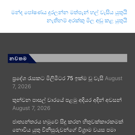
මන්ද පෝෂණය දුරලන්න මත්පැන් හල් වැසිය යුතුයි
නැතිනම් අරක්කු මිල අඩු කළ යුතුයි
නවතම
ප්‍රදේශ රැසකට මිලිමීටර 75 ඉක්ම වූ වැසි
August
7, 2026
තුන්වන පාසල් වාරයේ පළමු අදියර අදින් අවසන්
August 7, 2026
ජාත්‍යන්තරය හමුවේ සිදු කරන හිතුවක්කාරකමක්
නොවිය යුතු විනිසුරුවන්ගේ විශ්‍රාම වයස පමා