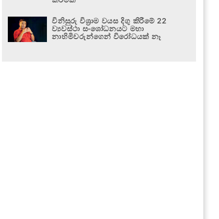
විනිසුරු විශ්‍රාම වයස දිගු කිරීමේ 22
ව්‍යවස්ථා සංශෝධනයට මහා
නාහිමිවරුන්ගෙන් විරෝධයක් නෑ