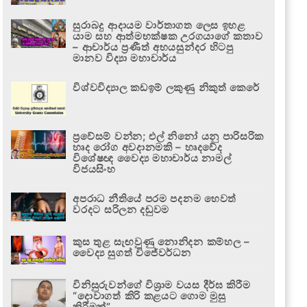
සුරාබදු ආදායම වාර්තාගත ලෙස ඉහළ
යාම සහ ආත්මභක්ෂක උරගයාගේ කතාව
– ආචාර්ය ප්‍රණීත් අභයසුන්දර හිටපු
මානව විද්‍යා මහාචාර්ය
විශ්වවිද්‍යාල කඩඉම් ලකුණු නිකුත් කෙරේ
ප්‍රවේසම් වන්න; එල් නිනෝ යනු පාරිසරික
හෘද රෝග අවදානමකි – හෘදවේද
විශේෂඥ වෛද්‍ය මහාචාර්ය නාමල්
විජයසිංහ
අපරාධ නීතියේ පරම පදනම හෙවත්
වරදට සරිලන දඬුවම
කුස තුළ සැඟවුණු නොනිදන කම්හල –
වෛද්‍ය සුගත් විජේවර්ධන
විනිසුරුවන්ගේ විශ්‍රාම වයස දීර්ඝ කිරීම
“දොවාගත් කිරි කළයට ගොම මුසු
කිරීමක්”