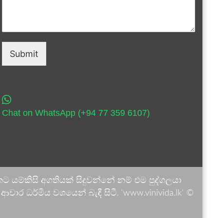
Submit
Chat on WhatsApp (+94 77 359 6107)
 යම්කිසි අගතියක් සිදුවන්නේ නම් එම පුද්ගලයා
ාර ධර්මීය වශයෙන් බැඳී සිටී. 'www.vinivida.lk' ©