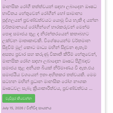
මානසික රෝගී තත්ත්වයන් සඳහා ලබාදෙන ඖෂධ
භාවිතය හේතුවෙන් රෝගීන් හෝ සාමාන්‍ය
පුද්ගලයන් ප්‍රචණ්ඩත්වයට යොමු විය හැකි ද යන්න
වර්තමානයේ රෝගීන්ගේ භාරකරුවන් මෙන්ම
පොදු සමාජය තුළ ද නිරන්තරයෙන් කතාබහට
ලක්වන මාතෘකාවකි. විශේෂයෙන්ම වර්තමාන
සිදුවීම් මුල් කොට මාධ්‍ය මඟින් සිදුවන ඇතැම්
අසත්‍ය ප්‍රචාර සහ කරුණු විකෘති කිරීම් හේතුවෙන්,
මානසික රෝග සඳහා ලබාදෙන ඖෂධ පිළිබඳව
සමාජය තුළ අනියත බියක් නිර්මාණය වී ඇත.එය
සමාජයීය වශයෙන් ඉතා අහිතකර තත්වයකි. මෙම
සටහන මඟින් ප්‍රධාන මානසික රෝග නාශක
ඖෂධවල සැබෑ ක්‍රියාකාරීත්වය, ප්‍රචණ්ඩත්වය …
වැඩිපුර කියවන්න
විනිවිද සායනය
July 15, 2026
/