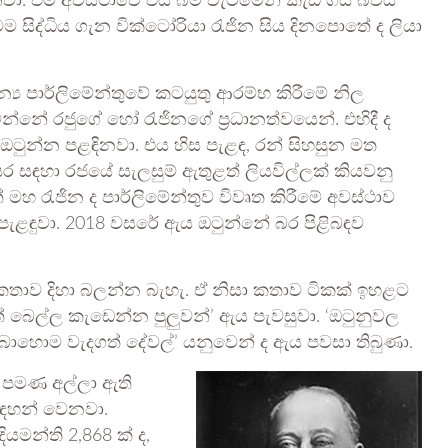
වා. එම අවස්ථාවේ එය බිම වැටීමෙන් කැඩී ගිය බවයි
 සිද්ධිය ගැන වික්ටෝරියා රැජින සිය දිනපොතේ ද ලියා
න්‍ය පාර්ලිමේන්තුවේ කටයුතු ආරම්භ කිරීමේ නිල
්නේ රජුගේ හෝ රැජිනගේ ප්‍රධානත්වයෙන්. එහිදී ද
ටුන්න පළඳිනවා. එය හිස පැළඳ, රන් සිහසුන මත
සර සඳහා රජයේ සැලසුම් ඇතුළත් ලියවිල්ලක් කියවනු
මහ රැජින ද පාර්ලිමේන්තුව විවෘත කිරීමේ අවස්ථාව
පැළඳුවා. 2018 වසරේ ඇය ඔටුන්නේ බර පිළිබඳව
 කතාව දිහා බලන්න බැහැ. ඒ නිසා කතාව ටිකක් ඉහළට
බෙල්ල කැඩෙන්න පුලුවන්’ ඇය පැවසුවා. ‘ඔටුනුවල
බොහොම වැදගත් දේවල්’ යනුවෙන් ද ඇය පවසා තිබුණා.
් පමණ අල්ලා ඇති
සඳහන් වෙනවා.
යමන්ති 2,868 ක් ද,