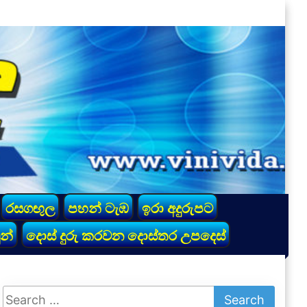
රසගඟුල
පහන් ටැඹ
ඉරා අදුරුපට
න්
දොස් දුරු කරවන දොස්තර උපදෙස්