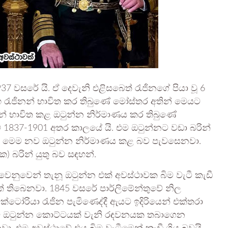
 වසරේ යි. ඒ දෙවැනි එළිසබෙත් රැජිනගේ පියා වූ 6
 සහ රැජිනන් භාවිත කර තිබුණේ මෝස්තර අතින් මෙයට
න් භාවිත කළ ඔටුන්න නිර්මාණය කර තිබුණේ
ේ 1837-1901 අතර කාලයේ යි. එම ඔටුන්නට වඩා බරින්
සත් මෙම නව ඔටුන්න නිර්මාණය කළ බව පැවසෙනවා.
 ක) බරින් යුතු බව සඳහන්.
 වෙනුවෙන් තැනූ ඔටුන්න එක් අවස්ථාවක බිම වැටී කැඩී
් තිබෙනවා. 1845 වසරේ පාර්ලිමේන්තුවේ නිල
ක්ටෝරියා රැජින පැමිණෙද්දී ඇයට ඉදිරියෙන් එක්තරා
ම ඔටුන්න කොට්ටයක් වැනි රඳවනයක තබාගෙන