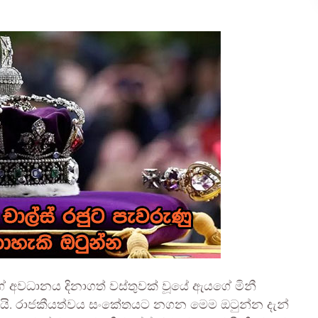
අවධානය දිනාගත් වස්තුවක් වූයේ ඇයගේ මිනී
න යි. රාජකීයත්වය සංකේතයට නගන මෙම ඔටුන්න දැන්