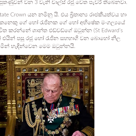
තණුවන් වන 3 වැනි චාල්ස් රජු වෙත පැවරී තිබෙනවා.
tate Crown යන නමිනු යි. එය බ්‍රිතාන්‍ය රාජකීයත්වය හා
 රජ කෙනෙකු ගේ හෝ රැජිනක ගේ හෝ අභිෂේක මංගල්‍යයේ
විත කරන්නේ ශාන්ත එඩ්වඩ්ගේ ඔටුන්න (St Edward’s
් එයින් පසු රජු හෝ රැජින සහභාගි වන බොහෝ නිල
නමින් හැඳින්වෙන මෙම ඔටුන්නයි.