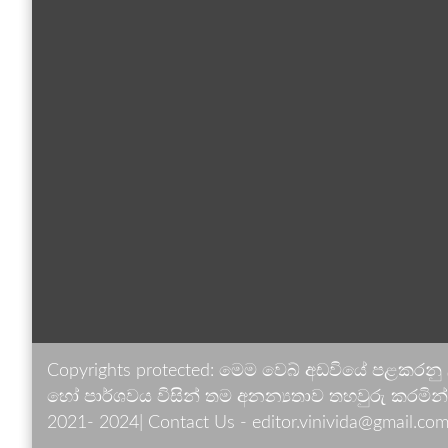
Copyrights protected: මෙම වෙබ් අඩවියේ පළකරනු
හෝ පාර්ශවය විසින් තම අනන්‍යතාව තහවුරු කරමින් ඉ
2021- 2024| Contact Us - editor.vinivida@gmail.com