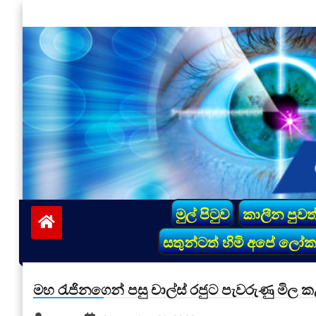
Skip
to
content
vinivida.lk
මුල් පිටුව
කාලීන පුවත
සතුන්ටත් හිමි අපේ ලෝ
මහ රැජිනගෙන් පසු චාල්ස් රජුට පැවරුණු මිල