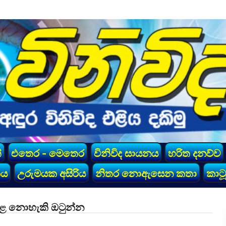
්
එතෙර - මෙතෙර
විනිවිද සායනය
හරිත දනව්ව
කය
උරුමයක අසිරිය
නිතර නොඇසෙන කතා
කාටූ
 කළ නොහැකි ඔටුන්න