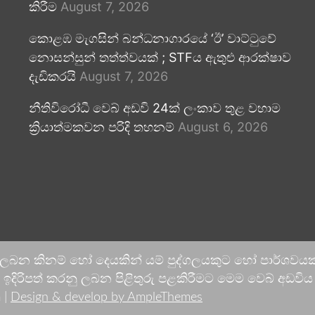
කිරීම
August 7, 2026
කොළඹ මැගසින් බන්ධනාගාරයේ ‘ඊ’ වාට්ටුවේ
නොසන්සුන් තත්ත්වයක් ; STFය ඇතුළු ආරක්ෂාව
දැඩිකරයි
August 7, 2026
නීතිවිරෝධී වෙබ් අඩවි 24ක් ලංකාව තුළ වහාම
ක්‍රියාත්මකවන පරිදි තහනම්
August 6, 2026
 ලබන කිනම් හෝ දෙයකින් යම් පුද්ගලයකුට හෝ පාර්ශවයකට
දිරිපත් කරනු ලබන පිළිතුරු පළකිරීමට මෙම වෙබ් අඩවිය ආච
 |
Design & develop by AmpleThemes