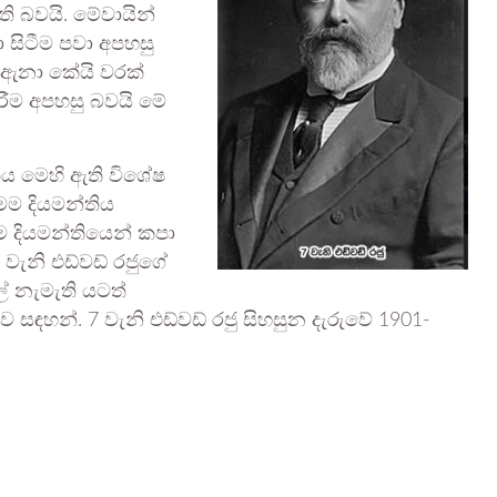
ති බවයි. මේවායින්
 සිටීම පවා අපහසු
 ඇනා කේයි වරක්
ීම අපහසු බවයි මේ
ිය මෙහි ඇති විශේෂ
මෙම දියමන්තිය
 දියමන්තියෙන් කපා
වැනි එඩ්වඩ් රජුගේ
ාල් නැමැති යටත්
 සඳහන්. 7 වැනි එඩ්වඩ් රජු සිහසුන දැරුවේ 1901-