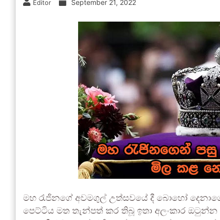
September 21, 2022
Editor
මහ රැජිනගේ අවමගුල් උත්සවයේ දී බොහෝ දෙනාගේ 
පෙට්ටිය මත තැන්පත් කර තිබූ ඉතා අලංකාර ඔටුන්