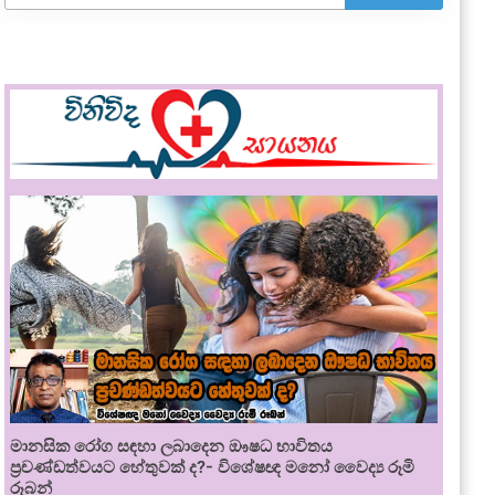
මානසික රෝග සඳහා ලබාදෙන ඖෂධ භාවිතය
ප්‍රචණ්ඩත්වයට හේතුවක් ද?- විශේෂඥ මනෝ වෛද්‍ය රූමි
රූබන්