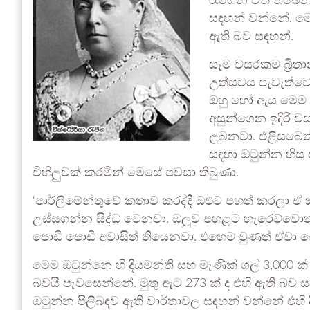
රැගෙන විත් තිබෙන
සඳහන් වන්නේ. මෙම
ඇති බව සඳහන්.
සෑම වසරකම බ්‍රිතා
උත්සවය පැවැත්වෙන
ඔහු හෝ ඇය මෙම ඔ
අසුන්ගෙන ඉදිරි ව
ලබනවා. එළිසබෙත් 
සඳහා ඔටුන්න හිස 
විහිලුවක් කරමින් මෙසේ පවසා තිබුණා.
‘පාර්ලිමේන්තුවේ කතාව කරද්දී ඔළුව පහත් කරලා ඒ
උස්සගන්න සිද්ධ වෙනවා. ඔලුව පහළට හැරෙව්වොත් 
පොඩි පොඩි අවාසිත් තියෙනවා. එහෙම වුණත් ඒවා 
මෙම ඔටුන්නෙ හි දියමන්ති සහ මැණික් ගල් 3,000 ක
බවයි පැවසෙන්නේ. මුතු ඇට 273 ක් ද එහි ඇති බව 
ඔටුන්න පිලිබඳව ඇති වාර්තාවල සඳහන් වන්නේ එහි දි