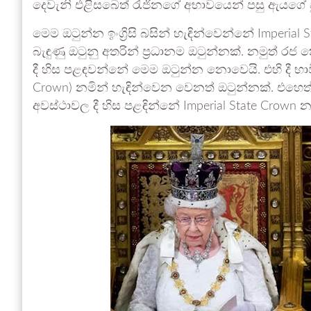
දෙවැනි එළිසබෙත් රැජිනගේ අභාවයෙන් පසු ඇයගේ පු
මෙම ඔටුන්න ඉංග්‍රිසි බසින් හැඳින්වෙන්නේ Imperial S
බැඳුණු ඔටුනු අතරින් ප්‍රධානම ඔටුන්නක්. නමුත්
දී හිස පළඳවන්නේ මෙම ඔටුන්න නොවෙයි. එහි දී භා
Crown) නමින් හැඳින්වෙන වෙනත් ඔටුන්නක්. එහෙත
අවස්ථාවල දී හිස පළඳින්නේ Imperial State Crown 