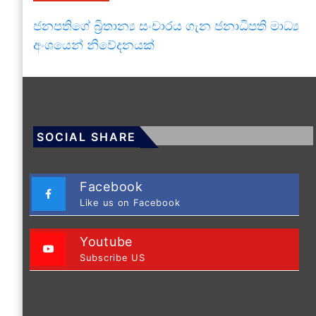
ජනපතිගේ බ්‍රිතාන්‍ය සංචාරය ගැන ජනාධිපති මාධ්‍ය
අංශයෙන් නිවේදනයක්
SOCIAL SHARE
Facebook
Like us on Facebook
Youtube
Subscribe US