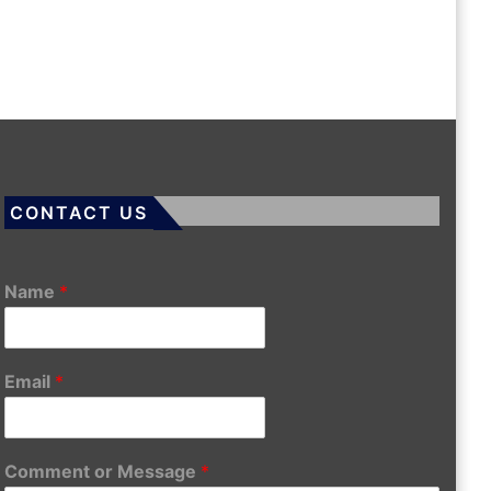
CONTACT US
Name
*
Email
*
Comment or Message
*