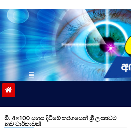
Skip
to
content
vinivida.lk
මී. 4×100 සහය දිවීමේ තරගයෙන් ශ්‍රී ලංකාවට
නව වාර්තාවක්