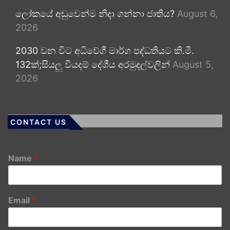
ලෝකයේ අඩුවෙන්ම නිදා ගන්නා ජාතිය?
August 6,
2026
2030 වන විට අධිවේගී මාර්ග පද්ධතියට කි.මී.
132ක්;සියලු වියදම් දේශීය අරමුදල්වලින්
August 5,
2026
CONTACT US
Name
*
Email
*