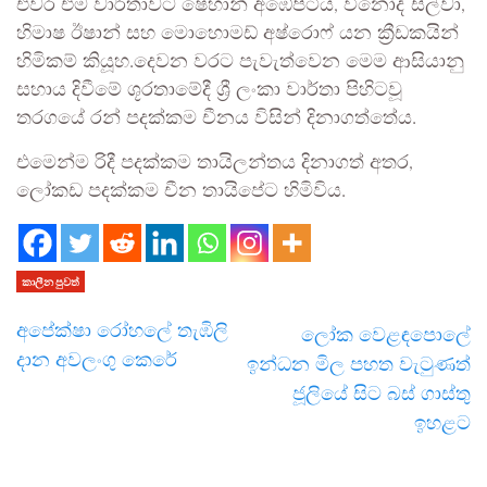
එවර එම වාර්තාවට ෂෙහාන් අඹේපිටිය, විනෝද් සිල්වා,
හිමාෂ ඊෂාන් සහ මොහොමඩ් අෂ්රොෆ් යන ක්‍රීඩකයින්
හිමිකම් කියූහ.දෙවන වරට පැවැත්වෙන මෙම ආසියානු
සහාය දිවීමේ ශූරතාමේදී ශ්‍රී ලංකා වාර්තා පිහිටවූ
තරගයේ රන් පදක්කම චීනය විසින් දිනාගත්තේය.
එමෙන්ම රිදී පදක්කම තායිලන්තය දිනාගත් අතර,
ලෝකඩ පදක්කම චීන තායිපේට හිමිවිය.
කාලීන පුවත්
අපේක්ෂා රෝහලේ තැඹිලි
ලෝක වෙළඳපොලේ
දාන අවලංගු කෙරේ
ඉන්ධන මිල පහත වැටුණත්
ජූලියේ සිට බස් ගාස්තු
ඉහළට