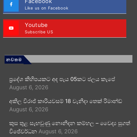
Facebook
Like us on Facebook
Youtube
Subscribe US
නවතම
ප්‍රදේශ කිහිපයකට අද පැය 05කට ජලය කැපේ
August 6, 2026
අකිල විරාජ් කාරියවසම් 18 වැනිදා තෙක් රිමාන්ඩ්
August 6, 2026
කුස තුළ සැඟවුණු නොනිදන කම්හල – වෛද්‍ය සුගත්
විජේවර්ධන
August 6, 2026