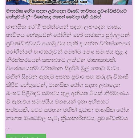
මානසික රෝග සඳහා ලබාදෙන ඖෂධ භාවිතය ප්‍රචණ්ඩත්වයට
හේතුවක් ද?- විශේෂඥ මනෝ වෛද්‍ය රූමි රූබන්
මානසික රෝගී තත්ත්වයන් සඳහා ලබාදෙන ඖෂධ
භාවිතය හේතුවෙන් රෝගීන් හෝ සාමාන්‍ය පුද්ගලයන්
ප්‍රචණ්ඩත්වයට යොමු විය හැකි ද යන්න වර්තමානයේ
රෝගීන්ගේ භාරකරුවන් මෙන්ම පොදු සමාජය තුළ ද
නිරන්තරයෙන් කතාබහට ලක්වන මාතෘකාවකි.
විශේෂයෙන්ම වර්තමාන සිදුවීම් මුල් කොට මාධ්‍ය
මඟින් සිදුවන ඇතැම් අසත්‍ය ප්‍රචාර සහ කරුණු විකෘති
කිරීම් හේතුවෙන්, මානසික රෝග සඳහා ලබාදෙන
ඖෂධ පිළිබඳව සමාජය තුළ අනියත බියක් නිර්මාණය
වී ඇත.එය සමාජයීය වශයෙන් ඉතා අහිතකර
තත්වයකි. මෙම සටහන මඟින් ප්‍රධාන මානසික රෝග
නාශක ඖෂධවල සැබෑ ක්‍රියාකාරීත්වය, ප්‍රචණ්ඩත්වය
…