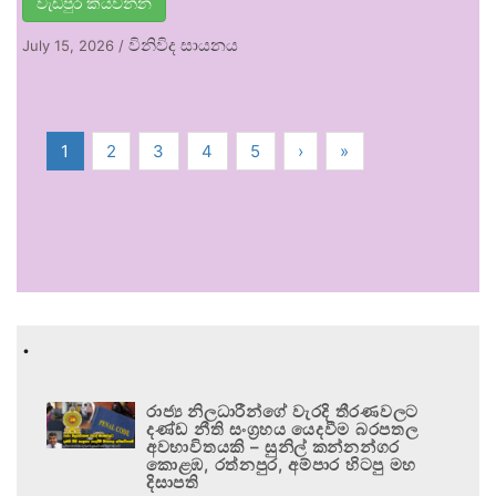
වැඩිපුර කියවන්න
විනිවිද සායනය
July 15, 2026
/
1
2
3
4
5
›
»
.
රාජ්‍ය නිලධාරීන්ගේ වැරදි තීරණවලට
දණ්ඩ නීති සංග්‍රහය යෙදවීම බරපතල
අවභාවිතයකි – සුනිල් කන්නන්ගර
කොළඹ, රත්නපුර, අම්පාර හිටපු මහ
දිසාපති