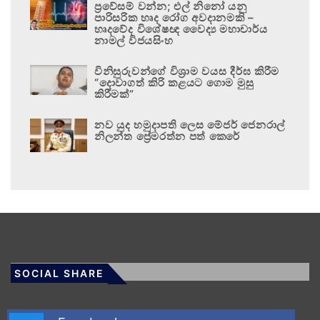
ප්‍රවේසම් වන්න; එල් නිනෝ යනු
පාරිසරික හෘද රෝග අවදානමකි –
හෘදවේද විශේෂඥ වෛද්‍ය මහාචාර්ය
නාමල් විජයසිංහ
විනිසුරුවන්ගේ විශ්‍රාම වයස දීර්ඝ කිරීම
“දොවාගත් කිරි කළයට ගොම මුසු
කිරීමක්”
නව යුද හමුදාපති ලෙස මේජර් ජෙනරාල්
නිලන්ත ප්‍රේමරත්න පත් කෙරේ
SOCIAL SHARE