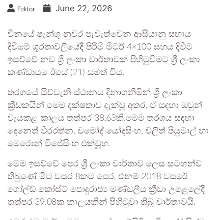
June 22, 2026
Editor
චීනයේ ෂැන්ගු නුවර පැවැත්වෙන ආසියානු සහාය
දිවීමේ ශූරතාවලියේදී පිරිමි මීටර් 4×100 සහය දිවීම
ඉසව්වේ නව ශ්‍රී ලංකා වාර්තාවක් පිහිටුවීමට ශ්‍රී ලංකා
කණ්ඩායම ඊයේ (21) සමත් විය.
තරගයේ සිව්වැනි ස්ථානය දිනාගනිමින් ශ්‍රී ලංකා
ක්‍රීඩකයින් මෙම දක්ෂතාව දැක්වූ අතර, ඒ සඳහා ඔවුන්
වැයකළ කාලය තත්පර 38.63කි.මෙම තරගය සඳහා
දෙනෙත් වීරරත්න, චමෝද් යෝදසිංහ, චලිත් පියුමාල් හා
මෙරොන් විජේසිංහ එක්වූහ.
මෙම ඉසව්වේ පෙර ශ්‍රී ලංකා වාර්තාව ලෙස සටහන්ව
තිබුණේ මීට වසර 8කට පෙර, එනම් 2018 වසරේ
ගෝල්ඩ් කෝස්ට් පොදුරාජ්‍ය මණ්ඩලීය ක්‍රීඩා උළෙලේදී
තත්පර 39.08ක කාලයකින් පිහිටුවා තිබූ වාර්තාවයි.