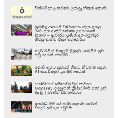
විශ්වවිද්‍යාල කඩඉම් ලකුණු නිකුත් කෙරේ
සුරාබදු ආදායම වාර්තාගත ලෙස ඉහළ
යාම සහ ආත්මභක්ෂක උරගයාගේ
කතාව – ආචාර්ය ප්‍රණීත් අභයසුන්දර
හිටපු මානව විද්‍යා මහාචාර්ය
නැව් වලින් බහලුම් මුහුදට පෙරලීම සුළු
පටු දෙයක් නොවේ
ගොවි ගතට සුවයත් හිතට නිවනත් සදන
AI ගොවිතැන ළඟදීම අපටත්
හෝමර්ගේ සම්භාව්‍ය වීර කාව්‍යය
Odyssey ඇසුරෙන් ක්‍රිස්ටෝෆර් නෝලන්
තැනූ දැවැන්ත සිනමාපටය
අපරාධ නීතියේ පරම පදනම හෙවත්
වරදට සරිලන දඬුවම