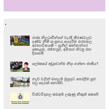
.
රාජ්‍ය නිලධාරීන්ගේ වැරදි තීරණවලට
දණ්ඩ නීති සංග්‍රහය යෙදවීම බරපතල
අවභාවිතයකි – සුනිල් කන්නන්ගර
කොළඹ, රත්නපුර, අම්පාර හිටපු මහ
දිසාපති
ලෝකයේ අඩුවෙන්ම නිදා ගන්නා ජාතිය?
නැව් වලින් බහලුම් මුහුදට පෙරලීම සුළු
පටු දෙයක් නොවේ
විශ්වවිද්‍යාල කඩඉම් ලකුණු නිකුත් කෙරේ