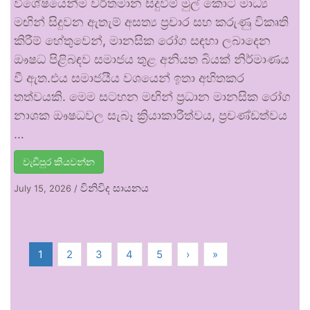
විශේෂයෙන්ම වර්තමාන සිදුවීම් මුල් කොට මාධ්‍ය
මඟින් සිදුවන ඇතැම් අසත්‍ය ප්‍රචාර සහ කරුණු විකෘති
කිරීම් හේතුවෙන්, මානසික රෝග සඳහා ලබාදෙන
ඖෂධ පිළිබඳව සමාජය තුළ අනියත බියක් නිර්මාණය
වී ඇත.එය සමාජයීය වශයෙන් ඉතා අහිතකර
තත්වයකි. මෙම සටහන මඟින් ප්‍රධාන මානසික රෝග
නාශක ඖෂධවල සැබෑ ක්‍රියාකාරීත්වය, ප්‍රචණ්ඩත්වය
…
වැඩිපුර කියවන්න
විනිවිද සායනය
July 15, 2026
/
1
2
3
4
5
›
»