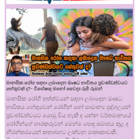
මානසික රෝග සඳහා ලබාදෙන ඖෂධ භාවිතය ප්‍රචණ්ඩත්වයට
හේතුවක් ද?- විශේෂඥ මනෝ වෛද්‍ය රූමි රූබන්
මානසික රෝගී තත්ත්වයන් සඳහා ලබාදෙන ඖෂධ
භාවිතය හේතුවෙන් රෝගීන් හෝ සාමාන්‍ය පුද්ගලයන්
ප්‍රචණ්ඩත්වයට යොමු විය හැකි ද යන්න වර්තමානයේ
රෝගීන්ගේ භාරකරුවන් මෙන්ම පොදු සමාජය තුළ ද
නිරන්තරයෙන් කතාබහට ලක්වන මාතෘකාවකි.