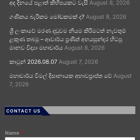
අද දිනයේ පළාත් කිහිපයකට වැසි
August 8, 2026
ගණිතය බැරිකම මෝඩකමක් ද?
August 8, 2026
ශ්‍රී ලංකාවේ මරණ දඬුවම නියම කිරීමටත් නැවතුම්
ළකුණ තබමු – ආචාර්ය ප්‍රණීත් අභයසුන්දර හිටපු
මානව විද්‍යා මහාචාර්ය
August 8, 2026
කාටූන් 2026.08.07
August 7, 2026
මහාචාර්ය විමල් දිසානායක අභාවප්‍රාප්ත වේ
August
7, 2026
CONTACT US
Name
*