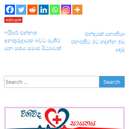
කාලීන පුවත්
ෆයිසර් එන්නත
ඡන්දයක් නොතියා
අනතුරුදායක බවට පැතිර
ජනපතිට රට හදන්න ඉඩ
යන මතය සමාජ මිථ්‍යාවක්
දෙමු