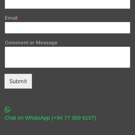
Email
*
Comment or Message
*
Submit
Chat on WhatsApp (+94 77 359 6107)