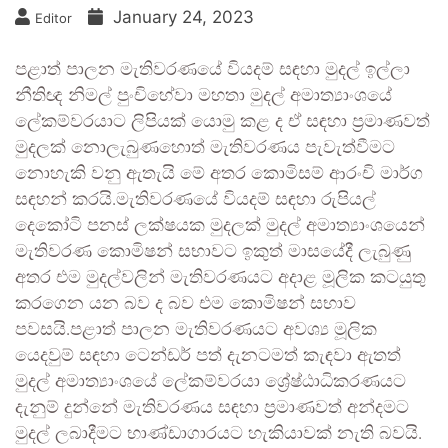
January 24, 2023
Editor
පළාත් පාලන මැතිවරණයේ වියදම් සඳහා මුදල් ඉල්ලා
නීතිඥ නිමල් පුංචිහේවා මහතා මුදල් අමාත්‍යාංශයේ
ලේකම්වරයාට ලිපියක් යොමු කළ ද ඒ සඳහා ප්‍රමාණවත්
මුදලක් නොලැබුණහොත් මැතිවරණය පැවැත්වීමට
නොහැකි වනු ඇතැයි මේ අතර කොමිසම් ආරංචි මාර්ග
සඳහන් කරයි.මැතිවරණයේ වියදම් සඳහා රුපියල්
දෙකෝටි පනස් ලක්ෂයක මුදලක් මුදල් අමාත්‍යාංශයෙන්
මැතිවරණ කොමිෂන් සභාවට ඉකුත් මාසයේදී ලැබුණු
අතර එම මුදල්වලින් මැතිවරණයට අදාළ මූලික කටයුතු
කරගෙන යන බව ද බව එම කොමිෂන් සභාව
පවසයි.පළාත් පාලන මැතිවරණයට අවශ්‍ය මූලික
යෙදවුම් සඳහා ටෙන්ඩර් පත් දැනටමත් කැඳවා ඇතත්
මුදල් අමාත්‍යාංශයේ ලේකම්වරයා ශ්‍රේෂ්ඨාධිකරණයට
දැනුම් දුන්නේ මැතිවරණය සඳහා ප්‍රමාණවත් අන්දමට
මුදල් ලබාදීමට භාණ්ඩාගාරයට හැකියාවක් නැති බවයි.