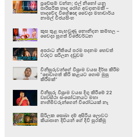
ප්‍රවේසම් වන්න; එල් නිනෝ යනු
පාරිසරික හෘද රෝග අවදානමකි –
හෘදවේද විශේෂඥ වෛද්‍ය මහාචාර්ය
නාමල් විජයසිංහ
කුස තුළ සැඟවුණු නොනිදන කම්හල –
වෛද්‍ය සුගත් විජේවර්ධන
අපරාධ නීතියේ පරම පදනම හෙවත්
වරදට සරිලන දඬුවම
විනිසුරුවන්ගේ විශ්‍රාම වයස දීර්ඝ කිරීම
“දොවාගත් කිරි කළයට ගොම මුසු
කිරීමක්”
විනිසුරු විශ්‍රාම වයස දිගු කිරීමේ 22
ව්‍යවස්ථා සංශෝධනයට මහා
නාහිමිවරුන්ගෙන් විරෝධයක් නෑ
සිරිලක සොබා දම් අසිරිය ලොවට
කියාපාන දිවියන් ගේ දිවි සුරකිමු