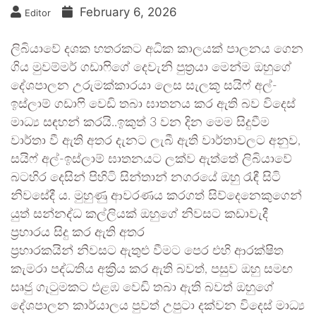
February 6, 2026
Editor
ලිබියාවේ දශක හතරකට අධික කාලයක් පාලනය ගෙන
ගිය මුවම්මර් ගඩාෆිගේ දෙවැනි පුත්‍රයා මෙන්ම ඔහුගේ
දේශපාලන උරුමක්කාරයා ලෙස සැලකූ සයිෆ් අල්-
ඉස්ලාම් ගඩාෆි වෙඩි තබා ඝාතනය කර ඇති බව විදෙස්
මාධ්‍ය සඳහන් කරයි..ඉකුත් 3 වන දින මෙම සිදුවීම
වාර්තා වී ඇති අතර දැනට ලැබී ඇති වාර්තාවලට අනුව,
සයිෆ් අල්-ඉස්ලාම් ඝාතනයට ලක්ව ඇත්තේ ලිබියාවේ
බටහිර දෙසින් පිහිටි සින්තාන් නගරයේ ඔහු රැඳී සිටි
නිවසේදී ය. මුහුණු ආවරණය කරගත් සිව්දෙනෙකුගෙන්
යුත් සන්නද්ධ කල්ලියක් ඔහුගේ නිවසට කඩාවැදී
ප්‍රහාරය සිදු කර ඇති අතර
ප්‍රහාරකයින් නිවසට ඇතුළු වීමට පෙර එහි ආරක්ෂිත
කැමරා පද්ධතිය අක්‍රිය කර ඇති බවත්, පසුව ඔහු සමඟ
සෘජු ගැටුමකට එළඹ වෙඩි තබා ඇති බවත් ඔහුගේ
දේශපාලන කාර්යාලය පුවත් උපුටා දක්වන විදෙස් මාධ්‍ය