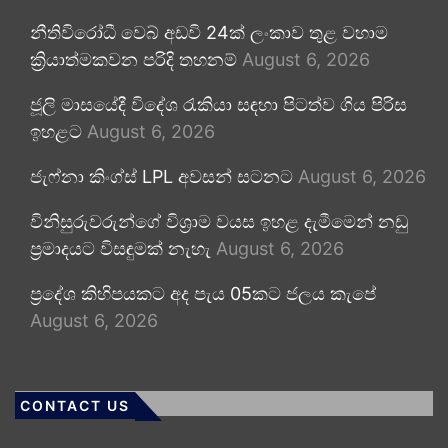
නීතිවිරෝධී වෙබ් අඩවි 24ක් ලංකාව තුළ වහාම
ක්‍රියාත්මකවන පරිදි තහනම්
August 6, 2026
ජූලි මාසයේදී විදේශ රැකියා සඳහා පිටත්ව ගිය පිරිස
ඉහළට
August 6, 2026
ජැෆ්නා කිංග්ස් LPL අවසන් සටනට
August 6, 2026
විනිසුරුවරුන්ගේ විශ්‍රාම වයස ඉහළ දැමීමෙන් නඩු
ප්‍රමාදයට විසඳුමක් නැහැ
August 6, 2026
ප්‍රදේශ කිහිපයකට අද පැය 05කට ජලය කැපේ
August 6, 2026
CONTACT US