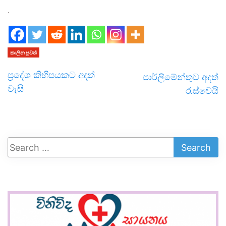
.
කාලීන පුවත්
ප්‍රදේශ කිහිපයකට අදත්
පාර්ලිමේන්තුව අදත්
වැසි
රැස්වෙයි