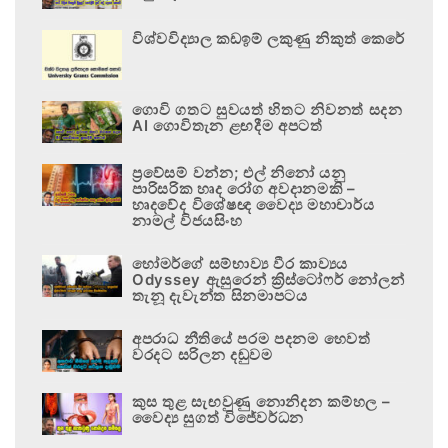
විශ්වවිද්‍යාල කඩඉම් ලකුණු නිකුත් කෙරේ
ගොවි ගතට සුවයත් හිතට නිවනත් සදන
AI ගොවිතැන ළඟදීම අපටත්
ප්‍රවේසම් වන්න; එල් නිනෝ යනු
පාරිසරික හෘද රෝග අවදානමකි –
හෘදවේද විශේෂඥ වෛද්‍ය මහාචාර්ය
නාමල් විජයසිංහ
හෝමර්ගේ සම්භාව්‍ය වීර කාව්‍යය
Odyssey ඇසුරෙන් ක්‍රිස්ටෝෆර් නෝලන්
තැනූ දැවැන්ත සිනමාපටය
අපරාධ නීතියේ පරම පදනම හෙවත්
වරදට සරිලන දඬුවම
කුස තුළ සැඟවුණු නොනිදන කම්හල –
වෛද්‍ය සුගත් විජේවර්ධන