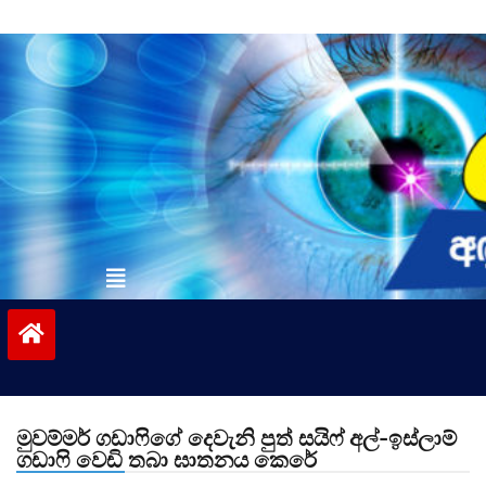
Skip
to
content
vinivida.lk
මුවම්මර් ගඩාෆිගේ දෙවැනි පුත් සයිෆ් අල්-ඉස්ලාම්
ගඩාෆි වෙඩි තබා ඝාතනය කෙරේ