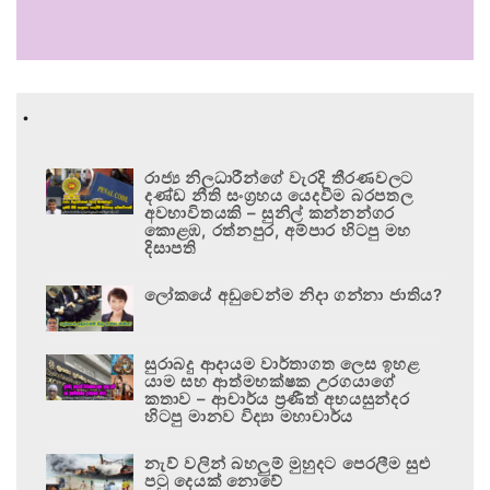
.
රාජ්‍ය නිලධාරීන්ගේ වැරදි තීරණවලට
දණ්ඩ නීති සංග්‍රහය යෙදවීම බරපතල
අවභාවිතයකි – සුනිල් කන්නන්ගර
කොළඹ, රත්නපුර, අම්පාර හිටපු මහ
දිසාපති
ලෝකයේ අඩුවෙන්ම නිදා ගන්නා ජාතිය?
සුරාබදු ආදායම වාර්තාගත ලෙස ඉහළ
යාම සහ ආත්මභක්ෂක උරගයාගේ
කතාව – ආචාර්ය ප්‍රණීත් අභයසුන්දර
හිටපු මානව විද්‍යා මහාචාර්ය
නැව් වලින් බහලුම් මුහුදට පෙරලීම සුළු
පටු දෙයක් නොවේ