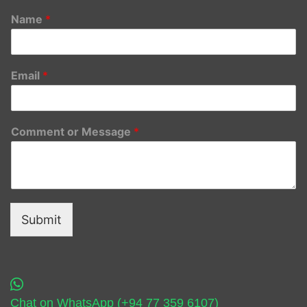
Name
*
Email
*
Comment or Message
*
Submit
Chat on WhatsApp (+94 77 359 6107)