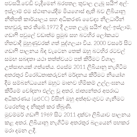
පවසයි.වෙඩි වැදීමෙන් බරපතල තුවාල ලැබූ සයිෆ් අල්-
ඉස්ලාම් එම ස්ථානයේදීම මියගොස් ඇති බව ලිබියානු
නීතිපති කාර්යාලය සහ අධිකරණ වෛද්‍ය නිලධාරීන්
තහවුරු කර තිබේ.1972 දී උපත ලැබූ සයිෆ් අල්-ඉස්ලාම්,
ගඩාෆි පවුලේ වඩාත්ම ප්‍රමුඛ සහ බටහිර ලෝකයට
හිතවාදී මුහුණුවරක් ගත් පුද්ගලයා විය. 2000 වසරේ සිට
ගඩාෆි පාලනය බිඳ වැටෙන තෙක් ඔහු බටහිර රටවල්
සමඟ සබඳතා යථා තත්ත්වයට පත් කිරීමට විශාල
උත්සාහයක් ගත්තේය. එසේම 2011 ලිබියානු නැගිටීම
අතරතුර විරෝධතාකරුවන් මර්දනය කිරීමට නියෝග
දීම සම්බන්ධයෙන් ඔහුට මානව හිමිකම් උල්ලංඝනය
කිරීමේ චෝදනා එල්ල වූ අතර, ජාත්‍යන්තර අපරාධ
අධිකරණය (ඓCC) විසින් ඔහු අත්අඩංගුවට ගැනීමට
වරෙන්තු ද නිකුත් කර තිබුණි.
මුවම්මර් ගඩාෆි 1969 සිට 2011 දක්වා ලිබියාව පාලනය
කළ අතර, ලිබියානු නැගිටීම අතරතුර බලයෙන් පහකර
මරා දමන ලදී.