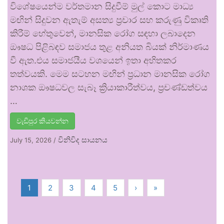
විශේෂයෙන්ම වර්තමාන සිදුවීම් මුල් කොට මාධ්‍ය
මඟින් සිදුවන ඇතැම් අසත්‍ය ප්‍රචාර සහ කරුණු විකෘති
කිරීම් හේතුවෙන්, මානසික රෝග සඳහා ලබාදෙන
ඖෂධ පිළිබඳව සමාජය තුළ අනියත බියක් නිර්මාණය
වී ඇත.එය සමාජයීය වශයෙන් ඉතා අහිතකර
තත්වයකි. මෙම සටහන මඟින් ප්‍රධාන මානසික රෝග
නාශක ඖෂධවල සැබෑ ක්‍රියාකාරීත්වය, ප්‍රචණ්ඩත්වය
…
වැඩිපුර කියවන්න
විනිවිද සායනය
July 15, 2026
/
1
2
3
4
5
›
»