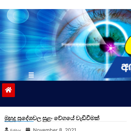
Skip
to
content
vinivida.lk
මුහුදු ප්‍රදේශවල සුළං වේගයේ වැඩිවීමක්
November 8, 2021
Editor