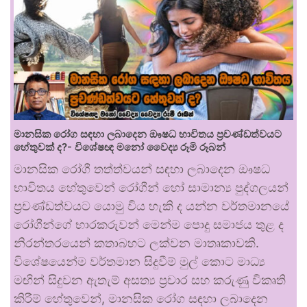
මානසික රෝග සඳහා ලබාදෙන ඖෂධ භාවිතය ප්‍රචණ්ඩත්වයට
හේතුවක් ද?- විශේෂඥ මනෝ වෛද්‍ය රූමි රූබන්
මානසික රෝගී තත්ත්වයන් සඳහා ලබාදෙන ඖෂධ
භාවිතය හේතුවෙන් රෝගීන් හෝ සාමාන්‍ය පුද්ගලයන්
ප්‍රචණ්ඩත්වයට යොමු විය හැකි ද යන්න වර්තමානයේ
රෝගීන්ගේ භාරකරුවන් මෙන්ම පොදු සමාජය තුළ ද
නිරන්තරයෙන් කතාබහට ලක්වන මාතෘකාවකි.
විශේෂයෙන්ම වර්තමාන සිදුවීම් මුල් කොට මාධ්‍ය
මඟින් සිදුවන ඇතැම් අසත්‍ය ප්‍රචාර සහ කරුණු විකෘති
කිරීම් හේතුවෙන්, මානසික රෝග සඳහා ලබාදෙන