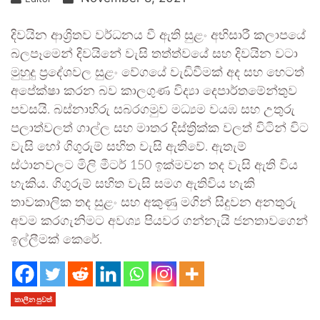
දිවයින ආශ්‍රිතව වර්ධනය වී ඇති සුළං අභිසාරී කලාපයේ
බලපෑමෙන් දිවයිනේ වැසි තත්ත්වයේ සහ දිවයින වටා
මුහුදු ප්‍රදේශවල සුළං වේගයේ වැඩිවීමක් අද සහ හෙටත්
අපේක්ෂා කරන බව කාලගුණ විද්‍යා දෙපාර්තමේන්තුව
පවසයි. බස්නාහිරු සබරගමුව මධ්‍යම වයඹ සහ උතුරු
පලාත්වලත් ගාල්ල සහ මාතර දිස්ත්‍රික්ක වලත් විටින් විට
වැසි හෝ ගිගුරුම් සහිත වැසි ඇතිවේ. ඇතැම්
ස්ථානවලට මිලි මීටර් 150 ඉක්මවන තද වැසි ඇති විය
හැකිය. ගිගුරුම් සහිත වැසි සමග ඇතිවිය හැකි
තාවකාලික තද සුළං සහ අකුණු මගින් සිදුවන අනතුරු
අවම කරගැනිමට අවශ්‍ය පියවර ගන්නැයි ජනතාවගෙන්
ඉල්ලීමක් කෙරේ.
කාලීන පුවත්