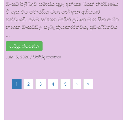
ඖෂධ පිළිබඳව සමාජය තුළ අනියත බියක් නිර්මාණය
වී ඇත.එය සමාජයීය වශයෙන් ඉතා අහිතකර
තත්වයකි. මෙම සටහන මඟින් ප්‍රධාන මානසික රෝග
නාශක ඖෂධවල සැබෑ ක්‍රියාකාරීත්වය, ප්‍රචණ්ඩත්වය
…
වැඩිපුර කියවන්න
විනිවිද සායනය
July 15, 2026
/
1
2
3
4
5
›
»