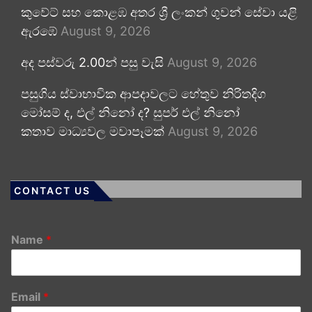
කුවේට් සහ කොළඹ අතර ශ්‍රී ලංකන් ගුවන් සේවා යළි
ඇරඹේ
August 9, 2026
අද පස්වරු 2.00න් පසු වැසි
August 9, 2026
පසුගිය ස්වාභාවික ආපදාවලට හේතුව නිරිතදිග
මෝසම් ද, එල් නිනෝ ද? සුපර් එල් නිනෝ
කතාව මාධ්‍යවල මවාපෑමක්
August 9, 2026
CONTACT US
Name
*
Email
*