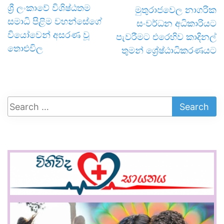
ශ්‍රී ලංකාවේ විශිෂ්ඨතම
මුතුරාජවෙල නාගරික
සමාධි පිළිම වහන්සේගේ
සංවර්ධන අධිකාරියට
වියෝවෙන් අසරණ වූ
පැවරීමට එරෙහිව කාදිනල්
තොළුවිල
තුමන් ශ්‍රේෂ්ඨාධිකරණයට