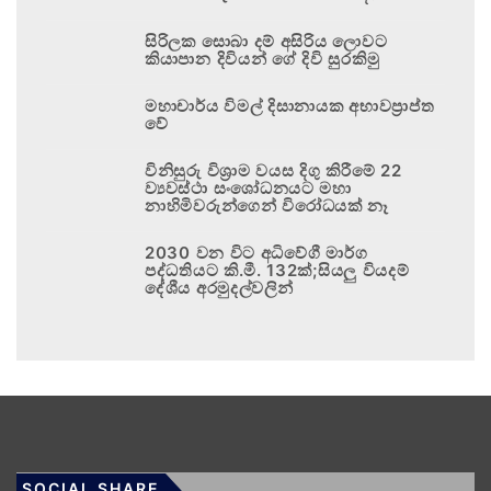
සිරිලක සොබා දම් අසිරිය ලොවට
කියාපාන දිවියන් ගේ දිවි සුරකිමු
මහාචාර්ය විමල් දිසානායක අභාවප්‍රාප්ත
වේ
විනිසුරු විශ්‍රාම වයස දිගු කිරීමේ 22
ව්‍යවස්ථා සංශෝධනයට මහා
නාහිමිවරුන්ගෙන් විරෝධයක් නෑ
2030 වන විට අධිවේගී මාර්ග
පද්ධතියට කි.මී. 132ක්;සියලු වියදම්
දේශීය අරමුදල්වලින්
SOCIAL SHARE