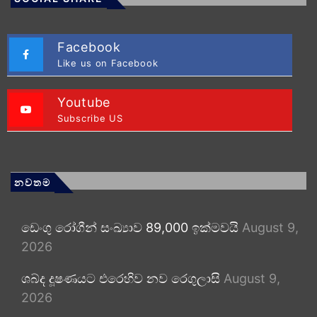
Facebook
Like us on Facebook
Youtube
Subscribe US
නවතම
ඩෙංගු රෝගීන් සංඛ්‍යාව 89,000 ඉක්මවයි
August 9,
2026
ශබ්ද දූෂණයට එරෙහිව නව රෙගුලාසි
August 9,
2026