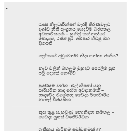
.
රාජ්‍ය නිලධාරීන්ගේ වැරදි තීරණවලට
දණ්ඩ නීති සංග්‍රහය යෙදවීම බරපතල
අවභාවිතයකි – සුනිල් කන්නන්ගර
කොළඹ, රත්නපුර, අම්පාර හිටපු මහ
දිසාපති
ලෝකයේ අඩුවෙන්ම නිදා ගන්නා ජාතිය?
නැව් වලින් බහලුම් මුහුදට පෙරලීම සුළු
පටු දෙයක් නොවේ
ප්‍රවේසම් වන්න; එල් නිනෝ යනු
පාරිසරික හෘද රෝග අවදානමකි –
හෘදවේද විශේෂඥ වෛද්‍ය මහාචාර්ය
නාමල් විජයසිංහ
කුස තුළ සැඟවුණු නොනිදන කම්හල –
වෛද්‍ය සුගත් විජේවර්ධන
ගණිතය බැරිකම මෝඩකමක් ද?