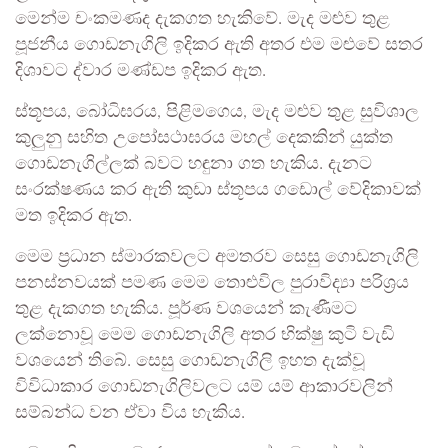
මෙන්ම චංකමණද දැකගත හැකිවේ. මැද මළුව තුළ
පූජනීය ගොඩනැගිලි ඉදිකර ඇති අතර එම මළුවේ සතර
දිශාවට ද්වාර මණ්ඩප ඉදිකර ඇත.
ස්තූපය, බෝධිඝරය, පිළිමගෙය, මැද මළුව තුළ සුවිශාල
කුලුනු සහිත උ‍පෝසථාඝරය මහල් දෙකකින් යුක්ත
ගොඩනැගිල්ලක් බවට හඳුනා ගත හැකිය. දැනට
සංරක්ෂණය කර ඇති කුඩා ස්තූපය ගඩොල් වේදිකාවක්
මත ඉදිකර ඇත.
මෙම ප්‍රධාන ස්මාරකවලට අමතරව සෙසු ගොඩනැගිලි
පනස්නවයක් පමණ මෙම තොළුවිල පුරාවිද්‍යා පරිශ්‍රය
තුළ දැකගත හැකිය. පූර්ණ වශයෙන් කැණීමට
ලක්නොවූ මෙම ගොඩනැගිලි අතර භික්ෂු කුටි වැඩි
වශයෙන් තිබේ. සෙසු ගොඩනැගිලි ඉහත දැක්වූ
විවිධාකාර ගොඩනැගිලිවලට යම් යම් ආකාරවලින්
සම්බන්ධ වන ඒවා විය හැකිය.