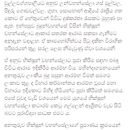
චුල්ලවග්ගපාලියට අනුව උන්වහන්සේලා ගස් මුල්වල,
පිදුරු ගොඩවල්වල, ගුහා, සොහොන් ආදියේ රාත්‍රිය ගත
කොට ඒ හේතුවෙන් විවිධ දුෂ්කරතා රැසකට මුහුණ පා
ඇත. ඉන්පසුව බුදුන්වහන්සේ විසින් භික්ෂූන්
වහන්සේලාට ආකාර සතරක ආරාම සකසා ගැනීමට
අනුදැන වදාළහ. ඒ කාමභෝගීත්වය පිටු දකින විරාගික
පරිසරයන් තුළ සරල ලෙස නිමැවුණු ඒවා වශයෙනි.
ඒ අනුව භික්ෂූන් වහන්සේලාට පූජා කිරීම සඳහා එබඳු
විවිධ ආරාම ඉදිකිරීම ආරම්භ විය. මහින්දාගමනයෙන්
අනතුරුව ලාංකීය බුදු සසුන ආරම්භ වීමත් සමගම
ලංකාව තුළ ද විහාර කර්මාන්තය ආරම්භ වූයේ මහා
විහාරය ඉදිකොට මිහිඳු හිමියන්ට පූජා කිරීමත් සමගමය.
එසේ වුවද වැඩි වශයෙන් මෙම යුගයේ භික්ෂූන්
වහන්සේලා කටාරම් කෙටූ ගල්ලෙන් ආශ්‍රිතව වැඩ සිටි
බවට පුරාවිද්‍යා සාධක එමට ය.
අනතුරුව භික්ෂූන් වහන්සේලාගේ ප්‍රමාණය ක්‍රමයෙන්