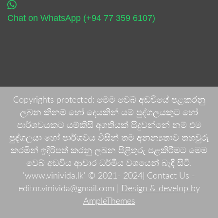
Chat on WhatsApp (+94 77 359 6107)
Copyrights protected: මෙම වෙබ් අඩවියේ පළකරනු
ලබන කිනම් හෝ දෙයකින් යම් පුද්ගලයකුට හෝ
පාර්ශවයකට යම්කිසි අගතියක් සිදුවන්නේ නම් එම
පුද්ගලයා හෝ පාර්ශවය විසින් තම අනන්‍යතාව තහවුරු
කරමින් ඉදිරිපත් කරනු ලබන පිළිතුරු පළකිරීමට මෙම
වෙබ් අඩවිය ආචාර ධර්මීය වශයෙන් බැඳී සිටී.
'www.vinivida.lk' © 2021- 2024| Contact Us -
editor.vinivida@gmail.com |
Design & develop by
AmpleThemes