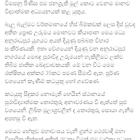
විමසනු පිණිස එම ජනශ්‍රැති මුල් කොට වෙනම මානව
විද්‍යාත්මක අධ්‍යයනයක් කළ යුතුය.
බැලු බැල්මට වර්තමානයේ හිස් බිම්කඩක් ලෙස දිස් වුවද
අතීත ‍ප්‍රෞඪ උරුමය මොනවට කියාපාන මෙය මධ්‍ය
අනුරාධපුර යුගයට අයත් දියුණු පබ්බත විහාර
සංකීර්ණයකි. ඉතා වේගයෙන් දියුණු වන අනුරාධපුර
නගරයේ මෙබඳු පුරාවිදු උරුමයන් හැකිලීමට ලක්ව
තිබීම ජාතික ඛේදවාචකයකි. මේ වන විට මෙම
රක්ෂිතය අක්කර 35කට පමණ සීමාවී ඇත. පූර්ණ
වශයෙන් කැණීම් කටයුතු හෝ ගවේෂණ
කටයුතු සිදුකර නොමැති හෙයින් ස්ථානයේ
පුරාවිද්‍යාත්මක තොරතුරු අනාවරණය වී ඇත්තේ සුළු
වශයෙනි. ලිඛිත මූලාශ්‍රවලින් ද තොරතුරු සොයා ගැනීම
අපහසු වී ඇත.
මෙයට හේතුව මහාවංසය වැනි ග්‍රන්ථ ථෙරවාදී මහා
විහාරික භික්ෂූන් අතින් රචනා වීමත් එම වාර්තා ප්‍රධාන