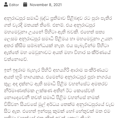
November 8, 2021
Editor
අනුරාධපුර සමාධි බුද්ධ ප්‍රතිමාව පිළිබඳව රට පුරා පැතිර
ගත් වැරදි මතයක් තිබේ. එනම්, එය අනුරාධපුර
මහමෙවුනා උයනේ පිහිටා ඇති බවකි. එහෙත් සත්‍ය
ලෙසම අනුරාධපුර සමාධි පිළිමය හා මහමෙවුනා උයන
අතර කිසිම සම්බන්ධයක් නැත. එය සැබැවින්ම පිහිටා
ඇත්තේ මහ මෙවුනාවට අයත් මහා විහාර සංකීර්ණයේ
වත්නොවේ.
ඉන් ඉඳුරාම බැහැර පිහිටි අභයගිරි ආරාම සංකීර්ණයට
අයත් භූමි භාගයකය. එමෙන්ම අනුරාධපුර පූජා නගරය
තුළ අද දක්නට ඇති සමාධි පිළිම වහන්සේට අමතරව
නිර්මාණාත්මක ලක්ෂණ අතින් ඊට කෙසේවත්
නොදෙවෙනි තවත් සමාධි පිළිම වහන්සේ නමක්
විසිවන සියවසේ මුල් අර්ධය තෙක්ම අනුරාධපුරයේ වැඩ
සිට ඇත. එහෙත් ඉන්පසු කුමක් හෝ හේතුවක් මත එම