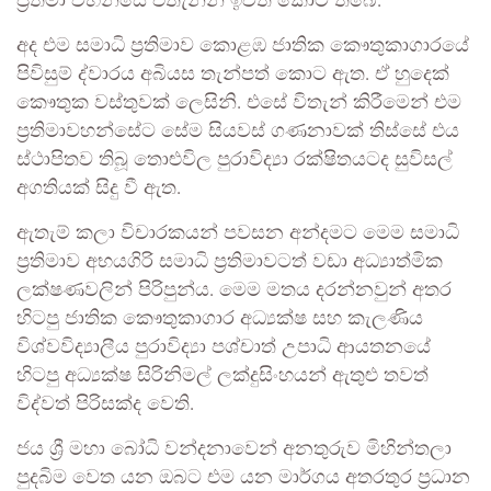
ප්‍රතිමා වහන්සේ එතැනින් ඉවත් කොට තිබේ.
අද එම සමාධි ප්‍රතිමාව කොළඹ ජාතික කෞතුකාගාරයේ
පිවිසුම් ද්වාරය අබියස තැන්පත් කොට ඇත. ඒ හුදෙක්
කෞතුක වස්තුවක් ලෙසිනි. එසේ විතැන් කිරීමෙන් එම
ප්‍රතිමාවහන්සේට සේම සියවස් ගණනාවක් තිස්සේ එය
ස්ථාපිතව තිබූ තොළුවිල පුරාවිද්‍යා රක්ෂිතයටද සුවිසල්
අගතියක් සිදු වී ඇත.
ඇතැම් කලා විචාරකයන් පවසන අන්දමට මෙම සමාධි
ප්‍රතිමාව අභයගිරි සමාධි ප්‍රතිමාවටත් වඩා අධ්‍යාත්මික
ලක්ෂණවලින් පිරිපුන්ය. මෙම මතය දරන්නවුන් අතර
හිටපු ජාතික කෞතුකාගාර අධ්‍යක්ෂ සහ කැලණිය
විශ්වවිද්‍යාලීය පුරාවිද්‍යා පශ්චාත් උපාධි ආයතනයේ
හිටපු අධ්‍යක්ෂ සිරිනිමල් ලක්දුසිංහයන් ඇතුළු තවත්
විද්වත් පිරිසක්ද වෙති.
ජය ශ්‍රී මහා බෝධි වන්දනාවෙන් අනතුරුව මිහින්තලා
පුදබිම වෙත යන ඔබට එම යන මාර්ගය අතරතුර ප්‍රධාන