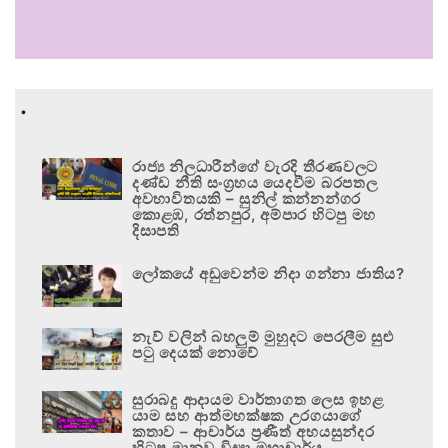
.
රාජ්‍ය නිලධාරීන්ගේ වැරදි තීරණවලට
දණ්ඩ නීති සංග්‍රහය යෙදවීම බරපතල
අවභාවිතයකි – සුනිල් කන්නන්ගර
කොළඹ, රත්නපුර, අම්පාර හිටපු මහ
දිසාපති
ලෝකයේ අඩුවෙන්ම නිදා ගන්නා ජාතිය?
නැව් වලින් බහලුම් මුහුදට පෙරලීම සුළු
පටු දෙයක් නොවේ
සුරාබදු ආදායම වාර්තාගත ලෙස ඉහළ
යාම සහ ආත්මභක්ෂක උරගයාගේ
කතාව – ආචාර්ය ප්‍රණීත් අභයසුන්දර
හිටපු මානව විද්‍යා මහාචාර්ය