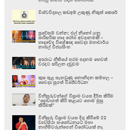
විශ්වවිද්‍යාල කඩඉම් ලකුණු නිකුත් කෙරේ
ප්‍රවේසම් වන්න; එල් නිනෝ යනු
පාරිසරික හෘද රෝග අවදානමකි –
හෘදවේද විශේෂඥ වෛද්‍ය මහාචාර්ය
නාමල් විජයසිංහ
අපරාධ නීතියේ පරම පදනම හෙවත්
වරදට සරිලන දඬුවම
කුස තුළ සැඟවුණු නොනිදන කම්හල –
වෛද්‍ය සුගත් විජේවර්ධන
විනිසුරුවන්ගේ විශ්‍රාම වයස දීර්ඝ කිරීම
“දොවාගත් කිරි කළයට ගොම මුසු
කිරීමක්”
විනිසුරු විශ්‍රාම වයස දිගු කිරීමේ 22
ව්‍යවස්ථා සංශෝධනයට මහා
නාහිමිවරුන්ගෙන් විරෝධයක් නෑ