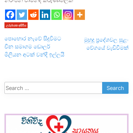
නිරංජන් චාමින්ද කරුණාතිලක
උරුමයක අසිරිය
පොහොර නැවේ සිදුවීමට
මුහුදු ප්‍රදේශවල සුළං
චීන සමාගම ඩොලර්
වේගයේ වැඩිවීමක්
මිලියන අටක් වන්දි ඉල්ලයි