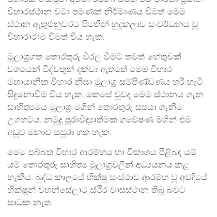
විහාරස්ථාන වටා පමණක් නිර්මාණය වීමත් මෙම
ස්ථාන ඇතුළුනුවරට පිටතින් හුදකලාව සංවර්ධනය වූ
විහාරාරාම වීමත් විය හැක.
මූලාශ්‍රගත තොරතුරු විරල වීමට තවත් හේතුවක්
වශයෙන් විද්වතුන් දක්වා ඇත්තේ මෙම විහාර
මහායානික විහාර නිසා මූලාශ්‍ර සම්පිණ්ඩණය හරි හැටි
සිදුනොවීම විය හැක. කෙසේ වුවද මෙම ස්ථානය ගැන
සාහිත්‍යමය මූලාශ්‍ර මගින් තොරතුරු සපයා ගැනීම
උගහටය. නමුදු පුරාවිද්‍යාත්මක ගවේෂණ මගින් එම
අඩුව මනාව සපුරා ගත හැක.
මෙම පබ්බත විහාර ආරම්භය හා විකාශය පිළිබඳ යම්
යම් තොරතුරු සාහිත්‍ය මූලාශ්‍රවලින් අධ්‍යයනය කළ
හැකිය. බුද්ධ කාලයේ භික්ෂු සංස්ථාව ආරම්භ වූ අවදියේ
භික්ෂූන් වහන්සේලාට ස්ථීර වාසස්ථාන තිබූ බවට
සාධක නැත.