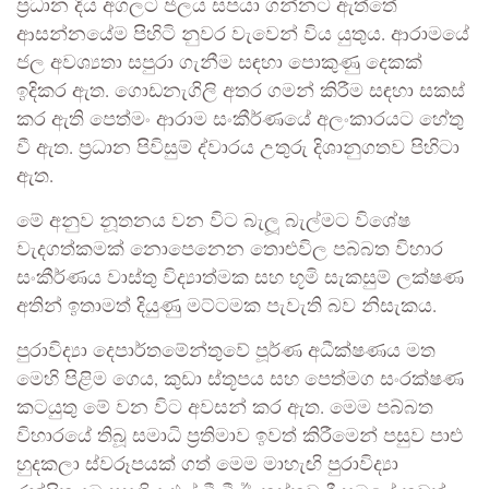
ප්‍රධාන දිය අගලට ජලය සපයා ගන්නට ඇත්තේ
ආසන්නයේම පිහිටි නුවර වැවෙන් විය යුතුය. ආරාමයේ
ජල අවශ්‍යතා සපුරා ගැනීම සඳහා ‍පොකුණු දෙකක්
ඉදිකර ඇත. ගොඩනැගිලි අතර ගමන් කිරීම සඳහා සකස්
කර ඇති පෙත්මං ආරාම සංකීර්ණයේ අලංකාරයට හේතු
වී ඇත. ප්‍රධාන පිවිසුම් ද්වාරය උතුරු දිශානුගතව පිහිටා
ඇත.
මේ අනුව නූතනය වන විට බැලූ බැල්මට විශේෂ
වැදගත්කමක් නොපෙනෙන තොළුවිල පබ්බත විහාර
සංකීර්ණය වාස්තු විද්‍යාත්මක සහ භූමි සැකසුම් ලක්ෂණ
අතින් ඉතාමත් දියුණු මට්ටමක පැවැති බව නිසැකය.
පුරාවිද්‍යා දෙපාර්තමේන්තුවේ පූර්ණ අධීක්ෂණය මත
මෙහි පිළිම ගෙය, කුඩා ස්තූපය සහ පෙත්මග සංරක්ෂණ
කටයුතු මේ වන විට අවසන් කර ඇත. මෙම පබ්බත
විහාරයේ තිබූ සමාධි ප්‍රතිමාව ඉවත් කිරීමෙන් පසුව පාළු
හුදකලා ස්වරූපයක් ගත් මෙම මාහැඟි පුරාවිද්‍යා