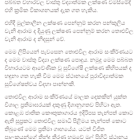
පබ්බත විහාරවල වාස්තු විද්‍යාත්මක ලක්ෂණ විමසීමේදී
එහි ක්‍රමික විකාශනයක් දැක ගත හැකිය.
එහිදී මුල්කාලීන ලක්ෂණ පෙන්නුම් කරන පන්කුලිය
වැනි ආරාම ද දියුණු ලක්ෂණ පෙන්නුම් කරන තොළුවිල
වැනි ආරාම ද නිදසුන් වේ.
මෙම ලිපියෙන් පැවසෙන තොළුවිල ආරාම සංකීර්ණයට
ද මෙම වාස්තු විද්‍යා ලක්ෂණ ‍පොදුය. නමුදු මෙම පබ්බත
විහාරයටම ආවේණික වූ සුවිශේෂී ලක්ෂණ කිහිපයක් ද
හඳුනා ගත හැකි වීම මෙම ස්ථානයේ පුරාවිද්‍යාත්මක
සුවිශේෂත්වය විදහා පාන්නකි.
තොළුවිල ආරාම සංකීර්ණයේ මාලක දෙකකින් යුක්ත
විශාල ප්‍රතිමාඝරයක් දකුණු දිශානුගතව පිහිටා ඇත.
කොළඹ ජාතික කෞතුකාගාරය ඉදිරිපස තැන්පත් කොට
ඇති සුප්‍රකට තොළුවිල සමාධි පිළිමය තැන්පත් කොට
තිබුණේ මෙම ප්‍රතිමා ගෘහයේය. යටත් විජිත
පාලකයන්ගේ තීන්දු තීරණ හමුවේ මුල් පිහිටි ස්ථානය