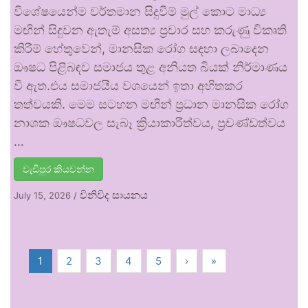
විශේෂයෙන්ම වර්තමාන සිදුවීම් මුල් කොට මාධ්‍ය
මඟින් සිදුවන ඇතැම් අසත්‍ය ප්‍රචාර සහ කරුණු විකෘති
කිරීම් හේතුවෙන්, මානසික රෝග සඳහා ලබාදෙන
ඖෂධ පිළිබඳව සමාජය තුළ අනියත බියක් නිර්මාණය
වී ඇත.එය සමාජයීය වශයෙන් ඉතා අහිතකර
තත්වයකි. මෙම සටහන මඟින් ප්‍රධාන මානසික රෝග
නාශක ඖෂධවල සැබෑ ක්‍රියාකාරීත්වය, ප්‍රචණ්ඩත්වය
…
වැඩිපුර කියවන්න
විනිවිද සායනය
July 15, 2026
/
1
2
3
4
5
›
»