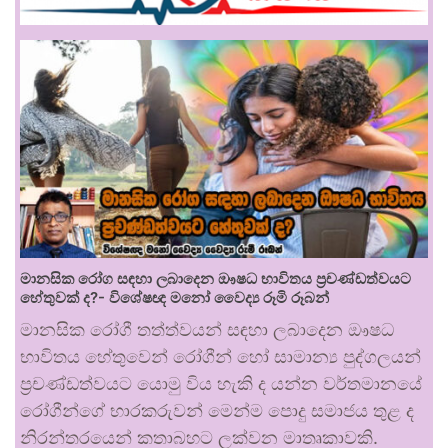
මානසික රෝග සඳහා ලබාදෙන ඖෂධ භාවිතය ප්‍රචණ්ඩත්වයට
හේතුවක් ද?- විශේෂඥ මනෝ වෛද්‍ය රූමි රූබන්
මානසික රෝගී තත්ත්වයන් සඳහා ලබාදෙන ඖෂධ
භාවිතය හේතුවෙන් රෝගීන් හෝ සාමාන්‍ය පුද්ගලයන්
ප්‍රචණ්ඩත්වයට යොමු විය හැකි ද යන්න වර්තමානයේ
රෝගීන්ගේ භාරකරුවන් මෙන්ම පොදු සමාජය තුළ ද
නිරන්තරයෙන් කතාබහට ලක්වන මාතෘකාවකි.