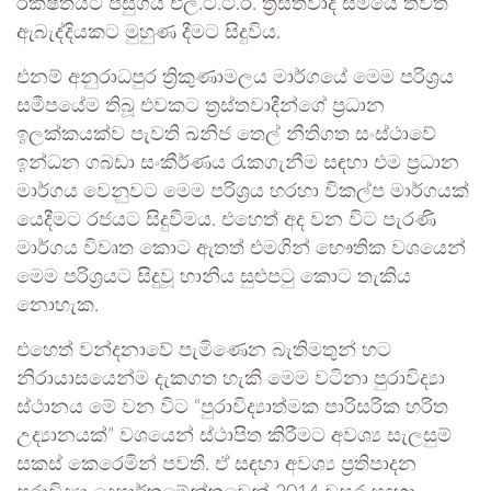
රක්ෂිතයට පසුගිය එල්.ටී.ටී.ඊ. ත්‍රස්තවාදී සමයේ තවත්
ඇබැද්දියකට මුහුණ දීමට සිදුවිය.
එනම් අනුරාධපුර ත්‍රිකුණාමලය මාර්ගයේ මෙම පරිශ්‍රය
සමීපයේම තිබූ එවකට ත්‍රස්තවාදීන්ගේ ප්‍රධාන
ඉලක්කයක්ව පැවති ඛනිජ තෙල් නීතිගත සංස්ථාවේ
ඉන්ධන ගබඩා සංකීර්ණය රැකගැනීම සඳහා එම ප්‍රධාන
මාර්ගය වෙනුවට මෙම පරිශ්‍රය හරහා විකල්ප මාර්ගයක්
යෙදීමට රජයට සිදුවීමය. එහෙත් අද වන විට පැරණි
මාර්ගය විවෘත කොට ඇතත් එමගින් භෞතික වශයෙන්
මෙම පරිශ්‍රයට සිදුවූ හානිය සුළුපටු කොට තැකිය
නොහැක.
එහෙත් වන්දනාවේ පැමිණෙන බැතිමතුන් හට
නිරායාසයෙන්ම දැකගත හැකි මෙම වටිනා පුරාවිද්‍යා
ස්ථානය මේ වන විට “පුරාවිද්‍යාත්මක පාරිසරික හරිත
උද්‍යානයක්” වශයෙන් ස්ථාපිත කිරීමට අවශ්‍ය සැලසුම්
සකස් කෙරෙමින් පවතී. ඒ සඳහා අවශ්‍ය ප්‍රතිපාදන