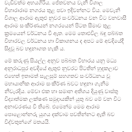
වැඩිවත්ම අභයගිරිය, ජේතවනය වැනි විශාල
විහාරාරාම නගරය තුළ පවා ඉදිවන්නට විය. මෙවැනි
විශාල ආරාම ඇතුළු නුවර සංවර්ධනය වන විට වනවාසී
ආරාම සංකීර්ණයන් නගරයෙන් පිටත සීමාව තුළ
ක්‍රමයෙන් වර්ධනය වී ඇත. මෙම තොළුවිල බඳු පබ්බත
විහාරවල වර්ධනය හා විකාශනය ද අපට මේ අවදියේදී
සිදුවූ බව හඳුනාගත හැකි ය.
මේ කරුණු සියල්ල අනුව පබ්බත විහාරය යනු මධ්‍ය
අනුරාධපුර අවදියේ ඇතුළු නුවරට පිටතින් හුදකලාව
එහෙත් ඉතාමත් සැලසුම් සහගතව සංවර්ධනය වූ
මහායානික ආරාම සංකීර්ණ බවට හඳුනා ගැනීම
නිවැරදිය. මේවා එක හා සමාන අතිශය දියුණු වාස්තු
විද්‍යාත්මක ලක්ෂණ සමුදායකින් යුතු බව මේ වන විට
අනාවරණය වී තිබේ. එමෙන්ම මෙම ආරාම
‍පොළොන්නරු යුගය දක්වාම පවතින්නට ඇති බව
විද්වතුන්ගේ මතයයි.