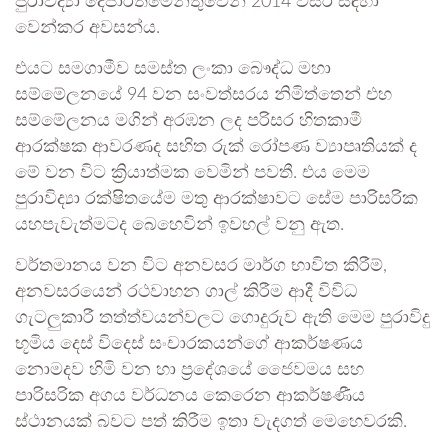
පුරාවිද්‍යා දෙපාර්තමේන්තුවෙන් 2014 වසර සඳහා
වෙන්කර අවසන්ය.
එයට සමගාමීව සමස්ත ලංකා බෞද්ධ මහා
සම්මේලනයේ 94 වන සංවත්සරය නිමිත්තෙන් එහ
සම්මේලනය මගින් අරඹන ලද පරිසර හිතකාමී
ආරක්ෂක ආවරණද සහිත රුක් රෝපණ ව්‍යාපෘතියක් ද
මේ වන විට ක්‍රියාත්මක වෙමින් පවතී. එය මෙම
පුරාවිද්‍යා රක්ෂිතයේම මතු ආරක්ෂාවට සේම පාරිසරික
යහපැවැත්මටද බෙහෙවින් ඉවහල් වනු ඇත.
වර්තමානය වන විට අනවසර මාර්ග භාවිත කිරීම්,
අනවසරයෙන් රථවාහන ගාල් කිරීම ආදී විවිධ
ගැටලුකාරී තත්ත්වයන්වලට ගොදුරුව ඇති මෙම පුරාවිදු
භූමිය දෙස් විදෙස් සංචාරකයන්ගේ ආකර්ෂණය
නොමදව හිමි වන හා ප්‍රදේශයේ ජෛවමය සහ
පාරිසරික අගය වර්ධනය කෙරෙන ආකර්ෂණීය
ස්ථානයක් බවට පත් කිරීම ඉතා වැදගත් මෙහෙවරකි.