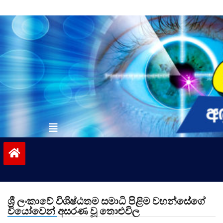
Skip
to
content
vinivida.lk
ශ්‍රී ලංකාවේ විශිෂ්ඨතම සමාධි පිළිම වහන්සේගේ
වියෝවෙන් අසරණ වූ තොළුවිල