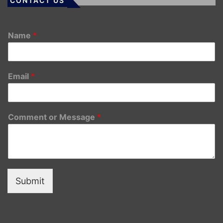
CONTACT US
Name
*
Email
*
Comment or Message
*
Submit