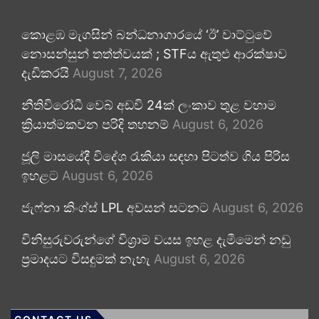
කොළඹ මැගසින් බන්ධනාගාරයේ ‘ඊ’ වාට්ටුවේ
නොසන්සුන් තත්ත්වයක් ; STFය ඇතුළු ආරක්ෂාව
දැඩිකරයි
August 7, 2026
නීතිවිරෝධී වෙබ් අඩවි 24ක් ලංකාව තුළ වහාම
ක්‍රියාත්මකවන පරිදි තහනම්
August 6, 2026
ජූලි මාසයේදී විදේශ රැකියා සඳහා පිටත්ව ගිය පිරිස
ඉහළට
August 6, 2026
ජැෆ්නා කිංග්ස් LPL අවසන් සටනට
August 6, 2026
විනිසුරුවරුන්ගේ විශ්‍රාම වයස ඉහළ දැමීමෙන් නඩු
ප්‍රමාදයට විසඳුමක් නැහැ
August 6, 2026