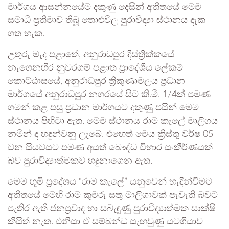
මාර්ගය ආසන්නයේම දකුණු දෙසින් අතීතයේ මෙම
සමාධි ප්‍රතිමාව තිබූ තොළුවිල පුරාවිද්‍යා ස්ථානය දැක
ගත හැක.
උතුරු මැද පළාතේ, අනුරාධපුර දිස්ත්‍රික්කයේ
නැගෙනහිර නුවරගම් පළාත ප්‍රාදේශීය ‍ලේකම්
කොට්ඨාසයේ, අනුරාධපුර ත්‍රිකුණාමලය ප්‍රධාන
මාර්ගයේ අනුරාධපුර නගරයේ සිට කි.මී. 1/4ක් පමණ
ගමන් කළ පසු ප්‍රධාන මාර්ගයට දකුණු පසින් මෙම
ස්ථානය පිහිටා ඇත. මෙම ස්ථානය රාම කැ‍ලේ මාලිගය
නමින් ද හඳුන්වනු ලැබේ. එහෙත් මෙය ක්‍රිස්තු වර්ෂ 05
වන සියවසට පමණ අයත් බෞද්ධ විහාර සංකීර්ණයක්
බව පුරාවිද්‍යාත්මකව හඳුනාගෙන ඇත.
මෙම භූමි ප්‍රදේශය “රාම කැ‍ලේ” යනුවෙන් හැඳින්වීමට
අතීතයේ මෙහි රාම කුමරු සතු මාලිගාවක් පැවැති බවට
පැතිර ඇති ජනප්‍රවාද හා සබැඳුණු පුරාවිද්‍යාත්මක සාක්ෂි
කිසිත් නැත. එනිසා ඒ සම්බන්ධ සැඟවුණු යටගියාව