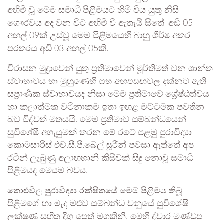
අහිමි වූ මෙම සමාධි පිළිමයට හිමි විය යුතු නිසි
ගෞරවය අද වන විට අහිමි වී ඇතැයි සිතේ. අඩි 05
අඟල් 09ක් උස්වූ මෙම පිළිමයෙහි බාහු ශීර්ෂ අතර
පරතරය අඩි 03 අඟල් 05කි.
වීරාසන මුද්‍රාවෙන් යුතු ප්‍රතිමාවෙන් මූර්තිමත් වන ශාන්ත
ස්වාභාවය හා මුහුණෙහි සහ අඟපසඟවල දක්නට ඇති
සප්‍රාණික ස්වාභාවයද නිසා මෙම ප්‍රතිමාවේ ශ්‍රේෂ්ඨත්වය
හා කලාත්මක වටිනාකම ඉතා ඉහළ මට්ටමක පවතින
බව විද්වත් මතයයි. මෙම ප්‍රතිමාව සම්බන්ධයෙන්
සුවිශේෂී අගැයුමක් කරන මේ රටේ පළමු පුරාවිද්‍යා
කොමසාරිස් එච්.සී.පී.බෙල් සූරීන් පවසා ඇත්තේ අප
රටින් ලැබුණු අලාභහානි කිසිවක් සිදු නොවූ සමාධි
පිළිමයද මෙයම බවය.
තොළුවිල පුරාවිද්‍යා රක්ෂිතයේ මෙම පිළිමය තිබූ
පිළිමගේ හා මැද මළුව සම්බන්ධ වනුයේ සුවිශේෂී
ලක්ෂණ සහිත දිගු පෙත් මගකිනි. මෙහි ද්වාර මණ්ඩප