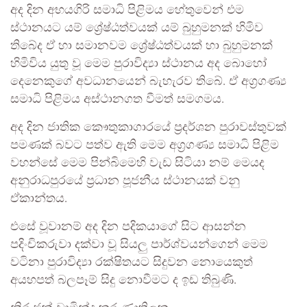
අද දින අභයගිරි සමාධි පිළිමය හේතුවෙන් එම
ස්ථානයට යම් ශ්‍රේෂ්ඨත්වයක් යම් බුහුමනක් හිමිව
තිබේද ඒ හා සමානවම ශ්‍රේෂ්ඨත්වයක් හා බුහුමනක්
හිමිවිය යුතු වූ මෙම පුරාවිද්‍යා ස්ථානය අද බොහෝ
දෙනෙකුගේ අවධානයෙන් බැහැරව තිබේ. ඒ අග්‍රගණ්‍ය
සමාධි පිළිමය අස්ථානගත වීමත් සමගමය.
අද දින ජාතික කෞතුකාගාරයේ ප්‍රදර්ශන පුරාවස්තුවක්
පමණක් බවට පත්ව ඇති මෙම අග්‍රගණ්‍ය සමාධි පිළිම
වහන්සේ මෙම පින්බිමෙහි වැඩ සිටියා නම් මෙයද
අනුරාධපුරයේ ප්‍රධාන පූජනීය ස්ථානයක් වනු
ඒකාන්තය.
එසේ වූවානම් අද දින පදිකයාගේ සිට ආසන්න
පදිංචිකරුවා දක්වා වූ සියලු පාර්ශ්වයන්ගෙන් මෙම
වටිනා පුරාවිද්‍යා රක්ෂිතයට සිදුවන නොයෙකුත්
අයහපත් බලපෑම් සිදු නොවීමට ද ඉඩ තිබුණි.