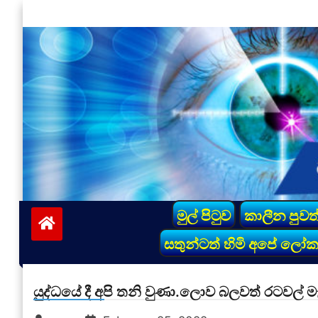
Skip
to
content
vinivida.lk
මුල් පිටුව
කාලීන පුවත
සතුන්ටත් හිමි අපේ ලෝ
යුද්ධයේ දී අපි තනි වුණා.ලොව බලවත් රටවල් මැද