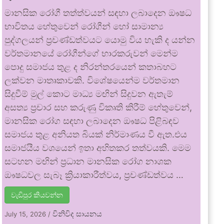
මානසික රෝගී තත්ත්වයන් සඳහා ලබාදෙන ඖෂධ
භාවිතය හේතුවෙන් රෝගීන් හෝ සාමාන්‍ය
පුද්ගලයන් ප්‍රචණ්ඩත්වයට යොමු විය හැකි ද යන්න
වර්තමානයේ රෝගීන්ගේ භාරකරුවන් මෙන්ම
පොදු සමාජය තුළ ද නිරන්තරයෙන් කතාබහට
ලක්වන මාතෘකාවකි. විශේෂයෙන්ම වර්තමාන
සිදුවීම් මුල් කොට මාධ්‍ය මඟින් සිදුවන ඇතැම්
අසත්‍ය ප්‍රචාර සහ කරුණු විකෘති කිරීම් හේතුවෙන්,
මානසික රෝග සඳහා ලබාදෙන ඖෂධ පිළිබඳව
සමාජය තුළ අනියත බියක් නිර්මාණය වී ඇත.එය
සමාජයීය වශයෙන් ඉතා අහිතකර තත්වයකි. මෙම
සටහන මඟින් ප්‍රධාන මානසික රෝග නාශක
ඖෂධවල සැබෑ ක්‍රියාකාරීත්වය, ප්‍රචණ්ඩත්වය …
වැඩිපුර කියවන්න
විනිවිද සායනය
July 15, 2026
/