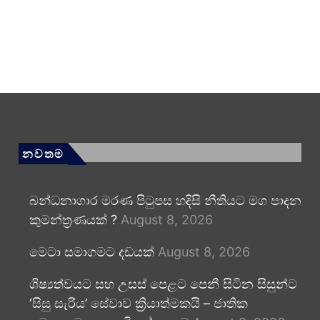
නවතම
බන්ධනාගාර මරණ පිටුපස හදිසි නීතියට මග පාදන
කුමන්ත්‍රණයක් ?
August 8, 2026
මෙටා සමාගමට දඩයක්
August 8, 2026
ශිෂ්‍යත්වයට සහ උසස් පෙළට පෙනී සිටින සිසුන්ට
‘සිසු සැරිය’ සේවාව ක්‍රියාත්මකයි – ජාතික