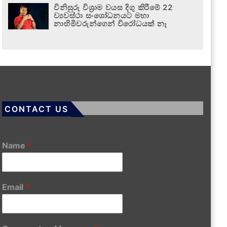
විනිසුරු විශ්‍රාම වයස දිගු කිරීමේ 22
ව්‍යවස්ථා සංශෝධනයට මහා
නාහිමිවරුන්ගෙන් විරෝධයක් නෑ
CONTACT US
Name
*
Email
*