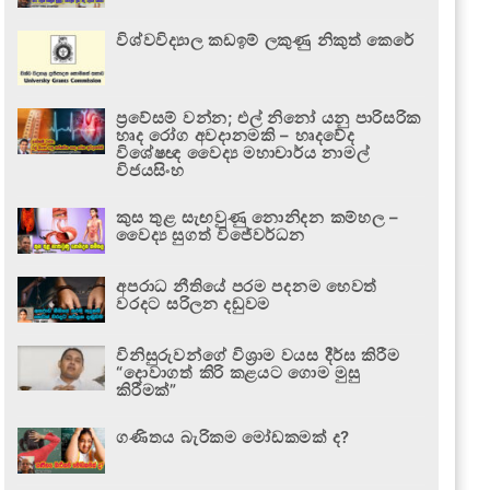
විශ්වවිද්‍යාල කඩඉම් ලකුණු නිකුත් කෙරේ
ප්‍රවේසම් වන්න; එල් නිනෝ යනු පාරිසරික
හෘද රෝග අවදානමකි – හෘදවේද
විශේෂඥ වෛද්‍ය මහාචාර්ය නාමල්
විජයසිංහ
කුස තුළ සැඟවුණු නොනිදන කම්හල –
වෛද්‍ය සුගත් විජේවර්ධන
අපරාධ නීතියේ පරම පදනම හෙවත්
වරදට සරිලන දඬුවම
විනිසුරුවන්ගේ විශ්‍රාම වයස දීර්ඝ කිරීම
“දොවාගත් කිරි කළයට ගොම මුසු
කිරීමක්”
ගණිතය බැරිකම මෝඩකමක් ද?