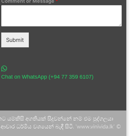
Comment or Message
*
Submit
Chat on WhatsApp (+94 77 359 6107)
 යම්කිසි අගතියක් සිදුවන්නේ නම් එම පුද්ගලයා
ාර ධර්මීය වශයෙන් බැඳී සිටී. 'www.vinivida.lk' ©