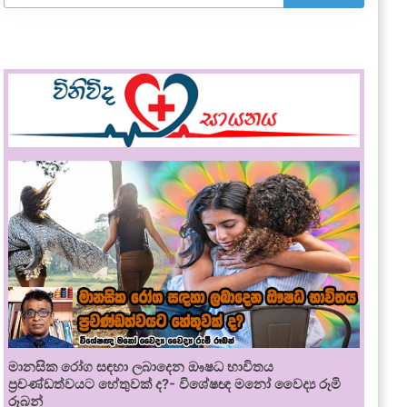
මානසික රෝග සඳහා ලබාදෙන ඖෂධ භාවිතය
ප්‍රචණ්ඩත්වයට හේතුවක් ද?- විශේෂඥ මනෝ වෛද්‍ය රූමි
රූබන්