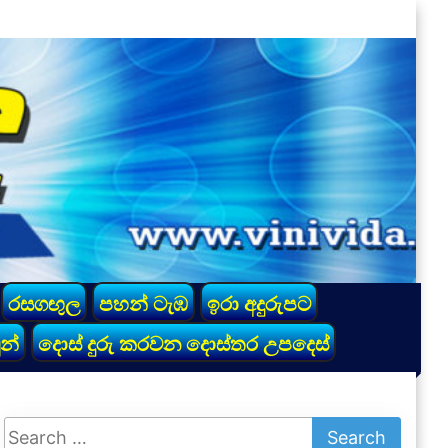
රසගඟුල
පහන් ටැඹ
ඉරා අදුරුපට
න්
දොස් දුරු කරවන දොස්තර උපදෙස්