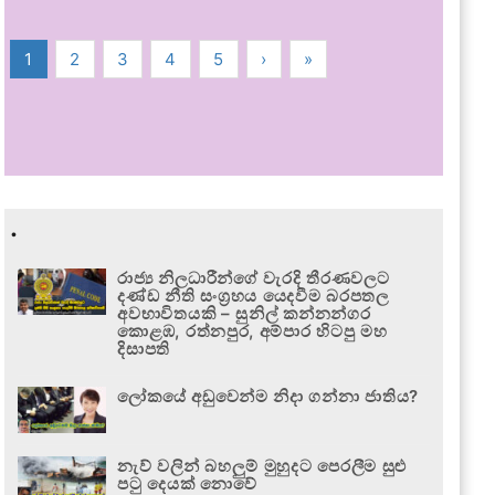
1
2
3
4
5
›
»
.
රාජ්‍ය නිලධාරීන්ගේ වැරදි තීරණවලට
දණ්ඩ නීති සංග්‍රහය යෙදවීම බරපතල
අවභාවිතයකි – සුනිල් කන්නන්ගර
කොළඹ, රත්නපුර, අම්පාර හිටපු මහ
දිසාපති
ලෝකයේ අඩුවෙන්ම නිදා ගන්නා ජාතිය?
නැව් වලින් බහලුම් මුහුදට පෙරලීම සුළු
පටු දෙයක් නොවේ