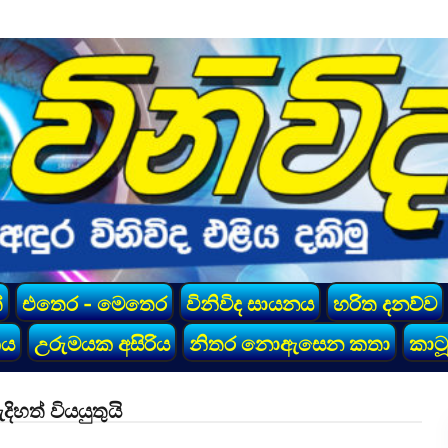
්
එතෙර - මෙතෙර
විනිවිද සායනය
හරිත දනව්ව
කය
උරුමයක අසිරිය
නිතර නොඇසෙන කතා
කාටූ
ිහත් වියයුතුයි