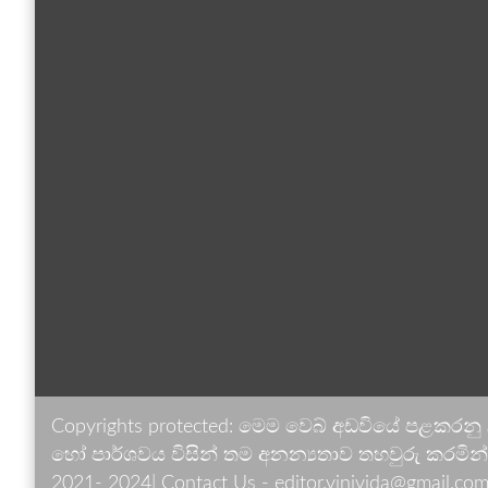
Copyrights protected: මෙම වෙබ් අඩවියේ පළකරනු
හෝ පාර්ශවය විසින් තම අනන්‍යතාව තහවුරු කරමින් ඉ
2021- 2024| Contact Us - editor.vinivida@gmail.com