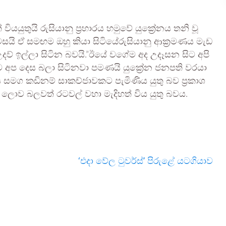
ියයුතුයි රුසියානු ප්‍රහාරය හමුවේ යුක්‍රේනය තනි වූ
සයි ඒ සමඟම ඔහු කියා සිටියේරුසියානු ආක්‍රමණය මැඩ
ි උදව් ඉල්ලා සිටින බවයි.”ඊයේ වගේම අද උදෑසන සිට අපි
 අප දෙස බලා සිටිනවා පමණයි යුක්‍රේන ජනපති වරයා
ය සමග කඩිනම් සාකච්ජාවකට පැමිණිය යුතු බව ප්‍රකාශ
 ලොව බලවත් රටවල් වහා මැදිහත් විය යුතු බවය.
‘එදා වේල ටුවර්ස්’ පිරුළේ යටගියාව