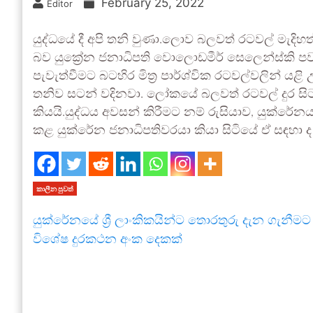
February 25, 2022
Editor
යුද්ධයේ දී අපි තනි වුණා.ලොව බලවත් රටවල් මැදිහත් ව
බව යුක්‍රේන ජනාධිපති වොලොඩමීර් සෙලෙන්ස්කි පව
පැවැත්වීමට බටහිර මිත්‍ර පාර්ශ්වික රටවල්වලින් යළ
තනිව සටන් වදිනවා. ලෝකයේ බලවත් රටවල් දුර සිට
කියයි.යුද්ධය අවසන් කිරීමට නම් රුසියාව, යුක්රේන
කළ යුක්රේන ජනාධිපතිවරයා කියා සිටියේ ඒ සඳහා ද
කාලීන පුවත්
යුක්රේනයේ ශ්‍රී ලාංකිකයින්ට තොරතුරු දැන ගැනීමට
විශේෂ දුරකථන අංක දෙකක්