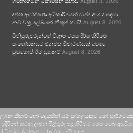
ගමනාගමන කොමිෂන් සභාව
August 8, 2026
දත්ත ආරක්ෂණ අධිකාරියෙන් රාජ්‍ය අංශය සඳහා
නව චක්‍ර ලේඛයක් නිකුත් කරයි
August 8, 2026
විනිසුරුවරුන්ගේ විශ්‍රාම වයස දීර්ඝ කිරීමේ
සංශෝධනයට ජනමත විචාරණයක් අවශ්‍ය
වුවහොත් ඊට සූදානම්
August 8, 2026
 ලබන කිනම් හෝ දෙයකින් යම් පුද්ගලයකුට හෝ පාර්ශවයකට
දිරිපත් කරනු ලබන පිළිතුරු පළකිරීමට මෙම වෙබ් අඩවිය ආච
 |
Design & develop by AmpleThemes