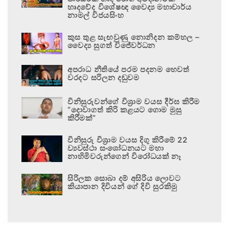
හෘදවේද විශේෂඥ වෛද්‍ය මහාචාර්ය
නාමල් විජයසිංහ
කුස තුළ සැඟවුණු නොනිදන කම්හල –
වෛද්‍ය සුගත් විජේවර්ධන
අපරාධ නීතියේ පරම පදනම හෙවත්
වරදට සරිලන දඬුවම
විනිසුරුවන්ගේ විශ්‍රාම වයස දීර්ඝ කිරීම
“දොවාගත් කිරි කළයට ගොම මුසු
කිරීමක්”
විනිසුරු විශ්‍රාම වයස දිගු කිරීමේ 22
ව්‍යවස්ථා සංශෝධනයට මහා
නාහිමිවරුන්ගෙන් විරෝධයක් නෑ
සිරිලක සොබා දම් අසිරිය ලොවට
කියාපාන දිවියන් ගේ දිවි සුරකිමු