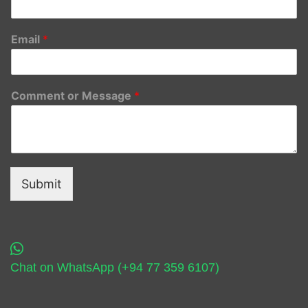
Email
*
Comment or Message
*
Submit
Chat on WhatsApp (+94 77 359 6107)