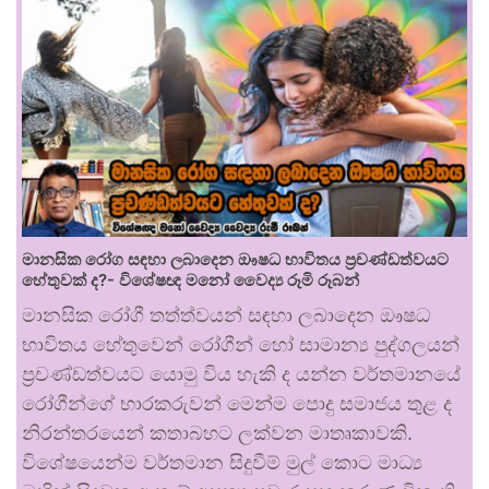
මානසික රෝග සඳහා ලබාදෙන ඖෂධ භාවිතය ප්‍රචණ්ඩත්වයට
හේතුවක් ද?- විශේෂඥ මනෝ වෛද්‍ය රූමි රූබන්
මානසික රෝගී තත්ත්වයන් සඳහා ලබාදෙන ඖෂධ
භාවිතය හේතුවෙන් රෝගීන් හෝ සාමාන්‍ය පුද්ගලයන්
ප්‍රචණ්ඩත්වයට යොමු විය හැකි ද යන්න වර්තමානයේ
රෝගීන්ගේ භාරකරුවන් මෙන්ම පොදු සමාජය තුළ ද
නිරන්තරයෙන් කතාබහට ලක්වන මාතෘකාවකි.
විශේෂයෙන්ම වර්තමාන සිදුවීම් මුල් කොට මාධ්‍ය