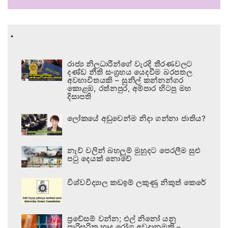
.
රාජ්‍ය නිලධාරීන්ගේ වැරදි තීරණවලට
දණ්ඩ නීති සංග්‍රහය යෙදවීම බරපතල
අවභාවිතයකි – සුනිල් කන්නන්ගර
කොළඹ, රත්නපුර, අම්පාර හිටපු මහ
දිසාපති
ලෝකයේ අඩුවෙන්ම නිදා ගන්නා ජාතිය?
නැව් වලින් බහලුම් මුහුදට පෙරලීම සුළු
පටු දෙයක් නොවේ
විශ්වවිද්‍යාල කඩඉම් ලකුණු නිකුත් කෙරේ
ප්‍රවේසම් වන්න; එල් නිනෝ යනු
පාරිසරික හෘද රෝග අවදානමකි –