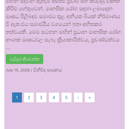
මඟින් සිදුවන ඇතැම් අසත්‍ය ප්‍රචාර සහ කරුණු විකෘති
කිරීම් හේතුවෙන්, මානසික රෝග සඳහා ලබාදෙන
ඖෂධ පිළිබඳව සමාජය තුළ අනියත බියක් නිර්මාණය
වී ඇත.එය සමාජයීය වශයෙන් ඉතා අහිතකර
තත්වයකි. මෙම සටහන මඟින් ප්‍රධාන මානසික රෝග
නාශක ඖෂධවල සැබෑ ක්‍රියාකාරීත්වය, ප්‍රචණ්ඩත්වය
…
වැඩිපුර කියවන්න
විනිවිද සායනය
July 15, 2026
/
1
2
3
4
5
›
»