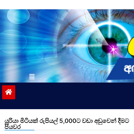
Skip
to
content
vinivida.lk
යූරියා මිටියක් රුපියල් 5,000ට වඩා අඩුවෙන් දීමට
පියවර