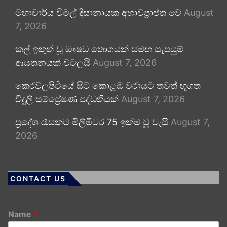
මහාචාර්ය විමල් දිසානායක අභාවප්‍රාප්ත වේ
August
7, 2026
කල් ඉකුත් වූ ඖෂධ තොගයක් සමඟ සැපයුම්
ආයතනයක් වටලයි
August 7, 2026
කෙරවලපිටියේ සිට කොළඹ වරායට තවත් භූගත
විදුලි සම්ප්‍රේෂණ පද්ධතියක්
August 7, 2026
ප්‍රදේශ රැසකට මිලිමීටර 75 ඉක්ම වූ වැසි
August 7,
2026
CONTACT US
Name
*