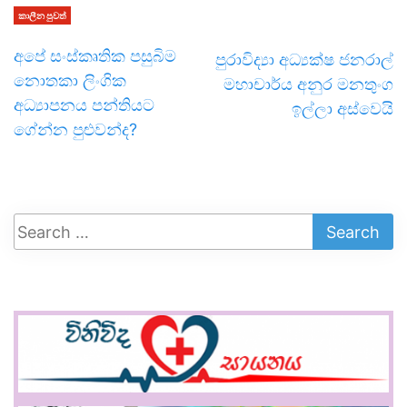
කාලීන පුවත්
අපේ සංස්කෘතික පසුබිම
පුරාවිද්‍යා අධ්‍යක්ෂ ජනරාල්
නොතකා ලිංගික
මහාචාර්ය අනුර මනතුංග
අධ්‍යාපනය පන්තියට
ඉල්ලා අස්වෙයි
ගේන්න පුළුවන්ද?