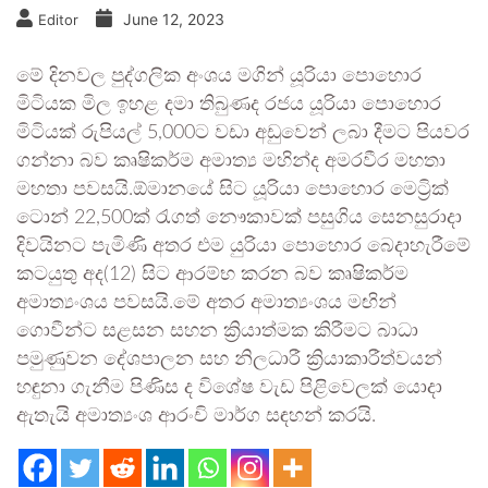
June 12, 2023
Editor
මේ දිනවල පුද්ගලික අංශය මගින් යූරියා පොහොර
මිටියක මිල ඉහළ දමා තිබුණද රජය යූරියා පොහොර
මිටියක් රුපියල් 5,000ට වඩා අඩුවෙන් ලබා දීමට පියවර
ගන්නා බව කෘෂිකර්ම අමාත්‍ය මහින්ද අමරවීර මහතා
මහතා පවසයි.ඕමානයේ සිට යූරියා පොහොර මෙට්‍රික්
ටොන් 22,500ක් රැගත් නෞකාවක් පසුගිය සෙනසුරාදා
දිවයිනට පැමිණි අතර එම යුරියා පොහොර බෙදාහැරීමේ
කටයුතු අද(12) සිට ආරම්භ කරන බව කෘෂිකර්ම
අමාත්‍යංශය පවසයි.මේ අතර අමාත්‍යංශය මඟින්
ගොවීන්ට සළසන සහන ක්‍රියාත්මක කිරීමට බාධා
පමුණුවන දේශපාලන සහ නිලධාරී ක්‍රියාකාරීත්වයන්
හඳුනා ගැනීම පිණිස ද විශේෂ වැඩ පිළිවෙලක් යොදා
ඇතැයි අමාත්‍යංශ ආරංචි මාර්ග සඳහන් කරයි.