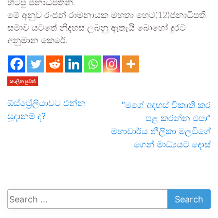
හිටපු ජනාධිපතිනි.
මේ අනුව රංජන් රාමනායක මහතා හෙට(12)ජනාධිපති
සමාව යටතේ නිදහස ලබනු ඇතැයි බොහෝ දුරට
අනුමාන කෙරේ.
කාලීන පුවත්
ඕස්ට්‍රේලියාවට එන්න
“මගේ අදහස් විකෘති කර
සූදානම් ද?
පළ කරන්න එපා”
මහාචාර්ය නීලිකා මලවිගේ
ගෙන් මාධ්‍යයට දොස්