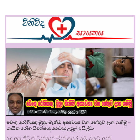
ඩෙංගු රෝගියකු ⁣මුත්‍රා මැනීම අත්‍යවශ්‍ය වන හේතුව දැන ගනිමු –
කායික රෝග විශේෂඥ වෛද්‍ය උපුල් ද සිල්වා
අද අප ජීවත් වන්නේ මින් පෙර මේ රටේ අන්