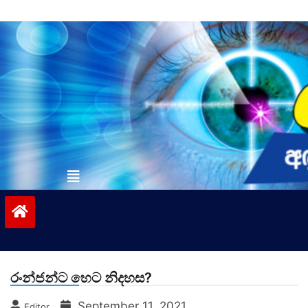
Skip
to
content
vinivida.lk
රංන්ජන්ට හෙට නිදහස?
September 11, 2021
Editor