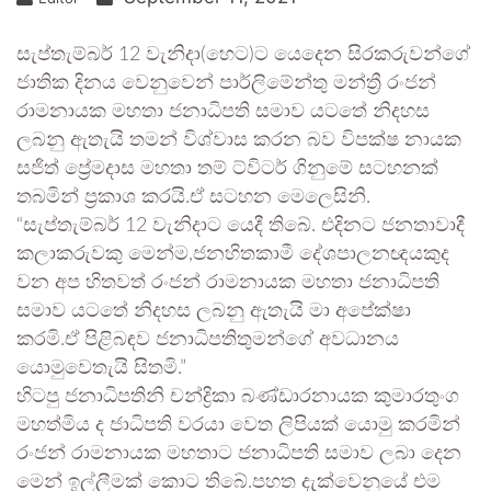
සැප්තැම්බර් 12 වැනිදා(හෙට)ට යෙදෙන සිරකරුවන්ගේ
ජාතික දිනය වෙනුවෙන් පාර්ලිමේන්තු මන්ත්‍රී රංජන්
රාමනායක මහතා ජනාධිපති සමාව යටතේ නිදහස
ලබනු ඇතැයි තමන් විශ්වාස කරන බව විපක්ෂ නායක
සජිත් ප්‍රේමදාස මහතා තම් ට්විටර් ගිනුමේ සටහනක්
තබමින් ප්‍රකාශ කරයි.ඒ සටහන මෙලෙසිනි.
“සැප්තැම්බර් 12 වැනිදාට යෙදී තිබේ. එදිනට ජනතාවාදී
කලාකරුවකු මෙන්ම,ජනහිතකාමී දේශපාලනඥයකුද
වන අප හිතවත් රංජන් රාමනායක මහතා ජනාධිපති
සමාව යටතේ නිදහස ලබනු ඇතැයි මා අපේක්ෂා
කරමි.ඒ පිළිබඳව ජනාධිපතිතුමන්ගේ අවධානය
යොමුවෙතැයි සිතමි.”
හිටපු ජනාධිපතිනි චන්ද්‍රිකා බණ්ඩාරනායක කුමාරතුංග
මහත්මිය ද ජාධිපති වරයා වෙත ලිපියක් යොමු කරමින්
රංජන් රාමනායක මහතාට ජනාධිපති සමාව ලබා දෙන
මෙන් ඉල්ලීමක් කොට තිබේ.පහත දැක්වෙනුයේ එම