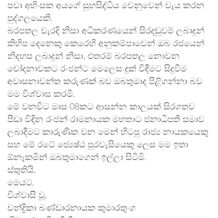
පවා අහිංසක අයගේ සුභසිද්ධිය වෙනුවෙන් වැය කරන
පුද්ගලයෙකි.
බරපතල වැරදි නිසා අධිකරණයෙන් සිරදඬුවම් ලබාදුන්
කිහිප දෙනෙකු කෙරෙහි අනුකම්පාවෙන් ඔබ රජයෙන්
නිදහස ලබාදුන් නිසා, එතරම් බරපතල නොවන
චෝදනාවකට රංජන්ට මෙලෙස දුක් විඳීමට සිදුවීම
අවාසනාවන්ත කරුණක් බව ඔබතුමාද පිළිගන්නා බව
මම විශ්වාස කරමි.
මේ වනවිට මාස 08කට ආසන්න කාලයක් සිරගතව
පීඩා විඳින රංජන් රාමනායක මහතාට ජනාධිපති සමාව
ලබාදීමට කාරුණික වන මෙන් හිටපු රාජ්‍ය නායකයෙකු
සහ මේ රටේ ජ්‍යෙෂ්ඨ පුරවැසියෙකු ලෙස මම ඉතා
ඕනෑකමින් ඔබතුමාගෙන් ඉල්ලා සිටිමි.
ස්තුතියි,
මෙයට,
විශ්වාසී වූ,
චන්ද්‍රිකා බණ්ඩාරනායක කුමාරතුංග