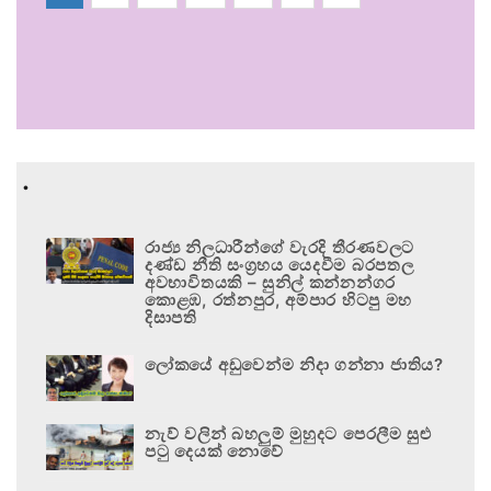
.
රාජ්‍ය නිලධාරීන්ගේ වැරදි තීරණවලට
දණ්ඩ නීති සංග්‍රහය යෙදවීම බරපතල
අවභාවිතයකි – සුනිල් කන්නන්ගර
කොළඹ, රත්නපුර, අම්පාර හිටපු මහ
දිසාපති
ලෝකයේ අඩුවෙන්ම නිදා ගන්නා ජාතිය?
නැව් වලින් බහලුම් මුහුදට පෙරලීම සුළු
පටු දෙයක් නොවේ