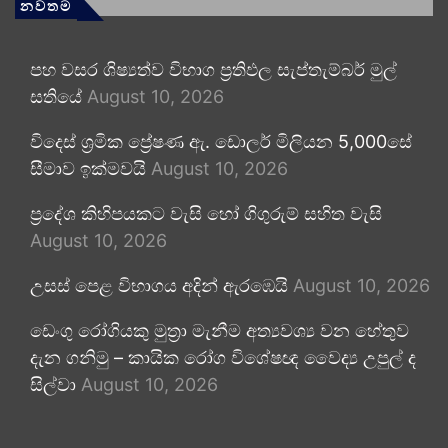
නවතම
පහ වසර ශිෂ්‍යත්ව විභාග ප්‍රතිඵල සැප්තැම්බර් මුල්
සතියේ
August 10, 2026
විදෙස් ශ්‍රමික ප්‍රේෂණ ඇ. ඩොලර් මිලියන 5,000සේ
සීමාව ඉක්මවයි
August 10, 2026
ප්‍රදේශ කිහිපයකට වැසි හෝ ගිගුරුම් සහිත වැසි
August 10, 2026
උසස් පෙළ විභාගය අදින් ඇරඹෙයි
August 10, 2026
ඩෙංගු රෝගියකු ⁣මුත්‍රා මැනීම අත්‍යවශ්‍ය වන හේතුව
දැන ගනිමු – කායික රෝග විශේෂඥ වෛද්‍ය උපුල් ද
සිල්වා
August 10, 2026