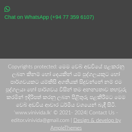
Chat on WhatsApp (+94 77 359 6107)
Copyrights protected: මෙම වෙබ් අඩවියේ පළකරනු
ලබන කිනම් හෝ දෙයකින් යම් පුද්ගලයකුට හෝ
පාර්ශවයකට යම්කිසි අගතියක් සිදුවන්නේ නම් එම
පුද්ගලයා හෝ පාර්ශවය විසින් තම අනන්‍යතාව තහවුරු
කරමින් ඉදිරිපත් කරනු ලබන පිළිතුරු පළකිරීමට මෙම
වෙබ් අඩවිය ආචාර ධර්මීය වශයෙන් බැඳී සිටී.
'www.vinivida.lk' © 2021- 2024| Contact Us -
editor.vinivida@gmail.com |
Design & develop by
AmpleThemes