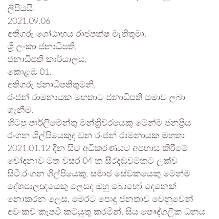
ලිපියයි.
2021.09.06
අතිගරු ගෝඨාභය රාජපක්ෂ මැතිතුමා,
ශ්‍රී ලංකා ජනාධිපති,
ජනාධිපති කාර්යාලය,
කොළඹ 01.
අතිගරු ජනාධිපතිතුමනි,
රංජන් රාමනායක මහතාට ජනාධිපති සමාව ලබා
ගැනීම.
හිටපු පාර්ලිමේන්තු මන්ත්‍රීවරයෙකු මෙන්ම ජනප්‍රිය
රංගන ශිල්පියෙකුද වන රංජන් රාමනායක මහතා
2021.01.12 දින සිට අධිකරණයට අපහාස කිරීමේ
චෝදනාව මත වසර 04 ක සිරදඬුවමකට ලක්ව
සිටී.රංගන ශිල්පියෙකු, සමාජ සේවකයෙකු මෙන්ම
දේශපාලඥයෙකු ලෙසද ඔහු බොහෝ දෙනෙක්
නොකරන ලෙස, මෙරට පොදු ජනතාව වෙනුවෙන්
අවංකව කැපවී කටයුතු කරමින්, සිය පෞද්ගලික ධනය