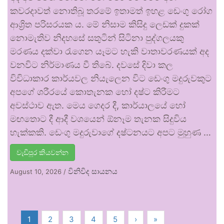
කවරදාවත් නොතිබූ තරමේ ඉතාමත් ඉහළ ඩෙංගු රෝග
ආශ්‍රිත පරිසරයක ය. මේ නිසාම කිසිදු ලෙඩක් දුකක්
නොමැතිව නිදහසේ සතුටින් සිටිනා පුද්ගලයකු
මරණය දක්වා රැගෙන යෑමට හැකි වාතාවරණයක් අද
වනවිට නිර්මාණය වී තිබේ. දවසේ දිවා කල
විවිධාකාර කාර්යවල නියැලෙන විට ඩෙංගු මදුරුවකුට
අපගේ ශරීරයේ කොතැනක හෝ දෂ්ට කිරීමට
අවස්ථාව ඇත. මෙය ගෙදර දී, කාර්යාලයේ හෝ
මඟතොට දී ආදී වශයෙන් ඕනෑම තැනක සිදුවිය
හැක්කකි. ඩෙංගු මදුරුවාගේ දෂ්ටනයට අපට මුහුණ …
වැඩිපුර කියවන්න
විනිවිද සායනය
August 10, 2026
/
1
2
3
4
5
›
»