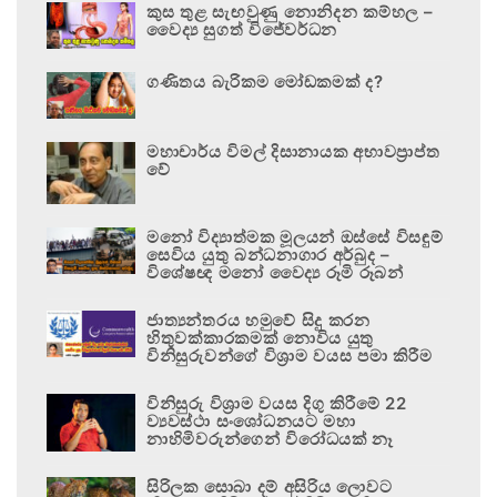
කුස තුළ සැඟවුණු නොනිදන කම්හල –
වෛද්‍ය සුගත් විජේවර්ධන
ගණිතය බැරිකම මෝඩකමක් ද?
මහාචාර්ය විමල් දිසානායක අභාවප්‍රාප්ත
වේ
මනෝ විද්‍යාත්මක මූලයන් ඔස්සේ විසඳුම්
සෙවිය යුතු බන්ධනාගාර අර්බුද –
විශේෂඥ මනෝ වෛද්‍ය රූමි රූබන්
ජාත්‍යන්තරය හමුවේ සිදු කරන
හිතුවක්කාරකමක් නොවිය යුතු
විනිසුරුවන්ගේ විශ්‍රාම වයස පමා කිරීම
විනිසුරු විශ්‍රාම වයස දිගු කිරීමේ 22
ව්‍යවස්ථා සංශෝධනයට මහා
නාහිමිවරුන්ගෙන් විරෝධයක් නෑ
සිරිලක සොබා දම් අසිරිය ලොවට