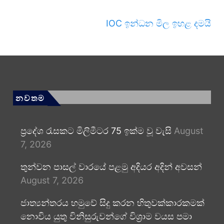
IOC ඉන්ධන මිල ඉහළ දමයි
නවතම
ප්‍රදේශ රැසකට මිලිමීටර 75 ඉක්ම වූ වැසි
August
7, 2026
තුන්වන පාසල් වාරයේ පළමු අදියර අදින් අවසන්
August 7, 2026
ජාත්‍යන්තරය හමුවේ සිදු කරන හිතුවක්කාරකමක්
නොවිය යුතු විනිසුරුවන්ගේ විශ්‍රාම වයස පමා