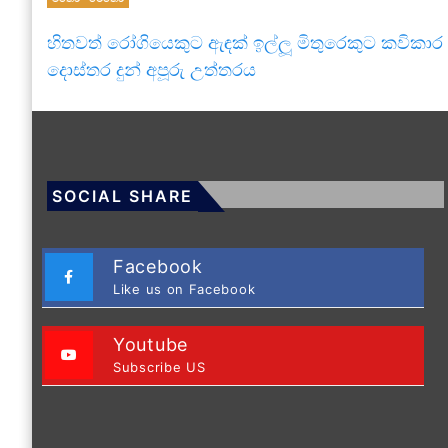
හිතවත් රෝගියෙකුට ඇඳක් ඉල්ලූ මිතුරෙකුට කවිකාර
දොස්තර දුන් අපූරු උත්තරය
SOCIAL SHARE
Facebook
Like us on Facebook
Youtube
Subscribe US