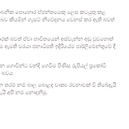
 කාබනික පොහොර ඒජන්තයෙකු ලෙස කටයුතු කළ
 බව කියමින් ගැසට් නිවේදනය වෙනස් කර ඇති බවත්
් බවත් ඒවා භාවිතයෙන් අස්වැන්න අඩු වුවහොත්
 ඇමති වරයා ජනාධිපති ඉදිරියේම පාර්ලිමේන්තුවේ දී
ගොවීන්ට වන්දි ගෙවීම පිණිස රුපියල් ප්‍රකෝටි
් බවය.
ොන තරම් නම් බාල බොළඳ වාක්‍ය රචනාවක් වී තිබේදැයි
ි අපි නම් නොදනිමු.