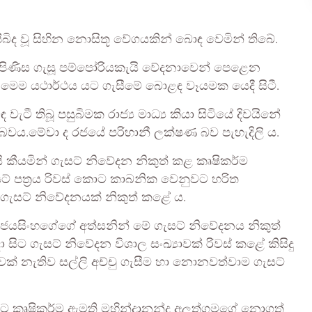
ිද වූ සිහින නොසිතූ වේගයකින් බොඳ වෙමින් තිබේ.
ම පිණිස ගැසූ පම්පෝරියකැයි වේදනාවෙන් පෙළෙන
්‍ය මෙම යථාර්ථය යට ගැසීමේ බොළඳ වෑයමක යෙදී සිටී.
වැටී තිබූ පසුබිමක රාජ්‍ය මාධ්‍ය කියා සිටියේ දිවයිනේ
වූ බවය.මේවා ද රජයේ පරිහානී ලක්ෂණ බව පැහැදිලි ය.
 කීයමින් ගැසට් නිවේදන නිකුත් කළ කෘෂිකර්ම
ට් පත්‍රය රිවස් කොට කාබනික වෙනුවට හරිත
 ගැසට් නිවේදනයක් නිකුත් කළේ ය.
ේ ජයසිංහගේගේ අත්සනින් මේ ගැසට් නිවේදනය නිකුත්
සිට ගැසට් නිවේදන විශාල සංඛ්‍යාවක් රිවස් කළේ කිසිදු
් නැතිව සල්ලි අච්චු ගැසීම හා නොනවත්වාම ගැසට්
මට කෘෂිකර්ම ඇමති මහින්දානන්ද අලුත්ගමගේ නොගත්