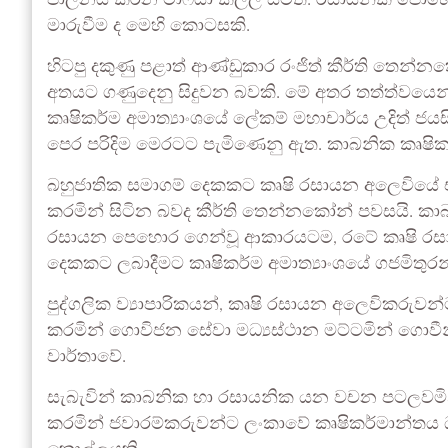
පාලනය කරන මාෆියා කල්ලි සිටිති. රසායනික ප
මාරුවීම ද මෙහි කොටසකි.
හිටපු දකුණු පළාත් ආණ්ඩුකාර රංජිත් කීර්ති
අතයට ගණුදෙනු සිදුවන බවකි. මේ අතර තත්ත්වයෙ
කෘෂිකර්ම අමාත්‍යාංශයේ ලේකම් මහාචාර්ය උදිත් ජයස
පෙර පරිදිම මෙරටට පැමිණෙනු ඇත. කාබනික කෘෂික
බහුජාතික සමාගම් දෙකකට කෘෂි රසායන අලෙවියේ ඒක
කරමින් සිටින බවද කීර්ති තෙන්නකෝන් පවසයි. 
රසායන පෙහොර ගෙන්වූ ආකාරයටම, රටේ කෘෂි රසාය
දෙකකට ලබාදීමට කෘෂිකර්ම අමාත්‍යාංශයේ ගජමිතුරන්
පුද්ගලික ව්‍යාපාරිකයන්, කෘෂි රසායන අලෙවිකරුව
කරමින් ගොවිජන සේවා මධ්‍යස්ථාන මට්ටමින් ගොවී
වාර්තාවේ.
සැබැවින් කාබනික හා රසායනික යන වචන පටලවමින
කරමින් ජවාරම්කරුවන්ට ලංකාවේ කෘෂිකර්මාන්තය ධ