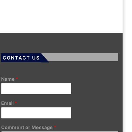
CONTACT US
Name
*
Email
*
Comment or Message
*