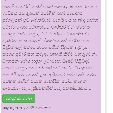
මානසික රෝගී තත්ත්වයන් සඳහා ලබාදෙන ඖෂධ
භාවිතය හේතුවෙන් රෝගීන් හෝ සාමාන්‍ය
පුද්ගලයන් ප්‍රචණ්ඩත්වයට යොමු විය හැකි ද යන්න
වර්තමානයේ රෝගීන්ගේ භාරකරුවන් මෙන්ම
පොදු සමාජය තුළ ද නිරන්තරයෙන් කතාබහට
ලක්වන මාතෘකාවකි. විශේෂයෙන්ම වර්තමාන
සිදුවීම් මුල් කොට මාධ්‍ය මඟින් සිදුවන ඇතැම්
අසත්‍ය ප්‍රචාර සහ කරුණු විකෘති කිරීම් හේතුවෙන්,
මානසික රෝග සඳහා ලබාදෙන ඖෂධ පිළිබඳව
සමාජය තුළ අනියත බියක් නිර්මාණය වී ඇත.එය
සමාජයීය වශයෙන් ඉතා අහිතකර තත්වයකි. මෙම
සටහන මඟින් ප්‍රධාන මානසික රෝග නාශක
ඖෂධවල සැබෑ ක්‍රියාකාරීත්වය, ප්‍රචණ්ඩත්වය …
වැඩිපුර කියවන්න
විනිවිද සායනය
July 15, 2026
/