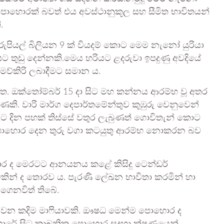
හොරක් බවත් එය අවස්ථානුකූල සහ සීමිත භාවිතයන්
.
ුපියල් බිලියන 9 ක් වියදම් කොට මෙම නැනෝ යුරියා
ට තුඩු දෙන්නකි.මෙය හරියට ළදරුවා ඉපදුණු අවදියේ
 මව්කිරි ලබාදීමට සමාන ය.
ැත. ඔක්තෝම්බර් 15 දා සිට මහ කන්නය ආරම්භ වූ අතර
ි. වාරි මාර්ග දෙපාර්තමේන්තුව කුඹුරු වෙනුවෙන්
ලට දින පහක් තිස්සේ වතුර ලැබුණත් ගොවිතැන් කොට
පොහොර දෙන තුරු වගා කටයුතු ආරම්භ නොකරන බව
ාර ද මෙරටට ආනයනය කළේ කිසිදු ටෙන්ඩර්
ාවකින් ද තොරව ය. පැරණි ලේඛන භාවිතා කරමින් හා
ගෙනවිත් තිබේ.
වන කදිම මාෆියාවකි. ඖෂධ මෙන්ම පොහොර ද