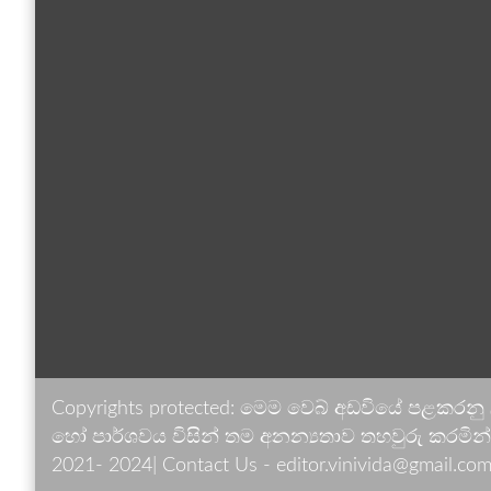
Copyrights protected: මෙම වෙබ් අඩවියේ පළකරනු
හෝ පාර්ශවය විසින් තම අනන්‍යතාව තහවුරු කරමින් ඉ
2021- 2024| Contact Us - editor.vinivida@gmail.com