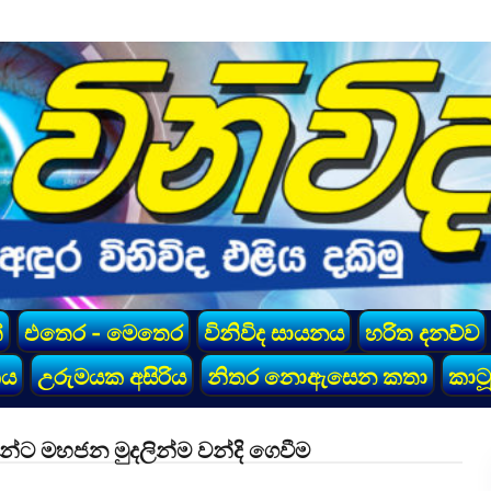
්
එතෙර - මෙතෙර
විනිවිද සායනය
හරිත දනව්ව
කය
උරුමයක අසිරිය
නිතර නොඇසෙන කතා
කාටූ
න්ට මහජන මුදලින්ම වන්දි ගෙවීම