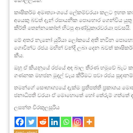
කොල්ලයකි.
කෘෂිකර්ම අමාත්‍යාංශයේ ලේකම්වරයා කලට ඉහත
අයෙකු බවත් දැන් රසායනික පොහොර ගෙන්විය යුතු
කීර්ති තෙන්නකෝන් හිටපු ආණ්ඩුකාරවරයා පවසයි.
මේ අතර නැනෝ යුරියා ලෝකයේ අති නවීන පොහොරක
ගොවීන්ට රජය මඟින් වන්දි ලබා දෙන බවත් කෘෂිකර්ම
කීය.
ඔහු ඒ කියනුයේ රජයේ අඳ බාල තීරණ හමුවේ බැට කන 
ගණනක මහජන මුදල් වැය කිරීමට පවා රජය සූදානම
තමන්ගේ සෞභාග්‍යයේ දැක්ම ප්‍රතිපත්ති ප්‍රකාශය ම
ජනාධිපති වරයා ඒ මොහොතේ හෝ තේරුම් ගත්තේ දැය
ලසන්ත වීරකුලසූරිය
එතෙර - මෙතෙර