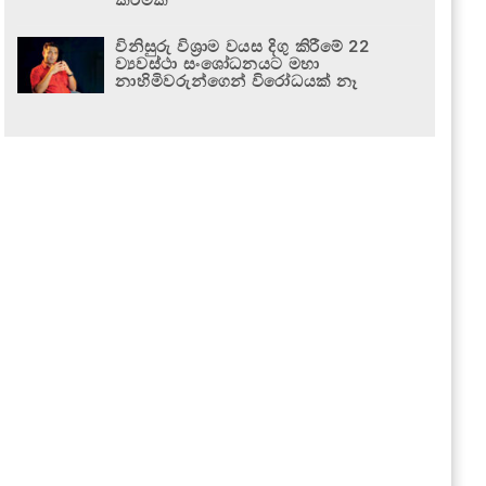
විනිසුරු විශ්‍රාම වයස දිගු කිරීමේ 22
ව්‍යවස්ථා සංශෝධනයට මහා
නාහිමිවරුන්ගෙන් විරෝධයක් නෑ