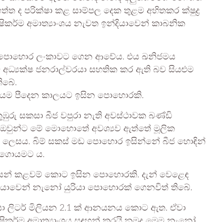
ත ද පරික්ෂා කළ සාම්පල දෙක තුළම අහිතකර ක්ෂුද්‍ර
 කෘෂිකර්ම අමාත්‍යාංශය නැවත ඉන්දියාවෙන් කාබනික
් වූ පොහොර ලංකාවට ගෙන ආවේය. එය ඛනිජමය
අධ්‍යක්ෂ ජනරාල්වරයා සහතික කර ඇති බව සියළුම
ිබේ.
ය ගොයම පීදෙන කාලයට ඉසින පොහොරකි.
ුරු සකසා බීජ වපුරා නැති අවස්ථාවක බණ්ඩි
 ඔවුන්ට මේ මොහොතේ අවශ්‍යව ඇත්තේ මූලික
ෙසය. බිම් සකස් මඩ පොහොර ඉසින්නේ බීජ හොඳින්
 ගොයමට ය.
රයන් කළවම් කොට ඉසින පොහොරකි. දැන් වෙළෙඳ
න්දියාවෙන් නැනෝ යුරියා පොහොරක් ගෙනවිත් තිබේ.
ියා ලිටර් මිලියන 2.1 ක් ආනයනය කොට ඇත. ඒවා
ිකර්ම අමාත්‍යාංශය සඳහන් කරයි.නමුදු මෙම නැනෝ