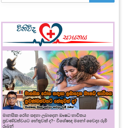
මානසික රෝග සඳහා ලබාදෙන ඖෂධ භාවිතය
ප්‍රචණ්ඩත්වයට හේතුවක් ද?- විශේෂඥ මනෝ වෛද්‍ය රූමි
රූබන්