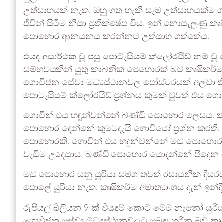
උත්සාහයක් නැත. ඔහු ගත හැකි සෑම උත්සාහයක්ම ගත්
ජීවින් සිටීම නිසා ප්‍රතික්ෂේප විය. ඉන් නොසැලුණු
පොහොර ආනයනය කරන්නට උත්සාහ ගත්තේය.
එයද අසාර්ථක වූ පසු පොටෑසියම් ක්ලෝරයිඩ් නම
සම්භවයකින් යුතු කාබනික පෙහොරක් බව කෘෂිකර්ම 
ගොවිජන සේවා මධ්‍යස්ථානවල පෝස්ටරයක් අලවා ත
පොටෑසියම් ක්ලෝරයිඩ් ප්‍රශ්නය කුමක් වුවත් එ
ගොවීන් එය හඳුන්වන්නේ බණ්ඩි පොහොර ලෙසය. කුඹ
පොහොර දෙන්නේ කුමටදැයි ගොවියෝ ප්‍රශ්න කරති.
පොහොරකි. ගොවීන් එය හඳුන්වන්නේ මඩ පොහොර ල
වැඩීම උදෙසාය. බණ්ඩි පොහොර යොදන්නේ පීදෙන
මඩ පොහොර යනු යූරියා සමග තවත් රසායනික දිය
පොලේ යුරියා නැත. කෘෂිකර්ම අමාත්‍යාංශය දැන් ඉ
රුපියල් බිලියන 9 ක් වියදම් කොට මෙම නැනෝ යුර
ගොවිජන සේවා මධ්‍යස්ථානවලට බෙදා හරින බව කෘෂ