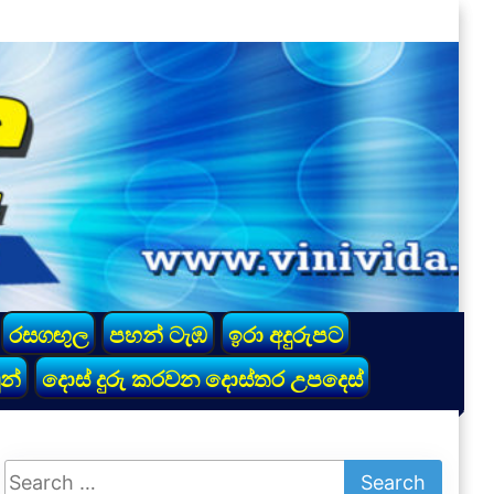
රසගඟුල
පහන් ටැඹ
ඉරා අදුරුපට
න්
දොස් දුරු කරවන දොස්තර උපදෙස්