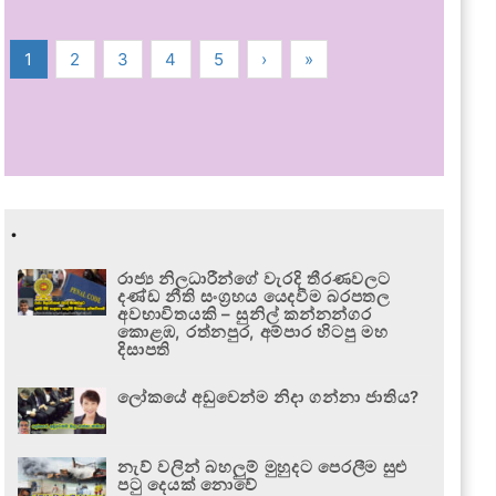
1
2
3
4
5
›
»
.
රාජ්‍ය නිලධාරීන්ගේ වැරදි තීරණවලට
දණ්ඩ නීති සංග්‍රහය යෙදවීම බරපතල
අවභාවිතයකි – සුනිල් කන්නන්ගර
කොළඹ, රත්නපුර, අම්පාර හිටපු මහ
දිසාපති
ලෝකයේ අඩුවෙන්ම නිදා ගන්නා ජාතිය?
නැව් වලින් බහලුම් මුහුදට පෙරලීම සුළු
පටු දෙයක් නොවේ