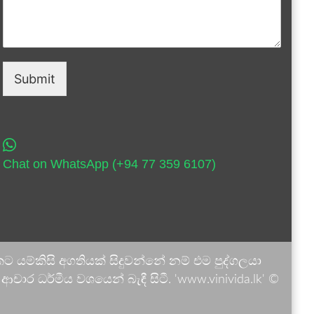
Submit
Chat on WhatsApp (+94 77 359 6107)
 යම්කිසි අගතියක් සිදුවන්නේ නම් එම පුද්ගලයා
ාර ධර්මීය වශයෙන් බැඳී සිටී. 'www.vinivida.lk' ©