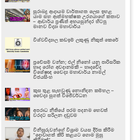
සුරාබදු ආදායම වාර්තාගත ලෙස ඉහළ
යාම සහ ආත්මභක්ෂක උරගයාගේ කතාව
– ආචාර්ය ප්‍රණීත් අභයසුන්දර හිටපු
මානව විද්‍යා මහාචාර්ය
විශ්වවිද්‍යාල කඩඉම් ලකුණු නිකුත් කෙරේ
ප්‍රවේසම් වන්න; එල් නිනෝ යනු පාරිසරික
හෘද රෝග අවදානමකි – හෘදවේද
විශේෂඥ වෛද්‍ය මහාචාර්ය නාමල්
විජයසිංහ
කුස තුළ සැඟවුණු නොනිදන කම්හල –
වෛද්‍ය සුගත් විජේවර්ධන
අපරාධ නීතියේ පරම පදනම හෙවත්
වරදට සරිලන දඬුවම
විනිසුරුවන්ගේ විශ්‍රාම වයස දීර්ඝ කිරීම
“දොවාගත් කිරි කළයට ගොම මුසු
කිරීමක්”