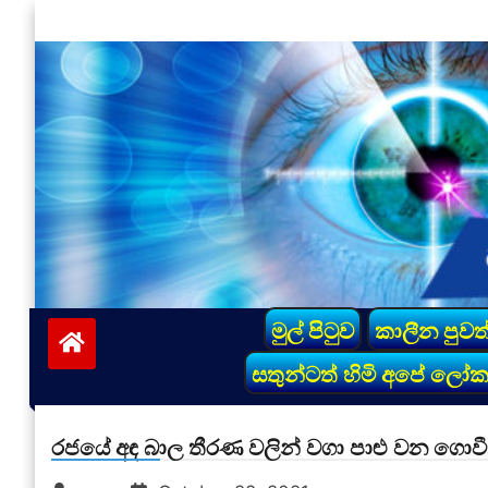
Skip
to
content
vinivida.lk
මුල් පිටුව
කාලීන පුවත
සතුන්ටත් හිමි අපේ ලෝ
රජයේ අඳ බාල තීරණ වලින් වගා පාළු වන ගොවී