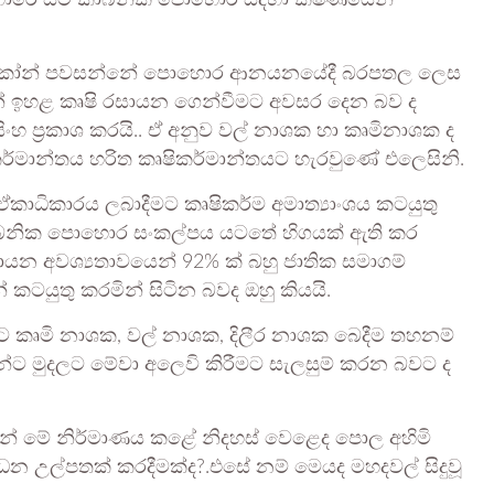
ොහොරේ සිට කාබනික පොහොර සදහා ක්ෂණයෙන්
 තෙන්නකෝන් පවසන්නේ පොහොර ආනයනයේදී බරපතල ලෙස
න් ඉහළ කෘෂි රසායන ගෙන්වීමට අවසර දෙන බව ද
ිංහ ප්‍රකාශ කරයි.. ඒ අනුව වල් නාශක හා කෘමිනාශක ද
ර්මාන්තය හරිත කෘෂිකර්මාන්තයට හැරවුණේ එලෙසිනි.
ාධිකාරය ලබාදීමට කෘෂිකර්ම අමාත්‍යාංශය කටයුතු
කාබනික පොහොර සංකල්පය යටතේ හිගයක් ඇති කර
න අවශ්‍යතාවයෙන් 92% ක් බහු ජාතික සමාගම්
 කටයුතු කරමින් සිටින බවද ඔහු කියයි.
න්ට කෘමි නාශක, වල් නාශක, දිලීර නාශක බෙදීම තහනම්
න්ට මුදලට මේවා අලෙවි කිරීමට සැලසුම් කරන බවට ද
් මේ නිර්මාණය කළේ නිදහස් වෙළෙද පොල අහිමි
න උල්පතක් කරදීමක්ද?.එසේ නම් මෙයද මහදවල් සිදුවූ