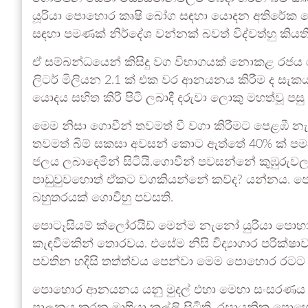
යූරියා පොහොර කෘෂි බෝග සඳහා යොදන අතිරේක පො
සඳහා පමණක් නිර්දේශ වන්නක් බවත් විද්වත්හු කියති
ඒ සම්බන්ධයෙන් කිසිදු වග විභාගයක් නොකළ රජය ර
ලිටර් මිලියන 2.1 ක් එක වර ආනයනය කිරීම ද සැකය
යොදය සහිත කිරි පිටි ලබාදී දරුවා ලොකු මහත්වූ පසු
මෙම නිසා ගොවීන් තවමත් වී වගා කිරීමට පෙළඹී න
තවමත් බිම් සකසා අවසන් කොට ඇත්තේ 40% ක් පමණක
ජලය ලබාදෙමින් සිටියි.ගොවීන් පවසන්නේ කුඹුරුව
පාඩුවුවහොත් ඒකට වගකියන්නේ කව්ද? යන්නය. 
බහුතරයක් ගොවීහු පවසති.
පොටෑසියම් ක්ලෝරයිඩ් මෙන්ම නැනෝ යුරියා පොහ
කැඳවීමකින් තොරවය. එසේම නිසි විද්‍යාගාර පරික්ෂ
පවතින හදිසි තත්ත්වය පෙන්වා මෙම පොහොර රටට 
පොහොර ආනයනය යනු මුදල් එහා මෙහා සංසරණය 