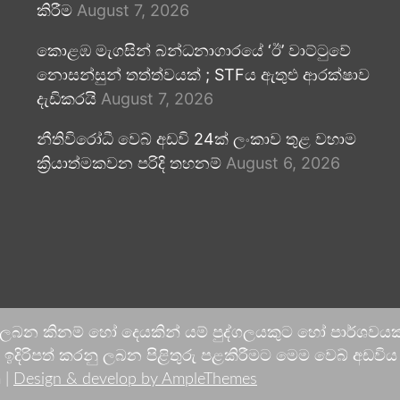
කිරීම
August 7, 2026
කොළඹ මැගසින් බන්ධනාගාරයේ ‘ඊ’ වාට්ටුවේ
නොසන්සුන් තත්ත්වයක් ; STFය ඇතුළු ආරක්ෂාව
දැඩිකරයි
August 7, 2026
නීතිවිරෝධී වෙබ් අඩවි 24ක් ලංකාව තුළ වහාම
ක්‍රියාත්මකවන පරිදි තහනම්
August 6, 2026
 ලබන කිනම් හෝ දෙයකින් යම් පුද්ගලයකුට හෝ පාර්ශවයකට
දිරිපත් කරනු ලබන පිළිතුරු පළකිරීමට මෙම වෙබ් අඩවිය ආච
 |
Design & develop by AmpleThemes