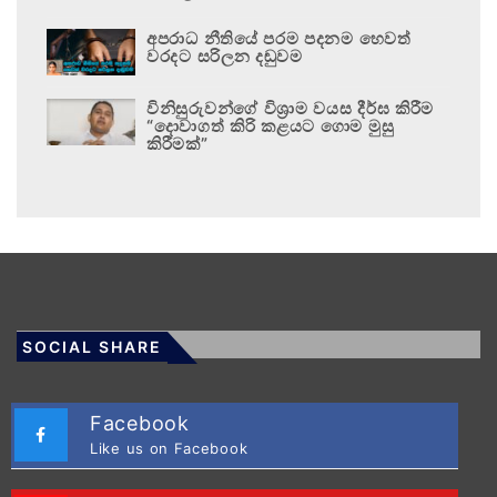
අපරාධ නීතියේ පරම පදනම හෙවත්
වරදට සරිලන දඬුවම
විනිසුරුවන්ගේ විශ්‍රාම වයස දීර්ඝ කිරීම
“දොවාගත් කිරි කළයට ගොම මුසු
කිරීමක්”
SOCIAL SHARE
Facebook
Like us on Facebook