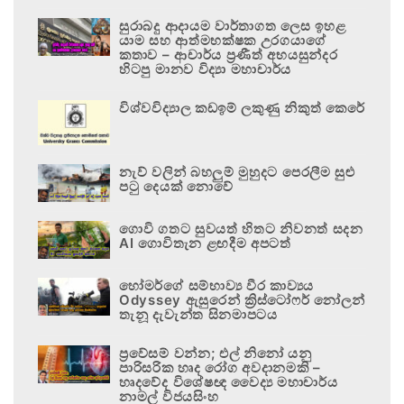
සුරාබදු ආදායම වාර්තාගත ලෙස ඉහළ
යාම සහ ආත්මභක්ෂක උරගයාගේ
කතාව – ආචාර්ය ප්‍රණීත් අභයසුන්දර
හිටපු මානව විද්‍යා මහාචාර්ය
විශ්වවිද්‍යාල කඩඉම් ලකුණු නිකුත් කෙරේ
නැව් වලින් බහලුම් මුහුදට පෙරලීම සුළු
පටු දෙයක් නොවේ
ගොවි ගතට සුවයත් හිතට නිවනත් සදන
AI ගොවිතැන ළඟදීම අපටත්
හෝමර්ගේ සම්භාව්‍ය වීර කාව්‍යය
Odyssey ඇසුරෙන් ක්‍රිස්ටෝෆර් නෝලන්
තැනූ දැවැන්ත සිනමාපටය
ප්‍රවේසම් වන්න; එල් නිනෝ යනු
පාරිසරික හෘද රෝග අවදානමකි –
හෘදවේද විශේෂඥ වෛද්‍ය මහාචාර්ය
නාමල් විජයසිංහ