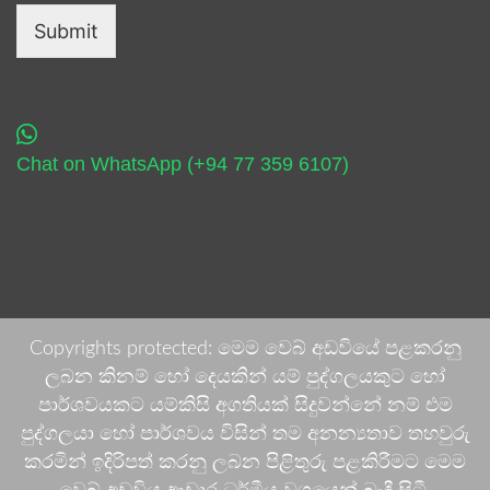
Submit
Chat on WhatsApp (+94 77 359 6107)
Copyrights protected: මෙම වෙබ් අඩවියේ පළකරනු
ලබන කිනම් හෝ දෙයකින් යම් පුද්ගලයකුට හෝ
පාර්ශවයකට යම්කිසි අගතියක් සිදුවන්නේ නම් එම
පුද්ගලයා හෝ පාර්ශවය විසින් තම අනන්‍යතාව තහවුරු
කරමින් ඉදිරිපත් කරනු ලබන පිළිතුරු පළකිරීමට මෙම