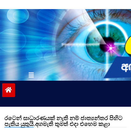
Skip
to
content
vinivida.lk
රටෙන් සාධාරණයක් නැති නම් ජාත්‍යන්තර පිහිට
පැතිය යුතුයි.අගමැති තුමත් එදා එහෙම කළා