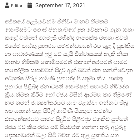
September 17, 2021
Editor
අතීතයේ පළමුවෙන්ම ජීනිවා මානව හිමිකම්
කොමිසමට ගොස් ජනතාවගේ දුක වේදනාව ගැන කතා
කළේ වත්මන් අගමැති මහින්ද රාජපක්ෂ මහතා බවත්
එසේම පාස්කු ප්‍රහාරය සම්බන්ධයෙන් රට තුළ දී යුක්තිය
හා සාධාරණයක් ඉටු වේ යැයි විශ්වාසයක් නැති නිසා
මානව හිමිකම් කොමිසමටත් ජාත්‍යන්තරයටත් යාමට
කතෝලික සභාවටත් සිදුව ඇති බවත් ජන සන්නිවේදන
අධ්‍යක්ෂ සිරිල් ගාමිණී ප්‍රනාන්දු පියතුමා කීය. පාස්කු
ප්‍රහාරය පිළිබඳ ජනාධිපති කොමිෂන් සභාවේ නිර්දේශ
ක්‍රියාත්මක කිරීම හෝ රජය විසින් ආරම්භ කර තිබුණේ
නම් තමන් ජාත්‍යන්තරයට යාම වළක්වා ගන්නට තිබූ
බව සඳහන් කළ සිරිල් ගාමිණී පියතුමා තමන්ට
ජාත්‍යන්තරයට යාමට සිදුවීම පිළිබදව වගකිව යුත්තේ
රජය බව කීය.රජය යම් පියවරක් ගන්නා තුරු අවුරුදු
දෙකහමාරක් බලා සිටි බවත් රට තුළ යුක්තිය සහ