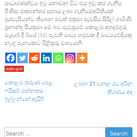
සාධාරණත්වය ඉටු නොවන විට එය ඉවු කර ගැනීම
පිණිස ජාත්‍යන්තර සහාය ලබා ගැනීමේඅයිතියක්
පුරවැසියන්ට තිබෙන බවත් එතුමා පැවසීය.සිරිල් ගාමිණී
ප්‍රනාන්දු පියතුමා මේ බව පැවසුවේ කොළඹ අගදරගුරු
මැදුරේ දී ඊයේ (16) පැවති මාධ්‍ය හමුවක දී මාධ්‍යවේදියකු
නැගූ පැනයකට පිළිතුරු වශයෙනි.
කාලීන පුවත්
කොළඹ තරුණ පෙළ
ලබන 21 වනදා රට අරින
ෆයිසර් එන්නතම
තීරණය අද
ඉල්ලන්නේ ඇයි?