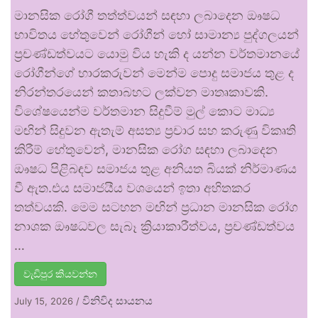
මානසික රෝගී තත්ත්වයන් සඳහා ලබාදෙන ඖෂධ
භාවිතය හේතුවෙන් රෝගීන් හෝ සාමාන්‍ය පුද්ගලයන්
ප්‍රචණ්ඩත්වයට යොමු විය හැකි ද යන්න වර්තමානයේ
රෝගීන්ගේ භාරකරුවන් මෙන්ම පොදු සමාජය තුළ ද
නිරන්තරයෙන් කතාබහට ලක්වන මාතෘකාවකි.
විශේෂයෙන්ම වර්තමාන සිදුවීම් මුල් කොට මාධ්‍ය
මඟින් සිදුවන ඇතැම් අසත්‍ය ප්‍රචාර සහ කරුණු විකෘති
කිරීම් හේතුවෙන්, මානසික රෝග සඳහා ලබාදෙන
ඖෂධ පිළිබඳව සමාජය තුළ අනියත බියක් නිර්මාණය
වී ඇත.එය සමාජයීය වශයෙන් ඉතා අහිතකර
තත්වයකි. මෙම සටහන මඟින් ප්‍රධාන මානසික රෝග
නාශක ඖෂධවල සැබෑ ක්‍රියාකාරීත්වය, ප්‍රචණ්ඩත්වය
…
වැඩිපුර කියවන්න
විනිවිද සායනය
July 15, 2026
/