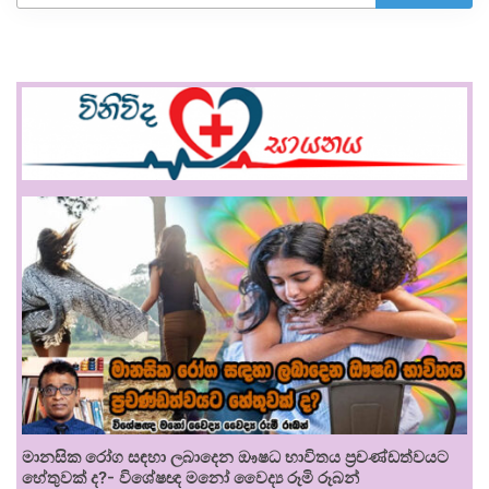
මානසික රෝග සඳහා ලබාදෙන ඖෂධ භාවිතය ප්‍රචණ්ඩත්වයට
හේතුවක් ද?- විශේෂඥ මනෝ වෛද්‍ය රූමි රූබන්