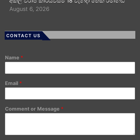
අකිල විරාජ් කාරියවසම් 18 වැනිදා තෙක් රිමාන්ඩ්
August 6, 2026
CONTACT US
Name
*
Email
*
Comment or Message
*