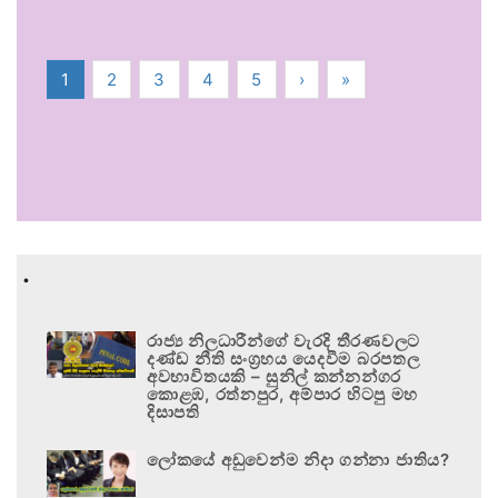
1
2
3
4
5
›
»
.
රාජ්‍ය නිලධාරීන්ගේ වැරදි තීරණවලට
දණ්ඩ නීති සංග්‍රහය යෙදවීම බරපතල
අවභාවිතයකි – සුනිල් කන්නන්ගර
කොළඹ, රත්නපුර, අම්පාර හිටපු මහ
දිසාපති
ලෝකයේ අඩුවෙන්ම නිදා ගන්නා ජාතිය?