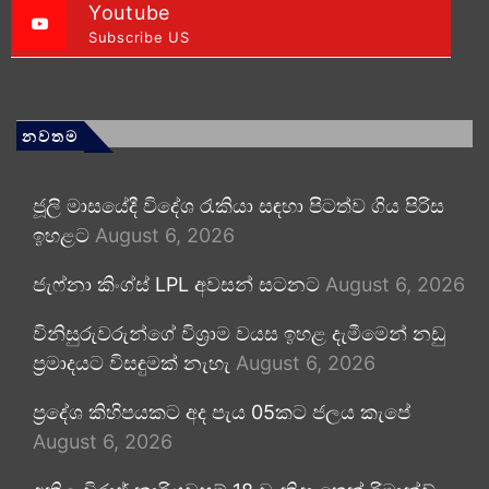
Youtube
Subscribe US
නවතම
ජූලි මාසයේදී විදේශ රැකියා සඳහා පිටත්ව ගිය පිරිස
ඉහළට
August 6, 2026
ජැෆ්නා කිංග්ස් LPL අවසන් සටනට
August 6, 2026
විනිසුරුවරුන්ගේ විශ්‍රාම වයස ඉහළ දැමීමෙන් නඩු
ප්‍රමාදයට විසඳුමක් නැහැ
August 6, 2026
ප්‍රදේශ කිහිපයකට අද පැය 05කට ජලය කැපේ
August 6, 2026