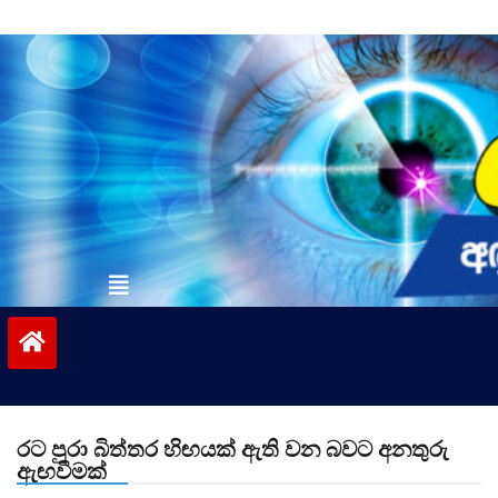
Skip
to
content
vinivida.lk
රට පුරා බිත්තර හිඟයක් ඇති වන බවට අනතුරු
ඇඟවීමක්