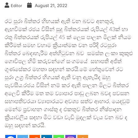
August 21, 2022
Editor
රට පුරා බිත්තර හිඟයක් ඇති වන බවට අනතුරු
ඇඟවීමක් රජය විසින් සුදු බිත්තරයක් රුපියල් 43ක් හා
රතු බිත්තරයක් රුපියල් 45 ක් ලෙස පාලන මිලක් නියම
කිරීමත් සමඟ වහාම ක්‍රියාත්මක වන පරිදි රටපුරා
බිත්තර බෙදාහැරීම අත්හිටුවන බව සමස්ත ලංකා කුකුළු
ගොවිපල හිමි කරුවන්ගේ සංගමයේ සභාපති අජිත්
ගුණසේකර මහතා සඳහන් කරයි.මේ හේතුවෙන් රට
පුරා උග‍්‍ර බිත්තර හිගයක් ඇති වනු ඇතැයිද ඔහු
පැවසීය.රජය විසින් නම් කර ඇති පාලන මිලට බිත්තර
අලෙවි කිරීම මත තම ව්‍යාපාර පාඩු ලබන බවද පවසන
සභාපතිවරයා ව්‍යාපාරයට අවශ්‍ය සත්ව ආහාර, යෙදවුම්
මෙන්ම ප්‍රවාහන ගාස්තු ද එකතුව බිත්තර නිෂ්පාදන
ක්‍රියාවලිය සඳහා මීට වඩා වැඩි මුදලක් වැය වන බව ද
ඔහු සඳහන් කරයි.