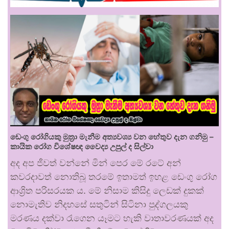
ඩෙංගු රෝගියකු ⁣මුත්‍රා මැනීම අත්‍යවශ්‍ය වන හේතුව දැන ගනිමු –
කායික රෝග විශේෂඥ වෛද්‍ය උපුල් ද සිල්වා
අද අප ජීවත් වන්නේ මින් පෙර මේ රටේ අන්
කවරදාවත් නොතිබූ තරමේ ඉතාමත් ඉහළ ඩෙංගු රෝග
ආශ්‍රිත පරිසරයක ය. මේ නිසාම කිසිදු ලෙඩක් දුකක්
නොමැතිව නිදහසේ සතුටින් සිටිනා පුද්ගලයකු
මරණය දක්වා රැගෙන යෑමට හැකි වාතාවරණයක් අද