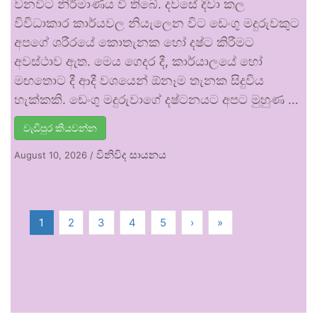
වනවිට නිර්මාණය වී තිබේ. දවසේ දිවා කල
විවිධාකාර කාර්යවල නියැලෙන විට ඩෙංගු මදුරුවකුට
අපගේ ශරීරයේ කොතැනක හෝ දෂ්ට කිරීමට
අවස්ථාව ඇත. මෙය ගෙදර දී, කාර්යාලයේ හෝ
මඟතොට දී ආදී වශයෙන් ඕනෑම තැනක සිදුවිය
හැක්කකි. ඩෙංගු මදුරුවාගේ දෂ්ටනයට අපට මුහුණ …
වැඩිපුර කියවන්න
විනිවිද සායනය
August 10, 2026
/
1
2
3
4
5
›
»