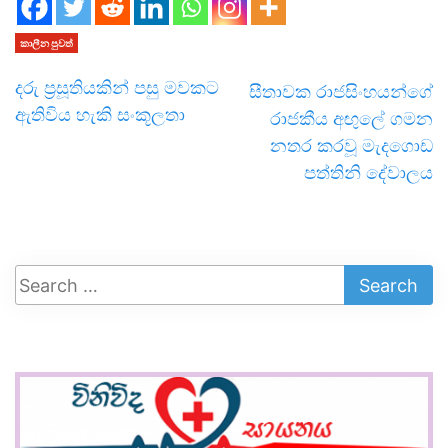
කාලීන පුවත්
දරු ප්‍රසූතියකින් පසු මවකට
සීතාවක රාජසිංහයන්ගේ
ඇතිවිය හැකි සංකූලතා
රාජකීය අඟුලේ ගමන
නතර කරවූ මැදගොඩ
පත්තිනි දේවාලය