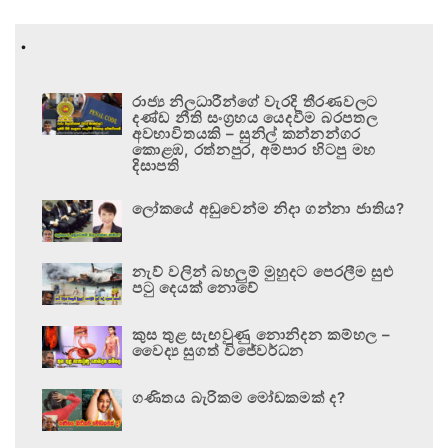
.
රාජ්‍ය නිලධාරීන්ගේ වැරදි තීරණවලට
දණ්ඩ නීති සංග්‍රහය යෙදවීම බරපතල
අවභාවිතයකි – සුනිල් කන්නන්ගර
කොළඹ, රත්නපුර, අම්පාර හිටපු මහ
දිසාපති
ලෝකයේ අඩුවෙන්ම නිදා ගන්නා ජාතිය?
නැව් වලින් බහලුම් මුහුදට පෙරලීම සුළු
පටු දෙයක් නොවේ
කුස තුළ සැඟවුණු නොනිදන කම්හල –
වෛද්‍ය සුගත් විජේවර්ධන
ගණිතය බැරිකම මෝඩකමක් ද?