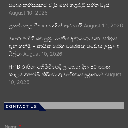
ප්‍රදේශ කිහිපයකට වැසි හෝ ගිගුරුම් සහිත වැසි
August 10, 2026
උසස් පෙළ විභාගය අදින් ඇරඹෙයි
August 10, 2026
ඩෙංගු රෝගියකු ⁣මුත්‍රා මැනීම අත්‍යවශ්‍ය වන හේතුව
දැන ගනිමු – කායික රෝග විශේෂඥ වෛද්‍ය උපුල් ද
සිල්වා
August 10, 2026
H-1B රැකියා අහිමිවීමේදී ලැබෙන දින 60 සහන
කාලය අහෝසි කිරීමට ඇමෙරිකාව සූදානම්?
August
10, 2026
CONTACT US
Name
*