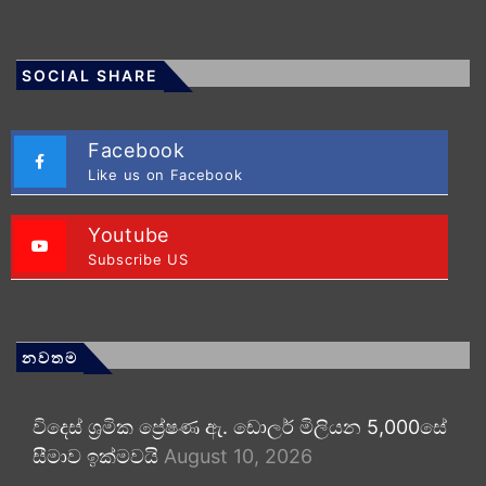
SOCIAL SHARE
Facebook
Like us on Facebook
Youtube
Subscribe US
නවතම
විදෙස් ශ්‍රමික ප්‍රේෂණ ඇ. ඩොලර් මිලියන 5,000සේ
සීමාව ඉක්මවයි
August 10, 2026