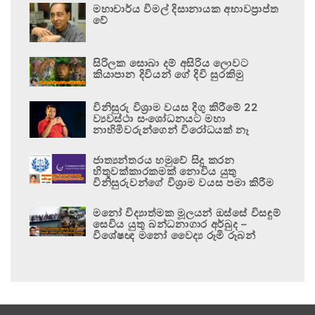
මහාචාර්ය විමල් දිසානායක අභාවප්‍රාප්ත
වේ
සිරිලක සොබා දම් අසිරිය ලොවට
කියාපාන දිවියන් ගේ දිවි සුරකිමු
විනිසුරු විශ්‍රාම වයස දිගු කිරීමේ 22
ව්‍යවස්ථා සංශෝධනයට මහා
නාහිමිවරුන්ගෙන් විරෝධයක් නෑ
ජාත්‍යන්තරය හමුවේ සිදු කරන
හිතුවක්කාරකමක් නොවිය යුතු
විනිසුරුවන්ගේ විශ්‍රාම වයස පමා කිරීම
මනෝ විද්‍යාත්මක මූලයන් ඔස්සේ විසඳුම්
සෙවිය යුතු බන්ධනාගාර අර්බුද –
විශේෂඥ මනෝ වෛද්‍ය රූමි රූබන්