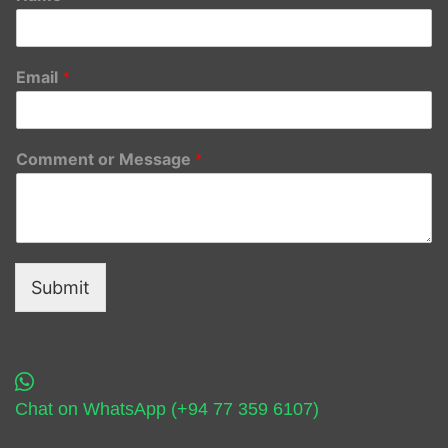
Email
*
Comment or Message
*
Submit
Chat on WhatsApp (+94 77 359 6107)