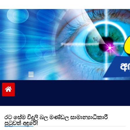
Skip
to
content
vinivida.lk
රට සේම විදුලි බල මණ්ඩල සාමාන්‍යාධිකාරී
පුටුවත් අඳුරේ!