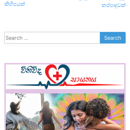
කිහිපයක්
කප්පාදුවක්