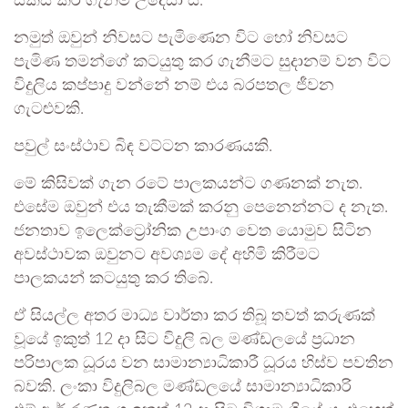
සකස් කර ගැනීම උදෙසා ය.
නමුත් ඔවුන් නිවසට පැමිණෙන විට හෝ නිවසට
පැමිණ තමන්ගේ කටයුතු කර ගැනීමට සුදානම් වන විට
විදුලිය කප්පාදු වන්නේ නම් එය බරපතල ජීවන
ගැටළුවකි.
පවුල් සංස්ථාව බිඳ වට්ටන කාරණයකි.
මේ කිසිවක් ගැන රටේ පාලකයන්ට ගණනක් නැත.
එසේම ඔවුන් එය තැකීමක් කරනු පෙනෙන්නට ද නැත.
ජනතාව ඉලෙක්ට්‍රෝනික උපාංග වෙත යොමුව සිටින
අවස්ථාවක ඔවුනට අවශ්‍යම දේ අහිමි කිරීමට
පාලකයන් කටයුතු කර තිබේ.
ඒ සියල්ල අතර මාධ්‍ය වාර්තා කර තිබූ තවත් කරුණක්
වූයේ ඉකුත් 12 දා සිට විදුලි බල මණ්ඩලයේ ප්‍රධාන
පරිපාලක ධූරය වන සාමාන්‍යාධිකාරී ධූරය හිස්ව පවතින
බවකි. ලංකා විදුලිබල මණ්ඩලයේ සාමාන්‍යාධිකාරි