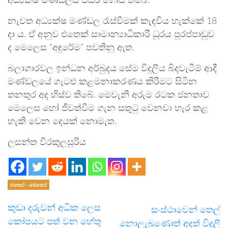
අධ්‍යක්ෂ මණ්ඩලය විසිර ගොස් තිබේ.
නැවත අධ්‍යක්ෂ මණ්ඩල රැස්වීමක් කැඳවිය හැක්කේ 18
දා ය. ඒ අනුව එතෙක් සාමාන්‍යාධිකාරී ධූරය පුරප්පාඩුව
ද මෙලෙස “අඳුරේම” පවතිනු ඇත.
බලාගාරවල ඉන්ධන අර්බුදය සේම විදුලිය බිදවැටීම් ආදී
මණ්ඩලයේ ගැටළු කළමනාකරණය කිරීමට සිටින
තනතුර අද හිස්ව තිබේ. මෙවැනි අරුම රටක ජනතාව
මෙලෙස හෝ ජීවත්වීම ගැන සතුටු වෙනවා හැර කළ
හැකි වෙන දෙයක් නොමැත.
ලසන්ත වීරකුලසූරිය
එතෙර - මෙතෙර
කුඩා දරුවන් අධික ලෙස
සංස්ථාවෙන් තෙල්
කෝපයට පත් වන හේතු
නොලැබුණොත් අදත් විදුලි