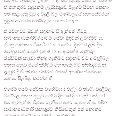
එම්.ආර් රණතුංග ඉකුත් 12 දා සිට විශ්‍රාම ගියේ ය. එහෙත්
ඒ තනතුරට සුදුසුකම් ලැයිස්තුවේ ඊළගට සිටින කෙනා
පත් කළ යුතු වුව ද විදුලි බල මණ්ඩලයේ සභාපතිවරයා
ප්‍රමුඛ අධ්‍යක්ෂ මණ්ඩලය එය කර නැත.
ඒ වෙනුවට ඔවුන් සුදානම් වී ඇත්තේ හිටපු
සාමාන්‍යාධිකාරිවරයාටම සේවා දිගුවක් ලබාදීමට ය.
හිටපු සාමාන්‍යාධිකාරිවරයාට සේවා දිගුවක් ලබාදීම
වෙනුවෙන් ඔවුන් ඉකුත් 13 දා අධ්‍යක්ෂ මණ්ඩල
රැස්වීමක් කැදවා තීන්දු ගැනීමට සුදානම් වුව ද විදුලිබල
පනත අනුව එසේ කිරීමට නොහැකි බව නීතිඥවරුන්
දැනුම් දී තිබේ.එය වත්මන් රජයේ අකාර්යක්ෂමතාව
මනාව පිළිබිඹු කරන්නකි.
එසේම එයට සේවක විරෝධය ද එල්ල වී තිබේ. විදුලිබල
මණ්ඩල පනත අනුව සේවා දිගුවක් දිය හැකි වන්නේ
එම තැනැත්තා විශ්‍රාම ගැනීමට පෙර ය. එම නිසා එදින
සාමාන්‍යාධිකාරි තනතුරට කිසිවෙකුත් පත් නොකර