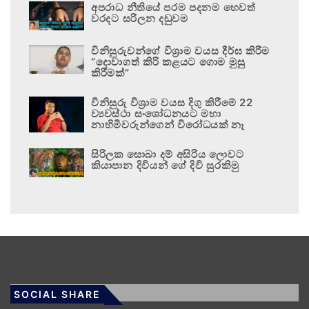
අපරාධ නීතියේ පරම පදනම හෙවත්
වරදට සරිලන දඬුවම
විනිසුරුවන්ගේ විශ්‍රාම වයස දීර්ඝ කිරීම
“දොවාගත් කිරි කළයට ගොම මුසු
කිරීමක්”
විනිසුරු විශ්‍රාම වයස දිගු කිරීමේ 22
ව්‍යවස්ථා සංශෝධනයට මහා
නාහිමිවරුන්ගෙන් විරෝධයක් නෑ
සිරිලක සොබා දම් අසිරිය ලොවට
කියාපාන දිවියන් ගේ දිවි සුරකිමු
SOCIAL SHARE