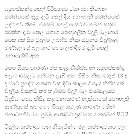
සපුගස්කන්ද තෙල් පිරිපහදුව වසා දමා තිබෙන
තත්ත්වයක් තුළ දැවි තෙල් දිය නොහැකි තත්ත්වයක්
උද්ගතව තිබේ. එසේම තෙල් සංස්ථාව තමන් සතුව
පවතින දැවි තෙල් තොග පෞද්ගලික විදුලි බලාගාර
වෙත අත් පිට මුදලට ලබාදීම නිසා ඔවුන්ට විදුලිබල
මණ්ඩලයේ බලාගාර වෙත ලබාදීමට දැවි තෙල්
නොමැතිවී ඇත.
මෙම සියළු කාරණා මත කැළණිතිස්ස හා සපුගස්කන්ද
බලාගාරවලට ඉන්ධන ලැබී නොතිබීම නිසා ඉකුත් 13 දා
ද රටේ ප්‍රදේශ ගණනාවක දිවා කාලයේ පැය කිහිපයක්
විදුලිය විසන්ධි කර තැබීමට විදුලි බල මණ්ඩලයට
සිදුවිය. මෙය කිසිදු කළමනාකරණ හැකියාවක් නොහැති
ආණ්ඩුවක් බව මෙම සියලු කරුණු කාරණා මතින්
ජනාධිපතිවරයා ප්‍රමුඛ ආණ්ඩුව ප්‍රදර්ශනය කරමින් සිටියි.
විදුලිය කප්පාදුව යනු නිතැතින්ම ජල කප්පාදුවකට මුල