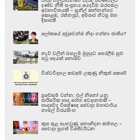
රාජ්‍ය නිලධාරීන්ගේ වැරදි තීරණවලට
දණ්ඩ නීති සංග්‍රහය යෙදවීම බරපතල
අවභාවිතයකි – සුනිල් කන්නන්ගර
කොළඹ, රත්නපුර, අම්පාර හිටපු මහ
දිසාපති
ලෝකයේ අඩුවෙන්ම නිදා ගන්නා ජාතිය?
නැව් වලින් බහලුම් මුහුදට පෙරලීම සුළු
පටු දෙයක් නොවේ
විශ්වවිද්‍යාල කඩඉම් ලකුණු නිකුත් කෙරේ
ප්‍රවේසම් වන්න; එල් නිනෝ යනු
පාරිසරික හෘද රෝග අවදානමකි –
හෘදවේද විශේෂඥ වෛද්‍ය මහාචාර්ය
නාමල් විජයසිංහ
කුස තුළ සැඟවුණු නොනිදන කම්හල –
වෛද්‍ය සුගත් විජේවර්ධන