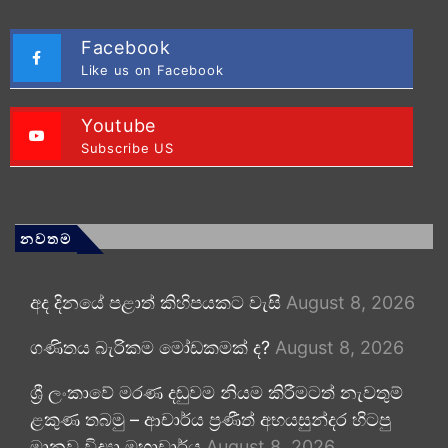
Facebook
Like us on Facebook
Youtube
Subscribe US
නවතම
අද දිනයේ පළාත් කිහිපයකට වැසි
August 8, 2026
ගණිතය බැරිකම මෝඩකමක් ද?
August 8, 2026
ශ්‍රී ලංකාවේ මරණ දඬුවම නියම කිරීමටත් නැවතුම්
ළකුණ තබමු – ආචාර්ය ප්‍රණීත් අභයසුන්දර හිටපු
මානව විද්‍යා මහාචාර්ය
August 8, 2026