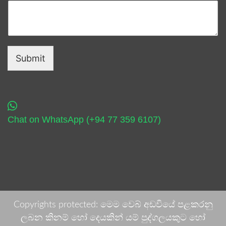
Submit
Chat on WhatsApp (+94 77 359 6107)
Copyrights protected: මෙම වෙබ් අඩවියේ පළකරනු
ලබන කිනම් හෝ දෙයකින් යම් පුද්ගලයකුට හෝ