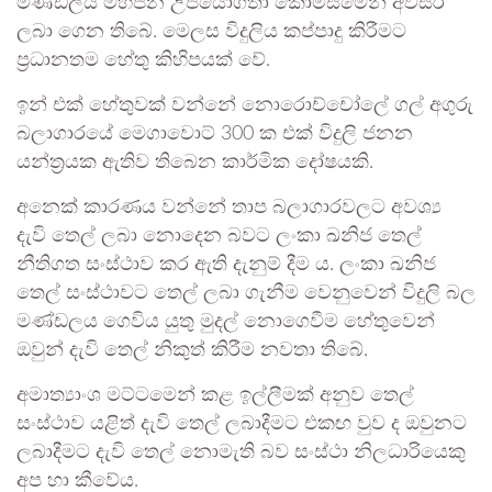
මණ්ඩලය මහජන උපයෝගිතා කොමිසමෙන් අවසර
ලබා ගෙන තිබේ. මෙලස විදුලිය කප්පාදු කිරීමට
ප්‍රධානතම හේතු කිහිපයක් වේ.
ඉන් එක් හේතුවක් වන්නේ නොරොච්චෝලේ ගල් අගුරු
බලාගාරයේ මෙගාවොට් 300 ක එක් විදුලි ජනන
යන්ත්‍රයක ඇතිව තිබෙන කාර්මික දෝෂයකි.
අනෙක් කාරණය වන්නේ තාප බලාගාරවලට අවශ්‍ය
දැවි තෙල් ලබා නොදෙන බවට ලංකා ඛනිජ තෙල්
නීතිගත සංස්ථාව කර ඇති දැනුම් දීම ය. ලංකා ඛනිජ
තෙල් සංස්ථාවට තෙල් ලබා ගැනීම වෙනුවෙන් විදුලි බල
මණ්ඩලය ගෙවිය යුතු මුදල් නොගෙවීම හේතුවෙන්
ඔවුන් දැවි තෙල් නිකුත් කිරීම නවතා තිබේ.
අමාත්‍යාංශ මට්ටමෙන් කළ ඉල්ලීමක් අනුව තෙල්
සංස්ථාව යළිත් දැවි තෙල් ලබාදීමට එකඟ වුව ද ඔවුනට
ලබාදීමට දැවි තෙල් නොමැති බව සංස්ථා නිලධාරියෙකු
අප හා කීවේය.