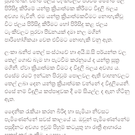
පුරන්නකි. එනම් ජලය ටැංකිවලට පිරවීම මෙන්ම ජල
පිරිසිදු කිරීමේ යන්ත්‍ර ක්‍රියාත්මක කිරීමට විදුලි බලය
අවශ්‍ය බැවිනි. එම යන්ත්‍ර ක්‍රියාත්මකවීමට නොහැකිවූ
විට ජලය පිරිසිදු කිරීමට හෝ පිරිසිදු කළ ජලය
ටැංකිවලට පුරවා පීඩනයක් දමා නල මගින්
පාරිභෝගිකයා වෙත එවීමට නොහැකි වනු ඇත.
ලංකා ඛනිජ තෙල් සංස්ථාවේ හා අයි.ඕ.සි පර්යන්ත වල
තෙල් ගොඩ බෑම හා පැටවීම කරනුයේ ද යන්ත්‍ර සූත්‍ර
මගිනි. ඒවා ක්‍රියාත්මක වීමට ද විදුලි බලය අවශ්‍ය ය.
එසේම රටේ ඉන්ධන පිරවුම් පොලවල ඇති වාහනවලට
තෙල් ලබා දෙන යන්ත්‍ර ක්‍රියාත්මක වන්නේ ද විදුලියෙනි.
එසේ නම් විදුලිය කප්පාදුවක දී මේ සියල්ල ද ඇන හිටිනු
ඇත.
දෛනික රැකියා කරන බිරිඳ හා සැමියා නිවසට
පැමිණෙන්නේ සවස් කාලයේ ය. ඔවුන් පැමිණෙන්නේම
පසුදිනට අවශ්‍ය ඉවුම් පිහුම් කටයුතු හා රාත්‍රී ආහාරය