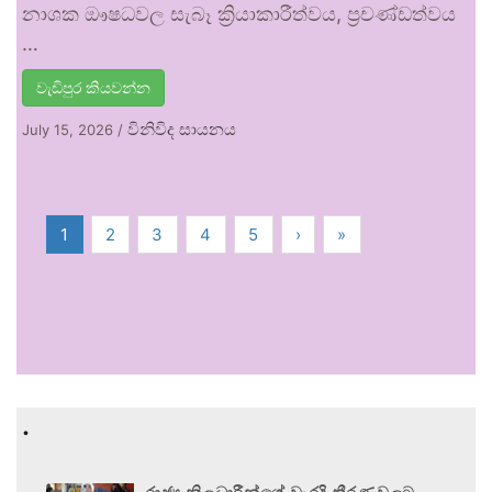
නාශක ඖෂධවල සැබෑ ක්‍රියාකාරීත්වය, ප්‍රචණ්ඩත්වය
…
වැඩිපුර කියවන්න
විනිවිද සායනය
July 15, 2026
/
1
2
3
4
5
›
»
.