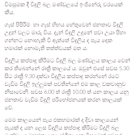
විමසුමක දී විදුලි බල මණ්ඩලයේ ඉංජිනේරු වරයෙක්
කීය.
ගෑස් පිපිරීම් හා ගෑස් හිඟය හේතුවෙන් ජනතාව විදුලි
උදුන් වලට මාරු විය. දැන් විදුලි උදුනේ පවා උයා පිහා
ගන්නට නොහැකි වී ඇත්තේ විදුලිය ද පැය දෙක
හමාරක් නොමැති තත්ත්වයක් මත ය.
විදුලිය කප්පාදු කිරීමට විදුලි බල මණ්ඩලය කාලය වෙන්
කර තිබෙන්නේ රාත්‍රී කාලයේ ය. ඔවුන් එසේ සවස 5.30
සිට රාත්‍රී 9.30 දක්වා විදුලිය කප්පාදු කරන්නේ රටේ
වැඩිම විදුලි ඉල්ලුමක් පවතින්නේ එම කාල වකවානුව
නිසාවෙනි. සවස 6.00 ත් රාත්‍රී 10.00 ත් යන කාලය යනු
ජනතාව වැඩිම විදුලි පරිභෝජනයක් කරන කාලයක්
වේ.
මෙම කාලයෙන් පැය එකහමාරක් ද දිවා කාලයෙන්
පැයක් ද යන ලෙස විදුලිය කප්පාදු කිරිමට විදුලි බල