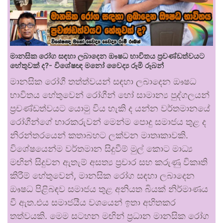
මානසික රෝග සඳහා ලබාදෙන ඖෂධ භාවිතය ප්‍රචණ්ඩත්වයට
හේතුවක් ද?- විශේෂඥ මනෝ වෛද්‍ය රූමි රූබන්
මානසික රෝගී තත්ත්වයන් සඳහා ලබාදෙන ඖෂධ
භාවිතය හේතුවෙන් රෝගීන් හෝ සාමාන්‍ය පුද්ගලයන්
ප්‍රචණ්ඩත්වයට යොමු විය හැකි ද යන්න වර්තමානයේ
රෝගීන්ගේ භාරකරුවන් මෙන්ම පොදු සමාජය තුළ ද
නිරන්තරයෙන් කතාබහට ලක්වන මාතෘකාවකි.
විශේෂයෙන්ම වර්තමාන සිදුවීම් මුල් කොට මාධ්‍ය
මඟින් සිදුවන ඇතැම් අසත්‍ය ප්‍රචාර සහ කරුණු විකෘති
කිරීම් හේතුවෙන්, මානසික රෝග සඳහා ලබාදෙන
ඖෂධ පිළිබඳව සමාජය තුළ අනියත බියක් නිර්මාණය
වී ඇත.එය සමාජයීය වශයෙන් ඉතා අහිතකර
තත්වයකි. මෙම සටහන මඟින් ප්‍රධාන මානසික රෝග