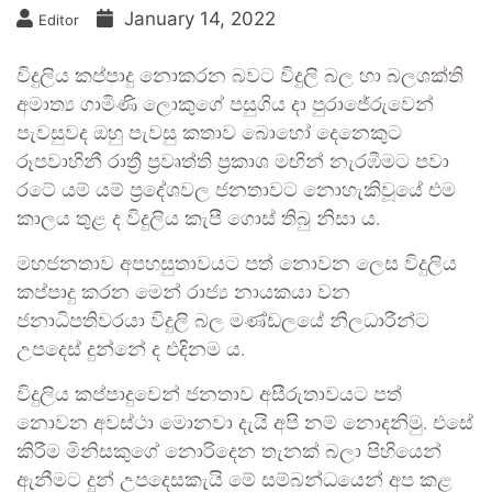
January 14, 2022
Editor
විදුලිය කප්පාදු නොකරන බවට විදුලි බල හා බලශක්ති
අමාත්‍ය ගාමිණි ලොකුගේ පසුගිය දා පුරාජේරුවෙන්
පැවසුවද ඔහු පැවසු කතාව බොහෝ දෙනෙකුට
රූපවාහිනී රාත්‍රී ප්‍රවෘත්ති ප්‍රකාශ මඟින් නැරඹීමට පවා
රටේ යම් යම් ප්‍රදේශවල ජනතාවට නොහැකිවූයේ එම
කාලය තුළ ද විදුලිය කැපී ගොස් තිබු නිසා ය.
මහජනතාව අපහසුතාවයට පත් නොවන ලෙස විදුලිය
කප්පාදු කරන මෙන් රාජ්‍ය නායකයා වන
ජනාධිපතිවරයා විදුලි බල මණ්ඩලයේ නිලධාරීන්ට
උපදෙස් දුන්නේ ද එදිනම ය.
විදුලිය කප්පාදුවෙන් ජනතාව අසීරුතාවයට පත්
නොවන අවස්ථා මොනවා දැයි අපි නම් නොදනිමු. එසේ
කිරීම මිනිසකුගේ නොරිදෙන තැනක් බලා පිහියෙන්
ඇනීමට දුන් උපදෙසකැයි මේ සම්බන්ධයෙන් අප කළ