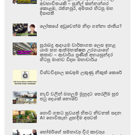
අවභාවිතයකි – සුනිල් කන්නන්ගර
කොළඹ, රත්නපුර, අම්පාර හිටපු මහ
දිසාපති
ලෝකයේ අඩුවෙන්ම නිදා ගන්නා ජාතිය?
සුරාබදු ආදායම වාර්තාගත ලෙස ඉහළ
යාම සහ ආත්මභක්ෂක උරගයාගේ
කතාව – ආචාර්ය ප්‍රණීත් අභයසුන්දර
හිටපු මානව විද්‍යා මහාචාර්ය
විශ්වවිද්‍යාල කඩඉම් ලකුණු නිකුත් කෙරේ
නැව් වලින් බහලුම් මුහුදට පෙරලීම සුළු
පටු දෙයක් නොවේ
ගොවි ගතට සුවයත් හිතට නිවනත් සදන
AI ගොවිතැන ළඟදීම අපටත්
හෝමර්ගේ සම්භාව්‍ය වීර කාව්‍යය