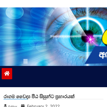
Skip
to
content
vinivida.lk
රාගම වෛද්‍ය පීඨ සිසුන්ට ප්‍රහාරයක්
February 2, 2022
Editor