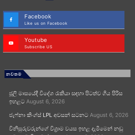
Facebook
Like us on Facebook
Youtube
Subscribe US
නවතම
ජූලි මාසයේදී විදේශ රැකියා සඳහා පිටත්ව ගිය පිරිස
ඉහළට
August 6, 2026
ජැෆ්නා කිංග්ස් LPL අවසන් සටනට
August 6, 2026
විනිසුරුවරුන්ගේ විශ්‍රාම වයස ඉහළ දැමීමෙන් නඩු