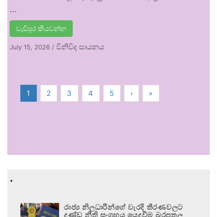
…
වැඩිපුර කියවන්න
විනිවිද සායනය
July 15, 2026
/
1
2
3
4
5
›
»
.
රාජ්‍ය නිලධාරීන්ගේ වැරදි තීරණවලට
දණ්ඩ නීති සංග්‍රහය යෙදවීම බරපතල