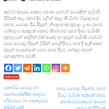
අද(02) අළුයම දෙකට පමණ මෝටර් රථයකින් පැමිණි
පිරිසක් කළ පහර දීම වලින් කැලණි විශ්ව විද්‍යාලයේ
රාගම වෛද්‍ය පීඨ සිසුන් තිදෙනෙකු තුවාල ලබා රාගම
රෝහලට ඇතුළත් කොට තිබේ.එම පහර දීමට පැමිණි
පුද්ගලයන් අතුරින් එක් අයකු හා ඔවුන් පැමිණි මෝටර්
රථය වෛද්‍ය සිසුන් විසින් පොලීසියට භාර දී ඇති අතර
ඔවුන් පවසන්නේ මෙම පහර දීමට හේතුව තමන්
නොදන්නා බවකි.
කාලීන පුවත්
කොවිඩ් වෛද්‍ය හා
රාගම වෛද්‍ය සිසුන්ට පහර
සෞඛ්‍යාරක්ෂිත අපද්‍රව්‍ය
දීමට පැමිණ ඇත්තේ රාජ්‍ය
පරිසරයට හා සෞඛ්‍යයට
අමාත්‍යවරයකුගේ ආධාර
තර්ජනයක්
කරුවන් පිරිසක්