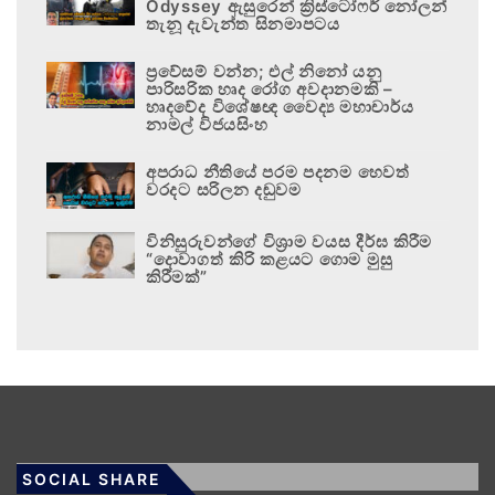
Odyssey ඇසුරෙන් ක්‍රිස්ටෝෆර් නෝලන්
තැනූ දැවැන්ත සිනමාපටය
ප්‍රවේසම් වන්න; එල් නිනෝ යනු
පාරිසරික හෘද රෝග අවදානමකි –
හෘදවේද විශේෂඥ වෛද්‍ය මහාචාර්ය
නාමල් විජයසිංහ
අපරාධ නීතියේ පරම පදනම හෙවත්
වරදට සරිලන දඬුවම
විනිසුරුවන්ගේ විශ්‍රාම වයස දීර්ඝ කිරීම
“දොවාගත් කිරි කළයට ගොම මුසු
කිරීමක්”
SOCIAL SHARE