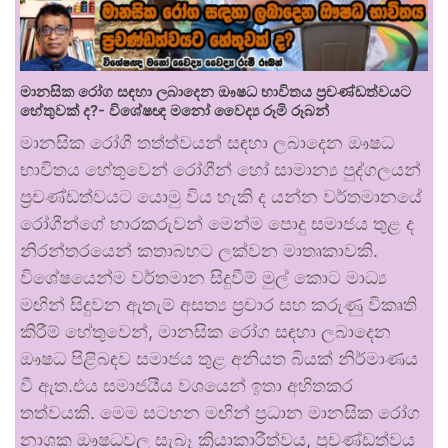
මානසික රෝග සඳහා ලබාදෙන ඖෂධ භාවිතය ප්‍රචණ්ඩත්වයට
හේතුවක් ද?- විශේෂඥ මනෝ වෛද්‍ය රූමි රූබන්
මානසික රෝගී තත්ත්වයන් සඳහා ලබාදෙන ඖෂධ
භාවිතය හේතුවෙන් රෝගීන් හෝ සාමාන්‍ය පුද්ගලයන්
ප්‍රචණ්ඩත්වයට යොමු විය හැකි ද යන්න වර්තමානයේ
රෝගීන්ගේ භාරකරුවන් මෙන්ම පොදු සමාජය තුළ ද
නිරන්තරයෙන් කතාබහට ලක්වන මාතෘකාවකි.
විශේෂයෙන්ම වර්තමාන සිදුවීම් මුල් කොට මාධ්‍ය
මඟින් සිදුවන ඇතැම් අසත්‍ය ප්‍රචාර සහ කරුණු විකෘති
කිරීම් හේතුවෙන්, මානසික රෝග සඳහා ලබාදෙන
ඖෂධ පිළිබඳව සමාජය තුළ අනියත බියක් නිර්මාණය
වී ඇත.එය සමාජයීය වශයෙන් ඉතා අහිතකර
තත්වයකි. මෙම සටහන මඟින් ප්‍රධාන මානසික රෝග
නාශක ඖෂධවල සැබෑ ක්‍රියාකාරීත්වය, ප්‍රචණ්ඩත්වය