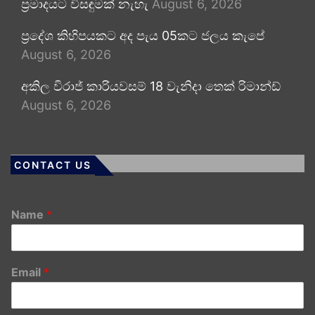
ප්‍රමාදයට විසඳුමක් නැහැ
August 6, 2026
ප්‍රදේශ කිහිපයකට අද පැය 05කට ජලය කැපේ
August 6, 2026
අකිල විරාජ් කාරියවසම් 18 වැනිදා තෙක් රිමාන්ඩ්
August 6, 2026
CONTACT US
Name
*
Email
*