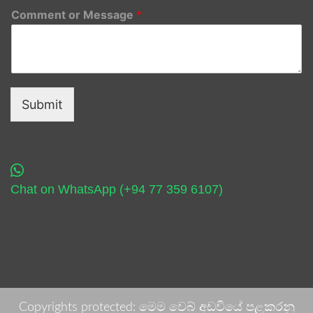
Comment or Message
*
Submit
Chat on WhatsApp (+94 77 359 6107)
Copyrights protected: මෙම වෙබ් අඩවියේ පළකරනු