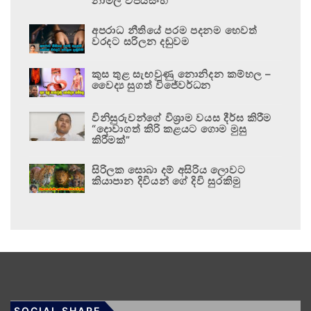
නාමල් විජයසිංහ
අපරාධ නීතියේ පරම පදනම හෙවත්
වරදට සරිලන දඬුවම
කුස තුළ සැඟවුණු නොනිදන කම්හල –
වෛද්‍ය සුගත් විජේවර්ධන
විනිසුරුවන්ගේ විශ්‍රාම වයස දීර්ඝ කිරීම
“දොවාගත් කිරි කළයට ගොම මුසු
කිරීමක්”
සිරිලක සොබා දම් අසිරිය ලොවට
කියාපාන දිවියන් ගේ දිවි සුරකිමු
SOCIAL SHARE