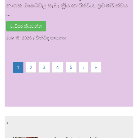
නාශක ඖෂධවල සැබෑ ක්‍රියාකාරීත්වය, ප්‍රචණ්ඩත්වය
…
වැඩිපුර කියවන්න
විනිවිද සායනය
July 15, 2026
/
1
2
3
4
5
›
»
.