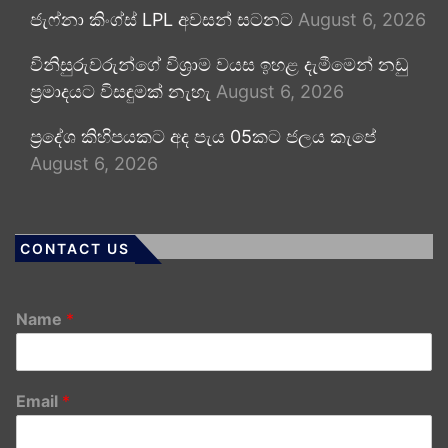
ජැෆ්නා කිංග්ස් LPL අවසන් සටනට
August 6, 2026
විනිසුරුවරුන්ගේ විශ්‍රාම වයස ඉහළ දැමීමෙන් නඩු
ප්‍රමාදයට විසඳුමක් නැහැ
August 6, 2026
ප්‍රදේශ කිහිපයකට අද පැය 05කට ජලය කැපේ
August 6, 2026
CONTACT US
Name
*
Email
*