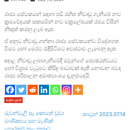
රාජ්‍ය සේවකයන් සඳහා පඩි රහිත නිවාඩු ගැනීමේ නව
ක්‍රමවේදයක් සකසමින් නව චක්‍රලේඛයක් රජය විසින්
නිකුත් කරනු ලැබ ඇත.
ඒ අනුව නිවාඩු ගන්නා රාජ්‍ය සේවකයන්ට විදේශගත
වීමට හෝ මෙරට රැඳීසිටීමට අවස්ථාව ලැබෙනු ඇත.
අදාළ නිවාඩු ලබාගැනීමේදී ඔවුන්ගේ ජ්‍යෙෂ්ඨත්වයට
හෝ විශ්‍රාම වැටුපට කිසිඳු බාධාවක් ඇති නොවන බවද
රාජ්‍ය පරිපාලන අමාත්‍යාංශය දැනුම්දෙයි.
කාලීන පුවත්
රුවන්වැලි සෑ කොතේ චූඩා
කාටූන් 2023.07.14
මාණික්‍යය සහ මැණික්
සොරකම් කළ කතාව