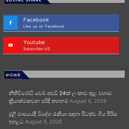
Facebook
Like us on Facebook
Youtube
Subscribe US
නවතම
නීතිවිරෝධී වෙබ් අඩවි 24ක් ලංකාව තුළ වහාම
ක්‍රියාත්මකවන පරිදි තහනම්
August 6, 2026
ජූලි මාසයේදී විදේශ රැකියා සඳහා පිටත්ව ගිය පිරිස
ඉහළට
August 6, 2026