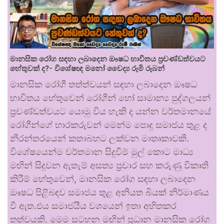
මානසික රෝග සඳහා ලබාදෙන ඖෂධ භාවිතය ප්‍රචණ්ඩත්වයට
හේතුවක් ද?- විශේෂඥ මනෝ වෛද්‍ය රූමි රූබන්
මානසික රෝගී තත්ත්වයන් සඳහා ලබාදෙන ඖෂධ
භාවිතය හේතුවෙන් රෝගීන් හෝ සාමාන්‍ය පුද්ගලයන්
ප්‍රචණ්ඩත්වයට යොමු විය හැකි ද යන්න වර්තමානයේ
රෝගීන්ගේ භාරකරුවන් මෙන්ම පොදු සමාජය තුළ ද
නිරන්තරයෙන් කතාබහට ලක්වන මාතෘකාවකි.
විශේෂයෙන්ම වර්තමාන සිදුවීම් මුල් කොට මාධ්‍ය
මඟින් සිදුවන ඇතැම් අසත්‍ය ප්‍රචාර සහ කරුණු විකෘති
කිරීම් හේතුවෙන්, මානසික රෝග සඳහා ලබාදෙන
ඖෂධ පිළිබඳව සමාජය තුළ අනියත බියක් නිර්මාණය
වී ඇත.එය සමාජයීය වශයෙන් ඉතා අහිතකර
තත්වයකි. මෙම සටහන මඟින් ප්‍රධාන මානසික රෝග