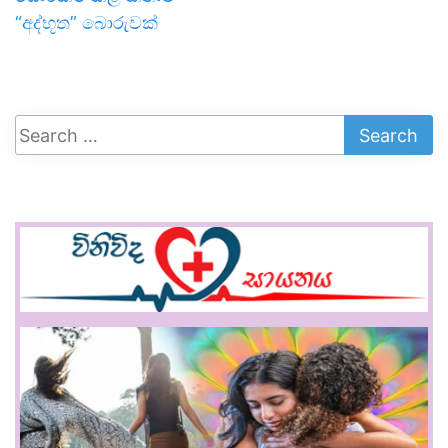
“අද්භූත” බොරුවක්