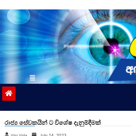
Skip
to
content
vinivida.lk
රාජ්‍ය සේවකයින් ට විශේෂ දැනුම්දීමක්
July 14, 2023
Vini Vida