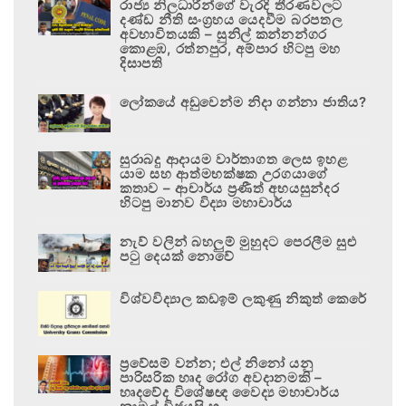
රාජ්‍ය නිලධාරීන්ගේ වැරදි තීරණවලට
දණ්ඩ නීති සංග්‍රහය යෙදවීම බරපතල
අවභාවිතයකි – සුනිල් කන්නන්ගර
කොළඹ, රත්නපුර, අම්පාර හිටපු මහ
දිසාපති
ලෝකයේ අඩුවෙන්ම නිදා ගන්නා ජාතිය?
සුරාබදු ආදායම වාර්තාගත ලෙස ඉහළ
යාම සහ ආත්මභක්ෂක උරගයාගේ
කතාව – ආචාර්ය ප්‍රණීත් අභයසුන්දර
හිටපු මානව විද්‍යා මහාචාර්ය
නැව් වලින් බහලුම් මුහුදට පෙරලීම සුළු
පටු දෙයක් නොවේ
විශ්වවිද්‍යාල කඩඉම් ලකුණු නිකුත් කෙරේ
ප්‍රවේසම් වන්න; එල් නිනෝ යනු
පාරිසරික හෘද රෝග අවදානමකි –
හෘදවේද විශේෂඥ වෛද්‍ය මහාචාර්ය