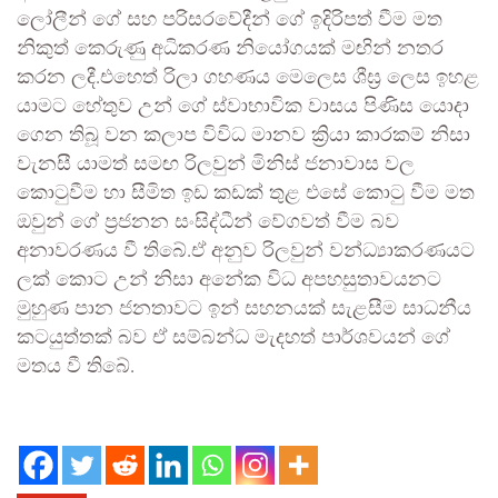
ලෝලීන් ගේ සහ පරිසරවේදීන් ගේ ඉදිරිපත් වීම මත
නිකුත් කෙරුණු අධිකරණ නියෝගයක් මඟින් නතර
කරන ලදී.එහෙත් රිලා ගහණය මෙලෙස ශීඝ්‍ර ලෙස ඉහළ
යාමට හේතුව උන් ගේ ස්වාභාවික වාසය පිණිස යොදා
ගෙන තිබූ වන කලාප විවිධ මානව ක්‍රියා කාරකම් නිසා
වැනසී යාමත් සමඟ රිලවුන් මිනිස් ජනාවාස වල
කොටුවීම හා සීමිත ඉඩ කඩක් තුළ එසේ කොටු වීම මත
ඔවුන් ගේ ප්‍රජනන සංසිද්ධීන් වේගවත් වීම බව
අනාවරණය වී තිබේ.ඒ අනුව රිලවුන් වන්ධ්‍යාකරණයට
ලක් කොට උන් නිසා අනේක විධ අපහසුතාවයනට
මුහුණ පාන ජනතාවට ඉන් සහනයක් සැළසීම සාධනීය
කටයුත්තක් බව ඒ සම්බන්ධ මැදහත් පාර්ශවයන් ගේ
මතය වී තිබේ.