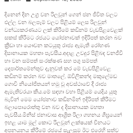
දිනෙන් දින උග්‍ර වන රිලවුන් ගෙන් ජන ජීවිත වලට
එල්ල වන බලපෑම් වලට පිළියම් ලෙස රිලවුන්
වන්ධ්‍යකරණයට ලක් කිරීමේ කඩිනම් වැඩපිළවෙළක්
සකස් කිරීමට රජයට යෝජනාවක් ඉදිරිපත් කරන බව
ක්‍රීඩා හා යෞවන කටයුතු රාජ්‍ය ඇමැති රෝහණ
දිසානායක මහතා පැවසීය.අදාළ උවදුර පිළිබඳ වනජීවී
හා වන සම්පත් සංරක්ෂණ සහ පශු සම්පත්
දෙපාර්තමේන්තුව දැනුවත් කර මේ වැඩපිළිවෙළ
කඩිනම් කරන බව මාතලේ, ඕවිලිකන්ද මකුලේමඩ
ගොවි නියෝජිතයන් හමු වූ අවස්ථාවේ දී රාජ්‍ය
ඇමැතිවරයා කීය.මේ සඳහා වහා පිළියම් යෙදිය යුතු
බැවින් මෙම යෝජනාව කඩිනමින් ඉදිරිපත් කිරීමට
බලාපොරොත්තු වන බව ද දිසානායක මහතා
පැවසීය.මිනිස් ජනාවාස ආශ්‍රිත රිලා ගහනය ශීඝ්‍රයෙන්
ඉහළ යාම මුල් කොට රිලවුන් ලක්ෂයක් චීනයට
අපනයනය කිරීමේ රජයේ සැලසුම ඊට එරෙහි සත්ව