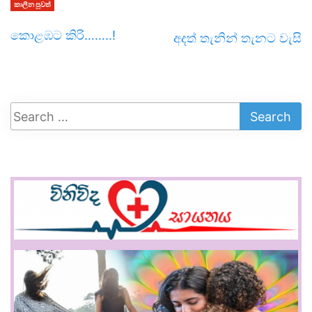
කාලීන පුවත්
කොළඹට කිරි……..!
අදත් තැනින් තැනට වැසි