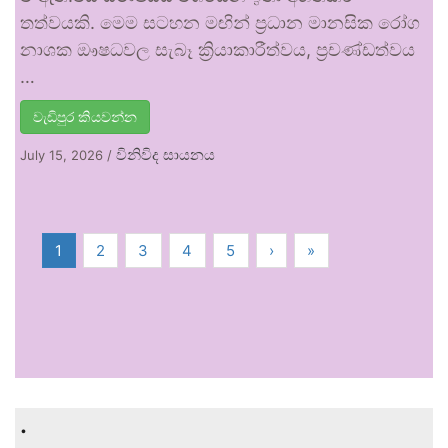
තත්වයකි. මෙම සටහන මඟින් ප්‍රධාන මානසික රෝග
නාශක ඖෂධවල සැබෑ ක්‍රියාකාරීත්වය, ප්‍රචණ්ඩත්වය
…
වැඩිපුර කියවන්න
විනිවිද සායනය
July 15, 2026
/
1
2
3
4
5
›
»
.