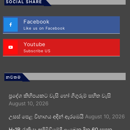
SOCIAL SHARE
Facebook
Like us on Facebook
Youtube
Subscribe US
නවතම
ප්‍රදේශ කිහිපයකට වැසි හෝ ගිගුරුම් සහිත වැසි
August 10, 2026
උසස් පෙළ විභාගය අදින් ඇරඹෙයි
August 10, 2026
H-1B රැකියා අහිමිවීමේදී ලැබෙන දින 60 සහන