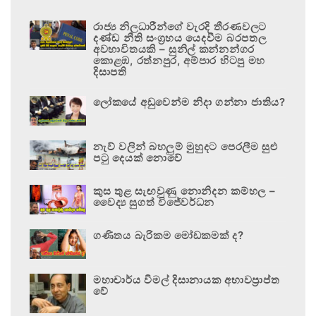
රාජ්‍ය නිලධාරීන්ගේ වැරදි තීරණවලට
දණ්ඩ නීති සංග්‍රහය යෙදවීම බරපතල
අවභාවිතයකි – සුනිල් කන්නන්ගර
කොළඹ, රත්නපුර, අම්පාර හිටපු මහ
දිසාපති
ලෝකයේ අඩුවෙන්ම නිදා ගන්නා ජාතිය?
නැව් වලින් බහලුම් මුහුදට පෙරලීම සුළු
පටු දෙයක් නොවේ
කුස තුළ සැඟවුණු නොනිදන කම්හල –
වෛද්‍ය සුගත් විජේවර්ධන
ගණිතය බැරිකම මෝඩකමක් ද?
මහාචාර්ය විමල් දිසානායක අභාවප්‍රාප්ත
වේ