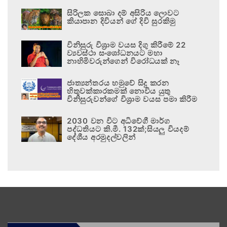
සිරිලක සොබා දම් අසිරිය ලොවට
කියාපාන දිවියන් ගේ දිවි සුරකිමු
විනිසුරු විශ්‍රාම වයස දිගු කිරීමේ 22
ව්‍යවස්ථා සංශෝධනයට මහා
නාහිමිවරුන්ගෙන් විරෝධයක් නෑ
ජාත්‍යන්තරය හමුවේ සිදු කරන
හිතුවක්කාරකමක් නොවිය යුතු
විනිසුරුවන්ගේ විශ්‍රාම වයස පමා කිරීම
2030 වන විට අධිවේගී මාර්ග
පද්ධතියට කි.මී. 132ක්;සියලු වියදම්
දේශීය අරමුදල්වලින්