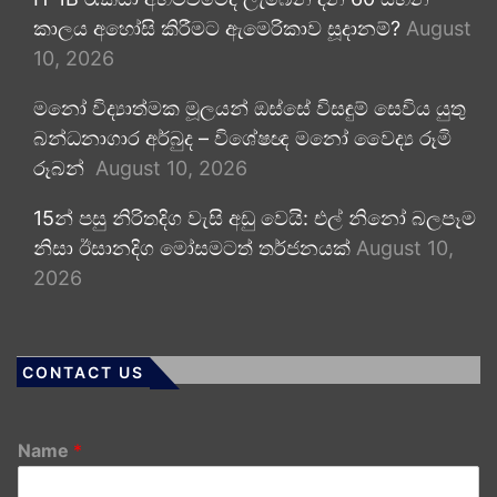
කාලය අහෝසි කිරීමට ඇමෙරිකාව සූදානම්?
August
10, 2026
මනෝ විද්‍යාත්මක මූලයන් ඔස්සේ විසඳුම් සෙවිය යුතු
බන්ධනාගාර අර්බුද – විශේෂඥ මනෝ වෛද්‍ය රූමි
රූබන්
August 10, 2026
15න් පසු නිරිතදිග වැසි අඩු වෙයි: එල් නිනෝ බලපෑම
නිසා ඊසානදිග මෝසමටත් තර්ජනයක්
August 10,
2026
CONTACT US
Name
*