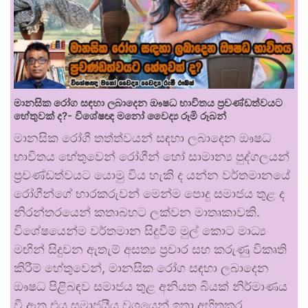
මානසික රෝග සඳහා ලබාදෙන ඖෂධ භාවිතය ප්‍රචණ්ඩත්වයට
හේතුවක් ද?- විශේෂඥ මනෝ වෛද්‍ය රූමි රූබන්
මානසික රෝගී තත්ත්වයන් සඳහා ලබාදෙන ඖෂධ
භාවිතය හේතුවෙන් රෝගීන් හෝ සාමාන්‍ය පුද්ගලයන්
ප්‍රචණ්ඩත්වයට යොමු විය හැකි ද යන්න වර්තමානයේ
රෝගීන්ගේ භාරකරුවන් මෙන්ම පොදු සමාජය තුළ ද
නිරන්තරයෙන් කතාබහට ලක්වන මාතෘකාවකි.
විශේෂයෙන්ම වර්තමාන සිදුවීම් මුල් කොට මාධ්‍ය
මඟින් සිදුවන ඇතැම් අසත්‍ය ප්‍රචාර සහ කරුණු විකෘති
කිරීම් හේතුවෙන්, මානසික රෝග සඳහා ලබාදෙන
ඖෂධ පිළිබඳව සමාජය තුළ අනියත බියක් නිර්මාණය
වී ඇත.එය සමාජයීය වශයෙන් ඉතා අහිතකර