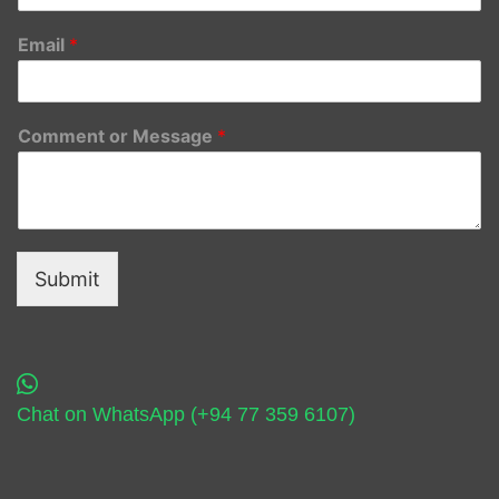
Email
*
Comment or Message
*
Submit
Chat on WhatsApp (+94 77 359 6107)