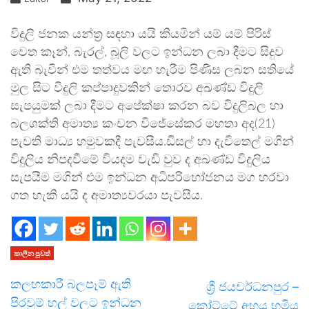
විදුලි ජනක යන්ත‍්‍ර සඳහා යයි කියමින් යම් යම් පිරිස්
වෙත කෑන්, බැරල්, බූලි වලට ඉන්ධන ලබා දීමට සිදුව
ඇති බැවින් එම තත්වය මඟ හැරීම පිණිස ලබන සතියේ
මුල සිට විදුලි කප්පාදුවකින් තොරව අඛණ්ඩ විදුලි
සැපයුමක් ලබා දීමට අපේක්ෂා කරන බව විදුලිබල හා
බලශක්ති අමාත්‍ය කංචන විජේසේකර මහතා අද(21)
පැවති මාධ්‍ය හමුවකදී පැවසීය.ඩීසල් හා දැවිතෙල් මගින්
විදුලිය නිපදවීමේ වියදම වැඩි වුව ද අඛණ්ඩ විදුලිය
සැපයීම මගින් එම ඉන්ධන අධිපරිභෝජනය මග හරවා
ගත හැකි යයි ද අමාත්‍යවරයා පැවසීය.
කාලීන පුවත්
කලහකාරී බලපෑම් ඇති
ශ්‍රී ජයවර්ධනපුර –
පිරවුම් හල් වලට ඉන්ධන
කෝට්ටේ අභය භූමිය