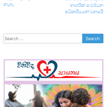
නැහැ
නාගරික සංවර්ධන
අධිකාරියෙන් වනසයි