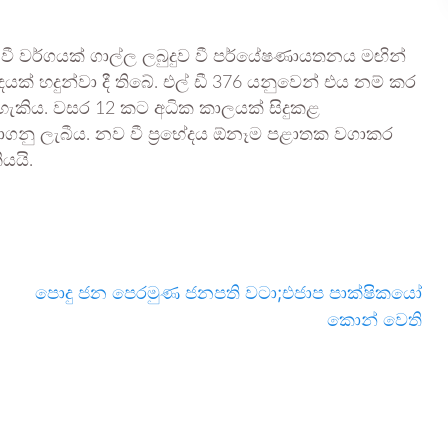
 වී වර්ගයක් ගාල්ල ලබුදුව වී පර්යේෂණායතනය මඟින්
යක් හදුන්වා දී තිබේ. එල් ඩී 376 යනුවෙන් එය නම් කර
හැකිය. වසර 12 කට අධික කාලයක් සිදුකළ
නාගනු ලැබීය. නව වී ප්‍රභේදය ඕනෑම පළාතක වගාකර
යයි.
පොදු ජන පෙරමුණ ජනපති වටා;එජාප පාක්ෂිකයෝ
කොන් වෙති