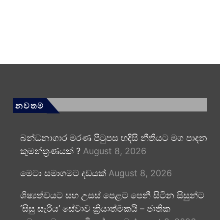
නවතම
බන්ධනාගාර මරණ පිටුපස හදිසි නීතියට මග පාදන
කුමන්ත්‍රණයක් ?
August 8, 2026
මෙටා සමාගමට දඩයක්
August 8, 2026
ශිෂ්‍යත්වයට සහ උසස් පෙළට පෙනී සිටින සිසුන්ට
‘සිසු සැරිය’ සේවාව ක්‍රියාත්මකයි – ජාතික