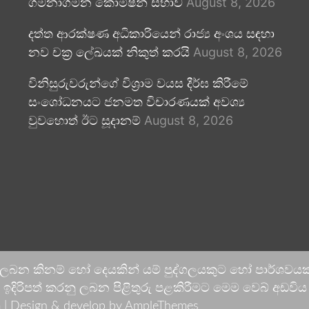
ගමනාගමන කොමිෂන් සභාව
August 8, 2026
දත්ත ආරක්ෂණ අධිකාරියෙන් රාජ්‍ය අංශය සඳහා
නව චක්‍ර ලේඛයක් නිකුත් කරයි
August 8, 2026
විනිසුරුවරුන්ගේ විශ්‍රාම වයස දීර්ඝ කිරීමේ
සංශෝධනයට ජනමත විචාරණයක් අවශ්‍ය
වුවහොත් ඊට සූදානම්
August 8, 2026
 ලබන කිනම් හෝ දෙයකින් යම් පුද්ගලයකුට හෝ පාර්ශවයකට
දිරිපත් කරනු ලබන පිළිතුරු පළකිරීමට මෙම වෙබ් අඩවිය ආච
 |
Design & develop by AmpleThemes