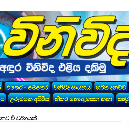
්
එතෙර - මෙතෙර
විනිවිද සායනය
හරිත දනව්ව
කය
උරුමයක අසිරිය
නිතර නොඇසෙන කතා
කාටූ
 නව වී වර්ගයක්