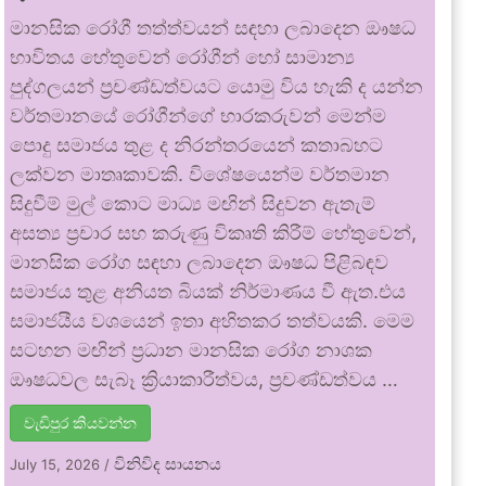
මානසික රෝගී තත්ත්වයන් සඳහා ලබාදෙන ඖෂධ
භාවිතය හේතුවෙන් රෝගීන් හෝ සාමාන්‍ය
පුද්ගලයන් ප්‍රචණ්ඩත්වයට යොමු විය හැකි ද යන්න
වර්තමානයේ රෝගීන්ගේ භාරකරුවන් මෙන්ම
පොදු සමාජය තුළ ද නිරන්තරයෙන් කතාබහට
ලක්වන මාතෘකාවකි. විශේෂයෙන්ම වර්තමාන
සිදුවීම් මුල් කොට මාධ්‍ය මඟින් සිදුවන ඇතැම්
අසත්‍ය ප්‍රචාර සහ කරුණු විකෘති කිරීම් හේතුවෙන්,
මානසික රෝග සඳහා ලබාදෙන ඖෂධ පිළිබඳව
සමාජය තුළ අනියත බියක් නිර්මාණය වී ඇත.එය
සමාජයීය වශයෙන් ඉතා අහිතකර තත්වයකි. මෙම
සටහන මඟින් ප්‍රධාන මානසික රෝග නාශක
ඖෂධවල සැබෑ ක්‍රියාකාරීත්වය, ප්‍රචණ්ඩත්වය …
වැඩිපුර කියවන්න
විනිවිද සායනය
July 15, 2026
/