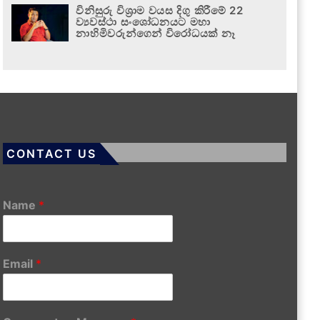
විනිසුරු විශ්‍රාම වයස දිගු කිරීමේ 22
ව්‍යවස්ථා සංශෝධනයට මහා
නාහිමිවරුන්ගෙන් විරෝධයක් නෑ
CONTACT US
Name
*
Email
*