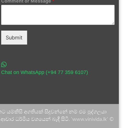
Comment or Message
*
Submit
Chat on WhatsApp (+94 77 359 6107)
 යම්කිසි අගතියක් සිදුවන්නේ නම් එම පුද්ගලයා
ාර ධර්මීය වශයෙන් බැඳී සිටී. 'www.vinivida.lk' ©