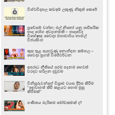
විශ්වවිද්‍යාල කඩඉම් ලකුණු නිකුත් කෙරේ
ප්‍රවේසම් වන්න; එල් නිනෝ යනු පාරිසරික
හෘද රෝග අවදානමකි – හෘදවේද
විශේෂඥ වෛද්‍ය මහාචාර්ය නාමල්
විජයසිංහ
කුස තුළ සැඟවුණු නොනිදන කම්හල –
වෛද්‍ය සුගත් විජේවර්ධන
අපරාධ නීතියේ පරම පදනම හෙවත්
වරදට සරිලන දඬුවම
විනිසුරුවන්ගේ විශ්‍රාම වයස දීර්ඝ කිරීම
“දොවාගත් කිරි කළයට ගොම මුසු
කිරීමක්”
ගණිතය බැරිකම මෝඩකමක් ද?