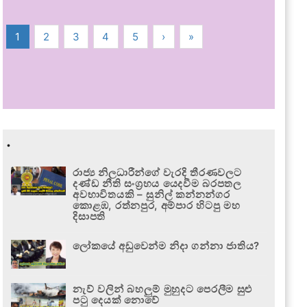
1
2
3
4
5
›
»
.
රාජ්‍ය නිලධාරීන්ගේ වැරදි තීරණවලට
දණ්ඩ නීති සංග්‍රහය යෙදවීම බරපතල
අවභාවිතයකි – සුනිල් කන්නන්ගර
කොළඹ, රත්නපුර, අම්පාර හිටපු මහ
දිසාපති
ලෝකයේ අඩුවෙන්ම නිදා ගන්නා ජාතිය?
නැව් වලින් බහලුම් මුහුදට පෙරලීම සුළු
පටු දෙයක් නොවේ