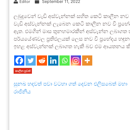
September 11, 2022
Editor
ලබුදූවෙන් වැඩි අස්වැන්නක් සහිත කෙටි කාලීන නව
වැඩි අස්වැන්නක් ලැබෙන කෙටි කාලීන නව වී ප්‍රභේද
ඇත. එමගින් මාස තුනහමාරකින් අස්වැන්න ලබාගත 
පර්යයේණවල ප්‍රතිඵලයක් ලෙස නව වී ප්‍රභේදය හඳු
ඉහළ අස්වැන්නක් ලබාගත හැකි බව එම ආයතනය කි
කාලීන පුවත්
සුනඛ හදවත් පවා වටහා ගත් දෙවන එලිසබෙත් මහා
රාජිනිය