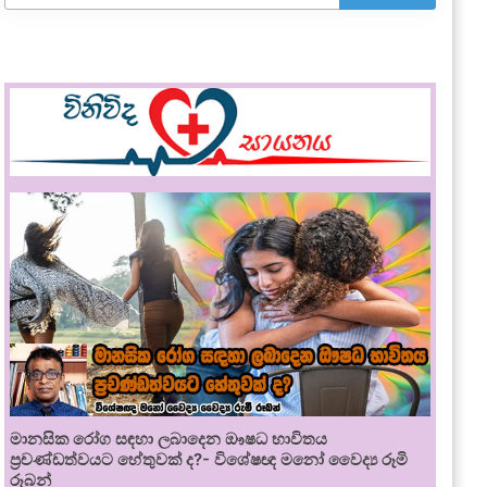
මානසික රෝග සඳහා ලබාදෙන ඖෂධ භාවිතය
ප්‍රචණ්ඩත්වයට හේතුවක් ද?- විශේෂඥ මනෝ වෛද්‍ය රූමි
රූබන්