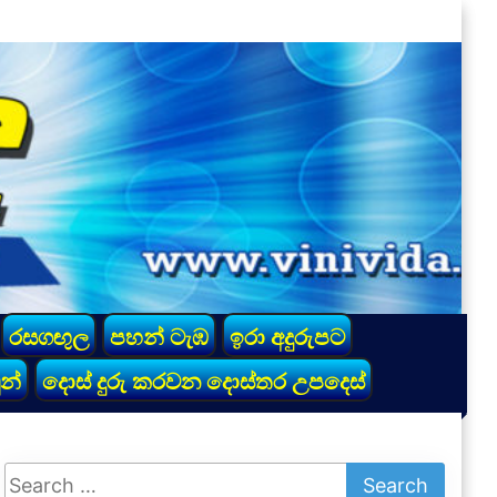
රසගඟුල
පහන් ටැඹ
ඉරා අදුරුපට
න්
දොස් දුරු කරවන දොස්තර උපදෙස්