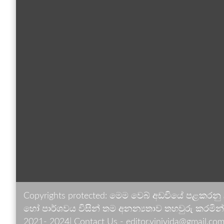
Copyrights protected: මෙම වෙබ් අඩවියේ පළකරනු
හෝ පාර්ශවය විසින් තම අනන්‍යතාව තහවුරු කරමින් ඉ
2021- 2024| Contact Us - editor.vinivida@gmail.com