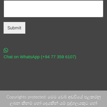
Submit
Chat on WhatsApp (+94 77 359 6107)
Copyrights protected: මෙම වෙබ් අඩවියේ පළකරනු
ලබන කිනම් හෝ දෙයකින් යම් පුද්ගලයකුට හෝ