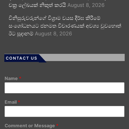
චක්‍ර ලේඛයක් නිකුත් කරයි
August 8, 2026
විනිසුරුවරුන්ගේ විශ්‍රාම වයස දීර්ඝ කිරීමේ
සංශෝධනයට ජනමත විචාරණයක් අවශ්‍ය වුවහොත්
ඊට සූදානම්
August 8, 2026
CONTACT US
Name
*
Email
*
Comment or Message
*