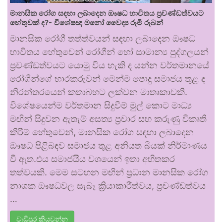
මානසික රෝග සඳහා ලබාදෙන ඖෂධ භාවිතය ප්‍රචණ්ඩත්වයට
හේතුවක් ද?- විශේෂඥ මනෝ වෛද්‍ය රූමි රූබන්
මානසික රෝගී තත්ත්වයන් සඳහා ලබාදෙන ඖෂධ
භාවිතය හේතුවෙන් රෝගීන් හෝ සාමාන්‍ය පුද්ගලයන්
ප්‍රචණ්ඩත්වයට යොමු විය හැකි ද යන්න වර්තමානයේ
රෝගීන්ගේ භාරකරුවන් මෙන්ම පොදු සමාජය තුළ ද
නිරන්තරයෙන් කතාබහට ලක්වන මාතෘකාවකි.
විශේෂයෙන්ම වර්තමාන සිදුවීම් මුල් කොට මාධ්‍ය
මඟින් සිදුවන ඇතැම් අසත්‍ය ප්‍රචාර සහ කරුණු විකෘති
කිරීම් හේතුවෙන්, මානසික රෝග සඳහා ලබාදෙන
ඖෂධ පිළිබඳව සමාජය තුළ අනියත බියක් නිර්මාණය
වී ඇත.එය සමාජයීය වශයෙන් ඉතා අහිතකර
තත්වයකි. මෙම සටහන මඟින් ප්‍රධාන මානසික රෝග
නාශක ඖෂධවල සැබෑ ක්‍රියාකාරීත්වය, ප්‍රචණ්ඩත්වය
…
වැඩිපුර කියවන්න