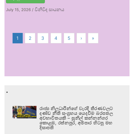
විනිවිද සායනය
July 15, 2026
/
1
2
3
4
5
›
»
.
රාජ්‍ය නිලධාරීන්ගේ වැරදි තීරණවලට
දණ්ඩ නීති සංග්‍රහය යෙදවීම බරපතල
අවභාවිතයකි – සුනිල් කන්නන්ගර
කොළඹ, රත්නපුර, අම්පාර හිටපු මහ
දිසාපති