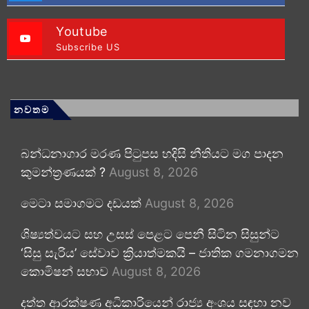
Youtube
Subscribe US
නවතම
බන්ධනාගාර මරණ පිටුපස හදිසි නීතියට මග පාදන
කුමන්ත්‍රණයක් ?
August 8, 2026
මෙටා සමාගමට දඩයක්
August 8, 2026
ශිෂ්‍යත්වයට සහ උසස් පෙළට පෙනී සිටින සිසුන්ට
‘සිසු සැරිය’ සේවාව ක්‍රියාත්මකයි – ජාතික ගමනාගමන
කොමිෂන් සභාව
August 8, 2026
දත්ත ආරක්ෂණ අධිකාරියෙන් රාජ්‍ය අංශය සඳහා නව