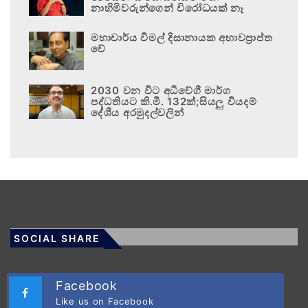
නාහිමිවරුන්ගෙන් විරෝධයක් නෑ
මහාචාර්ය විමල් දිසානායක අභාවප්‍රාප්ත
වේ
2030 වන විට අධිවේගී මාර්ග
පද්ධතියට කි.මී. 132ක්;සියලු වියදම්
දේශීය අරමුදල්වලින්
SOCIAL SHARE
Facebook
Like us on Facebook