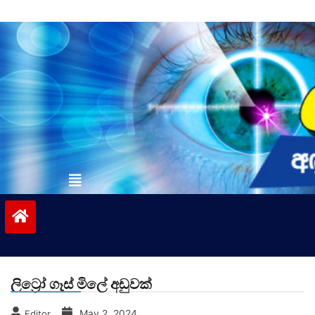
Skip
to
content
vinivida.lk
ලිට්‍රෝ ගෑස් මිලේ අඩුවක්
May 2, 2024
Editor