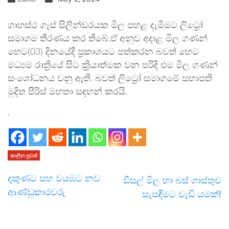
ගෘහස්ථ ගෑස් සිලින්ඩරයක මිල පහළ දැමීමට ලිට්‍රෝ
සමාගම තීරණය කර තිබේ.ඒ අනුව අදාළ මිල ගණන්
හෙට(03) දිනයේදී ප්‍රකාශයට පත්කරන බවත් හෙට
මධ්‍යම රාත්‍රියේ සිට ක්‍රියාත්මක වන පරිදි එම මිල ගණන්
සංශෝධනය වනු ඇති. බවත් ලිට්‍රෝ සමාගමේ සභාපති
මුදිත පීරිස් මහතා සඳහන් කරයි.
.
කාලීන පුවත්
දකුණට සහ වයඹට නව
ඩීසල් මිල හා බස් ගාස්තුව
ආණ්ඩුකාරවරු
සැසඳීමට වැඩි යමක්!