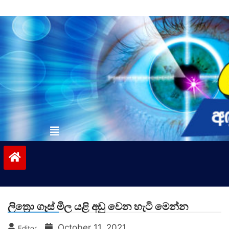
Skip
to
content
vinivida.lk
ලිත්‍රො ගෑස් මිල යළි අඩු වෙන හැටි මෙන්න
October 11, 2021
Editor