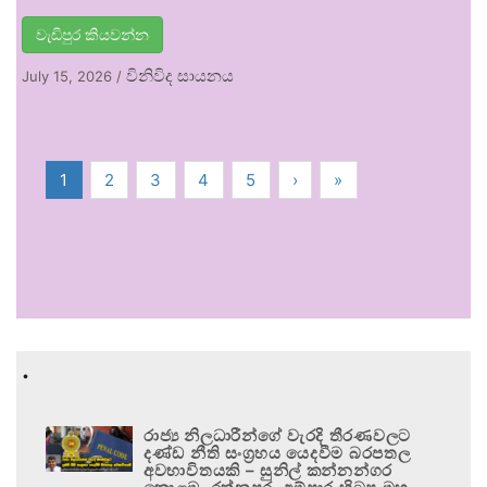
වැඩිපුර කියවන්න
විනිවිද සායනය
July 15, 2026
/
1
2
3
4
5
›
»
.
රාජ්‍ය නිලධාරීන්ගේ වැරදි තීරණවලට
දණ්ඩ නීති සංග්‍රහය යෙදවීම බරපතල
අවභාවිතයකි – සුනිල් කන්නන්ගර