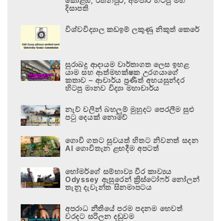
කොළඹ, රත්නපුර, අම්පාර හිටපු මහ
දිසාපති
විශ්වවිද්‍යාල කඩඉම් ලකුණු නිකුත් කෙරේ
සුරාබදු ආදායම වාර්තාගත ලෙස ඉහළ
යාම සහ ආත්මභක්ෂක උරගයාගේ
කතාව – ආචාර්ය ප්‍රණීත් අභයසුන්දර
හිටපු මානව විද්‍යා මහාචාර්ය
නැව් වලින් බහලුම් මුහුදට පෙරලීම සුළු
පටු දෙයක් නොවේ
ගොවි ගතට සුවයත් හිතට නිවනත් සදන
AI ගොවිතැන ළඟදීම අපටත්
හෝමර්ගේ සම්භාව්‍ය වීර කාව්‍යය
Odyssey ඇසුරෙන් ක්‍රිස්ටෝෆර් නෝලන්
තැනූ දැවැන්ත සිනමාපටය
අපරාධ නීතියේ පරම පදනම හෙවත්
වරදට සරිලන දඬුවම