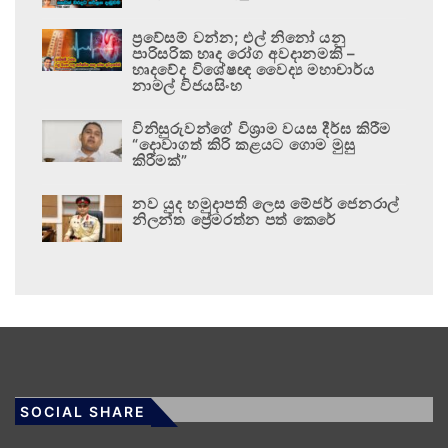
ප්‍රවේසම් වන්න; එල් නිනෝ යනු
පාරිසරික හෘද රෝග අවදානමකි –
හෘදවේද විශේෂඥ වෛද්‍ය මහාචාර්ය
නාමල් විජයසිංහ
විනිසුරුවන්ගේ විශ්‍රාම වයස දීර්ඝ කිරීම
“දොවාගත් කිරි කළයට ගොම මුසු
කිරීමක්”
නව යුද හමුදාපති ලෙස මේජර් ජෙනරාල්
නිලන්ත ප්‍රේමරත්න පත් කෙරේ
SOCIAL SHARE