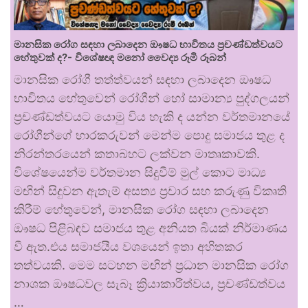
මානසික රෝග සඳහා ලබාදෙන ඖෂධ භාවිතය ප්‍රචණ්ඩත්වයට
හේතුවක් ද?- විශේෂඥ මනෝ වෛද්‍ය රූමි රූබන්
මානසික රෝගී තත්ත්වයන් සඳහා ලබාදෙන ඖෂධ
භාවිතය හේතුවෙන් රෝගීන් හෝ සාමාන්‍ය පුද්ගලයන්
ප්‍රචණ්ඩත්වයට යොමු විය හැකි ද යන්න වර්තමානයේ
රෝගීන්ගේ භාරකරුවන් මෙන්ම පොදු සමාජය තුළ ද
නිරන්තරයෙන් කතාබහට ලක්වන මාතෘකාවකි.
විශේෂයෙන්ම වර්තමාන සිදුවීම් මුල් කොට මාධ්‍ය
මඟින් සිදුවන ඇතැම් අසත්‍ය ප්‍රචාර සහ කරුණු විකෘති
කිරීම් හේතුවෙන්, මානසික රෝග සඳහා ලබාදෙන
ඖෂධ පිළිබඳව සමාජය තුළ අනියත බියක් නිර්මාණය
වී ඇත.එය සමාජයීය වශයෙන් ඉතා අහිතකර
තත්වයකි. මෙම සටහන මඟින් ප්‍රධාන මානසික රෝග
නාශක ඖෂධවල සැබෑ ක්‍රියාකාරීත්වය, ප්‍රචණ්ඩත්වය
…