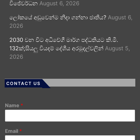
විජේවර්ධන
August 6, 2026
ලෝකයේ අඩුවෙන්ම නිදා ගන්නා ජාතිය?
August 6,
2026
2030 වන විට අධිවේගී මාර්ග පද්ධතියට කි.මී.
132ක්;සියලු වියදම් දේශීය අරමුදල්වලින්
August 5,
2026
CONTACT US
Name
*
Email
*