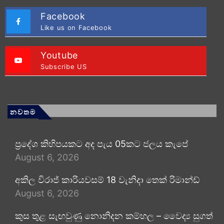
Facebook
Like us on Facebook
Youtube
Subscribe US
නවතම
ප්‍රදේශ කිහිපයකට අද පැය 05කට ජලය කැපේ
August 6, 2026
අකිල විරාජ් කාරියවසම් 18 වැනිදා තෙක් රිමාන්ඩ්
August 6, 2026
කුස තුළ සැඟවුණු නොනිදන කම්හල – වෛද්‍ය සුගත්