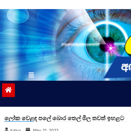
Skip
to
content
vinivida.lk
ලෝක වෙළඳ පලේ බොර තෙල් මිල තවත් ඉහළට
May 21, 2022
Editor