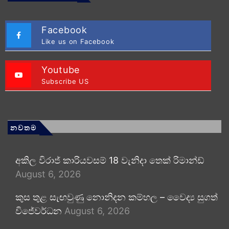
Facebook
Like us on Facebook
Youtube
Subscribe US
නවතම
අකිල විරාජ් කාරියවසම් 18 වැනිදා තෙක් රිමාන්ඩ්
August 6, 2026
කුස තුළ සැඟවුණු නොනිදන කම්හල – වෛද්‍ය සුගත්
විජේවර්ධන
August 6, 2026