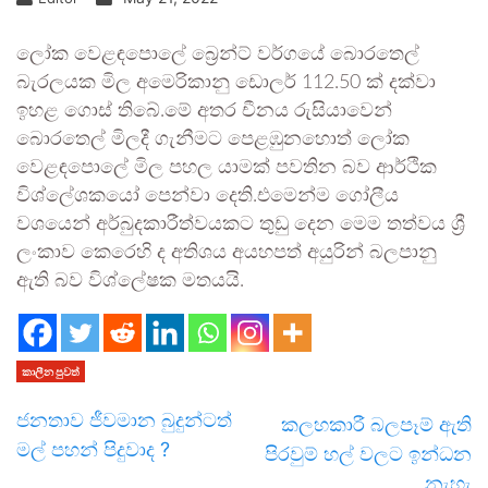
ලෝක වෙළඳපොලේ බ්‍රෙන්ට් වර්ගයේ බොරතෙල්
බැරලයක මිල අමෙරිකානු ඩොලර් 112.50 ක් දක්වා
ඉහළ ගොස් තිබේ.මේ අතර චීනය රුසියාවෙන්
බොරතෙල් මිලදී ගැනීමට පෙළඹුනහොත් ලෝක
වෙළඳපොලේ මිල පහල යාමක් පවතින බව ආර්ථික
විශ්ලේශකයෝ පෙන්වා දෙති.එමෙන්ම ගෝලීය
වශයෙන් අර්බුදකාරීත්වයකට තුඩු දෙන මෙම තත්වය ශ්‍රී
ලංකාව කෙරෙහි ද අතිශය අයහපත් අයුරින් බලපානු
ඇති බව විශ්ලේෂක මතයයි.
කාලීන පුවත්
ජනතාව ජීවමාන බුදුන්ටත්
කලහකාරී බලපෑම් ඇති
මල් පහන් පිදුවාද ?
පිරවුම් හල් වලට ඉන්ධන
නැහැ