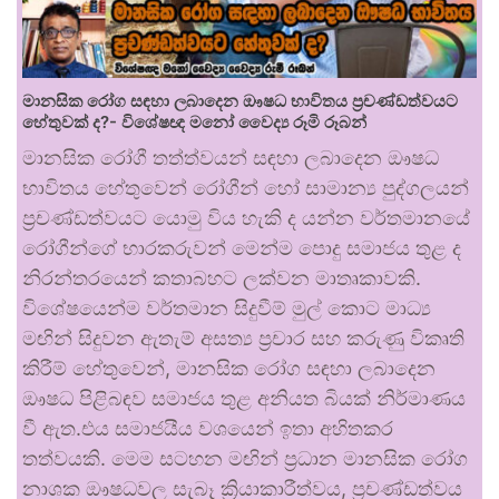
මානසික රෝග සඳහා ලබාදෙන ඖෂධ භාවිතය ප්‍රචණ්ඩත්වයට
හේතුවක් ද?- විශේෂඥ මනෝ වෛද්‍ය රූමි රූබන්
මානසික රෝගී තත්ත්වයන් සඳහා ලබාදෙන ඖෂධ
භාවිතය හේතුවෙන් රෝගීන් හෝ සාමාන්‍ය පුද්ගලයන්
ප්‍රචණ්ඩත්වයට යොමු විය හැකි ද යන්න වර්තමානයේ
රෝගීන්ගේ භාරකරුවන් මෙන්ම පොදු සමාජය තුළ ද
නිරන්තරයෙන් කතාබහට ලක්වන මාතෘකාවකි.
විශේෂයෙන්ම වර්තමාන සිදුවීම් මුල් කොට මාධ්‍ය
මඟින් සිදුවන ඇතැම් අසත්‍ය ප්‍රචාර සහ කරුණු විකෘති
කිරීම් හේතුවෙන්, මානසික රෝග සඳහා ලබාදෙන
ඖෂධ පිළිබඳව සමාජය තුළ අනියත බියක් නිර්මාණය
වී ඇත.එය සමාජයීය වශයෙන් ඉතා අහිතකර
තත්වයකි. මෙම සටහන මඟින් ප්‍රධාන මානසික රෝග
නාශක ඖෂධවල සැබෑ ක්‍රියාකාරීත්වය, ප්‍රචණ්ඩත්වය