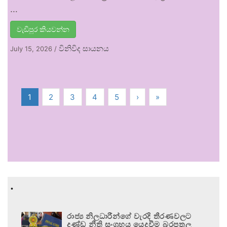
…
වැඩිපුර කියවන්න
විනිවිද සායනය
July 15, 2026
/
1
2
3
4
5
›
»
.
රාජ්‍ය නිලධාරීන්ගේ වැරදි තීරණවලට
දණ්ඩ නීති සංග්‍රහය යෙදවීම බරපතල