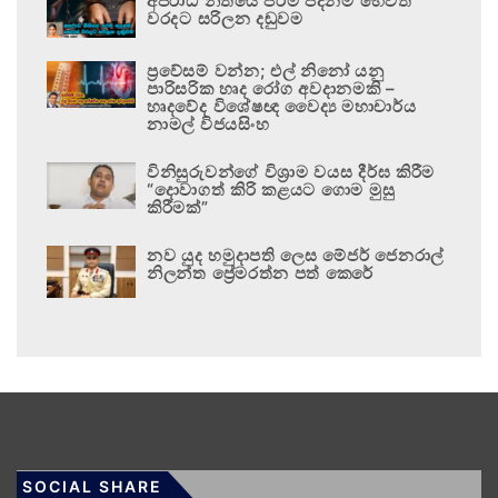
අපරාධ නීතියේ පරම පදනම හෙවත්
වරදට සරිලන දඬුවම
ප්‍රවේසම් වන්න; එල් නිනෝ යනු
පාරිසරික හෘද රෝග අවදානමකි –
හෘදවේද විශේෂඥ වෛද්‍ය මහාචාර්ය
නාමල් විජයසිංහ
විනිසුරුවන්ගේ විශ්‍රාම වයස දීර්ඝ කිරීම
“දොවාගත් කිරි කළයට ගොම මුසු
කිරීමක්”
නව යුද හමුදාපති ලෙස මේජර් ජෙනරාල්
නිලන්ත ප්‍රේමරත්න පත් කෙරේ
SOCIAL SHARE