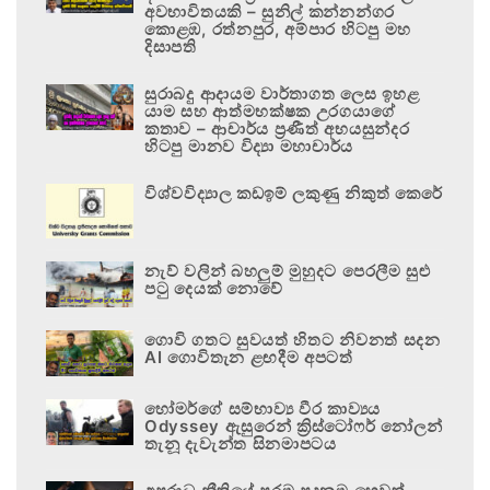
අවභාවිතයකි – සුනිල් කන්නන්ගර
කොළඹ, රත්නපුර, අම්පාර හිටපු මහ
දිසාපති
සුරාබදු ආදායම වාර්තාගත ලෙස ඉහළ
යාම සහ ආත්මභක්ෂක උරගයාගේ
කතාව – ආචාර්ය ප්‍රණීත් අභයසුන්දර
හිටපු මානව විද්‍යා මහාචාර්ය
විශ්වවිද්‍යාල කඩඉම් ලකුණු නිකුත් කෙරේ
නැව් වලින් බහලුම් මුහුදට පෙරලීම සුළු
පටු දෙයක් නොවේ
ගොවි ගතට සුවයත් හිතට නිවනත් සදන
AI ගොවිතැන ළඟදීම අපටත්
හෝමර්ගේ සම්භාව්‍ය වීර කාව්‍යය
Odyssey ඇසුරෙන් ක්‍රිස්ටෝෆර් නෝලන්
තැනූ දැවැන්ත සිනමාපටය