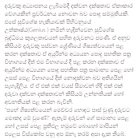
දරුවකු අධ්‍යාපනය ලැබීමේදී දක්වන දක්ෂතාව ඒකාකාර
වේගයකින් ප්‍රවර්ධනය නොවන බව පොදු සම්මුතියකි.
එසේ සුවිශේෂ හැකියාවක් පිහිටනුයේ
උත්කෘෂ්ඨ(Genius ) නමින් හැඳින්වෙන සුවිශේෂ
බුද්ධිමය කුශලතාවයන් සහිත දරුවනට පමණි. ඒ අනුව
කිසියම් දරුවකු පස්වන ශ්‍රේණියේ ශිෂ්‍යත්වයෙන් පළ
කරන දක්ෂතාව ඒ අයුරින්ම අධ්‍යයන පොදු සහතික පත්‍ර
විභාගයේ දීත් එම විභාගයේ දී පළ කරන දක්ෂතාව ඒ
අයුරින්ම අධ්‍යයන පොදු සහතික පත්‍ර සාමාන්‍ය පෙළ හෝ
උසස් පෙළ විභාගයේ දීත් නොදක්වන බව අතිශයින්
පැහැදිලිය. ඒ ඒ එක් එක් වයස් සීමාවන් හිදී එක් එක්
දරුවා දක්වන දක්ෂතාවන් කිසියම් උන්නතියක් හෝ
අවනතියක් පළ කරන බැවිනි.
“පහේ ශිෂ්‍යත්වයෙන් මෙච්චර හොඳට පාස් වුණු දරුවට
මොකද මේ වුණේ?’ ඇතැම් දරුවන් ගේ සාමාන්‍ය පෙළ
හෝ උසස් පෙළ ප්‍රතිඵල හමුවේ බොහෝ මාපියන්
එලෙස විස්කෝප වනු අප ඕනෑ තරම් අසා දැක තිබේ.