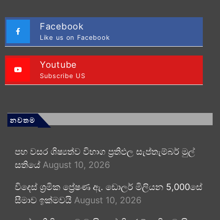
Facebook
Like us on Facebook
Youtube
Subscribe US
නවතම
පහ වසර ශිෂ්‍යත්ව විභාග ප්‍රතිඵල සැප්තැම්බර් මුල්
සතියේ
August 10, 2026
විදෙස් ශ්‍රමික ප්‍රේෂණ ඇ. ඩොලර් මිලියන 5,000සේ
සීමාව ඉක්මවයි
August 10, 2026