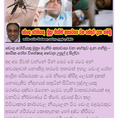
ඩෙංගු රෝගියකු ⁣මුත්‍රා මැනීම අත්‍යවශ්‍ය වන හේතුව දැන ගනිමු –
කායික රෝග විශේෂඥ වෛද්‍ය උපුල් ද සිල්වා
අද අප ජීවත් වන්නේ මින් පෙර මේ රටේ අන්
කවරදාවත් නොතිබූ තරමේ ඉතාමත් ඉහළ ඩෙංගු රෝග
ආශ්‍රිත පරිසරයක ය. මේ නිසාම කිසිදු ලෙඩක් දුකක්
නොමැතිව නිදහසේ සතුටින් සිටිනා පුද්ගලයකු
මරණය දක්වා රැගෙන යෑමට හැකි වාතාවරණයක් අද
වනවිට නිර්මාණය වී තිබේ. දවසේ දිවා කල
විවිධාකාර කාර්යවල නියැලෙන විට ඩෙංගු මදුරුවකුට
අපගේ ශරීරයේ කොතැනක හෝ දෂ්ට කිරීමට