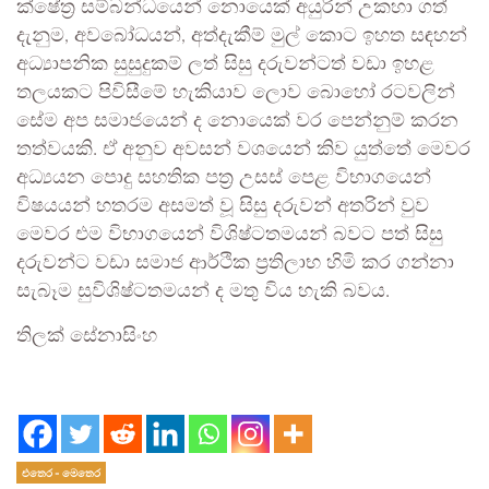
ක්ෂේත්‍ර සම්බන්ධයෙන් නොයෙක් අයුරින් උකහා ගත්
දැනුම, අවබෝධයන්, අත්දැකීම් මුල් කොට ඉහත සඳහන්
අධ්‍යාපනික සුසුදුකම් ලත් සිසු දරුවන්ටත් වඩා ඉහළ
තලයකට පිවිසීමේ හැකියාව ලොව බොහෝ රටවලින්
සේම අප සමාජයෙන් ද නොයෙක් වර පෙන්නුම් කරන
තත්වයකි. ඒ අනුව අවසන් වශයෙන් කිව යුත්තේ මෙවර
අධ්‍යයන පොදු සහතික පත්‍ර උසස් පෙළ විභාගයෙන්
විෂයයන් හතරම අසමත් වූ සිසු දරුවන් අතරින් වුව
මෙවර එම විභාගයෙන් විශිෂ්ටතමයන් බවට පත් සිසු
දරුවන්ට වඩා සමාජ ආර්ථික ප්‍රතිලාභ හිමි කර ගන්නා
සැබෑම සුවිශිෂ්ටතමයන් ද මතු විය හැකි බවය.
තිලක් සේනාසිංහ
එතෙර - මෙතෙර