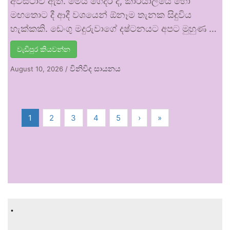
අවස්ථාව ඇත. මෙය ගෙදර දී, කාර්යාලයේ හෝ
මඟතොට දී ආදී වශයෙන් ඕනෑම තැනක සිදුවිය
හැක්කකි. ඩෙංගු මදුරුවාගේ දෂ්ටනයට අපට මුහුණ …
වැඩිපුර කියවන්න
විනිවිද සායනය
August 10, 2026
/
1
2
3
4
5
›
»
.