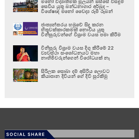
මනෝ විද්‍යාත්මක මූලයන් ඔස්සේ විසඳුම්
සෙවිය යුතු බන්ධනාගාර අර්බුද –
විශේෂඥ මනෝ වෛද්‍ය රූමි රූබන්
ජාත්‍යන්තරය හමුවේ සිදු කරන
හිතුවක්කාරකමක් නොවිය යුතු
විනිසුරුවන්ගේ විශ්‍රාම වයස පමා කිරීම
විනිසුරු විශ්‍රාම වයස දිගු කිරීමේ 22
ව්‍යවස්ථා සංශෝධනයට මහා
නාහිමිවරුන්ගෙන් විරෝධයක් නෑ
සිරිලක සොබා දම් අසිරිය ලොවට
කියාපාන දිවියන් ගේ දිවි සුරකිමු
SOCIAL SHARE