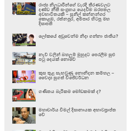
රාජ්‍ය නිලධාරීන්ගේ වැරදි තීරණවලට
දණ්ඩ නීති සංග්‍රහය යෙදවීම බරපතල
අවභාවිතයකි – සුනිල් කන්නන්ගර
කොළඹ, රත්නපුර, අම්පාර හිටපු මහ
දිසාපති
ලෝකයේ අඩුවෙන්ම නිදා ගන්නා ජාතිය?
නැව් වලින් බහලුම් මුහුදට පෙරලීම සුළු
පටු දෙයක් නොවේ
කුස තුළ සැඟවුණු නොනිදන කම්හල –
වෛද්‍ය සුගත් විජේවර්ධන
ගණිතය බැරිකම මෝඩකමක් ද?
මහාචාර්ය විමල් දිසානායක අභාවප්‍රාප්ත
වේ