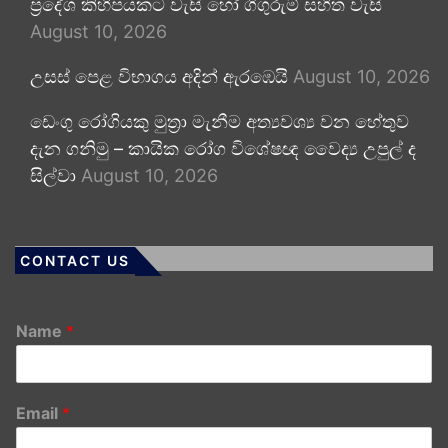
ප්‍රදේශ කිහිපයකට වැසි හෝ ගිගුරුම් සහිත වැසි
August 10, 2026
උසස් පෙළ විභාගය අදින් ඇරඹෙයි
August 10, 2026
ඩෙංගු රෝගියකු ⁣මුත්‍රා මැනීම අත්‍යවශ්‍ය වන හේතුව
දැන ගනිමු – කායික රෝග විශේෂඥ වෛද්‍ය උපුල් ද
සිල්වා
August 10, 2026
CONTACT US
Name
*
Email
*