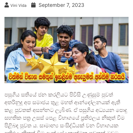
September 7, 2023
Vini Vida
පසුගිය සතියේ ජන කරලියට පිවිසි උණුසුම් පුවත්
අතරිනුදු අප සමාජය තුළ මහත් ආන්දෝලනයක් ඇති
කළ පුවතක් අසන්නට ලැබිණ. ඒ පසුගිය අධ්‍යයන පොදු
සහතික පත්‍ර උසස් පෙළ විභාගයේ ප්‍රතිඵලය නිකුත් වීම
පිළිබඳ පුවත ය. සාමාන්‍ය සංසිද්ධියක් වන විභාගයක