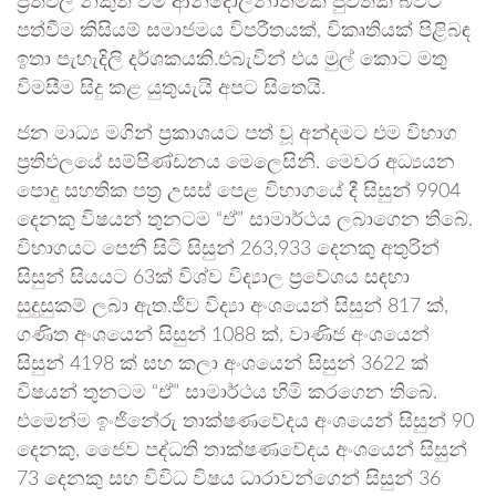
ප්‍රතිඵල නිකුත් වීම ආන්දෝලනාත්මක පුවතක් බවට
පත්වීම කිසියම් සමාජමය විපරීතයක්, විකෘතියක් පිළිබඳ
ඉතා පැහැදිලි දර්ශකයකි.එබැවින් එය මුල් කොට මතු
විමසීම සිදු කළ යුතුයැයි අපට සිතෙයි.
ජන මාධ්‍ය මගින් ප්‍රකාශයට පත් වූ අන්දමට එම විභාග
ප්‍රතිඵලයේ සම්පිණ්ඩනය මෙලෙසිනි. මෙවර අධ්‍යයන
පොදු සහතික පත්‍ර උසස් පෙළ විභාගයේ දී සිසුන් 9904
දෙනකු විෂයන් තුනටම “ඒ” සාමාර්ථය ලබාගෙන තිබේ.
විභාගයට පෙනී සිටි සිසුන් 263,933 දෙනකු අතුරින්
සිසුන් සියයට 63ක් විශ්ව විද්‍යාල ප්‍රවේශය සඳහා
සුදුසුකම් ලබා ඇත.ජීව විද්‍යා අංශයෙන් සිසුන් 817 ක්,
ගණිත අංශයෙන් සිසුන් 1088 ක්, වාණිජ අංශයෙන්
සිසුන් 4198 ක් සහ කලා අංශයෙන් සිසුන් 3622 ක්
විෂයන් තුනටම “ඒ” සාමාර්ථය හිමි කරගෙන තිබේ.
එමෙන්ම ඉංජිනේරු තාක්ෂණවේදය අංශයෙන් සිසුන් 90
දෙනකු, ජෛව පද්ධති තාක්ෂණවේදය අංශයෙන් සිසුන්
73 දෙනකු සහ විවිධ විෂය ධාරාවන්ගෙන් සිසුන් 36