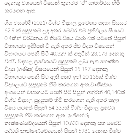
දෙනකු වශයෙන් විෂයන් තුනටම “ඒ” සාමාර්ථය හිමි
කරගෙන ඇත.
ගිය වසරේදී (2021) විශ්ව විද්‍යාල ප්‍රවේශය සඳහා සියයට
62.9 ක් සුදුසුකම් ලද අතර මෙවර එම ප්‍රතිඵලය සියයට
0.4කින් වර්ධනය වී තිබේ.විෂය ධාරා 6ක් යටතේ සිසුන්
විභාගයට ඉදිරිපත් වී ඇති අතර ජීව විද්‍යා විෂයෙන්
විභාගයට පෙනී සිටි 40,329 ක් අතුරින් 23,173 දෙනකු
විශ්ව විද්‍යාල ප්‍රවේශයට සුදුසුකම් ලබා ඇත.භෞතික
විද්‍යා (ගණිත) විෂයයෙන් සිසුන් 35,197 දෙනකු
විභාගයට පෙනී සිට ඇති අතර ඉන් 20,138ක් විශ්ව
විද්‍යාලයට සුදුසුකම් හිමි කරගෙන ඇත.වාණිජ්‍යය
අංශයෙන් විභාගයට පෙනී සිටි සිසුන් අතුරින් 40,140ක්
විශ්ව විද්‍යාල සුදුසුකම් හිමි කරගෙන ඇති අතර කලා
විෂය යටතේ සිසුන් 64,333ක් විශ්ව විද්‍යාල ප්‍රවේශ
සුදුසුකම් හිමි කරගෙන ඇත. ඉංජිනේරු
තාක්ෂණවේදයෙන් සිසුන් 10,633 දෙනකු සහ ජෛව
පද්ධති තාක්ෂණවේදයෙන් සිසුන් 5981 දෙනකු විශ්ව