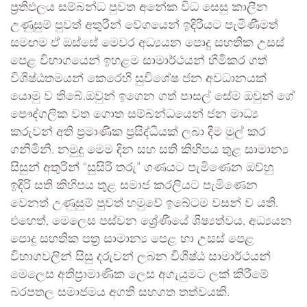
ප්‍රතිඵලය සම්බන්ධ පුවත අනේක විධ සෙසු කාලීන
උණුසුම් පුවත් අතුරින් වේගයෙන් ඉදිරියට පැමිණීමත්
සමඟම ඒ ඔස්සේ මෙවර අධ්‍යයන පොදු සහතික උසස්
පෙළ විභාගයෙන් ඉහළම සාමාර්ථයන් හිමිකර ගත්
විශිෂ්ඨතමයන් කෙරෙහි සුවිශේෂ ජන අවධානයක්
යොමු ව තිබේ.ඔවුන් ඉගෙන ගත් පාසල් සේම ඔවුන් ගේ
පෞද්ගලික වත ගොත සම්බන්ධයෙන් ජන මාධ්‍ය
කරුවන් අති ප්‍රමාණික ප්‍රසිද්ධියක් ලබා දීම මුල් කර
ගනිමිනි. නමුදු මෙම දින සහ සති කිහිපය තුළ සාමාන්‍ය
සිසුන් අතුරින් “සුසිරි තරු” ගණයට පැමිණෙන ඔව්හු
ඉදිරි සති කිහිපය තුළ සමාජ කරලියට පැමිණෙන
වෙනත් උණුසුම් පුවත් හමුවේ ඉබේටම වසන් ව යති.
එහෙත්, මෙලෙස පස්වන ශ්‍රේණියේ ශිෂ්‍යත්වය, අධ්‍යයන
පොදු සහතික පත්‍ර සාමාන්‍ය පෙළ හා උසස් පෙළ
විභාගවලින් සිසු දරුවන් ලබන විශිෂ්ඨ සාමාර්ථයන්
මෙලෙස අතිප්‍රාමාණික ලෙස අගැයුමට ලක් කිරීමේ
බරපතල සමාජමය අගති සහගත තත්වයකි.