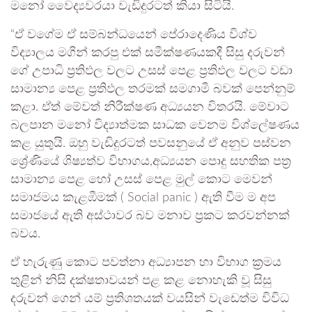
මනෝ වෛද්‍යවරයා වැඩිදුරටත් කියා සිටියි.
“ඒ වගේම ඒ සම්බන්ධයෙන් පේරාදෙණිය විශ්ව
විද්‍යාලය මගින් කරපු එක් සමීක්ෂණයකදී සිසු දරුවන්
ගේ උපාධි ප්‍රතිඵල වලට උසස් පෙළ ප්‍රතිඵල වලට වඩා
සාමාන්‍ය පෙළ ප්‍රතිඵල තරමක් සමගාමී බවක් පෙන්නුම්
කළා. ඒත් මේවත් නිරීක්ෂණ අධ්‍යයන විතරයි. මේවාට
බලපාන මනෝ විද්‍යාත්මක සාධක වෙනම විශ්ලේෂණය
කළ යුතුයි. ඔහු වැඩිදුරටත් පවසනුයේ ඒ අනුව පස්වන
ශ්‍රේණියේ ශිෂ්‍යත්ව විභාගය,අධ්‍යයන පොදු සහතික පත්‍ර
සාමාන්‍ය පෙළ හෝ උසස් පෙළ මුල් කොට මෙවන්
සමාජමය කැළඹීමක් ( Social panic ) ඇති වීම ම අප
සමාජයේ ඇති අස්ථාවර බව මනාව ප්‍රකට කරවන්නක්
බවය.
ඒ හැරුණු කොට පවත්නා අධ්‍යාපන හා විභාග ක්‍රමය
තුළින් නිසි දක්ෂතාවයන් පළ කළ නොහැකි වූ සිසු
දරුවන් ගෙන් යම් ප්‍රතිශතයක් වයසින් වැඩෙත්ම විවිධ