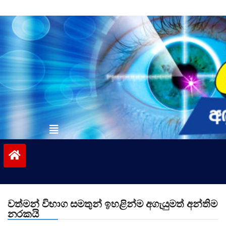
Skip
to
content
vinivida.lk
වත්මන් විභාග සමතුන් ඉහළින්ම අගැයුමත් අන්තිම
නරකයි