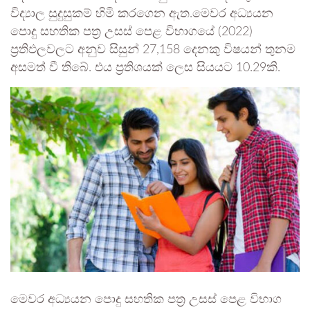
විද්‍යාල සුදුසුකම් හිමි කරගෙන ඇත.මෙවර අධ්‍යයන
පොදු සහතික පත්‍ර උසස් පෙළ විභාගයේ (2022)
ප්‍රතිඵලවලට අනුව සිසුන් 27,158 දෙනකු විෂයන් තුනම
අසමත් වී තිබේ. එය ප්‍රතිශයක් ලෙස සියයට 10.29කි.
මෙවර අධ්‍යයන පොදු සහතික පත්‍ර උසස් පෙළ විභාග