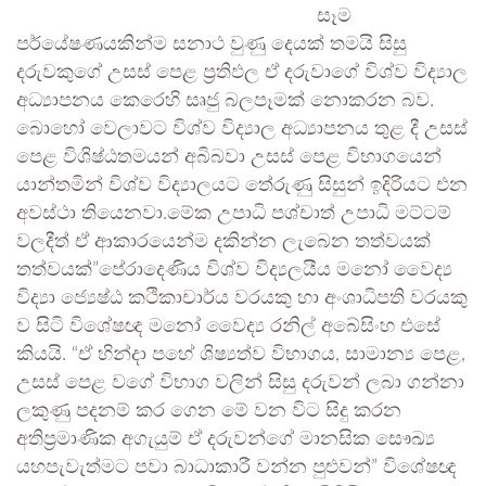
සෑම
පර්යේෂණයකින්ම සනාථ වුණු දෙයක් තමයි සිසු
දරුවකුගේ උසස් පෙළ ප්‍රතිඵල ඒ දරුවාගේ විශ්ව විද්‍යාල
අධ්‍යාපනය කෙරෙහි සෘජු බලපෑමක් නොකරන බව.
බොහෝ වෙලාවට විශ්ව විද්‍යාල අධ්‍යාපනය තුළ දී උසස්
පෙළ විශිෂ්ඨතමයන් අබිබවා උසස් පෙළ විභාගයෙන්
යාන්තමින් විශ්ව විද්‍යාලයට තේරුණු සිසුන් ඉදිරියට එන
අවස්ථා තියෙනවා.මේක උපාධි පශ්චාත් උපාධි මට්ටම්
වලදීත් ඒ ආකාරයෙන්ම දකින්න ලැබෙන තත්වයක්
තත්වයක්”පේරාදෙණිය විශ්ව විද්‍යලයීය මනෝ වෛද්‍ය
විද්‍යා ජ්‍යෙෂ්ඨ කථිකාචාර්ය වරයකු හා අංශාධිපති වරයකු
ව සිටි විශේෂඥ මනෝ වෛද්‍ය රනිල් අබේසිංහ එසේ
කියයි. “ඒ හින්දා පහේ ශිෂ්‍යත්ව විභාගය, සාමාන්‍ය පෙළ,
උසස් පෙළ වගේ විභාග වලින් සිසු දරුවන් ලබා ගන්නා
ලකුණු පදනම් කර ගෙන මේ වන විට සිදු කරන
අතිප්‍රමාණික අගැයුම් ඒ දරුවන්ගේ මානසික සෞඛ්‍ය
යහපැවැත්මට පවා බාධාකාරී වන්න පුළුවන්” විශේෂඥ