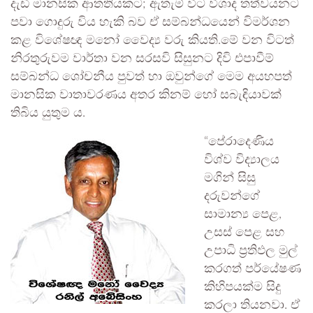
දැඩි මානසික ආතතියකට; ඇතැම් විට විශාද තත්වයනට
පවා ගොදුරු විය හැකි බව ඒ සම්බන්ධයෙන් විමර්ශන
කළ විශේෂඥ මනෝ වෛද්‍ය වරු කියති.මේ වන විටත්
නිරතුරුවම වාර්තා වන සරසවි සිසුනට දිවි එපාවීම්
සම්බන්ධ ශෝචනීය පුවත් හා ඔවුන්ගේ මෙම අයහපත්
මානසික වාතාවරණය අතර කිනම් හෝ සබැඳියාවක්
තිබිය යුතුම ය.
“පේරාදෙණිය
විශ්ව විද්‍යාලය
මගින් සිසු
දරුවන්ගේ
සාමාන්‍ය පෙළ,
උසස් පෙළ සහ
උපාධි ප්‍රතිඵල මුල්
කරගත් පර්යේෂණ
කිහිපයක්ම සිදු
කරලා තියනවා. ඒ