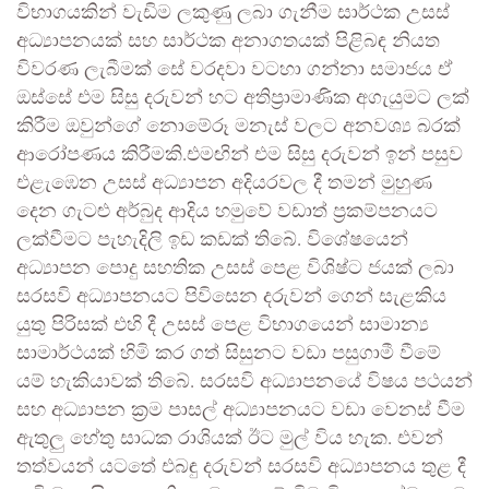
විභාගයකින් වැඩිම ලකුණු ලබා ගැනීම සාර්ථක උසස්
අධ්‍යාපනයක් සහ සාර්ථක අනාගතයක් පිළිබඳ නියත
විවරණ ලැබීමක් සේ වරදවා වටහා ගන්නා සමාජය ඒ
ඔස්සේ එම සිසු දරුවන් හට අතිප්‍රාමාණික අගැයුමට ලක්
කිරීම ඔවුන්ගේ නොමේරූ මනැස් වලට අනවශ්‍ය බරක්
ආරෝපණය කිරීමකි.එමඟින් එම සිසු දරුවන් ඉන් පසුව
එළැඹෙන උසස් අධ්‍යාපන අදියරවල දී තමන් මුහුණ
දෙන ගැටළු අර්බුද ආදිය හමුවේ වඩාත් ප්‍රකම්පනයට
ලක්වීමට පැහැදිලි ඉඩ කඩක් තිබේ. විශේෂයෙන්
අධ්‍යාපන පොදු සහතික උසස් පෙළ විශිෂ්ට ජයක් ලබා
සරසවි අධ්‍යාපනයට පිවිසෙන දරුවන් ගෙන් සැළකිය
යුතු පිරිසක් එහි දී උසස් පෙළ විභාගයෙන් සාමාන්‍ය
සාමාර්ථයක් හිමි කර ගත් සිසුනට වඩා පසුගාමී වීමේ
යම් හැකියාවක් තිබේ. සරසවි අධ්‍යාපනයේ විෂය පථයන්
සහ අධ්‍යාපන ක්‍රම පාසල් අධ්‍යාපනයට වඩා වෙනස් වීම
ඇතුලු හේතු සාධක රාශියක් ඊට මුල් විය හැක. එවන්
තත්වයන් යටතේ එබඳු දරුවන් සරසවි අධ්‍යාපනය තුළ දී