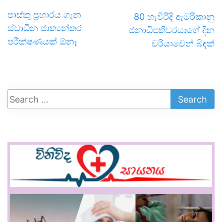
පාස්කු ප්‍රහාරය ගැන
80 හැවිරිදි ඇමරිකානු
ස්වාධීන ජාත්‍යන්තර
ජනාධිපතිවරයාගේ දින
පරීක්ෂණයක් ඕනෑ
චරියාවෙන් බිඳක්