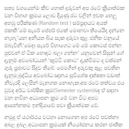
සත්‍ය වශයෙන්ම කිව හොත් දරුවන් අප රටේ ක්‍රියාත්මක
වන විභාග ක්‍රමය ලොව දියුණු රට වලින් ඉවත හෙලූ
අහඹු පරීක්ෂණ (Random test ) සම්ප්‍රදායට අයත්
එකකි.”මේ සැරේ පේපර් එකේ මොනවා තියෙයිද දන්නෙ
නැහැ”යන අනියත බිය සැක දරුවා තුළ ජනිත වනුයේ
එබැවිනි.”මෙදා සැරේ විභාගෙට මේ මේ කොටස් එන්න
පුළුවන් ඒ ටික හොඳට බලා ගන්න” යනුවෙන් සිසුන් ගේ
දැනුම් අවබෝධයන් “කුට්ටි කොට” දැක්වීමට ද වත්මන්
ගුරු ප්‍රජාවට සිදුව තිබේ. මෙමගින් දරුවකු තුළ පවතින
දැනුම,බුද්ධිය අවබෝධ ඥානය සුවිශේෂ දක්ෂතා වඩාත්
නිවැරදි ලෙසින් මැනගත නොහැක.අප රටේ තත්වය එය
වුවද අර්ධ වාර්ෂික ක්‍රම(Semester system)බඳු ඒ සඳහා
වන නවීන අධ්‍යාපන ක්‍රම මේ වන විට අපට
ආසන්නතම ඉන්දියාවේ පවා ක්‍රියාත්මක වේ.
නමුදු ඒ යථාර්ථය වටහා නොගෙන අප රටේ පවත්නා
අබල දුබල අධ්‍යාපන ක්‍රමයක් නියෝජනය කරන ජාතික