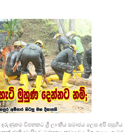
රුණුතම විපතකට ශ්‍රී ලාංකීය සමාජය ලෙස අපි පසුගිය