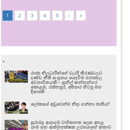
1
2
3
4
5
›
»
.
රාජ්‍ය නිලධාරීන්ගේ වැරදි තීරණවලට
දණ්ඩ නීති සංග්‍රහය යෙදවීම බරපතල
අවභාවිතයකි – සුනිල් කන්නන්ගර
කොළඹ, රත්නපුර, අම්පාර හිටපු මහ
දිසාපති
ලෝකයේ අඩුවෙන්ම නිදා ගන්නා ජාතිය?
සුරාබදු ආදායම වාර්තාගත ලෙස ඉහළ
යාම සහ ආත්මභක්ෂක උරගයාගේ කතාව