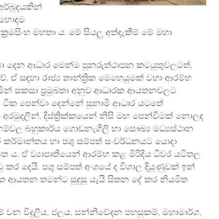
අර්බුදයකින්
ව හොඳම
ක්‍රමසිංහ මහතා ය. මේ සියලු අත්දැකීම් මේ මහා
ලබා දෙන ආධාර මෙන්ම පුනරුත්ථාපන කටයුතුවලටත්,
ඒ සඳහා රාජ්‍ය තාන්ත්‍රික මෙහෙයුමක් වහා ආරම්භ
කඩිනමින් සකසා ප්‍රමුඛතා අනුව ආධාරක ආයතනවලට
 මේ ටික පෙන්වා දෙන්නේ සුනාමි ආධාර යටතේ
ුදලින්, දිස්ත්‍රික්කයෙන් නිසි මඟ පෙන්වීමක් නොලද
ගම්වල බහුකාර්ය ගොඩනැගිලි හා සෞඛ්‍ය මධ්‍යස්ථාන
ීවර කර්මාන්තය හා පශු සම්පත් සංවර්ධනයට යොදා
 මත ය. ඒ ව්‍යාපෘතියෙන් ආරම්භ කළ මිරිදිය ධීවර යටිතල
ර දෙයි. පශු සම්පත් අංශයේ ද විශාල දියුණුවක් ඉන්
 ආයතන තමන්ට සුදුසු යැයි සිතන දේ කර නියමිත
 වන විදුලිය, ජලය, සන්නිවේදන පහසුකම්, මහාමාර්ග,