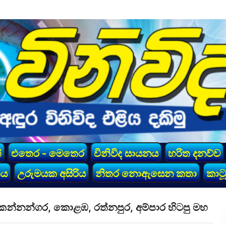
්
එතෙර - මෙතෙර
විනිවිද සායනය
හරිත දනව්ව
කය
උරුමයක අසිරිය
නිතර නොඇසෙන කතා
කාටූ
 කන්නන්ගර, කොළඹ, රත්නපුර, අම්පාර හිටපු මහ