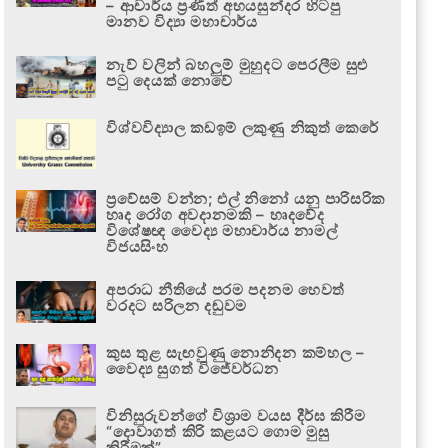
– ආචාර්ය ප්‍රණීත් අභයසුන්දර හිටපු
මානව විද්‍යා මහාචාර්ය
නැව් වලින් බහලුම් මුහුදට පෙරලීම සුළු
පටු දෙයක් නොවේ
විශ්වවිද්‍යාල කඩඉම් ලකුණු නිකුත් කෙරේ
ප්‍රවේසම් වන්න; එල් නිනෝ යනු පාරිසරික
හෘද රෝග අවදානමකි – හෘදවේද
විශේෂඥ වෛද්‍ය මහාචාර්ය නාමල්
විජයසිංහ
අපරාධ නීතියේ පරම පදනම හෙවත්
වරදට සරිලන දඬුවම
කුස තුළ සැඟවුණු නොනිදන කම්හල –
වෛද්‍ය සුගත් විජේවර්ධන
විනිසුරුවන්ගේ විශ්‍රාම වයස දීර්ඝ කිරීම
“දොවාගත් කිරි කළයට ගොම මුසු
කිරීමක්”