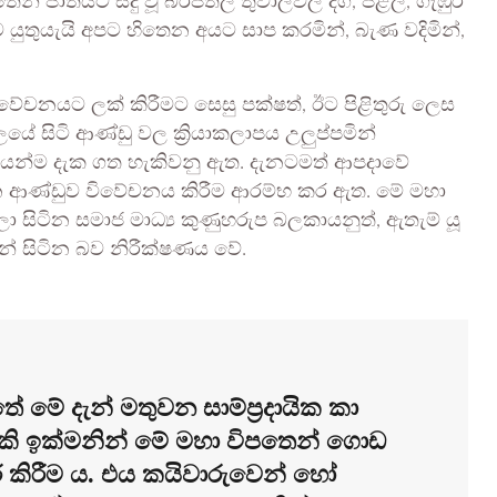
පතෙන් ජාතියට සිදු වූ බරපතල තුවාලවල දිග, පළල, ගැඹුර
 යුතුයැයි අපට හිතෙන අයට සාප කරමින්, බැණ වදිමින්,
ිවේචනයට ලක් කිරීමට සෙසු පක්ෂත්, ඊට පිළිතුරු ලෙස
යේ සිටි ආණ්ඩු වල ක්‍රියාකලාපය උලුප්පමින්
 වශයෙන්ම දැක ගත හැකිවනු ඇත. දැනටමත් ආපදාවේ
 ගැන ආණ්ඩුව විවේචනය කිරීම ආරම්භ කර ඇත. මේ මහා
 සිටින සමාජ මාධ්‍ය කුණුහරුප බලකායනුත්, ඇතැම් යූ
මින් සිටින බව නිරීක්ෂණය වේ.
ේ මේ දැන් මතුවන සාම්ප්‍රදායික කා
ි ඉක්මනින් මේ මහා විපතෙන් ගොඩ
වර කිරීම ය. එය කයිවාරුවෙන් හෝ