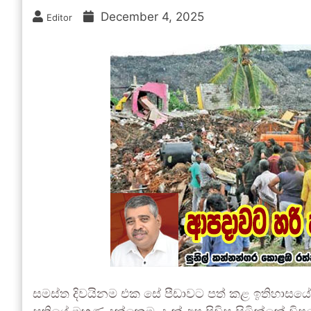
December 4, 2025
Editor
සමස්ත දිවයිනම එක සේ පීඩාවට පත් කළ ඉතිහාසයේ ද