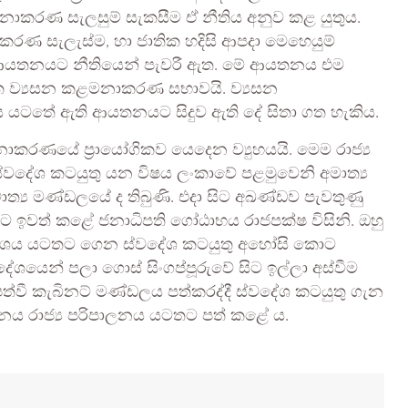
ාකරණ සැලසුම් සැකසීම ඒ නීතිය අනුව කළ යුතුය.
ණ සැලැස්ම, හා ජාතික හදිසි ආපදා මෙහෙයුම්
මේ ආයතනයට නීතියෙන් පැවරී ඇත. මේ ආයතනය එම
ික ව්‍යසන කළමනාකරණ සභාවයි. ව්‍යසන
යටතේ ඇති ආයතනයට සිදුව ඇති දේ සිතා ගත හැකිය.
 කළමනාකරණයේ ප්‍රායෝගිකව යෙදෙන ව්‍යුහයයි. මෙම රාජ්‍ය
. ස්වදේශ කටයුතු යන විෂය ලංකාවේ පළමුවෙනි අමාත්‍ය
ත්‍ය මණ්ඩලයේ ද තිබුණි. එදා සිට අඛණ්ඩව පැවතුණු
වරට ඉවත් කළේ ජනාධිපති ගෝඨාභය රාජපක්ෂ විසිනි. ඔහු
අමාත්‍යාංශය යටතට ගෙන ස්වදේශ කටයුතු අහෝසි කොට
දේශයෙන් පලා ගොස් සිංගප්පූරුවේ සිට ඉල්ලා අස්වීම
ත්වී කැබිනට් මණ්ඩලය පත්කරද්දී ස්වදේශ කටයුතු ගැන
ාම පාලනය රාජ්‍ය පරිපාලනය යටතට පත් කළේ ය.