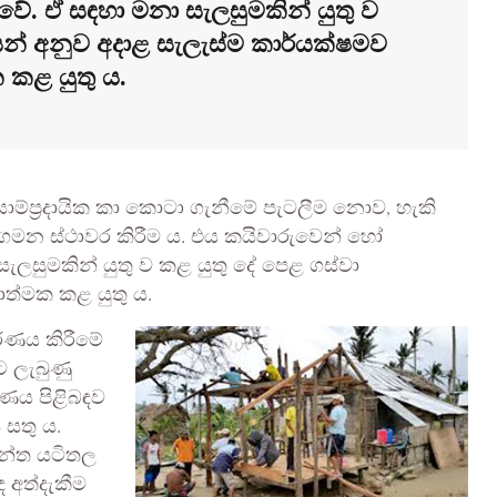
 ඒ සඳහා මනා සැලසුමකින් යුතු ව
වයන් අනුව අදාළ සැලැස්ම කාර්යක්ෂමව
මක කළ යුතු ය.
සාම්ප්‍රදායික කා කොටා ගැනීමේ පැටලීම නොව, හැකි
ි ගමන ස්ථාවර කිරීම ය. එය කයිවාරුවෙන් හෝ
සුමකින් යුතු ව කළ යුතු දේ පෙළ ගස්වා
යාත්මක කළ යුතු ය.
රණය කිරීමේ
ට ලැබුණු
ණය පිළිබඳව
 සතු ය.
ැන්ත යටිතල
ඳ අත්දැකීම