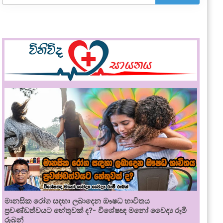
මානසික රෝග සඳහා ලබාදෙන ඖෂධ භාවිතය
ප්‍රචණ්ඩත්වයට හේතුවක් ද?- විශේෂඥ මනෝ වෛද්‍ය රූමි
රූබන්