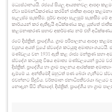
මධ්‍යස්ථානයයි. රජයේ සියලු ආයතනවල ආපදා කළමන
ඒවා සම්බන්ධීකරණය කරමින් ජාතික ආපදා කළමනාකර
සැලැස්ම සැකසීම, පූර්ව ආපදා සැලසුම් සැකසීම 
කාර්යයන් කර ඇතිදැයි අධීක්ෂණය කළ යුත්තේ ජාත
කළමනාකරණ සභාව අකර්මණ්‍ය නම් එහි අධීක්ෂණය 
රටේ දිස්ත්‍රික්, ප්‍රාදේශීය, ග්‍රාම පරිපාලනය ආපදා
ව්‍යුහය අයත් වූයේ ස්වදේශ කටයුතු අමාත්‍යාංශයටයි
මණ්ඩලය වන 1931 ඇති කළ රාජ්‍ය මන්ත්‍රණ සභා අමා
ස්වදේශ කටයුතු විෂය අමාත්‍ය මණ්ඩලයෙන් ප්‍රථම 
දිස්ත්‍රික්, ප්‍රාදේශීය හා ග්‍රාම පාලනය ආරක්ෂක 
දැම්මේ ය. අන්තිමේදී ඔහුටත් පණ බේරා ගැනීමට ස්ව
එවන්නට සිදුවිය. වර්තමාන ජනාධිපතිවරයා බලයට ප
නොදැන සිටි නිසාදෝ, දිස්ත්‍රික්, ප්‍රාදේශීය හා ග්‍ර