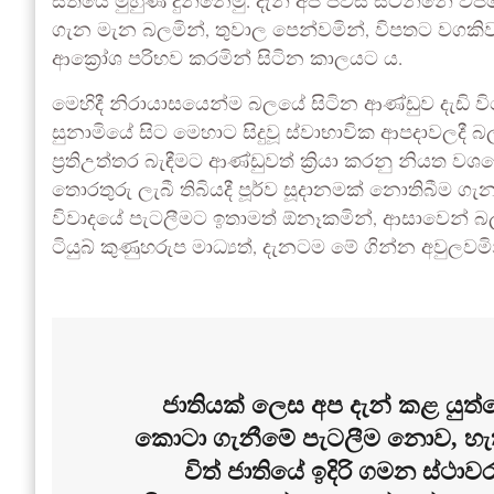
සතියේ මුහුණ දුන්නෙමු. දැන් අප පිවිස සිටින්නේ වි
ගැන මැන බලමින්, තුවාල පෙන්වමින්, විපතට වගකිව
ආක්‍රෝශ පරිභව කරමින් සිටින කාලයට ය.
මෙහිදී නිරායාසයෙන්ම බලයේ සිටින ආණ්ඩුව දැඩි ව
සුනාමියේ සිට මෙහාට සිදුවූ ස්වාභාවික ආපදාවලදී බල
ප්‍රතිඋත්තර බැඳීමට ආණ්ඩුවත් ක්‍රියා කරනු නියත
තොරතුරු ලැබී තිබියදී පූර්ව සූදානමක් නොතිබීම
විවාදයේ පැටලීමට ඉතාමත් ඕනෑකමින්, ආසාවෙන් බලා
ටියුබ් කුණුහරුප මාධ්‍යත්, දැනටම මේ ගින්න අවුලව
ජාතියක් ලෙස අප දැන් කළ යුත්ත
කොටා ගැනීමේ පැටලීම නොව, හැක
විත් ජාතියේ ඉදිරි ගමන ස්ථා