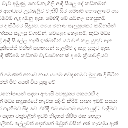
වල්, වැව් අමුණු, ගොඩනැගිලි ආදී සියලු දේ කඩිනමින්
 අසාධ්‍යව උඩුබැලිව වැතිරී සිට යම්තම් පොලොවේ පය
බිමටම ඇද දමනු ඇත. මෙහිදී මේ යටිතල පහසුකම්
ම් ද කිරීමට සිදුවේ. මෙය මනාව සැලසුම්කර කඩිනමින්
පාය සැලසූ වගාවන්, වෙළෙඳ හෙළඳාම්, කුඩා මධ්‍ය
 ආදී සියල්ල හැකි ඉක්මනින් යථාවත් කළ යුතුව ඇත.
ප්‍රතිපත්ති මඟින් සහනයන් සැලසීම ද කළ යුතුව ඇත.
 කිරීමේ කඩිනම් වැඩසටහනක් ද මේ ක්‍රියාවලියට
 වූවන් පමණක් නොව නාය යාමේ අවදානමට මුහුණ දී සිටින
මක් මීට අයත් විය යුතු වේ.
දු ජීවනෝපායන් සඳහා ඇවැසි පහසුකම් කෙරෙහි ද
මධ්‍ය කඳුකරයේ නැවත පදිංචි කිරීම් සඳහා ඉඩම් සපයා
 ගැනීමට සිදු වේ. එහිදී එම සමාගම් සමඟ යුද්ධ වැදීමට
රීම් සඳහා වතුවලින් ඉඩම් නිදහස් කිරීම එක හෙළා
ලිකව ඉල්ලුවත් දෙන්නේ ඔවුන් විසින් අත් හැරදමා ඇති