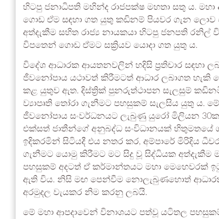
හිටපු ජනාධිපති මහින්ද රාජපක්ෂ මහතා සතු ය. මහා 
ගොඩ ඒම සඳහා ගත යුතු කඩිනම් පියවර ගැන ලො
අත්දැකීම සහිත රාජ්‍ය නායකයා හිටපු ජනපති රනිල් වි
විපතෙන් ගොඩ ඒමට සක්‍රියව යොදා ගත යුතු ය.
විදේශ ආධාරක ආයතනවලින් හදිසි ප්‍රතිචාර සඳහා 
ජීවනෝපාය යථාවත් කිරීමටත් ආධාර ලබාගත හැකි වේ. 
කළ යුතුව ඇත. දිස්ත්‍රික් පුනරුත්ථාපන සැලසුම් 
ව්‍යාපෘති තෝරා ගැනීමට පහසුකම් සැලසිය යුතු ය.
ජීවනෝපාය සංවර්ධනයට ලැබුණු යුරෝ මිලියන 30ක අරම
එක්සත් ජාතීන්ගේ අනුබද්ධ සංවිධානයක් හිතුමතයේ 
ඉදිකරමින් සිටියදී එය නතර කර, අම්පාරේ මිරිදිය ධ
ගැනීමට යොමු කිරීමට මට සිදු වූ සිද්ධියක අත්දැකීම
පහසුකම් අදටත් ඒ කර්මාන්තයට මහා මෙහෙවරක් ඉටු ක
ඇති විය. නිසි මඟ පෙන්වීම නොලැබුණහොත් ආධාරක
අරමුදල වැයකර නිම කරනු ලබයි.
මේ මහා ආපදාවෙන් විනාශයට පත්වූ යටිතල පහසුකම්