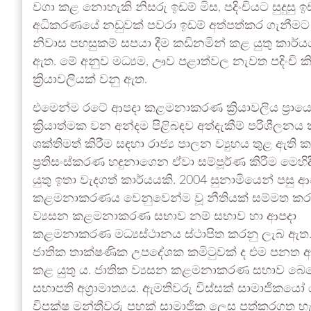
වගා කළ නොහැකි නිසරු ඉඩම් මිස, පදිංචියට සුදු
අධිකරණයේ නඩුවක් පවරා ඉඩම් අත්පත්කර ගැනීමට බ
නිවාස පහසුකම් සපයා දීම කඩිනමින් කළ යුතු කාර්යය
ඇත. මේ අනුව මධ්‍යම, ඌව පළාත්වල නැවත පදිංචි ක
ක්‍රියාවලියක් වනු ඇත.
එමෙන්ම රටේ ආපදා කළමනාකරණ ක්‍රියාවලිය ප්‍රා
ක්‍රියාත්මක වන අන්දම පිළිබඳව අත්දැකීම් පරිශීලනය
ශක්තිමත් කිරීම සඳහා රාජ්‍ය පාලන ව්‍යුහය තුළ ඇති ක
ප්‍රතිසංස්කරණ හඳුනාගෙන ඒවා සම්පූර්ණ කිරීම මෙහිදී
යුතු ඉතා වැදගත් කාර්යයකි. 2004 සුනාමියෙන් පසු ආ
කළමනාකරණය වෙනුවෙන්ම වූ නීතියක් සම්මත කර,
ව්‍යසන කළමනාකරණ සභාව නම් සභාව හා ආපදා
කළමනාකරණ මධ්‍යස්ථානය ස්ථාපිත කරනු ලැබ ඇත
ජාතික තාක්ෂණික උපදේශක කමිටුවක් ද එම පනත අන
කළ යුතු ය. ජාතික ව්‍යසන කළමනාකරණ සභාව බෙහෙව
සභාපති අග්‍රාමාත්‍යය. ඇමතිවරු විස්සක් සාමාජිකය
විපක්ෂ මන්ත්‍රීවරු පහක් සාමාජික ලෙස පත්කරගත හ