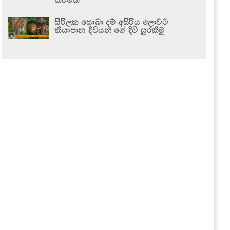
සිරිලක සොබා දම් අසිරිය ලොවට
කියාපාන දිවියන් ගේ දිවි සුරකිමු