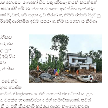
සු ඉඩම් නොවේ. බොහෝ විට වතු පරිපාලකයන් කරන්නේ
ාධා කිරීමයි. මහජනතාව සඳහා ආරක්ෂිත ප්‍රදේශවල
ක් බැවින්, මේ සඳහා දැඩි තීරණ ගැනීමට රජයට සිදුවනු
ිරීමේදී ආරක්ෂිත ඉඩම් සපයා ගැනීම සෑහෙන සංකීර්ණ
යෝගිකව
 කර, එය
ළ යුතු
 ඉටු විය
පදා
 ජාතික
. එමෙන්ම
ුව ස්ථාපිත
ින් නිද්‍රෝපගත ය. එහි සභාපති ජනාධිපති ය. උප
ෝ ය. විපක්ෂ නායකවරයා ද එහි සාමාජිකයෙකි. තවත්
ැකි ය. එහි ක්‍රියාකාරී හස්තය ආපදා කළමනාකරණ