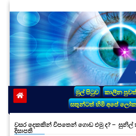
Skip
to
content
vinivida.lk
මුල් පිටුව
කාලීන පුවත
සතුන්ටත් හිමි අපේ ලෝ
වසර දෙකකින් විපතෙන් ගොඩ එමු ද? – සුනිල්
දිසාපති