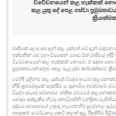
විවේචනයෙන් කළ හැක්කක් නොවේ.
කළ යුතු දේ පෙළ ගස්වා ප්‍රමුඛතා
ක්‍රියාත්
ජාතියක් ලෙස අප දැන් කළ යුත්තේ මේ දැන් මතුවන 
ඉක්මනින් මේ මහා විපතෙන් ගොඩ විත් ජාතියේ ඉදිර
විවේචනයෙන් කළ හැක්කක් නොවේ. ඒ සඳහා මනා සැල
ප්‍රමුඛතාවයන් අනුව අදාළ සැලැස්ම කාර්යක්ෂමව ක්‍රි
මෙහිදී මුලින්ම කළ යුත්තේ විදේශ ආධාර කළමනාක
නිසි ක්‍රමවේදයක් සැකසීම ය. සුනාමිය අවස්ථාවේ රට
විදේශ ආධාර සම්භාරය, ජාතික මට්ටමේ කළමනාකර
හොඳම අත්දැකීම හිටපු ජනාධිපතිනි චන්ද්‍රිකා මැතිණිය
යුද්ධය අවසානයේ උතුරු නැගෙනහිර ප්‍රදේශවල දැව
පහසුකම් සංවර්ධනය කෙටි කලක් තුළ සිදුකිරීම පිළිබ