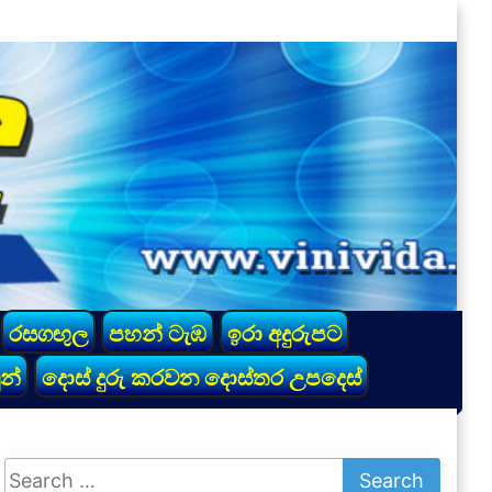
රසගඟුල
පහන් ටැඹ
ඉරා අදුරුපට
න්
දොස් දුරු කරවන දොස්තර උපදෙස්