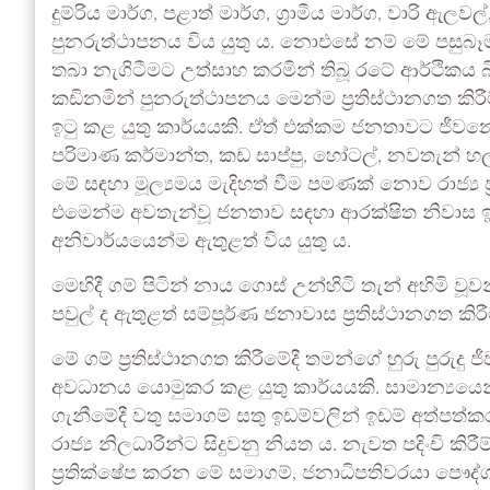
දුම්රිය මාර්ග, පළාත් මාර්ග, ග්‍රාමීය මාර්ග, වාරි ඇල
පුනරුත්ථාපනය විය යුතු ය. නොඑසේ නම් මේ පසුබෑම
තබා නැගිටීමට උත්සාහ කරමින් තිබූ රටේ ආර්ථිකය 
කඩිනමින් පුනරුත්ථාපනය මෙන්ම ප්‍රතිස්ථානගත කිරී
ඉටු කළ යුතු කාර්යයකි. ඒත් එක්කම ජනතාවට ජීවනෝ
පරිමාණ කර්මාන්ත, කඩ සාප්පු, හෝටල්, නවතැන් හල්
මේ සඳහා මූල්‍යමය මැදිහත් වීම පමණක් නොව රාජ්‍ය 
එමෙන්ම අවතැන්වූ ජනතාව සඳහා ආරක්ෂිත නිවාස ඉදි
අනිවාර්යයෙන්ම ඇතුළත් විය යුතු ය.
මෙහිදී ගම් පිටින් නාය ගොස් උන්හිටි තැන් අහිමි
පවුල් ද ඇතුළත් සම්පූර්ණ ජනාවාස ප්‍රතිස්ථානගත කිරී
මේ ගම් ප්‍රතිස්ථානගත කිරීමේදී තමන්ගේ හුරු පුරු
අවධානය යොමුකර කළ යුතු කාර්යයකි. සාමාන්‍යයෙන් 
ගැනීමේදී වතු සමාගම් සතු ඉඩම්වලින් ඉඩම් අත්පත්කර
රාජ්‍ය නිලධාරීන්ට සිදුවනු නියත ය. නැවත පදිංචි කි
ප්‍රතික්ෂේප කරන මේ සමාගම්, ජනාධිපතිවරයා පෞද්ග