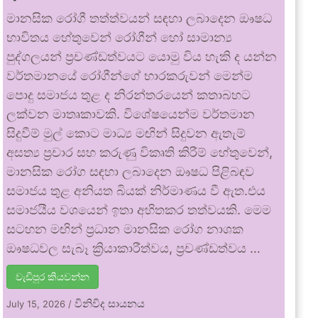
මානසික රෝගී තත්ත්වයන් සඳහා ලබාදෙන ඖෂධ
භාවිතය හේතුවෙන් රෝගීන් හෝ සාමාන්‍ය
පුද්ගලයන් ප්‍රචණ්ඩත්වයට යොමු විය හැකි ද යන්න
වර්තමානයේ රෝගීන්ගේ භාරකරුවන් මෙන්ම
පොදු සමාජය තුළ ද නිරන්තරයෙන් කතාබහට
ලක්වන මාතෘකාවකි. විශේෂයෙන්ම වර්තමාන
සිදුවීම් මුල් කොට මාධ්‍ය මඟින් සිදුවන ඇතැම්
අසත්‍ය ප්‍රචාර සහ කරුණු විකෘති කිරීම් හේතුවෙන්,
මානසික රෝග සඳහා ලබාදෙන ඖෂධ පිළිබඳව
සමාජය තුළ අනියත බියක් නිර්මාණය වී ඇත.එය
සමාජයීය වශයෙන් ඉතා අහිතකර තත්වයකි. මෙම
සටහන මඟින් ප්‍රධාන මානසික රෝග නාශක
ඖෂධවල සැබෑ ක්‍රියාකාරීත්වය, ප්‍රචණ්ඩත්වය …
වැඩිපුර කියවන්න
විනිවිද සායනය
July 15, 2026
/