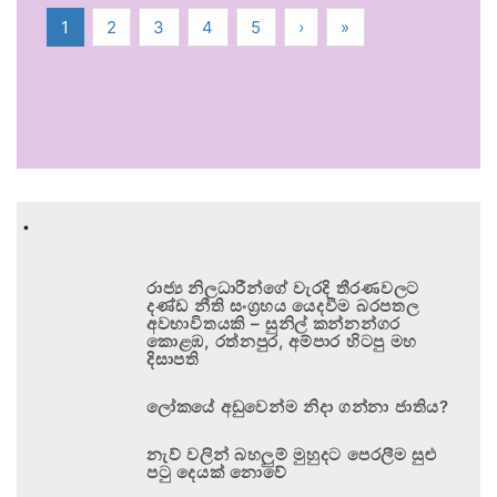
1
2
3
4
5
›
»
.
රාජ්‍ය නිලධාරීන්ගේ වැරදි තීරණවලට
දණ්ඩ නීති සංග්‍රහය යෙදවීම බරපතල
අවභාවිතයකි – සුනිල් කන්නන්ගර
කොළඹ, රත්නපුර, අම්පාර හිටපු මහ
දිසාපති
ලෝකයේ අඩුවෙන්ම නිදා ගන්නා ජාතිය?
නැව් වලින් බහලුම් මුහුදට පෙරලීම සුළු
පටු දෙයක් නොවේ