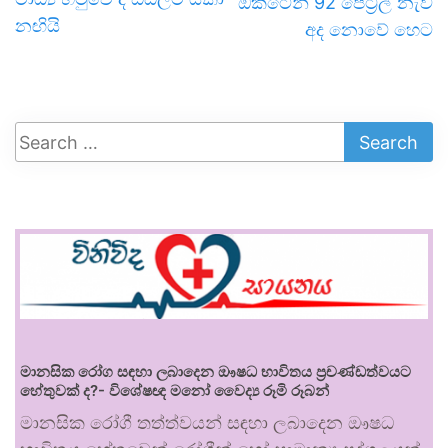
ඔක්ටේන් 92 පෙට්‍රල් නැව
නඟියි
අද නොවේ හෙට
මානසික රෝග සඳහා ලබාදෙන ඖෂධ භාවිතය ප්‍රචණ්ඩත්වයට
හේතුවක් ද?- විශේෂඥ මනෝ වෛද්‍ය රූමි රූබන්
මානසික රෝගී තත්ත්වයන් සඳහා ලබාදෙන ඖෂධ