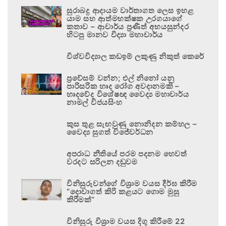
සුරාබදු ආදායම වාර්තාගත ලෙස ඉහළ
යාම සහ ආත්මභක්ෂක උරගයාගේ
කතාව – ආචාර්ය ප්‍රණීත් අභයසුන්දර
හිටපු මානව විද්‍යා මහාචාර්ය
විශ්වවිද්‍යාල කඩඉම් ලකුණු නිකුත් කෙරේ
ප්‍රවේසම් වන්න; එල් නිනෝ යනු
පාරිසරික හෘද රෝග අවදානමකි –
හෘදවේද විශේෂඥ වෛද්‍ය මහාචාර්ය
නාමල් විජයසිංහ
කුස තුළ සැඟවුණු නොනිදන කම්හල –
වෛද්‍ය සුගත් විජේවර්ධන
අපරාධ නීතියේ පරම පදනම හෙවත්
වරදට සරිලන දඬුවම
විනිසුරුවන්ගේ විශ්‍රාම වයස දීර්ඝ කිරීම
“දොවාගත් කිරි කළයට ගොම මුසු
කිරීමක්”
විනිසුරු විශ්‍රාම වයස දිගු කිරීමේ 22