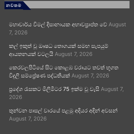
නවතම
මහාචාර්ය විමල් දිසානායක අභාවප්‍රාප්ත වේ
August
7, 2026
කල් ඉකුත් වූ ඖෂධ තොගයක් සමඟ සැපයුම්
ආයතනයක් වටලයි
August 7, 2026
කෙරවලපිටියේ සිට කොළඹ වරායට තවත් භූගත
විදුලි සම්ප්‍රේෂණ පද්ධතියක්
August 7, 2026
ප්‍රදේශ රැසකට මිලිමීටර 75 ඉක්ම වූ වැසි
August 7,
2026
තුන්වන පාසල් වාරයේ පළමු අදියර අදින් අවසන්
August 7, 2026