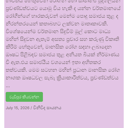
භාවිතය හේතුවෙන් රෝගීන් හෝ සාමාන්‍ය පුද්ගලයන්
ප්‍රචණ්ඩත්වයට යොමු විය හැකි ද යන්න වර්තමානයේ
රෝගීන්ගේ භාරකරුවන් මෙන්ම පොදු සමාජය තුළ ද
නිරන්තරයෙන් කතාබහට ලක්වන මාතෘකාවකි.
විශේෂයෙන්ම වර්තමාන සිදුවීම් මුල් කොට මාධ්‍ය
මඟින් සිදුවන ඇතැම් අසත්‍ය ප්‍රචාර සහ කරුණු විකෘති
කිරීම් හේතුවෙන්, මානසික රෝග සඳහා ලබාදෙන
ඖෂධ පිළිබඳව සමාජය තුළ අනියත බියක් නිර්මාණය
වී ඇත.එය සමාජයීය වශයෙන් ඉතා අහිතකර
තත්වයකි. මෙම සටහන මඟින් ප්‍රධාන මානසික රෝග
නාශක ඖෂධවල සැබෑ ක්‍රියාකාරීත්වය, ප්‍රචණ්ඩත්වය
…
වැඩිපුර කියවන්න
විනිවිද සායනය
July 15, 2026
/