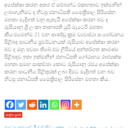
අපේක්ෂා කරන අතර ඒ සම්බන්ධ එකඟතාව ඉක්මනින්
ලබාගැනීමට ද හිටපු ජනාධිපති මෛත්‍රීපාල සිරිසේන
මහතා මැදිහත් වනු ඇතැයි අපේක්ෂා කරන බව ද
රුසියානු ශ්‍රී ලංකා තානාපති යුරි මැටෙරි මහතා
කීය.එමෙන්ම 21 වන ආණ්ඩු ක්‍රම ව්‍යවස්ථා සංශෝධනය
පිළිබඳ සාධනීය ප්‍රවර්ධනයක් රුසියාව අපේක්ෂා කරන
බව ද ඔහු පවසා තිබේ.එම ලිපියේ අන්තර්ගත කාරණා
පිළිබඳව ඉතා ඉක්මනින් ජනාධිපති ගෝඨාභය රාජපක්ෂ
මහතා සමඟ සාකච්ඡා කොට රුසියානු රජය අපේක්ෂා
කරන සාධනීය පිළිතුරක් ලබා දීමට මැදිහත් වන බව
හිටපු ජනාධිපති මෛත්‍රිපාල සිරිසේන මහතා කීය..
කාලීන පුවත්
මාධ්‍ය හමුවේ දී ඩඩ්ලිට යකා