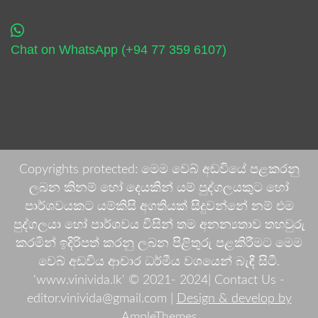
Chat on WhatsApp (+94 77 359 6107)
Copyrights protected: මෙම වෙබ් අඩවියේ පළකරනු
ලබන කිනම් හෝ දෙයකින් යම් පුද්ගලයකුට හෝ
පාර්ශවයකට යම්කිසි අගතියක් සිදුවන්නේ නම් එම
පුද්ගලයා හෝ පාර්ශවය විසින් තම අනන්‍යතාව තහවුරු
කරමින් ඉදිරිපත් කරනු ලබන පිළිතුරු පළකිරීමට මෙම
වෙබ් අඩවිය ආචාර ධර්මීය වශයෙන් බැඳී සිටී.
'www.vinivida.lk' © 2021- 2024| Contact Us -
editor.vinivida@gmail.com |
Design & develop by
AmpleThemes