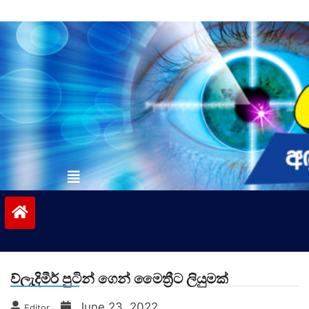
Skip
to
content
vinivida.lk
ව්ලැදිමීර් පුටින් ගෙන් මෛත්‍රීට ලියුමක්
June 23, 2022
Editor