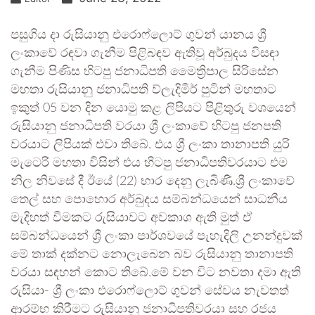
පසුගිය දා රුසියානු එරොෆ්ලොට් ගුවන් යානය ශ්‍රී
ලංකාවේ රඳවා ගැනීම පිළිබඳව ඇතිවූ අර්බුදය විසඳා
ගැනීම පිණිස හිටපු ජනාධිපති මෛත්‍රිපාල සිරිසේන
මහතා රුසියානු ජනාධිපති ව්ලැදිමීර් පුටින් මහතාට
ඉකුත් 05 වන දින යොමු කළ ලිපියට පිළිතුරු වශයෙන්
රුසියානු ජනාධිපති වරයා ශ්‍රී ලංකාවේ හිටපු ජනපති
වරයාට ලිපියක් එවා තිබේ. එය ශ්‍රී ලංකා තානාපති යුරි
මැටෙරි මහතා විසින් එය හිටපු ජනාධිපතිවරයාට එම
නිල නිවසේ දී ඊයේ (22) භාර දෙනු ලැබිණි.ශ්‍රී ලංකාවේ
තෙල් සහ පොහොර අර්බුදය සම්බන්ධයෙන් සාධනීය
මැදිහත් වීමකට රුසියාවට අවකාශ ඇති මුත් ඒ
සම්බන්ධයෙන් ශ්‍රී ලංකා පාර්ශවයේ පැහැදිලි උනන්දුවක්
මේ තාක් දක්නට නොලැබෙන බව රුසියානු තානාපති
වරයා සඳහන් කොට තිබේ.මේ වන විට නවතා දමා ඇති
රුසියා- ශ්‍රී ලංකා එරොෆ්ලොට් ගුවන් සේවය නැවතත්
ආරම්භ කිරීමට රුසියානු ජනාධිපතිවරයා සහ රජය