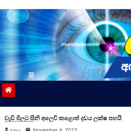
Skip
to
content
vinivida.lk
වැඩි මිලට සීනි අලෙවි කළොත් දඩය ලක්ෂ පහයි
November 4, 2023
Editor