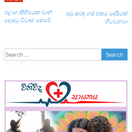
ජලාශ කිහිපයක වාන්
පඬු කරඳ ගස් එකට දෙසීයක්
දොරටු විවෘත කෙරේ
හිටවනවා