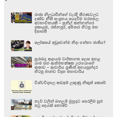
රාජ්‍ය නිලධාරීන්ගේ වැරදි තීරණවලට
දණ්ඩ නීති සංග්‍රහය යෙදවීම බරපතල
අවභාවිතයකි – සුනිල් කන්නන්ගර
කොළඹ, රත්නපුර, අම්පාර හිටපු මහ
දිසාපති
ලෝකයේ අඩුවෙන්ම නිදා ගන්නා ජාතිය?
සුරාබදු ආදායම වාර්තාගත ලෙස ඉහළ
යාම සහ ආත්මභක්ෂක උරගයාගේ
කතාව – ආචාර්ය ප්‍රණීත් අභයසුන්දර
හිටපු මානව විද්‍යා මහාචාර්ය
විශ්වවිද්‍යාල කඩඉම් ලකුණු නිකුත් කෙරේ
නැව් වලින් බහලුම් මුහුදට පෙරලීම සුළු
පටු දෙයක් නොවේ