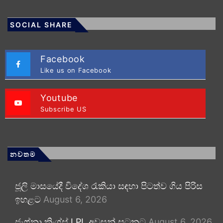
SOCIAL SHARE
Facebook
Like us on Facebook
Youtube
Subscribe US
නවතම
ජූලි මාසයේදී විදේශ රැකියා සඳහා පිටත්ව ගිය පිරිස
ඉහළට
August 6, 2026
ජැෆ්නා කිංග්ස් LPL අවසන් සටනට
August 6, 2026