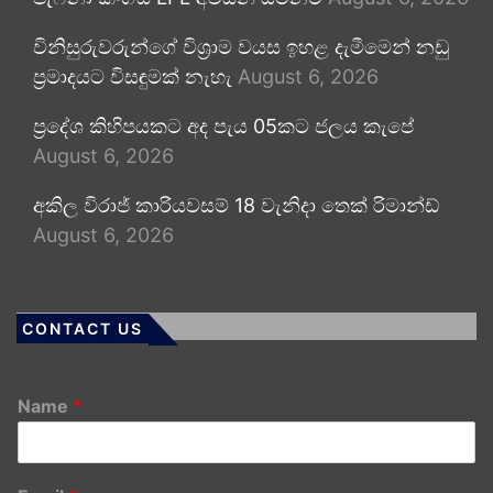
විනිසුරුවරුන්ගේ විශ්‍රාම වයස ඉහළ දැමීමෙන් නඩු
ප්‍රමාදයට විසඳුමක් නැහැ
August 6, 2026
ප්‍රදේශ කිහිපයකට අද පැය 05කට ජලය කැපේ
August 6, 2026
අකිල විරාජ් කාරියවසම් 18 වැනිදා තෙක් රිමාන්ඩ්
August 6, 2026
CONTACT US
Name
*