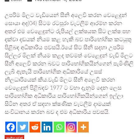
උපරිම මිලට වැඩියෙන් සීනි අලෙවි කරන වෙළෙදුන්
සොයා අද(04) සිටම රටපුරා වැටලීම් ආරම්භ කරන
අතර එම වෙළෙදුන්ට රුපියල් ලක්ෂයක සිට ලක්ෂ පහ
දක්වා දඩයක් නියම කළ හැකි බව පාරිභෝගික කටයුතු
පිළිබඳ අධිකාරිය පවසයි.ඊයේ සිට සීනි සදහා උපරිම
සිල්ලර මිලක් නියම කළද තවමත් වෙළෙදුන් වැඩි මිලට
සීනි අලෙවි කරන බවට පාරිභෝගිකයින්ගෙන් පැමිණිලි
ලැබී ඇතැයි පාරිභෝගික අධිකාරියේ උසස්
නිලධාරියෙක් කීය.වැඩි මිලට සීනි අලෙවි කරන
වෙළෙදුන් පිළිබඳව 1977 ට වහා දැනුම් දෙන ලෙස
පාරිභෝගික අධිකාරිය පාරිභෝගිකයින්ගෙන් ඉල්ලා
සිටින අතර ඒ සඳහා ක්ෂණික වැටලීම් දාමයක්
සංවිධානය කරන බව ද එම අධිකාරිය පවසයි.
කාලීන පුවත්