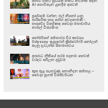
ගොවි ගතට සුවයත් හිතට නිවනත් සදන
AI ගොවිතැන ළඟදීම අපටත්
ප්‍රවේසම් වන්න; එල් නිනෝ යනු
පාරිසරික හෘද රෝග අවදානමකි –
හෘදවේද විශේෂඥ වෛද්‍ය මහාචාර්ය
නාමල් විජයසිංහ
හෝමර්ගේ සම්භාව්‍ය වීර කාව්‍යය
Odyssey ඇසුරෙන් ක්‍රිස්ටෝෆර් නෝලන්
තැනූ දැවැන්ත සිනමාපටය
අපරාධ නීතියේ පරම පදනම හෙවත්
වරදට සරිලන දඬුවම
කුස තුළ සැඟවුණු නොනිදන කම්හල –
වෛද්‍ය සුගත් විජේවර්ධන