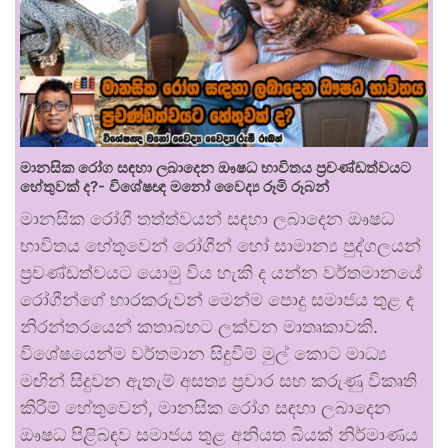
මානසික රෝග සඳහා ලබාදෙන ඖෂධ භාවිතය ප්‍රචණ්ඩත්වයට
හේතුවක් ද?- විශේෂඥ මනෝ වෛද්‍ය රූමි රූබන්
මානසික රෝගී තත්ත්වයන් සඳහා ලබාදෙන ඖෂධ
භාවිතය හේතුවෙන් රෝගීන් හෝ සාමාන්‍ය පුද්ගලයන්
ප්‍රචණ්ඩත්වයට යොමු විය හැකි ද යන්න වර්තමානයේ
රෝගීන්ගේ භාරකරුවන් මෙන්ම පොදු සමාජය තුළ ද
නිරන්තරයෙන් කතාබහට ලක්වන මාතෘකාවකි.
විශේෂයෙන්ම වර්තමාන සිදුවීම් මුල් කොට මාධ්‍ය
මඟින් සිදුවන ඇතැම් අසත්‍ය ප්‍රචාර සහ කරුණු විකෘති
කිරීම් හේතුවෙන්, මානසික රෝග සඳහා ලබාදෙන
ඖෂධ පිළිබඳව සමාජය තුළ අනියත බියක් නිර්මාණය