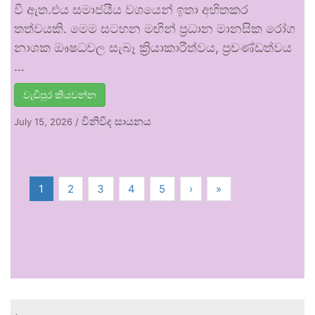
වී ඇත.එය සමාජයීය වශයෙන් ඉතා අහිතකර
තත්වයකි. මෙම සටහන මඟින් ප්‍රධාන මානසික රෝග
නාශක ඖෂධවල සැබෑ ක්‍රියාකාරීත්වය, ප්‍රචණ්ඩත්වය
…
වැඩිපුර කියවන්න
විනිවිද සායනය
July 15, 2026
/
1
2
3
4
5
›
»
.