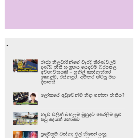
.
රාජ්‍ය නිලධාරීන්ගේ වැරදි තීරණවලට
දණ්ඩ නීති සංග්‍රහය යෙදවීම බරපතල
අවභාවිතයකි – සුනිල් කන්නන්ගර
කොළඹ, රත්නපුර, අම්පාර හිටපු මහ
දිසාපති
ලෝකයේ අඩුවෙන්ම නිදා ගන්නා ජාතිය?
නැව් වලින් බහලුම් මුහුදට පෙරලීම සුළු
පටු දෙයක් නොවේ
ප්‍රවේසම් වන්න; එල් නිනෝ යනු