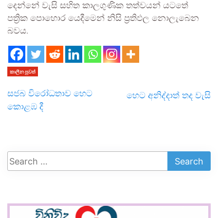
දෙන්නේ වැසි සහිත කාලගුණික තත්වයන් යටතේ
පත්‍රික පොහොර යෙදීමෙන් නිසි ප්‍රතිඵල නොලැබෙන
බවය.
කාලීන පුවත්
සජබ විරෝධතාව හෙට
හෙට අනිද්දාත් තද වැසි
කොළඹ දී