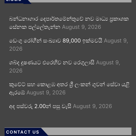
බන්ධනාගාර දෙපාර්තමේන්තුවේ නව මාධ්‍ය ප්‍රකාශක
සේනක පල්ලේතැන්න
August 9, 2026
ඩෙංගු රෝගීන් සංඛ්‍යාව 89,000 ඉක්මවයි
August 9,
2026
ශබ්ද දූෂණයට එරෙහිව නව රෙගුලාසි
August 9,
2026
කුවේට් සහ කොළඹ අතර ශ්‍රී ලංකන් ගුවන් සේවා යළි
ඇරඹේ
August 9, 2026
අද පස්වරු 2.00න් පසු වැසි
August 9, 2026
CONTACT US