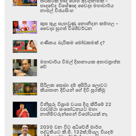
පාරිසරික හෘද රෝග අවදානමකි –
හෘදවේද විශේෂඥ වෛද්‍ය මහාචාර්ය
නාමල් විජයසිංහ
කුස තුළ සැඟවුණු නොනිදන කම්හල –
වෛද්‍ය සුගත් විජේවර්ධන
ගණිතය බැරිකම මෝඩකමක් ද?
මහාචාර්ය විමල් දිසානායක අභාවප්‍රාප්ත
වේ
සිරිලක සොබා දම් අසිරිය ලොවට
කියාපාන දිවියන් ගේ දිවි සුරකිමු
විනිසුරු විශ්‍රාම වයස දිගු කිරීමේ 22
ව්‍යවස්ථා සංශෝධනයට මහා
නාහිමිවරුන්ගෙන් විරෝධයක් නෑ
2030 වන විට අධිවේගී මාර්ග
පද්ධතියට කි.මී. 132ක්;සියලු වියදම්