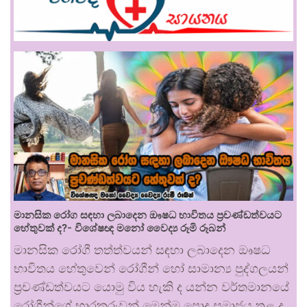
මානසික රෝග සඳහා ලබාදෙන ඖෂධ භාවිතය ප්‍රචණ්ඩත්වයට
හේතුවක් ද?- විශේෂඥ මනෝ වෛද්‍ය රූමි රූබන්
මානසික රෝගී තත්ත්වයන් සඳහා ලබාදෙන ඖෂධ
භාවිතය හේතුවෙන් රෝගීන් හෝ සාමාන්‍ය පුද්ගලයන්
ප්‍රචණ්ඩත්වයට යොමු විය හැකි ද යන්න වර්තමානයේ
රෝගීන්ගේ භාරකරුවන් මෙන්ම පොදු සමාජය තුළ ද