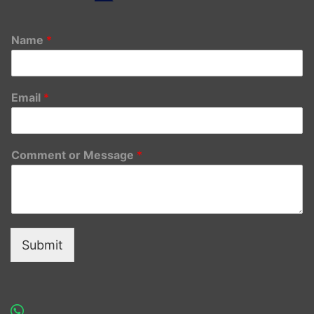
Name
*
Email
*
Comment or Message
*
Submit