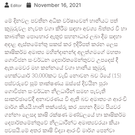
November 16, 2021
Editor
මේ දිනවල පවතින අධික වර්ෂාවෙන් හානියට පත්
කුඹුරුවල නැවත වගා කිරීම සඳහා අවශ්‍ය බිත්තර වී හා
කාබනික පොහොර ඇතුළු සහනාධාර ලබා දීම සඳහා
අදාළ ඇස්තමේන්තු සකස් කර ඉදිරිපත් කරන ලෙස
කෘෂිකර්ම අමාත්‍ය මහින්දානන්ද අලුත්ගමගේ මහතා
ගොවිජන සංවර්ධන දෙපාර්තමේන්තුවට උපදෙස් දී
ඇත.මෙවර මහ කන්නයේ වගා හානිය කුඹුරු
හෙක්ටයාර් 30,000කට වැඩි නොවන බව ඊයේ (15)
පස්වරුවේ සූම් තාක්ෂණය ඔස්සේ දිවයින පුරා
ගොවිජන සංවර්ධන නිලධාරීන් සමඟ පැවැති
සාකච්ඡාවේදී අනාවරණය වී ඇති බව අමාත්‍යංශ ආරංචි
මාර්ග කියයි.හානි තක්සේරු කර ,සහන දීමට පියවර
ගන්නා ලෙසද කෘෂි රක්ෂණ මණ්ඩලයේ හා කෘෂිකර්ම
දෙපාර්තමේන්තුවේ නිලධාරීන්ට අමාත්‍යවරයා කියා
පවසයි.මේ අතර කෘෂි විද්‍යා ආරංචි මාර්ග පෙන්වා