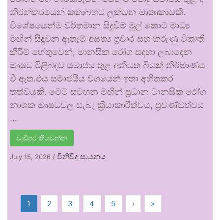
නිරන්තරයෙන් කතාබහට ලක්වන මාතෘකාවකි.
විශේෂයෙන්ම වර්තමාන සිදුවීම් මුල් කොට මාධ්‍ය
මඟින් සිදුවන ඇතැම් අසත්‍ය ප්‍රචාර සහ කරුණු විකෘති
කිරීම් හේතුවෙන්, මානසික රෝග සඳහා ලබාදෙන
ඖෂධ පිළිබඳව සමාජය තුළ අනියත බියක් නිර්මාණය
වී ඇත.එය සමාජයීය වශයෙන් ඉතා අහිතකර
තත්වයකි. මෙම සටහන මඟින් ප්‍රධාන මානසික රෝග
නාශක ඖෂධවල සැබෑ ක්‍රියාකාරීත්වය, ප්‍රචණ්ඩත්වය
…
වැඩිපුර කියවන්න
විනිවිද සායනය
July 15, 2026
/
1
2
3
4
5
›
»